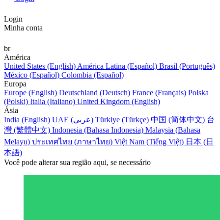
Login
Minha conta
br
América
United States (English)
América Latina (Español)
Brasil (Português)
México (Español)
Colombia (Español)
Europa
Europe (English)
Deutschland (Deutsch)
France (Français)
Polska
(Polski)
Italia (Italiano)
United Kingdom (English)
Ásia
India (English)
UAE (عربي)
Türkiye (Türkçe)
中国 (简体中文)
台
灣 (繁體中文)
Indonesia (Bahasa Indonesia)
Malaysia (Bahasa
Melayu)
ประเทศไทย (ภาษาไทย)
Việt Nam (Tiếng Việt)
日本 (日
本語)
Você pode alterar sua região aqui, se necessário