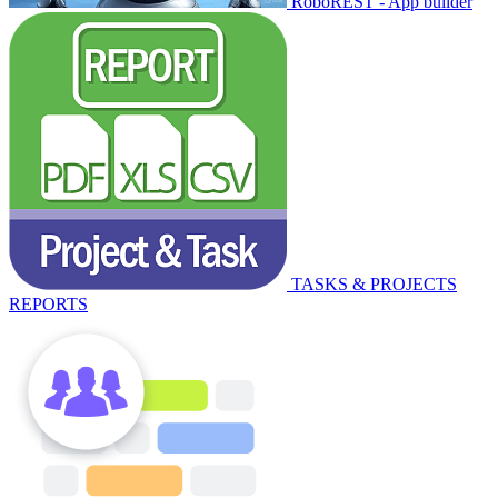
RoboREST - App builder
TASKS & PROJECTS
REPORTS