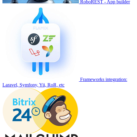
RoboREST - App builder
Frameworks integration:
Laravel, Symfony, Yii, RoR, etc