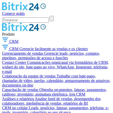
Comece grátis
Produto
CRM
CRM
Gerencie facilmente as vendas e os clientes
Gerenciamento de vendas
Gerencie leads, negócios, contatos,
pipelines, permissões de acesso e funções
Contact Center
Comunicações omnicanal via formulários de CRM,
widget do site, bate-papo ao vivo, WhatsApp, Instagram, telefonia,
e-mail
Colaboração da equipe de vendas
Trabalhe com bate-papo,
chamadas de vídeo, tarefas, calendário, armazenamento de arquivos,
documentos on-line
Capacitação de vendas
Obtenha orçamentos, faturas, pagamentos,
catálogo, inventário, assinatura eletrônica, loja CRM
Análises e relatórios
Analise funil de vendas, desempenho dos
colaboradores, inteligência de vendas, relatórios de BI
CRM no celular
Leads, negócios, faturas, pagamentos, telefonia, e-
mails, inventário, calendário ao seu alcance