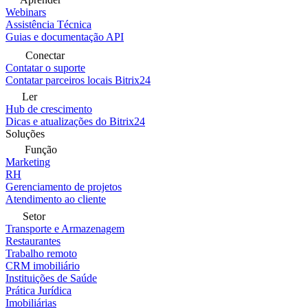
Webinars
Assistência Técnica
Guias e documentação API
Conectar
Contatar o suporte
Contatar parceiros locais Bitrix24
Ler
Hub de crescimento
Dicas e atualizações do Bitrix24
Soluções
Função
Marketing
RH
Gerenciamento de projetos
Atendimento ao cliente
Setor
Transporte e Armazenagem
Restaurantes
Trabalho remoto
CRM imobiliário
Instituições de Saúde
Prática Jurídica
Imobiliárias