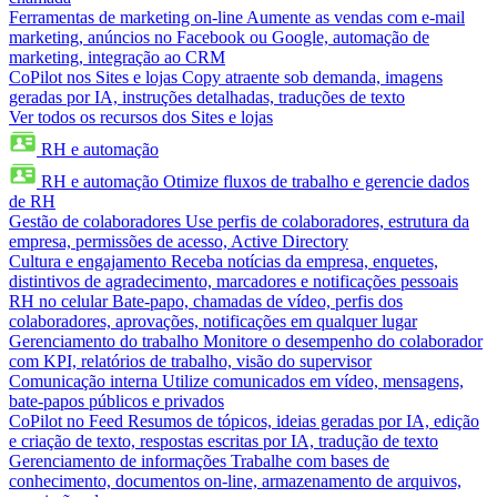
Ferramentas de marketing on-line
Aumente as vendas com e-mail
marketing, anúncios no Facebook ou Google, automação de
marketing, integração ao CRM
CoPilot nos Sites e lojas
Copy atraente sob demanda, imagens
geradas por IA, instruções detalhadas, traduções de texto
Ver todos os recursos dos Sites e lojas
RH e automação
RH e automação
Otimize fluxos de trabalho e gerencie dados
de RH
Gestão de colaboradores
Use perfis de colaboradores, estrutura da
empresa, permissões de acesso, Active Directory
Cultura e engajamento
Receba notícias da empresa, enquetes,
distintivos de agradecimento, marcadores e notificações pessoais
RH no celular
Bate-papo, chamadas de vídeo, perfis dos
colaboradores, aprovações, notificações em qualquer lugar
Gerenciamento do trabalho
Monitore o desempenho do colaborador
com KPI, relatórios de trabalho, visão do supervisor
Comunicação interna
Utilize comunicados em vídeo, mensagens,
bate-papos públicos e privados
CoPilot no Feed
Resumos de tópicos, ideias geradas por IA, edição
e criação de texto, respostas escritas por IA, tradução de texto
Gerenciamento de informações
Trabalhe com bases de
conhecimento, documentos on-line, armazenamento de arquivos,