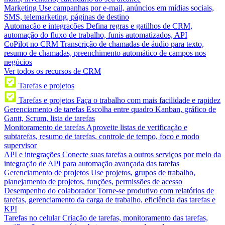
Marketing
Use campanhas por e-mail, anúncios em mídias sociais,
SMS, telemarketing, páginas de destino
Automação e integrações
Defina regras e gatilhos de CRM,
automação do fluxo de trabalho, funis automatizados, API
CoPilot no CRM
Transcrição de chamadas de áudio para texto,
resumo de chamadas, preenchimento automático de campos nos
negócios
Ver todos os recursos de CRM
Tarefas e projetos
Tarefas e projetos
Faça o trabalho com mais facilidade e rapidez
Gerenciamento de tarefas
Escolha entre quadro Kanban, gráfico de
Gantt, Scrum, lista de tarefas
Monitoramento de tarefas
Aproveite listas de verificação e
subtarefas, resumo de tarefas, controle de tempo, foco e modo
supervisor
API e integrações
Conecte suas tarefas a outros serviços por meio da
integração de API para automação avançada das tarefas
Gerenciamento de projetos
Use projetos, grupos de trabalho,
planejamento de projetos, funções, permissões de acesso
Desempenho do colaborador
Torne-se produtivo com relatórios de
tarefas, gerenciamento da carga de trabalho, eficiência das tarefas e
KPI
Tarefas no celular
Criação de tarefas, monitoramento das tarefas,