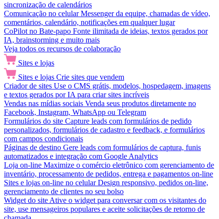
sincronização de calendários
Comunicação no celular
Messenger da equipe, chamadas de vídeo,
comentários, calendário, notificações em qualquer lugar
CoPilot no Bate-papo
Fonte ilimitada de ideias, textos gerados por
IA, brainstorming e muito mais
Veja todos os recursos de colaboração
Sites e lojas
Sites e lojas
Crie sites que vendem
Criador de sites
Use o CMS grátis, modelos, hospedagem, imagens
e textos gerados por IA para criar sites incríveis
Vendas nas mídias sociais
Venda seus produtos diretamente no
Facebook, Instagram, WhatsApp ou Telegram
Formulários do site
Capture leads com formulários de pedido
personalizados, formulários de cadastro e feedback, e formulários
com campos condicionais
Páginas de destino
Gere leads com formulários de captura, funis
automatizados e integração com Google Analytics
Loja on-line
Maximize o comércio eletrônico com gerenciamento de
inventário, processamento de pedidos, entrega e pagamentos on-line
Sites e lojas on-line no celular
Design responsivo, pedidos on-line,
gerenciamento de clientes no seu bolso
Widget do site
Ative o widget para conversar com os visitantes do
site, use mensageiros populares e aceite solicitações de retorno de
chamada