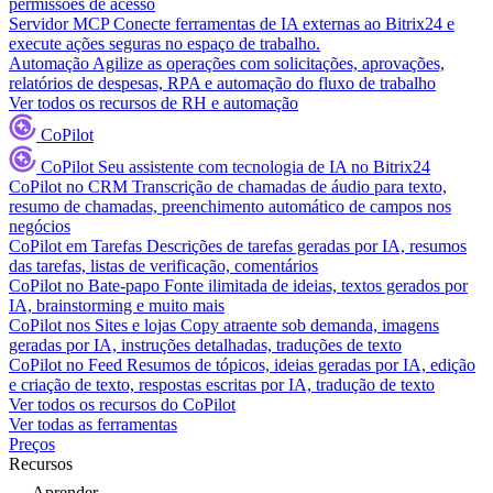
permissões de acesso
Servidor MCP
Conecte ferramentas de IA externas ao Bitrix24 e
execute ações seguras no espaço de trabalho.
Automação
Agilize as operações com solicitações, aprovações,
relatórios de despesas, RPA e automação do fluxo de trabalho
Ver todos os recursos de RH e automação
CoPilot
CoPilot
Seu assistente com tecnologia de IA no Bitrix24
CoPilot no CRM
Transcrição de chamadas de áudio para texto,
resumo de chamadas, preenchimento automático de campos nos
negócios
CoPilot em Tarefas
Descrições de tarefas geradas por IA, resumos
das tarefas, listas de verificação, comentários
CoPilot no Bate-papo
Fonte ilimitada de ideias, textos gerados por
IA, brainstorming e muito mais
CoPilot nos Sites e lojas
Copy atraente sob demanda, imagens
geradas por IA, instruções detalhadas, traduções de texto
CoPilot no Feed
Resumos de tópicos, ideias geradas por IA, edição
e criação de texto, respostas escritas por IA, tradução de texto
Ver todos os recursos do CoPilot
Ver todas as ferramentas
Preços
Recursos
Aprender