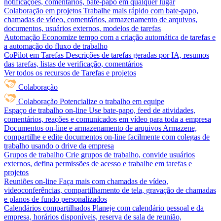
notificações, comentários, bate-papo em qualquer lugar
Colaboração em projetos
Trabalhe mais rápido com bate-papo,
chamadas de vídeo, comentários, armazenamento de arquivos,
documentos, usuários externos, modelos de tarefas
Automação
Economize tempo com a criação automática de tarefas e
a automação do fluxo de trabalho
CoPilot em Tarefas
Descrições de tarefas geradas por IA, resumos
das tarefas, listas de verificação, comentários
Ver todos os recursos de Tarefas e projetos
Colaboração
Colaboração
Potencialize o trabalho em equipe
Espaço de trabalho on-line
Use bate-papo, feed de atividades,
comentários, reações e comunicados em vídeo para toda a empresa
Documentos on-line e armazenamento de arquivos
Armazene,
compartilhe e edite documentos on-line facilmente com colegas de
trabalho usando o drive da empresa
Grupos de trabalho
Crie grupos de trabalho, convide usuários
externos, defina permissões de acesso e trabalhe em tarefas e
projetos
Reuniões on-line
Faça mais com chamadas de vídeo,
videoconferências, compartilhamento de tela, gravação de chamadas
e planos de fundo personalizados
Calendários compartilhados
Planeje com calendário pessoal e da
empresa, horários disponíveis, reserva de sala de reunião,