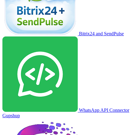
Bitrix24 and SendPulse
WhatsApp API Connector
Gupshup