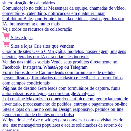
sincronização de calendários
Comunicação no celular
Messenger da equipe, chamadas de vídeo,
comentários, calendário, notificações em qualquer lugar
CoPilot no Bate-papo
Fonte ilimitada de ideias, textos gerados por
IA, brainstorming e muito mais
Veja todos os recursos de colaboração
Sites e lojas
Sites e lojas
Crie sites que vendem
Criador de sites
Use o CMS grátis, modelos, hospedagem, imagens
e textos gerados por IA para criar sites incríveis
Vendas nas mídias sociais
Venda seus produtos diretamente no
Facebook, Instagram, WhatsApp ou Telegram
Formulários do site
Capture leads com formulários de pedido
personalizados, formulários de cadastro e feedback, e formulários
com campos condicionais
Páginas de destino
Gere leads com formulários de captura, funis
automatizados e integração com Google Analytics
Loja on-line
Maximize o comércio eletrônico com gerenciamento de
inventário, processamento de pedidos, entrega e pagamentos on-line
Sites e lojas on-line no celular
Design responsivo, pedidos on-line,
gerenciamento de clientes no seu bolso
Widget do site
Ative o widget para conversar com os visitantes do
site, use mensageiros populares e aceite solicitações de retorno de
chamada