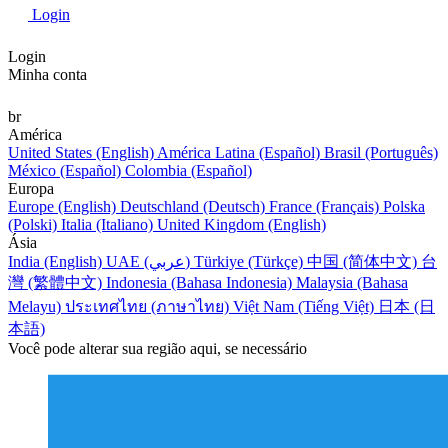
Login
Login
Minha conta
br
América
United States (English)
América Latina (Español)
Brasil (Português)
México (Español)
Colombia (Español)
Europa
Europe (English)
Deutschland (Deutsch)
France (Français)
Polska
(Polski)
Italia (Italiano)
United Kingdom (English)
Ásia
India (English)
UAE (عربي)
Türkiye (Türkçe)
中国 (简体中文)
台
灣 (繁體中文)
Indonesia (Bahasa Indonesia)
Malaysia (Bahasa
Melayu)
ประเทศไทย (ภาษาไทย)
Việt Nam (Tiếng Việt)
日本 (日
本語)
Você pode alterar sua região aqui, se necessário