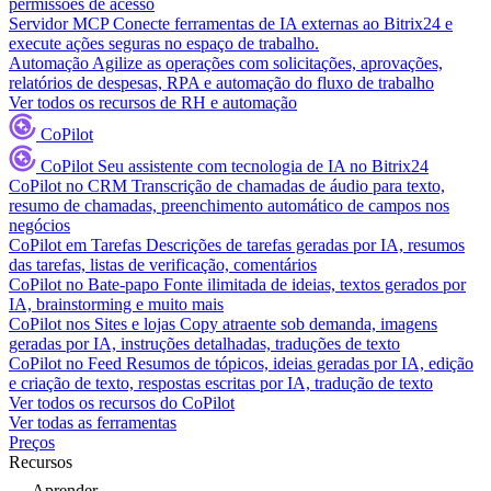
permissões de acesso
Servidor MCP
Conecte ferramentas de IA externas ao Bitrix24 e
execute ações seguras no espaço de trabalho.
Automação
Agilize as operações com solicitações, aprovações,
relatórios de despesas, RPA e automação do fluxo de trabalho
Ver todos os recursos de RH e automação
CoPilot
CoPilot
Seu assistente com tecnologia de IA no Bitrix24
CoPilot no CRM
Transcrição de chamadas de áudio para texto,
resumo de chamadas, preenchimento automático de campos nos
negócios
CoPilot em Tarefas
Descrições de tarefas geradas por IA, resumos
das tarefas, listas de verificação, comentários
CoPilot no Bate-papo
Fonte ilimitada de ideias, textos gerados por
IA, brainstorming e muito mais
CoPilot nos Sites e lojas
Copy atraente sob demanda, imagens
geradas por IA, instruções detalhadas, traduções de texto
CoPilot no Feed
Resumos de tópicos, ideias geradas por IA, edição
e criação de texto, respostas escritas por IA, tradução de texto
Ver todos os recursos do CoPilot
Ver todas as ferramentas
Preços
Recursos
Aprender