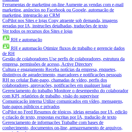
Ferramentas de marketing on-line
Aumente as vendas com e-mail
marketing, anúncios no Facebook ou Google, automação de
marketing, integração ao CRM
CoPilot nos Sites e lojas
Copy atraente sob demanda, imagens
geradas por IA, instruções detalhadas, traduções de texto
Ver todos os recursos dos Sites e lojas
RH e automação
RH e automação
Otimize fluxos de trabalho e gerencie dados
de RH
Gestão de colaboradores
Use perfis de colaboradores, estrutura da
empresa, permissões de acesso, Active Directory
Cultura e engajamento
Receba notícias da empresa, enquetes,
distintivos de agradecimento, marcadores e notificações pessoais
RH no celular
Bate-papo, chamadas de vídeo, perfis dos
colaboradores, aprovações, notificações em qualquer lugar
Gerenciamento do trabalho
Monitore o desempenho do colaborador
com KPI, relatórios de trabalho, visão do supervisor
Comunicação interna
Utilize comunicados em vídeo, mensagens,
bate-papos públicos e privados
CoPilot no Feed
Resumos de tópicos, ideias geradas por IA, edição
e criação de texto, respostas escritas por IA, tradução de texto
Gerenciamento de informações
Trabalhe com bases de
conhecimento, documentos on-line, armazenamento de arquivos,