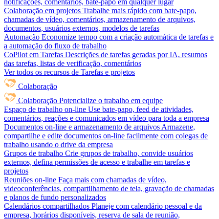
notificações, comentários, bate-papo em qualquer lugar
Colaboração em projetos
Trabalhe mais rápido com bate-papo,
chamadas de vídeo, comentários, armazenamento de arquivos,
documentos, usuários externos, modelos de tarefas
Automação
Economize tempo com a criação automática de tarefas e
a automação do fluxo de trabalho
CoPilot em Tarefas
Descrições de tarefas geradas por IA, resumos
das tarefas, listas de verificação, comentários
Ver todos os recursos de Tarefas e projetos
Colaboração
Colaboração
Potencialize o trabalho em equipe
Espaço de trabalho on-line
Use bate-papo, feed de atividades,
comentários, reações e comunicados em vídeo para toda a empresa
Documentos on-line e armazenamento de arquivos
Armazene,
compartilhe e edite documentos on-line facilmente com colegas de
trabalho usando o drive da empresa
Grupos de trabalho
Crie grupos de trabalho, convide usuários
externos, defina permissões de acesso e trabalhe em tarefas e
projetos
Reuniões on-line
Faça mais com chamadas de vídeo,
videoconferências, compartilhamento de tela, gravação de chamadas
e planos de fundo personalizados
Calendários compartilhados
Planeje com calendário pessoal e da
empresa, horários disponíveis, reserva de sala de reunião,