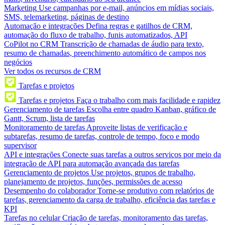
Marketing
Use campanhas por e-mail, anúncios em mídias sociais,
SMS, telemarketing, páginas de destino
Automação e integrações
Defina regras e gatilhos de CRM,
automação do fluxo de trabalho, funis automatizados, API
CoPilot no CRM
Transcrição de chamadas de áudio para texto,
resumo de chamadas, preenchimento automático de campos nos
negócios
Ver todos os recursos de CRM
Tarefas e projetos
Tarefas e projetos
Faça o trabalho com mais facilidade e rapidez
Gerenciamento de tarefas
Escolha entre quadro Kanban, gráfico de
Gantt, Scrum, lista de tarefas
Monitoramento de tarefas
Aproveite listas de verificação e
subtarefas, resumo de tarefas, controle de tempo, foco e modo
supervisor
API e integrações
Conecte suas tarefas a outros serviços por meio da
integração de API para automação avançada das tarefas
Gerenciamento de projetos
Use projetos, grupos de trabalho,
planejamento de projetos, funções, permissões de acesso
Desempenho do colaborador
Torne-se produtivo com relatórios de
tarefas, gerenciamento da carga de trabalho, eficiência das tarefas e
KPI
Tarefas no celular
Criação de tarefas, monitoramento das tarefas,