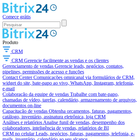
Comece grátis
Produto
CRM
CRM
Gerencie facilmente as vendas e os clientes
Gerenciamento de vendas
Gerencie leads, negócios, contatos,
pipelines, permissões de acesso e funções
Contact Center
Comunicações omnicanal via formulários de CRM,
widget do site, bate-papo ao vivo, WhatsApp, Instagram, telefonia,
e-mail
Colaboração da equipe de vendas
Trabalhe com bate-papo,
chamadas de vídeo, tarefas, calendário, armazenamento de arquivos,
documentos on-line
Capacitação de vendas
Obtenha orçamentos, faturas, pagamentos,
catálogo, inventário, assinatura eletrônica, loja CRM
Análises e relatórios
Analise funil de vendas, desempenho dos
colaboradores, inteligência de vendas, relatórios de BI
CRM no celular
Leads, negócios, faturas, pagamentos, telefonia, e-
mails, inventário, calendário ao seu alcance