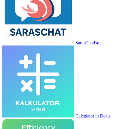
SarasChatBot
Calculator in Deals