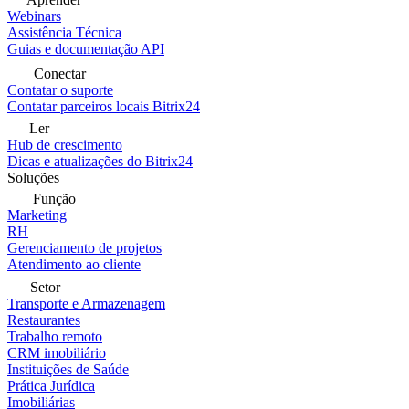
Webinars
Assistência Técnica
Guias e documentação API
Conectar
Contatar o suporte
Contatar parceiros locais Bitrix24
Ler
Hub de crescimento
Dicas e atualizações do Bitrix24
Soluções
Função
Marketing
RH
Gerenciamento de projetos
Atendimento ao cliente
Setor
Transporte e Armazenagem
Restaurantes
Trabalho remoto
CRM imobiliário
Instituições de Saúde
Prática Jurídica
Imobiliárias