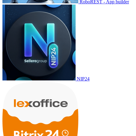
RoboREST - App builder
NIP24