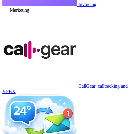
Invoicing
Marketing
CallGear: calltracking and
VPBX