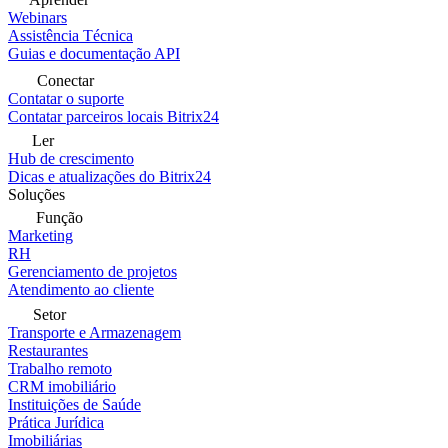
Webinars
Assistência Técnica
Guias e documentação API
Conectar
Contatar o suporte
Contatar parceiros locais Bitrix24
Ler
Hub de crescimento
Dicas e atualizações do Bitrix24
Soluções
Função
Marketing
RH
Gerenciamento de projetos
Atendimento ao cliente
Setor
Transporte e Armazenagem
Restaurantes
Trabalho remoto
CRM imobiliário
Instituições de Saúde
Prática Jurídica
Imobiliárias