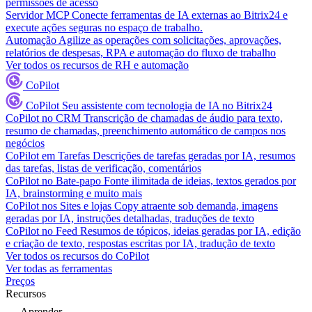
permissões de acesso
Servidor MCP
Conecte ferramentas de IA externas ao Bitrix24 e
execute ações seguras no espaço de trabalho.
Automação
Agilize as operações com solicitações, aprovações,
relatórios de despesas, RPA e automação do fluxo de trabalho
Ver todos os recursos de RH e automação
CoPilot
CoPilot
Seu assistente com tecnologia de IA no Bitrix24
CoPilot no CRM
Transcrição de chamadas de áudio para texto,
resumo de chamadas, preenchimento automático de campos nos
negócios
CoPilot em Tarefas
Descrições de tarefas geradas por IA, resumos
das tarefas, listas de verificação, comentários
CoPilot no Bate-papo
Fonte ilimitada de ideias, textos gerados por
IA, brainstorming e muito mais
CoPilot nos Sites e lojas
Copy atraente sob demanda, imagens
geradas por IA, instruções detalhadas, traduções de texto
CoPilot no Feed
Resumos de tópicos, ideias geradas por IA, edição
e criação de texto, respostas escritas por IA, tradução de texto
Ver todos os recursos do CoPilot
Ver todas as ferramentas
Preços
Recursos
Aprender