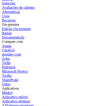
Soluções
Avaliações de clientes
Alternativas
Usos
Recursos
On-premise
Edição On-premise
Baixar
Documentação
Compare com
Asana
ClickUp
monday.com
Zoho
Trello
HubSpot
Microsoft Project
Twilio
SharePoint
Odoo
Aplicativos
Market
Aplicativo móvel
Aplicativo desktop
API/desenvolvedores