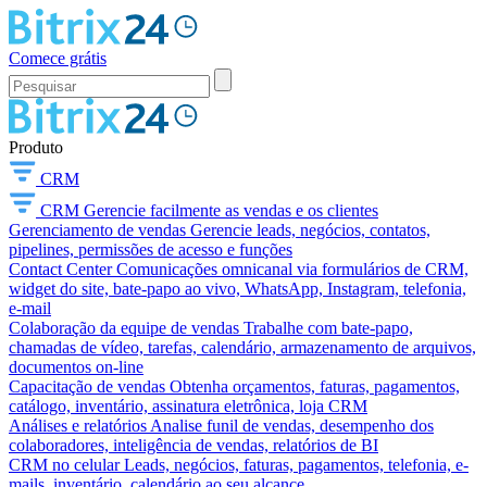
Comece grátis
Produto
CRM
CRM
Gerencie facilmente as vendas e os clientes
Gerenciamento de vendas
Gerencie leads, negócios, contatos,
pipelines, permissões de acesso e funções
Contact Center
Comunicações omnicanal via formulários de CRM,
widget do site, bate-papo ao vivo, WhatsApp, Instagram, telefonia,
e-mail
Colaboração da equipe de vendas
Trabalhe com bate-papo,
chamadas de vídeo, tarefas, calendário, armazenamento de arquivos,
documentos on-line
Capacitação de vendas
Obtenha orçamentos, faturas, pagamentos,
catálogo, inventário, assinatura eletrônica, loja CRM
Análises e relatórios
Analise funil de vendas, desempenho dos
colaboradores, inteligência de vendas, relatórios de BI
CRM no celular
Leads, negócios, faturas, pagamentos, telefonia, e-
mails, inventário, calendário ao seu alcance