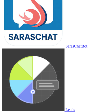
SarasChatBot
Leads