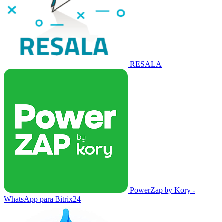
RESALA
PowerZap by Kory -
WhatsApp para Bitrix24