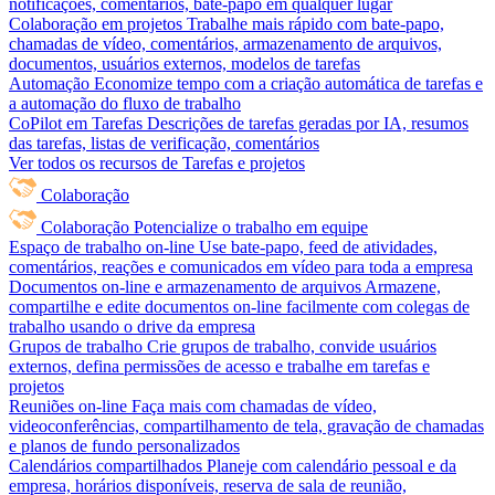
notificações, comentários, bate-papo em qualquer lugar
Colaboração em projetos
Trabalhe mais rápido com bate-papo,
chamadas de vídeo, comentários, armazenamento de arquivos,
documentos, usuários externos, modelos de tarefas
Automação
Economize tempo com a criação automática de tarefas e
a automação do fluxo de trabalho
CoPilot em Tarefas
Descrições de tarefas geradas por IA, resumos
das tarefas, listas de verificação, comentários
Ver todos os recursos de Tarefas e projetos
Colaboração
Colaboração
Potencialize o trabalho em equipe
Espaço de trabalho on-line
Use bate-papo, feed de atividades,
comentários, reações e comunicados em vídeo para toda a empresa
Documentos on-line e armazenamento de arquivos
Armazene,
compartilhe e edite documentos on-line facilmente com colegas de
trabalho usando o drive da empresa
Grupos de trabalho
Crie grupos de trabalho, convide usuários
externos, defina permissões de acesso e trabalhe em tarefas e
projetos
Reuniões on-line
Faça mais com chamadas de vídeo,
videoconferências, compartilhamento de tela, gravação de chamadas
e planos de fundo personalizados
Calendários compartilhados
Planeje com calendário pessoal e da
empresa, horários disponíveis, reserva de sala de reunião,