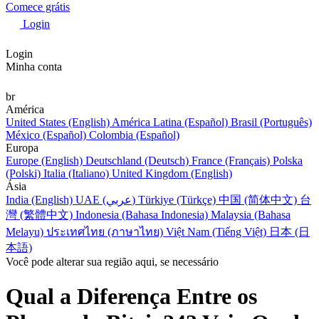
Comece grátis
Login
Login
Minha conta
br
América
United States (English)
América Latina (Español)
Brasil (Português)
México (Español)
Colombia (Español)
Europa
Europe (English)
Deutschland (Deutsch)
France (Français)
Polska
(Polski)
Italia (Italiano)
United Kingdom (English)
Ásia
India (English)
UAE (عربي)
Türkiye (Türkçe)
中国 (简体中文)
台
灣 (繁體中文)
Indonesia (Bahasa Indonesia)
Malaysia (Bahasa
Melayu)
ประเทศไทย (ภาษาไทย)
Việt Nam (Tiếng Việt)
日本 (日
本語)
Você pode alterar sua região aqui, se necessário
Qual a Diferença Entre os