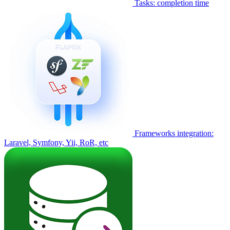
Tasks: completion time
Frameworks integration:
Laravel, Symfony, Yii, RoR, etc