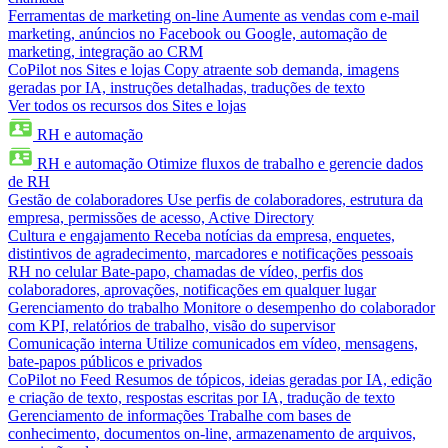
Ferramentas de marketing on-line
Aumente as vendas com e-mail
marketing, anúncios no Facebook ou Google, automação de
marketing, integração ao CRM
CoPilot nos Sites e lojas
Copy atraente sob demanda, imagens
geradas por IA, instruções detalhadas, traduções de texto
Ver todos os recursos dos Sites e lojas
RH e automação
RH e automação
Otimize fluxos de trabalho e gerencie dados
de RH
Gestão de colaboradores
Use perfis de colaboradores, estrutura da
empresa, permissões de acesso, Active Directory
Cultura e engajamento
Receba notícias da empresa, enquetes,
distintivos de agradecimento, marcadores e notificações pessoais
RH no celular
Bate-papo, chamadas de vídeo, perfis dos
colaboradores, aprovações, notificações em qualquer lugar
Gerenciamento do trabalho
Monitore o desempenho do colaborador
com KPI, relatórios de trabalho, visão do supervisor
Comunicação interna
Utilize comunicados em vídeo, mensagens,
bate-papos públicos e privados
CoPilot no Feed
Resumos de tópicos, ideias geradas por IA, edição
e criação de texto, respostas escritas por IA, tradução de texto
Gerenciamento de informações
Trabalhe com bases de
conhecimento, documentos on-line, armazenamento de arquivos,