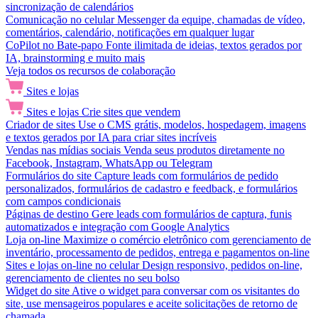
sincronização de calendários
Comunicação no celular
Messenger da equipe, chamadas de vídeo,
comentários, calendário, notificações em qualquer lugar
CoPilot no Bate-papo
Fonte ilimitada de ideias, textos gerados por
IA, brainstorming e muito mais
Veja todos os recursos de colaboração
Sites e lojas
Sites e lojas
Crie sites que vendem
Criador de sites
Use o CMS grátis, modelos, hospedagem, imagens
e textos gerados por IA para criar sites incríveis
Vendas nas mídias sociais
Venda seus produtos diretamente no
Facebook, Instagram, WhatsApp ou Telegram
Formulários do site
Capture leads com formulários de pedido
personalizados, formulários de cadastro e feedback, e formulários
com campos condicionais
Páginas de destino
Gere leads com formulários de captura, funis
automatizados e integração com Google Analytics
Loja on-line
Maximize o comércio eletrônico com gerenciamento de
inventário, processamento de pedidos, entrega e pagamentos on-line
Sites e lojas on-line no celular
Design responsivo, pedidos on-line,
gerenciamento de clientes no seu bolso
Widget do site
Ative o widget para conversar com os visitantes do
site, use mensageiros populares e aceite solicitações de retorno de
chamada