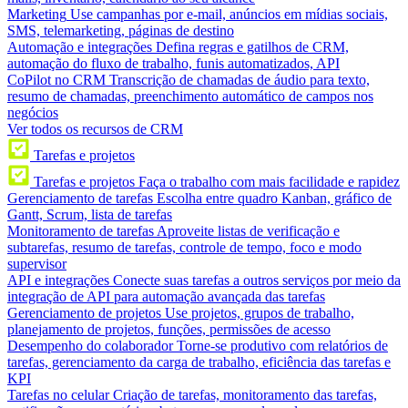
Marketing
Use campanhas por e-mail, anúncios em mídias sociais,
SMS, telemarketing, páginas de destino
Automação e integrações
Defina regras e gatilhos de CRM,
automação do fluxo de trabalho, funis automatizados, API
CoPilot no CRM
Transcrição de chamadas de áudio para texto,
resumo de chamadas, preenchimento automático de campos nos
negócios
Ver todos os recursos de CRM
Tarefas e projetos
Tarefas e projetos
Faça o trabalho com mais facilidade e rapidez
Gerenciamento de tarefas
Escolha entre quadro Kanban, gráfico de
Gantt, Scrum, lista de tarefas
Monitoramento de tarefas
Aproveite listas de verificação e
subtarefas, resumo de tarefas, controle de tempo, foco e modo
supervisor
API e integrações
Conecte suas tarefas a outros serviços por meio da
integração de API para automação avançada das tarefas
Gerenciamento de projetos
Use projetos, grupos de trabalho,
planejamento de projetos, funções, permissões de acesso
Desempenho do colaborador
Torne-se produtivo com relatórios de
tarefas, gerenciamento da carga de trabalho, eficiência das tarefas e
KPI
Tarefas no celular
Criação de tarefas, monitoramento das tarefas,