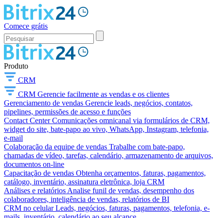
Comece grátis
Produto
CRM
CRM
Gerencie facilmente as vendas e os clientes
Gerenciamento de vendas
Gerencie leads, negócios, contatos,
pipelines, permissões de acesso e funções
Contact Center
Comunicações omnicanal via formulários de CRM,
widget do site, bate-papo ao vivo, WhatsApp, Instagram, telefonia,
e-mail
Colaboração da equipe de vendas
Trabalhe com bate-papo,
chamadas de vídeo, tarefas, calendário, armazenamento de arquivos,
documentos on-line
Capacitação de vendas
Obtenha orçamentos, faturas, pagamentos,
catálogo, inventário, assinatura eletrônica, loja CRM
Análises e relatórios
Analise funil de vendas, desempenho dos
colaboradores, inteligência de vendas, relatórios de BI
CRM no celular
Leads, negócios, faturas, pagamentos, telefonia, e-
mails, inventário, calendário ao seu alcance