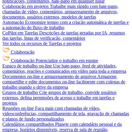
notificações, comentários, bate-papo em qualquer lugar
Colaboração em projetos
Trabalhe mais rápido com bate-papo,
chamadas de vídeo, comentários, armazenamento de arquivos,
documentos, usuários externos, modelos de tarefas
Automação
Economize tempo com a criação automática de tarefas e
a automação do fluxo de trabalho
CoPilot em Tarefas
Descrições de tarefas geradas por IA, resumos
das tarefas, listas de verificação, comentários
Ver todos os recursos de Tarefas e projetos
Colaboração
Colaboração
Potencialize o trabalho em equipe
Espaço de trabalho on-line
Use bate-papo, feed de atividades,
comentários, reações e comunicados em vídeo para toda a empresa
Documentos on-line e armazenamento de arquivos
Armazene,
compartilhe e edite documentos on-line facilmente com colegas de
trabalho usando o drive da empresa
Grupos de trabalho
Crie grupos de trabalho, convide usuários
externos, defina permissões de acesso e trabalhe em tarefas e
projetos
Reuniões on-line
Faça mais com chamadas de vídeo,
videoconferências, compartilhamento de tela, gravação de chamadas
e planos de fundo personalizados
Calendários compartilhados
Planeje com calendário pessoal e da
empresa, horários disponíveis, reserva de sala de reunião,