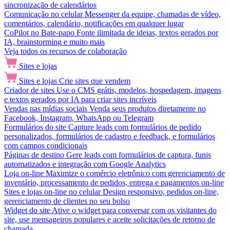
sincronização de calendários
Comunicação no celular
Messenger da equipe, chamadas de vídeo,
comentários, calendário, notificações em qualquer lugar
CoPilot no Bate-papo
Fonte ilimitada de ideias, textos gerados por
IA, brainstorming e muito mais
Veja todos os recursos de colaboração
Sites e lojas
Sites e lojas
Crie sites que vendem
Criador de sites
Use o CMS grátis, modelos, hospedagem, imagens
e textos gerados por IA para criar sites incríveis
Vendas nas mídias sociais
Venda seus produtos diretamente no
Facebook, Instagram, WhatsApp ou Telegram
Formulários do site
Capture leads com formulários de pedido
personalizados, formulários de cadastro e feedback, e formulários
com campos condicionais
Páginas de destino
Gere leads com formulários de captura, funis
automatizados e integração com Google Analytics
Loja on-line
Maximize o comércio eletrônico com gerenciamento de
inventário, processamento de pedidos, entrega e pagamentos on-line
Sites e lojas on-line no celular
Design responsivo, pedidos on-line,
gerenciamento de clientes no seu bolso
Widget do site
Ative o widget para conversar com os visitantes do
site, use mensageiros populares e aceite solicitações de retorno de
chamada