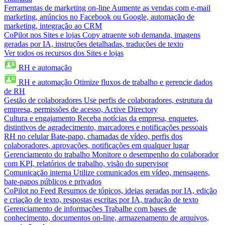
Ferramentas de marketing on-line
Aumente as vendas com e-mail
marketing, anúncios no Facebook ou Google, automação de
marketing, integração ao CRM
CoPilot nos Sites e lojas
Copy atraente sob demanda, imagens
geradas por IA, instruções detalhadas, traduções de texto
Ver todos os recursos dos Sites e lojas
RH e automação
RH e automação
Otimize fluxos de trabalho e gerencie dados
de RH
Gestão de colaboradores
Use perfis de colaboradores, estrutura da
empresa, permissões de acesso, Active Directory
Cultura e engajamento
Receba notícias da empresa, enquetes,
distintivos de agradecimento, marcadores e notificações pessoais
RH no celular
Bate-papo, chamadas de vídeo, perfis dos
colaboradores, aprovações, notificações em qualquer lugar
Gerenciamento do trabalho
Monitore o desempenho do colaborador
com KPI, relatórios de trabalho, visão do supervisor
Comunicação interna
Utilize comunicados em vídeo, mensagens,
bate-papos públicos e privados
CoPilot no Feed
Resumos de tópicos, ideias geradas por IA, edição
e criação de texto, respostas escritas por IA, tradução de texto
Gerenciamento de informações
Trabalhe com bases de
conhecimento, documentos on-line, armazenamento de arquivos,