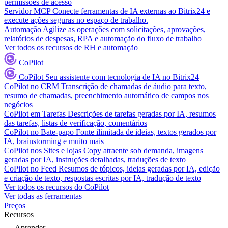
permissões de acesso
Servidor MCP
Conecte ferramentas de IA externas ao Bitrix24 e
execute ações seguras no espaço de trabalho.
Automação
Agilize as operações com solicitações, aprovações,
relatórios de despesas, RPA e automação do fluxo de trabalho
Ver todos os recursos de RH e automação
CoPilot
CoPilot
Seu assistente com tecnologia de IA no Bitrix24
CoPilot no CRM
Transcrição de chamadas de áudio para texto,
resumo de chamadas, preenchimento automático de campos nos
negócios
CoPilot em Tarefas
Descrições de tarefas geradas por IA, resumos
das tarefas, listas de verificação, comentários
CoPilot no Bate-papo
Fonte ilimitada de ideias, textos gerados por
IA, brainstorming e muito mais
CoPilot nos Sites e lojas
Copy atraente sob demanda, imagens
geradas por IA, instruções detalhadas, traduções de texto
CoPilot no Feed
Resumos de tópicos, ideias geradas por IA, edição
e criação de texto, respostas escritas por IA, tradução de texto
Ver todos os recursos do CoPilot
Ver todas as ferramentas
Preços
Recursos
Aprender