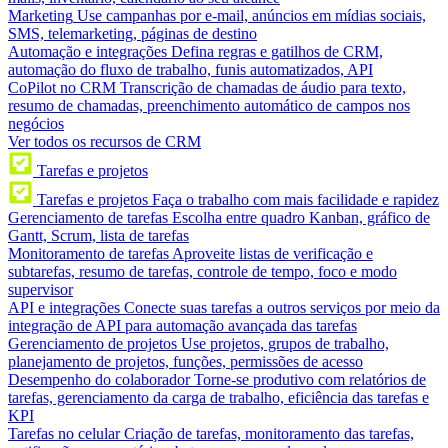
Marketing
Use campanhas por e-mail, anúncios em mídias sociais,
SMS, telemarketing, páginas de destino
Automação e integrações
Defina regras e gatilhos de CRM,
automação do fluxo de trabalho, funis automatizados, API
CoPilot no CRM
Transcrição de chamadas de áudio para texto,
resumo de chamadas, preenchimento automático de campos nos
negócios
Ver todos os recursos de CRM
Tarefas e projetos
Tarefas e projetos
Faça o trabalho com mais facilidade e rapidez
Gerenciamento de tarefas
Escolha entre quadro Kanban, gráfico de
Gantt, Scrum, lista de tarefas
Monitoramento de tarefas
Aproveite listas de verificação e
subtarefas, resumo de tarefas, controle de tempo, foco e modo
supervisor
API e integrações
Conecte suas tarefas a outros serviços por meio da
integração de API para automação avançada das tarefas
Gerenciamento de projetos
Use projetos, grupos de trabalho,
planejamento de projetos, funções, permissões de acesso
Desempenho do colaborador
Torne-se produtivo com relatórios de
tarefas, gerenciamento da carga de trabalho, eficiência das tarefas e
KPI
Tarefas no celular
Criação de tarefas, monitoramento das tarefas,