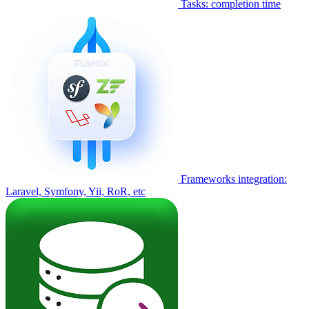
Tasks: completion time
Frameworks integration:
Laravel, Symfony, Yii, RoR, etc