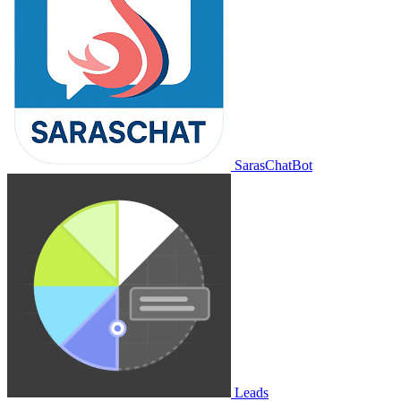
SarasChatBot
Leads