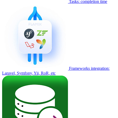
Tasks: completion time
Frameworks integration:
Laravel, Symfony, Yii, RoR, etc