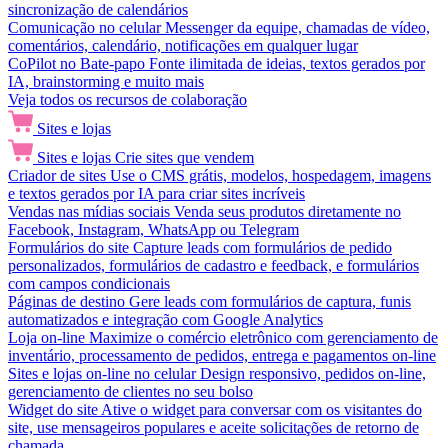
sincronização de calendários
Comunicação no celular
Messenger da equipe, chamadas de vídeo,
comentários, calendário, notificações em qualquer lugar
CoPilot no Bate-papo
Fonte ilimitada de ideias, textos gerados por
IA, brainstorming e muito mais
Veja todos os recursos de colaboração
Sites e lojas
Sites e lojas
Crie sites que vendem
Criador de sites
Use o CMS grátis, modelos, hospedagem, imagens
e textos gerados por IA para criar sites incríveis
Vendas nas mídias sociais
Venda seus produtos diretamente no
Facebook, Instagram, WhatsApp ou Telegram
Formulários do site
Capture leads com formulários de pedido
personalizados, formulários de cadastro e feedback, e formulários
com campos condicionais
Páginas de destino
Gere leads com formulários de captura, funis
automatizados e integração com Google Analytics
Loja on-line
Maximize o comércio eletrônico com gerenciamento de
inventário, processamento de pedidos, entrega e pagamentos on-line
Sites e lojas on-line no celular
Design responsivo, pedidos on-line,
gerenciamento de clientes no seu bolso
Widget do site
Ative o widget para conversar com os visitantes do
site, use mensageiros populares e aceite solicitações de retorno de
chamada