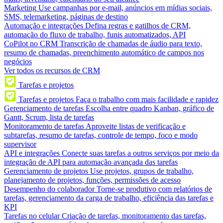
Marketing
Use campanhas por e-mail, anúncios em mídias sociais,
SMS, telemarketing, páginas de destino
Automação e integrações
Defina regras e gatilhos de CRM,
automação do fluxo de trabalho, funis automatizados, API
CoPilot no CRM
Transcrição de chamadas de áudio para texto,
resumo de chamadas, preenchimento automático de campos nos
negócios
Ver todos os recursos de CRM
Tarefas e projetos
Tarefas e projetos
Faça o trabalho com mais facilidade e rapidez
Gerenciamento de tarefas
Escolha entre quadro Kanban, gráfico de
Gantt, Scrum, lista de tarefas
Monitoramento de tarefas
Aproveite listas de verificação e
subtarefas, resumo de tarefas, controle de tempo, foco e modo
supervisor
API e integrações
Conecte suas tarefas a outros serviços por meio da
integração de API para automação avançada das tarefas
Gerenciamento de projetos
Use projetos, grupos de trabalho,
planejamento de projetos, funções, permissões de acesso
Desempenho do colaborador
Torne-se produtivo com relatórios de
tarefas, gerenciamento da carga de trabalho, eficiência das tarefas e
KPI
Tarefas no celular
Criação de tarefas, monitoramento das tarefas,