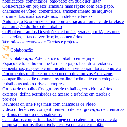
notificações, comentários, bate-papo em qualquer lugar
Colaboração em projetos
Trabalhe mais rápido com bate-papo,
chamadas de vídeo, comentários, armazenamento de arquivos,
documentos, usuários externos, modelos de tarefas
Automação
Economize tempo com a criação automática de tarefas e
a automação do fluxo de trabalho
CoPilot em Tarefas
Descrições de tarefas geradas por IA, resumos
das tarefas, listas de verificação, comentários
Ver todos os recursos de Tarefas e projetos
Colaboração
Colaboração
Potencialize o trabalho em equipe
Espaço de trabalho on-line
Use bate-papo, feed de atividades,
comentários, reações e comunicados em vídeo para toda a empresa
Documentos on-line e armazenamento de arquivos
Armazene,
compartilhe e edite documentos on-line facilmente com colegas de
trabalho usando o drive da empresa
Grupos de trabalho
Crie grupos de trabalho, convide usuários
externos, defina permissões de acesso e trabalhe em tarefas e
projetos
Reuniões on-line
Faça mais com chamadas de vídeo,
videoconferências, compartilhamento de tela, gravação de chamadas
e planos de fundo personalizados
Calendários compartilhados
Planeje com calendário pessoal e da
empresa, horários disponíveis, reserva de sala de reunião,