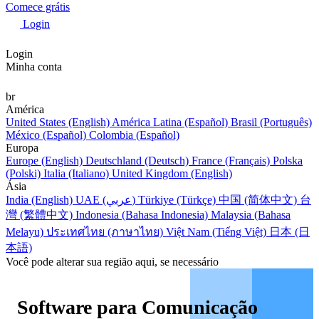
Comece grátis
Login
Login
Minha conta
br
América
United States (English)
América Latina (Español)
Brasil (Português)
México (Español)
Colombia (Español)
Europa
Europe (English)
Deutschland (Deutsch)
France (Français)
Polska
(Polski)
Italia (Italiano)
United Kingdom (English)
Ásia
India (English)
UAE (عربي)
Türkiye (Türkçe)
中国 (简体中文)
台
灣 (繁體中文)
Indonesia (Bahasa Indonesia)
Malaysia (Bahasa
Melayu)
ประเทศไทย (ภาษาไทย)
Việt Nam (Tiếng Việt)
日本 (日
本語)
Você pode alterar sua região aqui, se necessário
Software para Comunicação