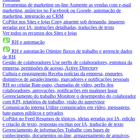
Ferramentas de marketing on-line
Aumente as vendas com e-mail
marketing, anúncios no Facebook ou Google, automação de
marketing, integração ao CRM
CoPilot nos Sites e lojas
Copy atraente sob demanda, imagens
geradas por IA, instruções detalhadas, traduções de texto
Ver todos os recursos dos Sites e lojas
RH e automação
RH e automação
Otimize fluxos de trabalho e gerencie dados
de RH
Gestão de colaboradores
Use perfis de colaboradores, estrutura da
empresa, permissões de acesso, Active Directory
Cultura e engajamento
Receba notícias da empresa, enquetes,
distintivos de agradecimento, marcadores e notificações pessoais
RH no celular
Bate-papo, chamadas de vídeo, perfis dos
colaboradores, aprovações, notificações em qualquer lugar
Gerenciamento do trabalho
Monitore o desempenho do colaborador
com KPI, relatórios de trabalho, visão do supervisor
Comunicação interna
Utilize comunicados em vídeo, mensagens,
bate-papos públicos e privados
CoPilot no Feed
Resumos de tópicos, ideias geradas por IA, edição
e criação de texto, respostas escritas por IA, tradução de texto
Gerenciamento de informações
Trabalhe com bases de
conhecimento, documentos on-line, armazenamento de arquivos,