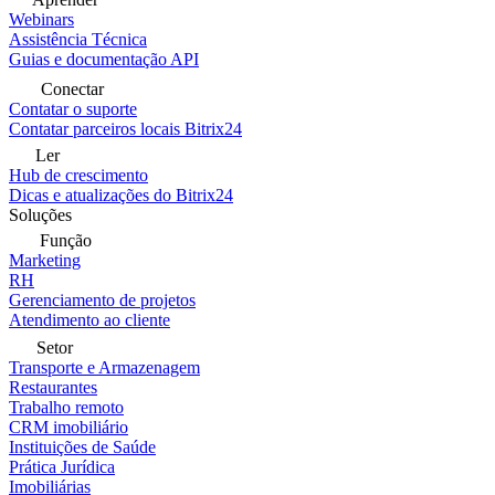
Webinars
Assistência Técnica
Guias e documentação API
Conectar
Contatar o suporte
Contatar parceiros locais Bitrix24
Ler
Hub de crescimento
Dicas e atualizações do Bitrix24
Soluções
Função
Marketing
RH
Gerenciamento de projetos
Atendimento ao cliente
Setor
Transporte e Armazenagem
Restaurantes
Trabalho remoto
CRM imobiliário
Instituições de Saúde
Prática Jurídica
Imobiliárias