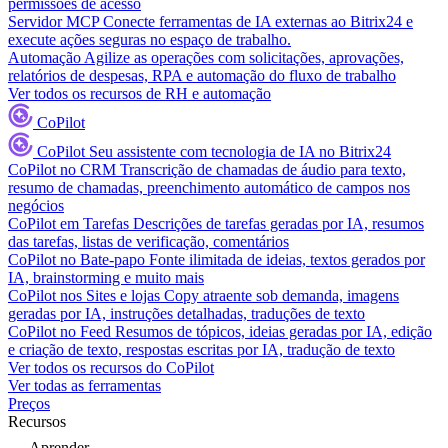
permissões de acesso
Servidor MCP
Conecte ferramentas de IA externas ao Bitrix24 e
execute ações seguras no espaço de trabalho.
Automação
Agilize as operações com solicitações, aprovações,
relatórios de despesas, RPA e automação do fluxo de trabalho
Ver todos os recursos de RH e automação
CoPilot
CoPilot
Seu assistente com tecnologia de IA no Bitrix24
CoPilot no CRM
Transcrição de chamadas de áudio para texto,
resumo de chamadas, preenchimento automático de campos nos
negócios
CoPilot em Tarefas
Descrições de tarefas geradas por IA, resumos
das tarefas, listas de verificação, comentários
CoPilot no Bate-papo
Fonte ilimitada de ideias, textos gerados por
IA, brainstorming e muito mais
CoPilot nos Sites e lojas
Copy atraente sob demanda, imagens
geradas por IA, instruções detalhadas, traduções de texto
CoPilot no Feed
Resumos de tópicos, ideias geradas por IA, edição
e criação de texto, respostas escritas por IA, tradução de texto
Ver todos os recursos do CoPilot
Ver todas as ferramentas
Preços
Recursos
Aprender