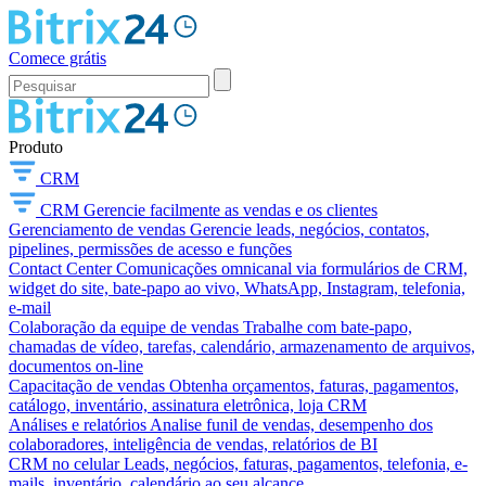
Comece grátis
Produto
CRM
CRM
Gerencie facilmente as vendas e os clientes
Gerenciamento de vendas
Gerencie leads, negócios, contatos,
pipelines, permissões de acesso e funções
Contact Center
Comunicações omnicanal via formulários de CRM,
widget do site, bate-papo ao vivo, WhatsApp, Instagram, telefonia,
e-mail
Colaboração da equipe de vendas
Trabalhe com bate-papo,
chamadas de vídeo, tarefas, calendário, armazenamento de arquivos,
documentos on-line
Capacitação de vendas
Obtenha orçamentos, faturas, pagamentos,
catálogo, inventário, assinatura eletrônica, loja CRM
Análises e relatórios
Analise funil de vendas, desempenho dos
colaboradores, inteligência de vendas, relatórios de BI
CRM no celular
Leads, negócios, faturas, pagamentos, telefonia, e-
mails, inventário, calendário ao seu alcance