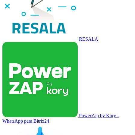
RESALA
PowerZap by Kory -
WhatsApp para Bitrix24