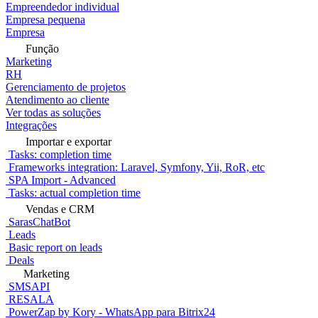
Empreendedor individual
Empresa pequena
Empresa
Função
Marketing
RH
Gerenciamento de projetos
Atendimento ao cliente
Ver todas as soluções
Integrações
Importar e exportar
Tasks: completion time
Frameworks integration: Laravel, Symfony, Yii, RoR, etc
SPA Import - Advanced
Tasks: actual completion time
Vendas e CRM
SarasChatBot
Leads
Basic report on leads
Deals
Marketing
SMSAPI
RESALA
PowerZap by Kory - WhatsApp para Bitrix24