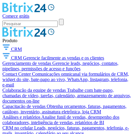
Comece grátis
Produto
CRM
CRM
Gerencie facilmente as vendas e os clientes
Gerenciamento de vendas
Gerencie leads, negócios, contatos,
pipelines, permissões de acesso e funções
Contact Center
Comunicações omnicanal via formulários de CRM,
widget do site, bate-papo ao vivo, WhatsApp, Instagram, telefonia,
e-mail
Colaboração da equipe de vendas
Trabalhe com bate-papo,
chamadas de vídeo, tarefas, calendário, armazenamento de arquivos,
documentos on-line
Capacitação de vendas
Obtenha orçamentos, faturas, pagamentos,
catálogo, inventário, assinatura eletrônica, loja CRM
Análises e relatórios
Analise funil de vendas, desempenho dos
colaboradores, inteligência de vendas, relatórios de BI
CRM no celular
Leads, negócios, faturas, pagamentos, telefonia, e-
mails, inventário, calendário ao seu alcance