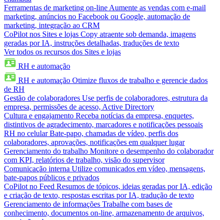
Ferramentas de marketing on-line
Aumente as vendas com e-mail
marketing, anúncios no Facebook ou Google, automação de
marketing, integração ao CRM
CoPilot nos Sites e lojas
Copy atraente sob demanda, imagens
geradas por IA, instruções detalhadas, traduções de texto
Ver todos os recursos dos Sites e lojas
RH e automação
RH e automação
Otimize fluxos de trabalho e gerencie dados
de RH
Gestão de colaboradores
Use perfis de colaboradores, estrutura da
empresa, permissões de acesso, Active Directory
Cultura e engajamento
Receba notícias da empresa, enquetes,
distintivos de agradecimento, marcadores e notificações pessoais
RH no celular
Bate-papo, chamadas de vídeo, perfis dos
colaboradores, aprovações, notificações em qualquer lugar
Gerenciamento do trabalho
Monitore o desempenho do colaborador
com KPI, relatórios de trabalho, visão do supervisor
Comunicação interna
Utilize comunicados em vídeo, mensagens,
bate-papos públicos e privados
CoPilot no Feed
Resumos de tópicos, ideias geradas por IA, edição
e criação de texto, respostas escritas por IA, tradução de texto
Gerenciamento de informações
Trabalhe com bases de
conhecimento, documentos on-line, armazenamento de arquivos,