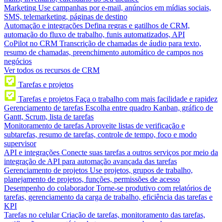
Marketing
Use campanhas por e-mail, anúncios em mídias sociais,
SMS, telemarketing, páginas de destino
Automação e integrações
Defina regras e gatilhos de CRM,
automação do fluxo de trabalho, funis automatizados, API
CoPilot no CRM
Transcrição de chamadas de áudio para texto,
resumo de chamadas, preenchimento automático de campos nos
negócios
Ver todos os recursos de CRM
Tarefas e projetos
Tarefas e projetos
Faça o trabalho com mais facilidade e rapidez
Gerenciamento de tarefas
Escolha entre quadro Kanban, gráfico de
Gantt, Scrum, lista de tarefas
Monitoramento de tarefas
Aproveite listas de verificação e
subtarefas, resumo de tarefas, controle de tempo, foco e modo
supervisor
API e integrações
Conecte suas tarefas a outros serviços por meio da
integração de API para automação avançada das tarefas
Gerenciamento de projetos
Use projetos, grupos de trabalho,
planejamento de projetos, funções, permissões de acesso
Desempenho do colaborador
Torne-se produtivo com relatórios de
tarefas, gerenciamento da carga de trabalho, eficiência das tarefas e
KPI
Tarefas no celular
Criação de tarefas, monitoramento das tarefas,