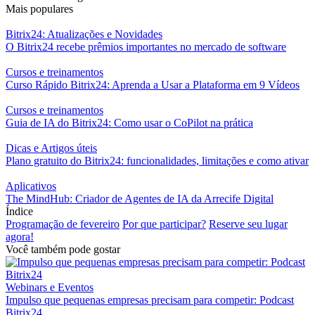
Mais populares
Bitrix24: Atualizações e Novidades
O Bitrix24 recebe prêmios importantes no mercado de software
Cursos e treinamentos
Curso Rápido Bitrix24: Aprenda a Usar a Plataforma em 9 Vídeos
Cursos e treinamentos
Guia de IA do Bitrix24: Como usar o CoPilot na prática
Dicas e Artigos úteis
Plano gratuito do Bitrix24: funcionalidades, limitações e como ativar
Aplicativos
The MindHub: Criador de Agentes de IA da Arrecife Digital
Índice
Programação de fevereiro
Por que participar?
Reserve seu lugar
agora!
Você também pode gostar
Webinars e Eventos
Impulso que pequenas empresas precisam para competir: Podcast
Bitrix24