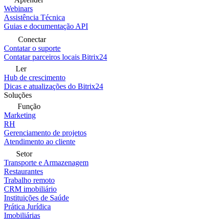
Webinars
Assistência Técnica
Guias e documentação API
Conectar
Contatar o suporte
Contatar parceiros locais Bitrix24
Ler
Hub de crescimento
Dicas e atualizações do Bitrix24
Soluções
Função
Marketing
RH
Gerenciamento de projetos
Atendimento ao cliente
Setor
Transporte e Armazenagem
Restaurantes
Trabalho remoto
CRM imobiliário
Instituições de Saúde
Prática Jurídica
Imobiliárias