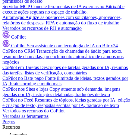
permissões de acesso
Servidor MCP
Conecte ferramentas de IA externas ao Bitrix24 e
execute ações seguras no espaço de trabalho.
Automação
Agilize as operações com solicitações, aprovações,
relatórios de despesas, RPA e automação do fluxo de trabalho
Ver todos os recursos de RH e automação
CoPilot
CoPilot
Seu assistente com tecnologia de IA no Bitrix24
CoPilot no CRM
Transcrição de chamadas de áudio para texto,
resumo de chamadas, preenchimento automático de campos nos
negócios
CoPilot em Tarefas
Descrições de tarefas geradas por IA, resumos
das tarefas, listas de verificação, comentários
CoPilot no Bate-papo
Fonte ilimitada de ideias, textos gerados por
IA, brainstorming e muito mais
CoPilot nos Sites e lojas
Copy atraente sob demanda, imagens
geradas por IA, instruções detalhadas, traduções de texto
CoPilot no Feed
Resumos de tópicos, ideias geradas por IA, edição
e criação de texto, respostas escritas por IA, tradução de texto
Ver todos os recursos do CoPilot
Ver todas as ferramentas
Preços
Recursos
Aprender