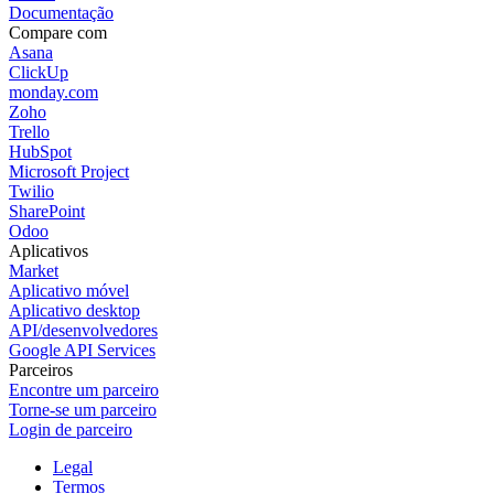
Documentação
Compare com
Asana
ClickUp
monday.com
Zoho
Trello
HubSpot
Microsoft Project
Twilio
SharePoint
Odoo
Aplicativos
Market
Aplicativo móvel
Aplicativo desktop
API/desenvolvedores
Google API Services
Parceiros
Encontre um parceiro
Torne-se um parceiro
Login de parceiro
Legal
Termos