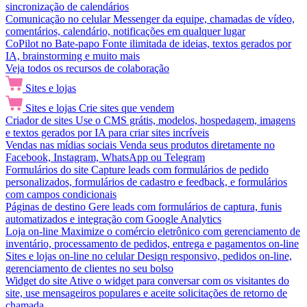
sincronização de calendários
Comunicação no celular
Messenger da equipe, chamadas de vídeo,
comentários, calendário, notificações em qualquer lugar
CoPilot no Bate-papo
Fonte ilimitada de ideias, textos gerados por
IA, brainstorming e muito mais
Veja todos os recursos de colaboração
Sites e lojas
Sites e lojas
Crie sites que vendem
Criador de sites
Use o CMS grátis, modelos, hospedagem, imagens
e textos gerados por IA para criar sites incríveis
Vendas nas mídias sociais
Venda seus produtos diretamente no
Facebook, Instagram, WhatsApp ou Telegram
Formulários do site
Capture leads com formulários de pedido
personalizados, formulários de cadastro e feedback, e formulários
com campos condicionais
Páginas de destino
Gere leads com formulários de captura, funis
automatizados e integração com Google Analytics
Loja on-line
Maximize o comércio eletrônico com gerenciamento de
inventário, processamento de pedidos, entrega e pagamentos on-line
Sites e lojas on-line no celular
Design responsivo, pedidos on-line,
gerenciamento de clientes no seu bolso
Widget do site
Ative o widget para conversar com os visitantes do
site, use mensageiros populares e aceite solicitações de retorno de
chamada