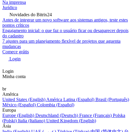
Na imprensa
Jurídico
Novidades do Bitrix24
Antes de integrar um novo software aos sistemas antigos, teste estes
pontos críticos
Engajamento inicial: o que faz o usuário ficar ou desaparecer depois
do cadastro
7 ajustes para um planejamento flexível de projetos que aguenta
mudanças
Comece grátis
Login
Login
Minha conta
br
América
United States (English)
América Latina (Español)
Brasil (Português)
México (Español)
Colombia (Español)
Europa
Europe (English)
Deutschland (Deutsch)
France (Français)
Polska
(Polski)
Italia (Italiano)
United Kingdom (English)
Ásia
India (English)
UAE (عربي)
Türkiye (Türkçe)
中国 (简体中文)
台