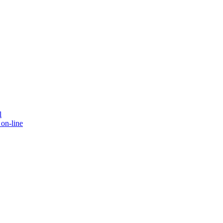
l
on-line