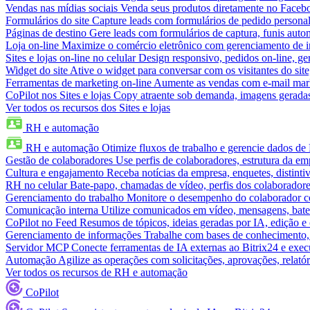
Vendas nas mídias sociais
Venda seus produtos diretamente no Face
Formulários do site
Capture leads com formulários de pedido personal
Páginas de destino
Gere leads com formulários de captura, funis aut
Loja on-line
Maximize o comércio eletrônico com gerenciamento de in
Sites e lojas on-line no celular
Design responsivo, pedidos on-line, ge
Widget do site
Ative o widget para conversar com os visitantes do sit
Ferramentas de marketing on-line
Aumente as vendas com e-mail mar
CoPilot nos Sites e lojas
Copy atraente sob demanda, imagens geradas 
Ver todos os recursos dos Sites e lojas
RH e automação
RH e automação
Otimize fluxos de trabalho e gerencie dados d
Gestão de colaboradores
Use perfis de colaboradores, estrutura da em
Cultura e engajamento
Receba notícias da empresa, enquetes, distinti
RH no celular
Bate-papo, chamadas de vídeo, perfis dos colaboradore
Gerenciamento do trabalho
Monitore o desempenho do colaborador com
Comunicação interna
Utilize comunicados em vídeo, mensagens, bate
CoPilot no Feed
Resumos de tópicos, ideias geradas por IA, edição e c
Gerenciamento de informações
Trabalhe com bases de conhecimento,
Servidor MCP
Conecte ferramentas de IA externas ao Bitrix24 e exec
Automação
Agilize as operações com solicitações, aprovações, relat
Ver todos os recursos de RH e automação
CoPilot