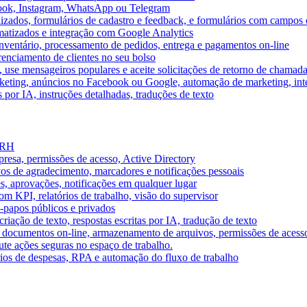
book, Instagram, WhatsApp ou Telegram
izados, formulários de cadastro e feedback, e formulários com campos 
omatizados e integração com Google Analytics
ventário, processamento de pedidos, entrega e pagamentos on-line
renciamento de clientes no seu bolso
e, use mensageiros populares e aceite solicitações de retorno de chamad
keting, anúncios no Facebook ou Google, automação de marketing, i
por IA, instruções detalhadas, traduções de texto
e RH
presa, permissões de acesso, Active Directory
vos de agradecimento, marcadores e notificações pessoais
s, aprovações, notificações em qualquer lugar
 KPI, relatórios de trabalho, visão do supervisor
-papos públicos e privados
riação de texto, respostas escritas por IA, tradução de texto
 documentos on-line, armazenamento de arquivos, permissões de acess
ute ações seguras no espaço de trabalho.
órios de despesas, RPA e automação do fluxo de trabalho