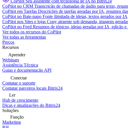
CoPilot
Seu assistente com tecnologia de IA no Bitrix24
CoPilot no CRM
Transcrição de chamadas de áudio para texto, res
CoPilot em Tarefas
Descrições de tarefas geradas por IA, resumos das 
CoPilot no Bate-papo
Fonte ilimitada de ideias, textos gerados por I
CoPilot nos Sites e lojas
Copy atraente sob demanda, imagens geradas 
CoPilot no Feed
Resumos de tópicos, ideias geradas por IA, edição e c
Ver todos os recursos do CoPilot
Ver todas as ferramentas
Preços
Recursos
Aprender
Webinars
Assistência Técnica
Guias e documentação API
Conectar
Contatar o suporte
Contatar parceiros locais Bitrix24
Ler
Hub de crescimento
Dicas e atualizações do Bitrix24
Soluções
Função
Marketing
RH