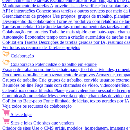
Gerenciamento de tarefas
Escolha entre quadro Kanban, gráfico de Gan
Monitoramento de tarefas
Aproveite listas de verificação e subtarefas
API e integrações
Conecte suas tarefas a outros serviços por meio da
Gerenciamento de projetos
Use projetos, grupos de trabalho, planeja
Desempenho do colaborador
Torne-se produtivo com relatórios de tar
Tarefas no celular
Criação de tarefas, monitoramento das tarefas, noti
Colaboração em projetos
Trabalhe mais rápido com bate-papo, chamad
Automação
Economize tempo com a criação automática de tarefas e a
CoPilot em Tarefas
Descrições de tarefas geradas por IA, resumos das 
Ver todos os recursos de Tarefas e projetos
Colaboração
Colaboração
Potencialize o trabalho em equipe
Espaço de trabalho on-line
Use bate-papo, feed de atividades, coment
Documentos on-line e armazenamento de arquivos
Armazene, compart
Grupos de trabalho
Crie grupos de trabalho, convide usuários externos
Reuniões on-line
Faça mais com chamadas de vídeo, videoconferência
Calendários compartilhados
Planeje com calendário pessoal e da empre
Comunicação no celular
Messenger da equipe, chamadas de vídeo, com
CoPilot no Bate-papo
Fonte ilimitada de ideias, textos gerados por I
Veja todos os recursos de colaboração
Sites e lojas
Sites e lojas
Crie sites que vendem
Criador de sites
Use o CMS grátis, modelos, hospedagem, imagens e tex