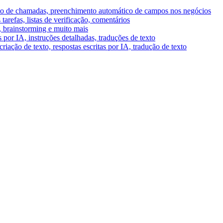
umo de chamadas, preenchimento automático de campos nos negócios
tarefas, listas de verificação, comentários
A, brainstorming e muito mais
por IA, instruções detalhadas, traduções de texto
riação de texto, respostas escritas por IA, tradução de texto