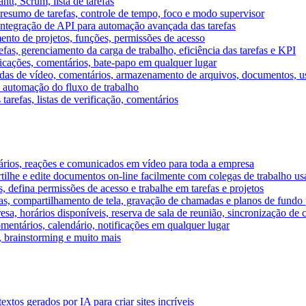
tt, Scrum, lista de tarefas
, resumo de tarefas, controle de tempo, foco e modo supervisor
 integração de API para automação avançada das tarefas
mento de projetos, funções, permissões de acesso
efas, gerenciamento da carga de trabalho, eficiência das tarefas e KPI
ficações, comentários, bate-papo em qualquer lugar
as de vídeo, comentários, armazenamento de arquivos, documentos, usu
 automação do fluxo de trabalho
tarefas, listas de verificação, comentários
ários, reações e comunicados em vídeo para toda a empresa
ilhe e edite documentos on-line facilmente com colegas de trabalho us
, defina permissões de acesso e trabalhe em tarefas e projetos
s, compartilhamento de tela, gravação de chamadas e planos de fundo 
sa, horários disponíveis, reserva de sala de reunião, sincronização de 
entários, calendário, notificações em qualquer lugar
A, brainstorming e muito mais
tos gerados por IA para criar sites incríveis