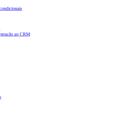
condicionais
a
ntegração ao CRM
o