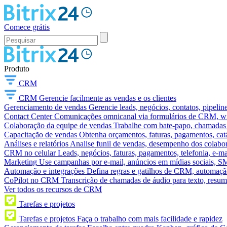
Comece grátis
Produto
CRM
CRM
Gerencie facilmente as vendas e os clientes
Gerenciamento de vendas
Gerencie leads, negócios, contatos, pipelin
Contact Center
Comunicações omnicanal via formulários de CRM, widg
Colaboração da equipe de vendas
Trabalhe com bate-papo, chamadas d
Capacitação de vendas
Obtenha orçamentos, faturas, pagamentos, catá
Análises e relatórios
Analise funil de vendas, desempenho dos colabora
CRM no celular
Leads, negócios, faturas, pagamentos, telefonia, e-ma
Marketing
Use campanhas por e-mail, anúncios em mídias sociais, SM
Automação e integrações
Defina regras e gatilhos de CRM, automação
CoPilot no CRM
Transcrição de chamadas de áudio para texto, res
Ver todos os recursos de CRM
Tarefas e projetos
Tarefas e projetos
Faça o trabalho com mais facilidade e rapidez