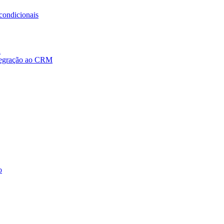
condicionais
a
ntegração ao CRM
o