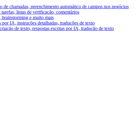
umo de chamadas, preenchimento automático de campos nos negócios
tarefas, listas de verificação, comentários
A, brainstorming e muito mais
por IA, instruções detalhadas, traduções de texto
riação de texto, respostas escritas por IA, tradução de texto