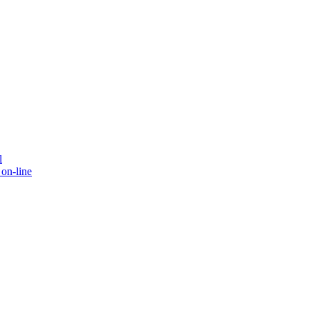
l
on-line