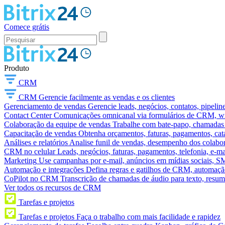
Comece grátis
Produto
CRM
CRM
Gerencie facilmente as vendas e os clientes
Gerenciamento de vendas
Gerencie leads, negócios, contatos, pipelin
Contact Center
Comunicações omnicanal via formulários de CRM, widg
Colaboração da equipe de vendas
Trabalhe com bate-papo, chamadas d
Capacitação de vendas
Obtenha orçamentos, faturas, pagamentos, catá
Análises e relatórios
Analise funil de vendas, desempenho dos colabora
CRM no celular
Leads, negócios, faturas, pagamentos, telefonia, e-ma
Marketing
Use campanhas por e-mail, anúncios em mídias sociais, SM
Automação e integrações
Defina regras e gatilhos de CRM, automação
CoPilot no CRM
Transcrição de chamadas de áudio para texto, res
Ver todos os recursos de CRM
Tarefas e projetos
Tarefas e projetos
Faça o trabalho com mais facilidade e rapidez