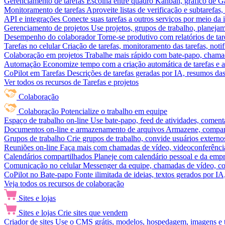
Gerenciamento de tarefas
Escolha entre quadro Kanban, gráfico de Gan
Monitoramento de tarefas
Aproveite listas de verificação e subtarefas
API e integrações
Conecte suas tarefas a outros serviços por meio da
Gerenciamento de projetos
Use projetos, grupos de trabalho, planeja
Desempenho do colaborador
Torne-se produtivo com relatórios de tar
Tarefas no celular
Criação de tarefas, monitoramento das tarefas, noti
Colaboração em projetos
Trabalhe mais rápido com bate-papo, chamad
Automação
Economize tempo com a criação automática de tarefas e a
CoPilot em Tarefas
Descrições de tarefas geradas por IA, resumos das 
Ver todos os recursos de Tarefas e projetos
Colaboração
Colaboração
Potencialize o trabalho em equipe
Espaço de trabalho on-line
Use bate-papo, feed de atividades, coment
Documentos on-line e armazenamento de arquivos
Armazene, compart
Grupos de trabalho
Crie grupos de trabalho, convide usuários externos
Reuniões on-line
Faça mais com chamadas de vídeo, videoconferência
Calendários compartilhados
Planeje com calendário pessoal e da empre
Comunicação no celular
Messenger da equipe, chamadas de vídeo, com
CoPilot no Bate-papo
Fonte ilimitada de ideias, textos gerados por I
Veja todos os recursos de colaboração
Sites e lojas
Sites e lojas
Crie sites que vendem
Criador de sites
Use o CMS grátis, modelos, hospedagem, imagens e tex