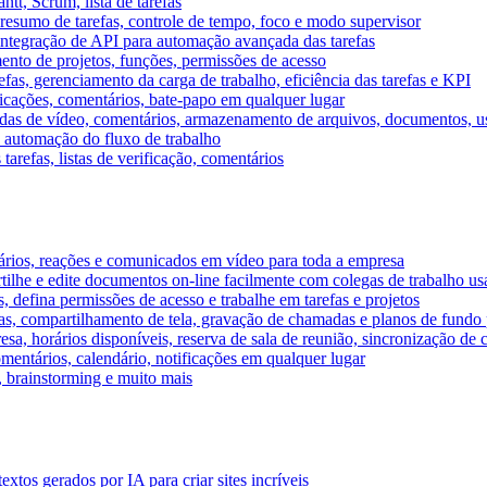
tt, Scrum, lista de tarefas
, resumo de tarefas, controle de tempo, foco e modo supervisor
 integração de API para automação avançada das tarefas
mento de projetos, funções, permissões de acesso
efas, gerenciamento da carga de trabalho, eficiência das tarefas e KPI
ficações, comentários, bate-papo em qualquer lugar
as de vídeo, comentários, armazenamento de arquivos, documentos, usu
 automação do fluxo de trabalho
tarefas, listas de verificação, comentários
ários, reações e comunicados em vídeo para toda a empresa
ilhe e edite documentos on-line facilmente com colegas de trabalho us
, defina permissões de acesso e trabalhe em tarefas e projetos
s, compartilhamento de tela, gravação de chamadas e planos de fundo 
sa, horários disponíveis, reserva de sala de reunião, sincronização de 
entários, calendário, notificações em qualquer lugar
A, brainstorming e muito mais
tos gerados por IA para criar sites incríveis