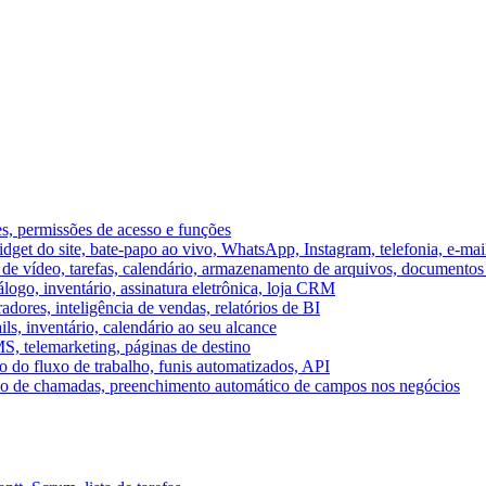
es, permissões de acesso e funções
et do site, bate-papo ao vivo, WhatsApp, Instagram, telefonia, e-mai
e vídeo, tarefas, calendário, armazenamento de arquivos, documentos 
logo, inventário, assinatura eletrônica, loja CRM
dores, inteligência de vendas, relatórios de BI
ils, inventário, calendário ao seu alcance
S, telemarketing, páginas de destino
 do fluxo de trabalho, funis automatizados, API
umo de chamadas, preenchimento automático de campos nos negócios