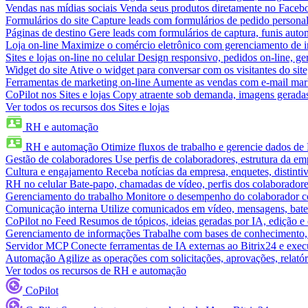
Vendas nas mídias sociais
Venda seus produtos diretamente no Face
Formulários do site
Capture leads com formulários de pedido personal
Páginas de destino
Gere leads com formulários de captura, funis aut
Loja on-line
Maximize o comércio eletrônico com gerenciamento de in
Sites e lojas on-line no celular
Design responsivo, pedidos on-line, ge
Widget do site
Ative o widget para conversar com os visitantes do sit
Ferramentas de marketing on-line
Aumente as vendas com e-mail mar
CoPilot nos Sites e lojas
Copy atraente sob demanda, imagens geradas 
Ver todos os recursos dos Sites e lojas
RH e automação
RH e automação
Otimize fluxos de trabalho e gerencie dados d
Gestão de colaboradores
Use perfis de colaboradores, estrutura da em
Cultura e engajamento
Receba notícias da empresa, enquetes, distinti
RH no celular
Bate-papo, chamadas de vídeo, perfis dos colaboradore
Gerenciamento do trabalho
Monitore o desempenho do colaborador com
Comunicação interna
Utilize comunicados em vídeo, mensagens, bate
CoPilot no Feed
Resumos de tópicos, ideias geradas por IA, edição e c
Gerenciamento de informações
Trabalhe com bases de conhecimento,
Servidor MCP
Conecte ferramentas de IA externas ao Bitrix24 e exec
Automação
Agilize as operações com solicitações, aprovações, relat
Ver todos os recursos de RH e automação
CoPilot