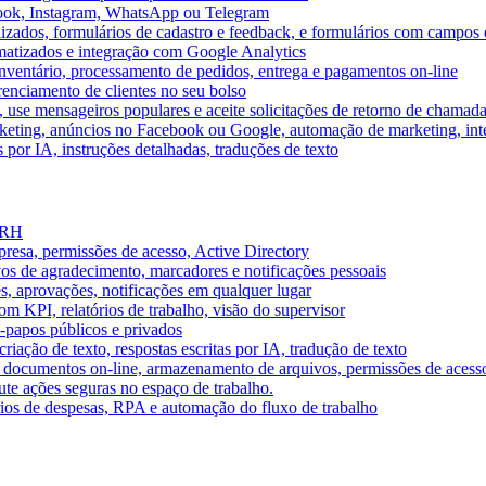
book, Instagram, WhatsApp ou Telegram
izados, formulários de cadastro e feedback, e formulários com campos 
omatizados e integração com Google Analytics
ventário, processamento de pedidos, entrega e pagamentos on-line
renciamento de clientes no seu bolso
e, use mensageiros populares e aceite solicitações de retorno de chamad
keting, anúncios no Facebook ou Google, automação de marketing, i
por IA, instruções detalhadas, traduções de texto
e RH
presa, permissões de acesso, Active Directory
vos de agradecimento, marcadores e notificações pessoais
s, aprovações, notificações em qualquer lugar
 KPI, relatórios de trabalho, visão do supervisor
-papos públicos e privados
riação de texto, respostas escritas por IA, tradução de texto
 documentos on-line, armazenamento de arquivos, permissões de acess
ute ações seguras no espaço de trabalho.
órios de despesas, RPA e automação do fluxo de trabalho