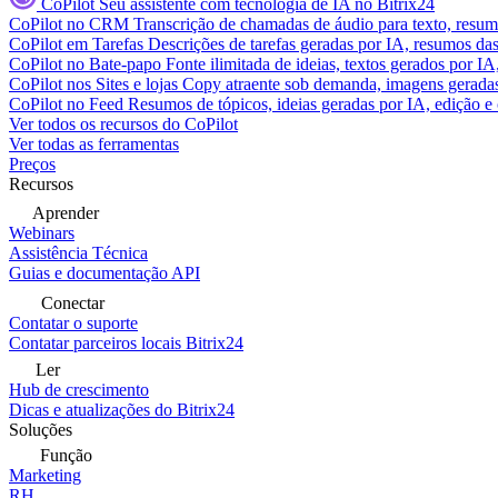
CoPilot
Seu assistente com tecnologia de IA no Bitrix24
CoPilot no CRM
Transcrição de chamadas de áudio para texto, res
CoPilot em Tarefas
Descrições de tarefas geradas por IA, resumos das 
CoPilot no Bate-papo
Fonte ilimitada de ideias, textos gerados por I
CoPilot nos Sites e lojas
Copy atraente sob demanda, imagens geradas 
CoPilot no Feed
Resumos de tópicos, ideias geradas por IA, edição e c
Ver todos os recursos do CoPilot
Ver todas as ferramentas
Preços
Recursos
Aprender
Webinars
Assistência Técnica
Guias e documentação API
Conectar
Contatar o suporte
Contatar parceiros locais Bitrix24
Ler
Hub de crescimento
Dicas e atualizações do Bitrix24
Soluções
Função
Marketing
RH