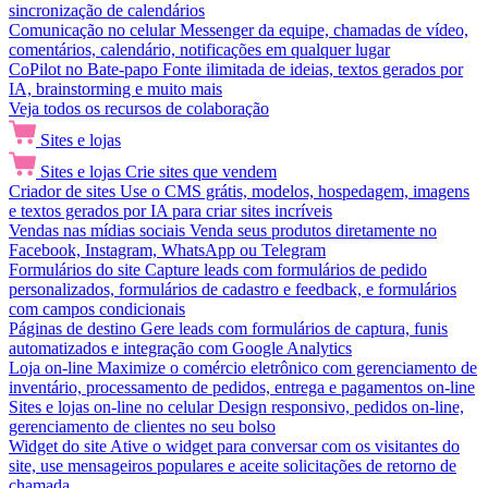
sincronização de calendários
Comunicação no celular
Messenger da equipe, chamadas de vídeo,
comentários, calendário, notificações em qualquer lugar
CoPilot no Bate-papo
Fonte ilimitada de ideias, textos gerados por
IA, brainstorming e muito mais
Veja todos os recursos de colaboração
Sites e lojas
Sites e lojas
Crie sites que vendem
Criador de sites
Use o CMS grátis, modelos, hospedagem, imagens
e textos gerados por IA para criar sites incríveis
Vendas nas mídias sociais
Venda seus produtos diretamente no
Facebook, Instagram, WhatsApp ou Telegram
Formulários do site
Capture leads com formulários de pedido
personalizados, formulários de cadastro e feedback, e formulários
com campos condicionais
Páginas de destino
Gere leads com formulários de captura, funis
automatizados e integração com Google Analytics
Loja on-line
Maximize o comércio eletrônico com gerenciamento de
inventário, processamento de pedidos, entrega e pagamentos on-line
Sites e lojas on-line no celular
Design responsivo, pedidos on-line,
gerenciamento de clientes no seu bolso
Widget do site
Ative o widget para conversar com os visitantes do
site, use mensageiros populares e aceite solicitações de retorno de
chamada