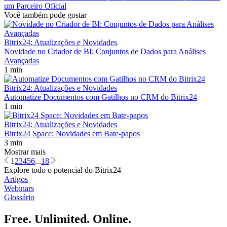
um Parceiro Oficial
Você também pode gostar
Bitrix24: Atualizações e Novidades
Novidade no Criador de BI: Conjuntos de Dados para Análises
Avançadas
1 min
Bitrix24: Atualizações e Novidades
Automatize Documentos com Gatilhos no CRM do Bitrix24
1 min
Bitrix24: Atualizações e Novidades
Bitrix24 Space: Novidades em Bate-papos
3 min
Mostrar mais
1
2
3
4
5
6
...
18
Explore todo o potencial do Bitrix24
Artigos
Webinars
Glossário
Free. Unlimited. Online.