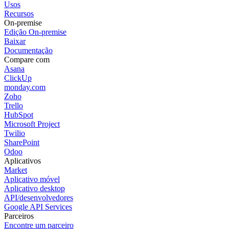
Usos
Recursos
On-premise
Edição On-premise
Baixar
Documentação
Compare com
Asana
ClickUp
monday.com
Zoho
Trello
HubSpot
Microsoft Project
Twilio
SharePoint
Odoo
Aplicativos
Market
Aplicativo móvel
Aplicativo desktop
API/desenvolvedores
Google API Services
Parceiros
Encontre um parceiro