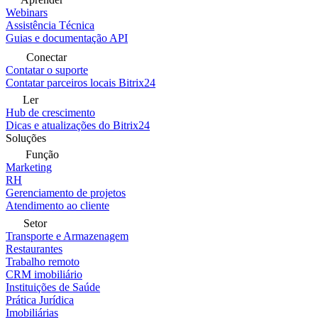
Webinars
Assistência Técnica
Guias e documentação API
Conectar
Contatar o suporte
Contatar parceiros locais Bitrix24
Ler
Hub de crescimento
Dicas e atualizações do Bitrix24
Soluções
Função
Marketing
RH
Gerenciamento de projetos
Atendimento ao cliente
Setor
Transporte e Armazenagem
Restaurantes
Trabalho remoto
CRM imobiliário
Instituições de Saúde
Prática Jurídica
Imobiliárias