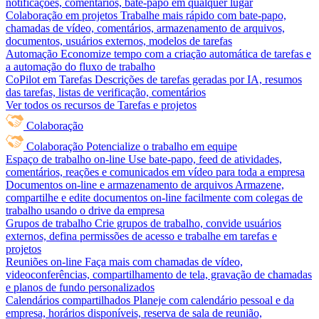
notificações, comentários, bate-papo em qualquer lugar
Colaboração em projetos
Trabalhe mais rápido com bate-papo,
chamadas de vídeo, comentários, armazenamento de arquivos,
documentos, usuários externos, modelos de tarefas
Automação
Economize tempo com a criação automática de tarefas e
a automação do fluxo de trabalho
CoPilot em Tarefas
Descrições de tarefas geradas por IA, resumos
das tarefas, listas de verificação, comentários
Ver todos os recursos de Tarefas e projetos
Colaboração
Colaboração
Potencialize o trabalho em equipe
Espaço de trabalho on-line
Use bate-papo, feed de atividades,
comentários, reações e comunicados em vídeo para toda a empresa
Documentos on-line e armazenamento de arquivos
Armazene,
compartilhe e edite documentos on-line facilmente com colegas de
trabalho usando o drive da empresa
Grupos de trabalho
Crie grupos de trabalho, convide usuários
externos, defina permissões de acesso e trabalhe em tarefas e
projetos
Reuniões on-line
Faça mais com chamadas de vídeo,
videoconferências, compartilhamento de tela, gravação de chamadas
e planos de fundo personalizados
Calendários compartilhados
Planeje com calendário pessoal e da
empresa, horários disponíveis, reserva de sala de reunião,