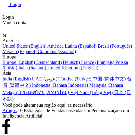
Login
Login
Minha conta
br
América
United States (English)
América Latina (Español)
Brasil (Português)
México (Español)
Colombia (Español)
Europa
Europe (English)
Deutschland (Deutsch)
France (Français)
Polska
(Polski)
Italia (Italiano)
United Kingdom (English)
Ásia
India (English)
UAE (عربي)
Türkiye (Türkçe)
中国 (简体中文)
台
灣 (繁體中文)
Indonesia (Bahasa Indonesia)
Malaysia (Bahasa
Melayu)
ประเทศไทย (ภาษาไทย)
Việt Nam (Tiếng Việt)
日本 (日
本語)
Você pode alterar sua região aqui, se necessário
Artigos
10 Estratégias de Vendas baseadas em Personalização com
Inteligência Artificial