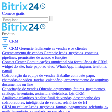
Comece grátis
Produto
CRM
CRM
Gerencie facilmente as vendas e os clientes
Gerenciamento de vendas
Gerencie leads, negócios, contatos,
pipelines, permissões de acesso e funções
Contact Center
Comunicações omnicanal via formulários de CRM,
widget do site, bate-papo ao vivo, WhatsApp, Instagram, telefonia,
e-mail
Colaboração da equipe de vendas
Trabalhe com bate-papo,
chamadas de vídeo, tarefas, calendário, armazenamento de arquivos,
documentos on-line
Capacitação de vendas
Obtenha orçamentos, faturas, pagamentos,
catálogo, inventário, assinatura eletrônica, loja CRM
Análises e relatórios
Analise funil de vendas, desempenho dos
colaboradores, inteligência de vendas, relatórios de BI
CRM no celular
Leads, negócios, faturas, pagamentos, telefonia, e-
mails, inventário, calendário ao seu alcance