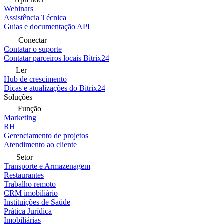
Webinars
Assistência Técnica
Guias e documentação API
Conectar
Contatar o suporte
Contatar parceiros locais Bitrix24
Ler
Hub de crescimento
Dicas e atualizações do Bitrix24
Soluções
Função
Marketing
RH
Gerenciamento de projetos
Atendimento ao cliente
Setor
Transporte e Armazenagem
Restaurantes
Trabalho remoto
CRM imobiliário
Instituições de Saúde
Prática Jurídica
Imobiliárias