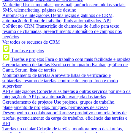
Marketing
Use campanhas por e-mail, anúncios em mídias sociais,
SMS, telemarketing, páginas de destino
Automação e integrações
Defina regras e gatilhos de CRM,
automação do fluxo de trabalho, funis automatizados, API
CoPilot no CRM
Transcrição de chamadas de áudio para texto,
resumo de chamadas, preenchimento automático de campos nos
negócios
Ver todos os recursos de CRM
Tarefas e projetos
Tarefas e projetos
Faça o trabalho com mais facilidade e rapidez
Gerenciamento de tarefas
Escolha entre quadro Kanban, gráfico de
Gantt, Scrum, lista de tarefas
Monitoramento de tarefas
Aproveite listas de verificação e
subtarefas, resumo de tarefas, controle de tempo, foco e modo
supervisor
API e integrações
Conecte suas tarefas a outros serviços por meio da
integração de API para automação avançada das tarefas
Gerenciamento de projetos
Use projetos, grupos de trabalho,
planejamento de projetos, funções, permissões de acesso
Desempenho do colaborador
Torne-se produtivo com relatórios de
tarefas, gerenciamento da carga de trabalho, eficiência das tarefas e
KPI
Tarefas no celular
Criação de tarefas, monitoramento das tarefas,