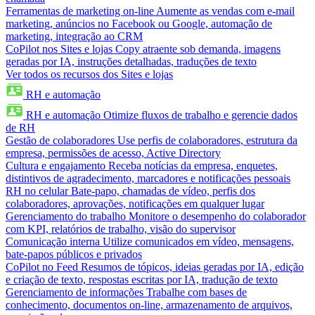
Ferramentas de marketing on-line
Aumente as vendas com e-mail
marketing, anúncios no Facebook ou Google, automação de
marketing, integração ao CRM
CoPilot nos Sites e lojas
Copy atraente sob demanda, imagens
geradas por IA, instruções detalhadas, traduções de texto
Ver todos os recursos dos Sites e lojas
RH e automação
RH e automação
Otimize fluxos de trabalho e gerencie dados
de RH
Gestão de colaboradores
Use perfis de colaboradores, estrutura da
empresa, permissões de acesso, Active Directory
Cultura e engajamento
Receba notícias da empresa, enquetes,
distintivos de agradecimento, marcadores e notificações pessoais
RH no celular
Bate-papo, chamadas de vídeo, perfis dos
colaboradores, aprovações, notificações em qualquer lugar
Gerenciamento do trabalho
Monitore o desempenho do colaborador
com KPI, relatórios de trabalho, visão do supervisor
Comunicação interna
Utilize comunicados em vídeo, mensagens,
bate-papos públicos e privados
CoPilot no Feed
Resumos de tópicos, ideias geradas por IA, edição
e criação de texto, respostas escritas por IA, tradução de texto
Gerenciamento de informações
Trabalhe com bases de
conhecimento, documentos on-line, armazenamento de arquivos,