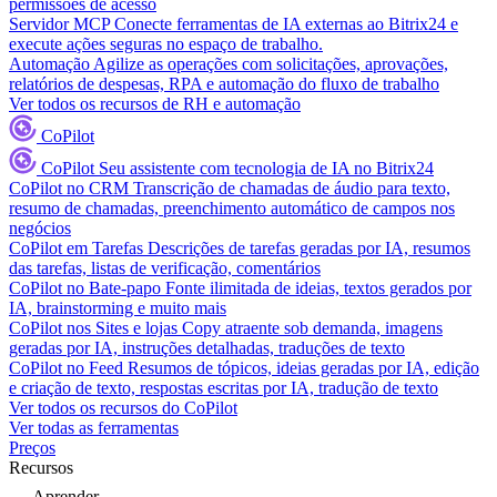
permissões de acesso
Servidor MCP
Conecte ferramentas de IA externas ao Bitrix24 e
execute ações seguras no espaço de trabalho.
Automação
Agilize as operações com solicitações, aprovações,
relatórios de despesas, RPA e automação do fluxo de trabalho
Ver todos os recursos de RH e automação
CoPilot
CoPilot
Seu assistente com tecnologia de IA no Bitrix24
CoPilot no CRM
Transcrição de chamadas de áudio para texto,
resumo de chamadas, preenchimento automático de campos nos
negócios
CoPilot em Tarefas
Descrições de tarefas geradas por IA, resumos
das tarefas, listas de verificação, comentários
CoPilot no Bate-papo
Fonte ilimitada de ideias, textos gerados por
IA, brainstorming e muito mais
CoPilot nos Sites e lojas
Copy atraente sob demanda, imagens
geradas por IA, instruções detalhadas, traduções de texto
CoPilot no Feed
Resumos de tópicos, ideias geradas por IA, edição
e criação de texto, respostas escritas por IA, tradução de texto
Ver todos os recursos do CoPilot
Ver todas as ferramentas
Preços
Recursos
Aprender