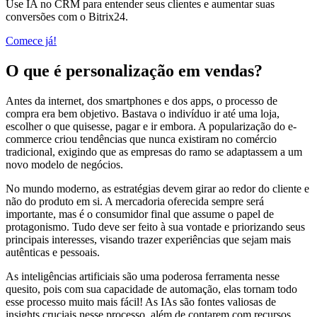
Use IA no CRM para entender seus clientes e aumentar suas
conversões com o Bitrix24.
Comece já!
O que é personalização em vendas?
Antes da internet, dos smartphones e dos apps, o processo de
compra era bem objetivo. Bastava o indivíduo ir até uma loja,
escolher o que quisesse, pagar e ir embora. A popularização do e-
commerce criou tendências que nunca existiram no comércio
tradicional, exigindo que as empresas do ramo se adaptassem a um
novo modelo de negócios.
No mundo moderno, as estratégias devem girar ao redor do cliente e
não do produto em si. A mercadoria oferecida sempre será
importante, mas é o consumidor final que assume o papel de
protagonismo. Tudo deve ser feito à sua vontade e priorizando seus
principais interesses, visando trazer experiências que sejam mais
autênticas e pessoais.
As inteligências artificiais são uma poderosa ferramenta nesse
quesito, pois com sua capacidade de automação, elas tornam todo
esse processo muito mais fácil! As IAs são fontes valiosas de
insights cruciais nesse processo, além de contarem com recursos