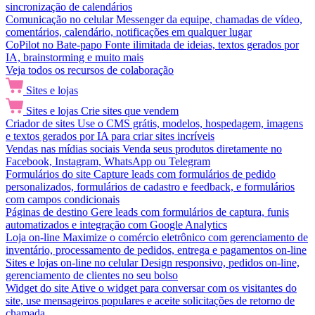
sincronização de calendários
Comunicação no celular
Messenger da equipe, chamadas de vídeo,
comentários, calendário, notificações em qualquer lugar
CoPilot no Bate-papo
Fonte ilimitada de ideias, textos gerados por
IA, brainstorming e muito mais
Veja todos os recursos de colaboração
Sites e lojas
Sites e lojas
Crie sites que vendem
Criador de sites
Use o CMS grátis, modelos, hospedagem, imagens
e textos gerados por IA para criar sites incríveis
Vendas nas mídias sociais
Venda seus produtos diretamente no
Facebook, Instagram, WhatsApp ou Telegram
Formulários do site
Capture leads com formulários de pedido
personalizados, formulários de cadastro e feedback, e formulários
com campos condicionais
Páginas de destino
Gere leads com formulários de captura, funis
automatizados e integração com Google Analytics
Loja on-line
Maximize o comércio eletrônico com gerenciamento de
inventário, processamento de pedidos, entrega e pagamentos on-line
Sites e lojas on-line no celular
Design responsivo, pedidos on-line,
gerenciamento de clientes no seu bolso
Widget do site
Ative o widget para conversar com os visitantes do
site, use mensageiros populares e aceite solicitações de retorno de
chamada