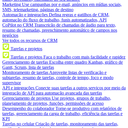
Marketing
Use campanhas por e-mail, anúncios em mídias sociais,
SMS, telemarketing, páginas de destino
Automação e integrações
Defina regras e gatilhos de CRM,
automação do fluxo de trabalho, funis automatizados, API
CoPilot no CRM
Transcrição de chamadas de áudio para texto,
resumo de chamadas, preenchimento automático de campos nos
negócios
Ver todos os recursos de CRM
Tarefas e projetos
Tarefas e projetos
Faça o trabalho com mais facilidade e rapidez
Gerenciamento de tarefas
Escolha entre quadro Kanban, gráfico de
Gantt, Scrum, lista de tarefas
Monitoramento de tarefas
Aproveite listas de verificação e
subtarefas, resumo de tarefas, controle de tempo, foco e modo
supervisor
API e integrações
Conecte suas tarefas a outros serviços por meio da
integração de API para automação avançada das tarefas
Gerenciamento de projetos
Use projetos, grupos de trabalho,
planejamento de projetos, funções, permissões de acesso
Desempenho do colaborador
Torne-se produtivo com relatórios de
tarefas, gerenciamento da carga de trabalho, eficiência das tarefas e
KPI
Tarefas no celular
Criação de tarefas, monitoramento das tarefas,