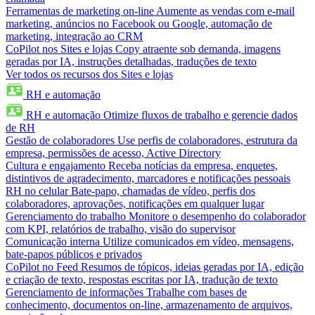
Ferramentas de marketing on-line
Aumente as vendas com e-mail
marketing, anúncios no Facebook ou Google, automação de
marketing, integração ao CRM
CoPilot nos Sites e lojas
Copy atraente sob demanda, imagens
geradas por IA, instruções detalhadas, traduções de texto
Ver todos os recursos dos Sites e lojas
RH e automação
RH e automação
Otimize fluxos de trabalho e gerencie dados
de RH
Gestão de colaboradores
Use perfis de colaboradores, estrutura da
empresa, permissões de acesso, Active Directory
Cultura e engajamento
Receba notícias da empresa, enquetes,
distintivos de agradecimento, marcadores e notificações pessoais
RH no celular
Bate-papo, chamadas de vídeo, perfis dos
colaboradores, aprovações, notificações em qualquer lugar
Gerenciamento do trabalho
Monitore o desempenho do colaborador
com KPI, relatórios de trabalho, visão do supervisor
Comunicação interna
Utilize comunicados em vídeo, mensagens,
bate-papos públicos e privados
CoPilot no Feed
Resumos de tópicos, ideias geradas por IA, edição
e criação de texto, respostas escritas por IA, tradução de texto
Gerenciamento de informações
Trabalhe com bases de
conhecimento, documentos on-line, armazenamento de arquivos,