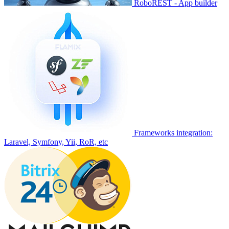
RoboREST - App builder
Frameworks integration:
Laravel, Symfony, Yii, RoR, etc