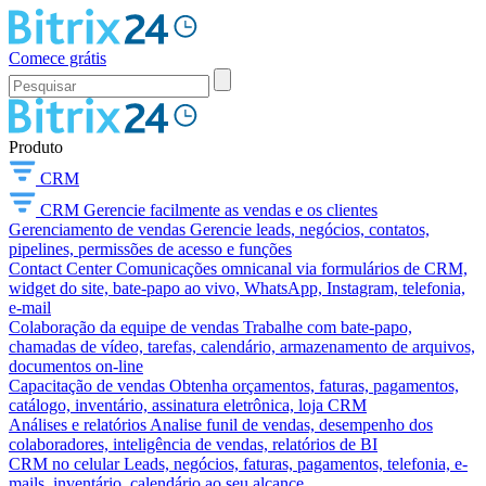
Comece grátis
Produto
CRM
CRM
Gerencie facilmente as vendas e os clientes
Gerenciamento de vendas
Gerencie leads, negócios, contatos,
pipelines, permissões de acesso e funções
Contact Center
Comunicações omnicanal via formulários de CRM,
widget do site, bate-papo ao vivo, WhatsApp, Instagram, telefonia,
e-mail
Colaboração da equipe de vendas
Trabalhe com bate-papo,
chamadas de vídeo, tarefas, calendário, armazenamento de arquivos,
documentos on-line
Capacitação de vendas
Obtenha orçamentos, faturas, pagamentos,
catálogo, inventário, assinatura eletrônica, loja CRM
Análises e relatórios
Analise funil de vendas, desempenho dos
colaboradores, inteligência de vendas, relatórios de BI
CRM no celular
Leads, negócios, faturas, pagamentos, telefonia, e-
mails, inventário, calendário ao seu alcance