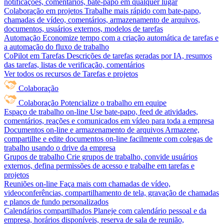
notificações, comentários, bate-papo em qualquer lugar
Colaboração em projetos
Trabalhe mais rápido com bate-papo,
chamadas de vídeo, comentários, armazenamento de arquivos,
documentos, usuários externos, modelos de tarefas
Automação
Economize tempo com a criação automática de tarefas e
a automação do fluxo de trabalho
CoPilot em Tarefas
Descrições de tarefas geradas por IA, resumos
das tarefas, listas de verificação, comentários
Ver todos os recursos de Tarefas e projetos
Colaboração
Colaboração
Potencialize o trabalho em equipe
Espaço de trabalho on-line
Use bate-papo, feed de atividades,
comentários, reações e comunicados em vídeo para toda a empresa
Documentos on-line e armazenamento de arquivos
Armazene,
compartilhe e edite documentos on-line facilmente com colegas de
trabalho usando o drive da empresa
Grupos de trabalho
Crie grupos de trabalho, convide usuários
externos, defina permissões de acesso e trabalhe em tarefas e
projetos
Reuniões on-line
Faça mais com chamadas de vídeo,
videoconferências, compartilhamento de tela, gravação de chamadas
e planos de fundo personalizados
Calendários compartilhados
Planeje com calendário pessoal e da
empresa, horários disponíveis, reserva de sala de reunião,