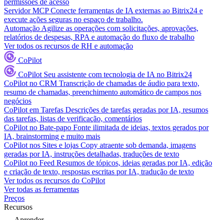
permissões de acesso
Servidor MCP
Conecte ferramentas de IA externas ao Bitrix24 e
execute ações seguras no espaço de trabalho.
Automação
Agilize as operações com solicitações, aprovações,
relatórios de despesas, RPA e automação do fluxo de trabalho
Ver todos os recursos de RH e automação
CoPilot
CoPilot
Seu assistente com tecnologia de IA no Bitrix24
CoPilot no CRM
Transcrição de chamadas de áudio para texto,
resumo de chamadas, preenchimento automático de campos nos
negócios
CoPilot em Tarefas
Descrições de tarefas geradas por IA, resumos
das tarefas, listas de verificação, comentários
CoPilot no Bate-papo
Fonte ilimitada de ideias, textos gerados por
IA, brainstorming e muito mais
CoPilot nos Sites e lojas
Copy atraente sob demanda, imagens
geradas por IA, instruções detalhadas, traduções de texto
CoPilot no Feed
Resumos de tópicos, ideias geradas por IA, edição
e criação de texto, respostas escritas por IA, tradução de texto
Ver todos os recursos do CoPilot
Ver todas as ferramentas
Preços
Recursos
Aprender