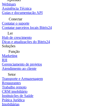
Webinars
Assistência Técnica
Guias e documentação API
Conectar
Contatar o suporte
Contatar parceiros locais Bitrix24
Ler
Hub de crescimento
Dicas e atualizações do Bitrix24
Soluções
Função
Marketing
RH
Gerenciamento de projetos
Atendimento ao cliente
Setor
Transporte e Armazenagem
Restaurantes
Trabalho remoto
CRM imobiliário
Instituições de Saúde
Prática Jurídica
Imobiliárias