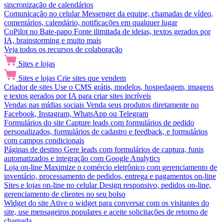
sincronização de calendários
Comunicação no celular
Messenger da equipe, chamadas de vídeo,
comentários, calendário, notificações em qualquer lugar
CoPilot no Bate-papo
Fonte ilimitada de ideias, textos gerados por
IA, brainstorming e muito mais
Veja todos os recursos de colaboração
Sites e lojas
Sites e lojas
Crie sites que vendem
Criador de sites
Use o CMS grátis, modelos, hospedagem, imagens
e textos gerados por IA para criar sites incríveis
Vendas nas mídias sociais
Venda seus produtos diretamente no
Facebook, Instagram, WhatsApp ou Telegram
Formulários do site
Capture leads com formulários de pedido
personalizados, formulários de cadastro e feedback, e formulários
com campos condicionais
Páginas de destino
Gere leads com formulários de captura, funis
automatizados e integração com Google Analytics
Loja on-line
Maximize o comércio eletrônico com gerenciamento de
inventário, processamento de pedidos, entrega e pagamentos on-line
Sites e lojas on-line no celular
Design responsivo, pedidos on-line,
gerenciamento de clientes no seu bolso
Widget do site
Ative o widget para conversar com os visitantes do
site, use mensageiros populares e aceite solicitações de retorno de
chamada