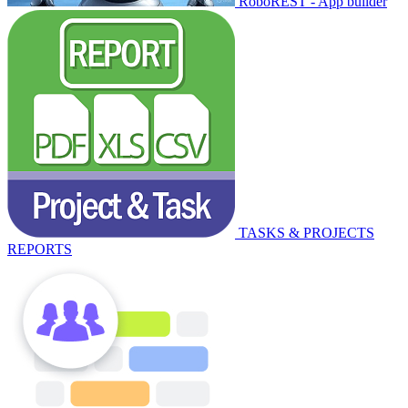
RoboREST - App builder
TASKS & PROJECTS
REPORTS