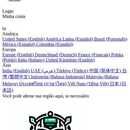
Login
Minha conta
br
América
United States (English)
América Latina (Español)
Brasil (Português)
México (Español)
Colombia (Español)
Europa
Europe (English)
Deutschland (Deutsch)
France (Français)
Polska
(Polski)
Italia (Italiano)
United Kingdom (English)
Ásia
India (English)
UAE (عربي)
Türkiye (Türkçe)
中国 (简体中文)
台
灣 (繁體中文)
Indonesia (Bahasa Indonesia)
Malaysia (Bahasa
Melayu)
ประเทศไทย (ภาษาไทย)
Việt Nam (Tiếng Việt)
日本 (日
本語)
Você pode alterar sua região aqui, se necessário