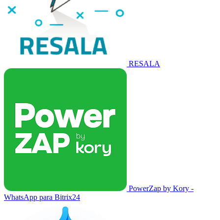
RESALA
PowerZap by Kory -
WhatsApp para Bitrix24