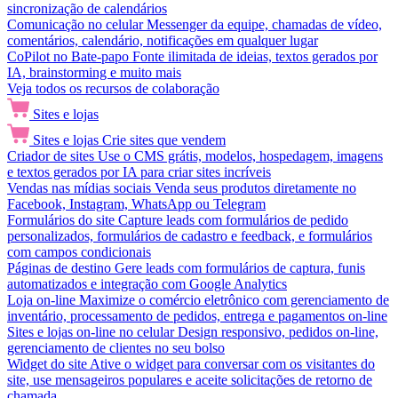
sincronização de calendários
Comunicação no celular
Messenger da equipe, chamadas de vídeo,
comentários, calendário, notificações em qualquer lugar
CoPilot no Bate-papo
Fonte ilimitada de ideias, textos gerados por
IA, brainstorming e muito mais
Veja todos os recursos de colaboração
Sites e lojas
Sites e lojas
Crie sites que vendem
Criador de sites
Use o CMS grátis, modelos, hospedagem, imagens
e textos gerados por IA para criar sites incríveis
Vendas nas mídias sociais
Venda seus produtos diretamente no
Facebook, Instagram, WhatsApp ou Telegram
Formulários do site
Capture leads com formulários de pedido
personalizados, formulários de cadastro e feedback, e formulários
com campos condicionais
Páginas de destino
Gere leads com formulários de captura, funis
automatizados e integração com Google Analytics
Loja on-line
Maximize o comércio eletrônico com gerenciamento de
inventário, processamento de pedidos, entrega e pagamentos on-line
Sites e lojas on-line no celular
Design responsivo, pedidos on-line,
gerenciamento de clientes no seu bolso
Widget do site
Ative o widget para conversar com os visitantes do
site, use mensageiros populares e aceite solicitações de retorno de
chamada