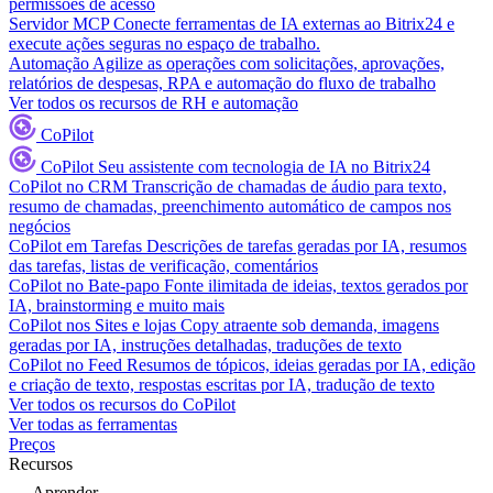
permissões de acesso
Servidor MCP
Conecte ferramentas de IA externas ao Bitrix24 e
execute ações seguras no espaço de trabalho.
Automação
Agilize as operações com solicitações, aprovações,
relatórios de despesas, RPA e automação do fluxo de trabalho
Ver todos os recursos de RH e automação
CoPilot
CoPilot
Seu assistente com tecnologia de IA no Bitrix24
CoPilot no CRM
Transcrição de chamadas de áudio para texto,
resumo de chamadas, preenchimento automático de campos nos
negócios
CoPilot em Tarefas
Descrições de tarefas geradas por IA, resumos
das tarefas, listas de verificação, comentários
CoPilot no Bate-papo
Fonte ilimitada de ideias, textos gerados por
IA, brainstorming e muito mais
CoPilot nos Sites e lojas
Copy atraente sob demanda, imagens
geradas por IA, instruções detalhadas, traduções de texto
CoPilot no Feed
Resumos de tópicos, ideias geradas por IA, edição
e criação de texto, respostas escritas por IA, tradução de texto
Ver todos os recursos do CoPilot
Ver todas as ferramentas
Preços
Recursos
Aprender