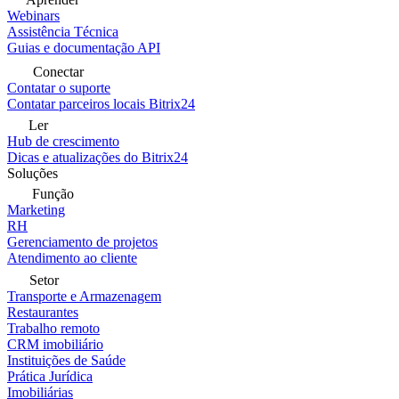
Webinars
Assistência Técnica
Guias e documentação API
Conectar
Contatar o suporte
Contatar parceiros locais Bitrix24
Ler
Hub de crescimento
Dicas e atualizações do Bitrix24
Soluções
Função
Marketing
RH
Gerenciamento de projetos
Atendimento ao cliente
Setor
Transporte e Armazenagem
Restaurantes
Trabalho remoto
CRM imobiliário
Instituições de Saúde
Prática Jurídica
Imobiliárias