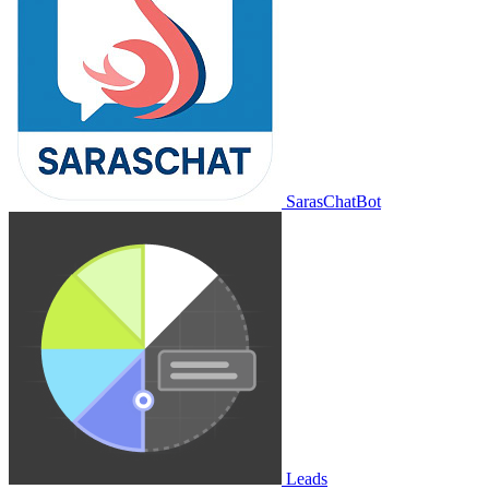
SarasChatBot
Leads