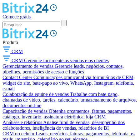
Comece grátis
Produto
CRM
CRM
Gerencie facilmente as vendas e os clientes
Gerenciamento de vendas
Gerencie leads, negócios, contatos,
pipelines, permissões de acesso e funções
Contact Center
Comunicações omnicanal via formulários de CRM,
widget do site, bate-papo ao vivo, WhatsApp, Instagram, telefonia,
e-mail
Colaboração da equipe de vendas
Trabalhe com bate-papo,
chamadas de vídeo, tarefas, calendário, armazenamento de arquivos,
documentos on-line
Capacitação de vendas
Obtenha orçamentos, faturas, pagamentos,
catálogo, inventário, assinatura eletrônica, loja CRM
Análises e relatórios
Analise funil de vendas, desempenho dos
colaboradores, inteligência de vendas, relatórios de BI
CRM no celular
Leads, negócios, faturas, pagamentos, telefonia, e-
mails, inventário, calendário ao seu alcance