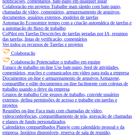
notificações, comentários, bate-papo em qualquer lugar
Colaboração em projetos
Trabalhe mais rápido com bate-papo,
chamadas de vídeo, comentários, armazenamento de arquivos,
documentos, usuários externos, modelos de tarefas
Automação
Economize tempo com a criação automática de tarefas e
a automação do fluxo de trabalho
CoPilot em Tarefas
Descrições de tarefas geradas por IA, resumos
das tarefas, listas de verificação, comentários
Ver todos os recursos de Tarefas e projetos
Colaboração
Colaboração
Potencialize o trabalho em equipe
Espaço de trabalho on-line
Use bate-papo, feed de atividades,
comentários, reações e comunicados em vídeo para toda a empresa
Documentos on-line e armazenamento de arquivos
Armazene,
compartilhe e edite documentos on-line facilmente com colegas de
trabalho usando o drive da empresa
Grupos de trabalho
Crie grupos de trabalho, convide usuários
externos, defina permissões de acesso e trabalhe em tarefas e
projetos
Reuniões on-line
Faça mais com chamadas de vídeo,
videoconferências, compartilhamento de tela, gravação de chamadas
e planos de fundo personalizados
Calendários compartilhados
Planeje com calendário pessoal e da
empresa, horários disponíveis, reserva de sala de reunião,