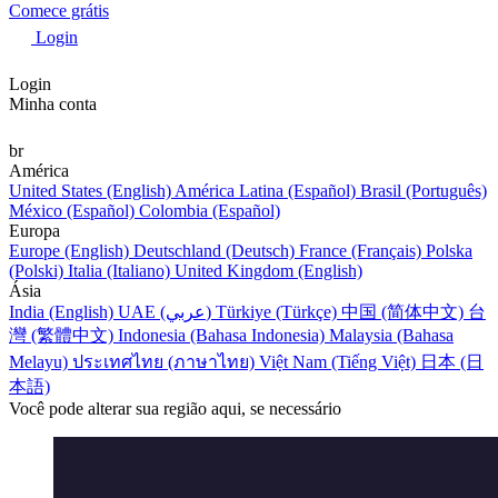
Comece grátis
Login
Login
Minha conta
br
América
United States (English)
América Latina (Español)
Brasil (Português)
México (Español)
Colombia (Español)
Europa
Europe (English)
Deutschland (Deutsch)
France (Français)
Polska
(Polski)
Italia (Italiano)
United Kingdom (English)
Ásia
India (English)
UAE (عربي)
Türkiye (Türkçe)
中国 (简体中文)
台
灣 (繁體中文)
Indonesia (Bahasa Indonesia)
Malaysia (Bahasa
Melayu)
ประเทศไทย (ภาษาไทย)
Việt Nam (Tiếng Việt)
日本 (日
本語)
Você pode alterar sua região aqui, se necessário