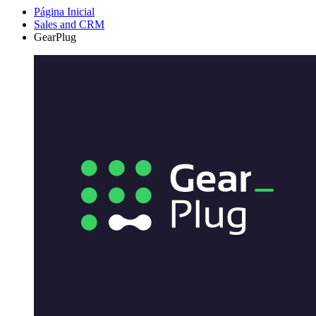
Página Inicial
Sales and CRM
GearPlug