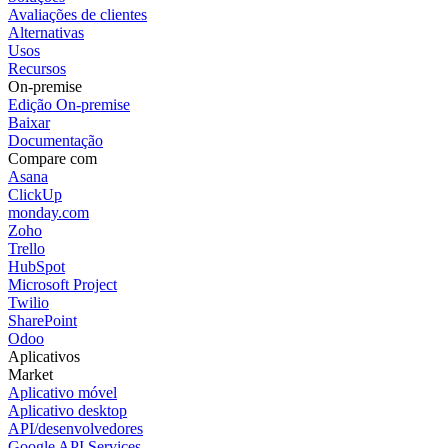
Avaliações de clientes
Alternativas
Usos
Recursos
On-premise
Edição On-premise
Baixar
Documentação
Compare com
Asana
ClickUp
monday.com
Zoho
Trello
HubSpot
Microsoft Project
Twilio
SharePoint
Odoo
Aplicativos
Market
Aplicativo móvel
Aplicativo desktop
API/desenvolvedores
Google API Services