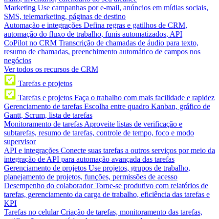
Marketing
Use campanhas por e-mail, anúncios em mídias sociais,
SMS, telemarketing, páginas de destino
Automação e integrações
Defina regras e gatilhos de CRM,
automação do fluxo de trabalho, funis automatizados, API
CoPilot no CRM
Transcrição de chamadas de áudio para texto,
resumo de chamadas, preenchimento automático de campos nos
negócios
Ver todos os recursos de CRM
Tarefas e projetos
Tarefas e projetos
Faça o trabalho com mais facilidade e rapidez
Gerenciamento de tarefas
Escolha entre quadro Kanban, gráfico de
Gantt, Scrum, lista de tarefas
Monitoramento de tarefas
Aproveite listas de verificação e
subtarefas, resumo de tarefas, controle de tempo, foco e modo
supervisor
API e integrações
Conecte suas tarefas a outros serviços por meio da
integração de API para automação avançada das tarefas
Gerenciamento de projetos
Use projetos, grupos de trabalho,
planejamento de projetos, funções, permissões de acesso
Desempenho do colaborador
Torne-se produtivo com relatórios de
tarefas, gerenciamento da carga de trabalho, eficiência das tarefas e
KPI
Tarefas no celular
Criação de tarefas, monitoramento das tarefas,