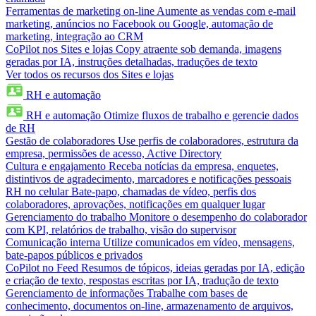
Ferramentas de marketing on-line
Aumente as vendas com e-mail
marketing, anúncios no Facebook ou Google, automação de
marketing, integração ao CRM
CoPilot nos Sites e lojas
Copy atraente sob demanda, imagens
geradas por IA, instruções detalhadas, traduções de texto
Ver todos os recursos dos Sites e lojas
RH e automação
RH e automação
Otimize fluxos de trabalho e gerencie dados
de RH
Gestão de colaboradores
Use perfis de colaboradores, estrutura da
empresa, permissões de acesso, Active Directory
Cultura e engajamento
Receba notícias da empresa, enquetes,
distintivos de agradecimento, marcadores e notificações pessoais
RH no celular
Bate-papo, chamadas de vídeo, perfis dos
colaboradores, aprovações, notificações em qualquer lugar
Gerenciamento do trabalho
Monitore o desempenho do colaborador
com KPI, relatórios de trabalho, visão do supervisor
Comunicação interna
Utilize comunicados em vídeo, mensagens,
bate-papos públicos e privados
CoPilot no Feed
Resumos de tópicos, ideias geradas por IA, edição
e criação de texto, respostas escritas por IA, tradução de texto
Gerenciamento de informações
Trabalhe com bases de
conhecimento, documentos on-line, armazenamento de arquivos,