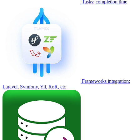
Tasks: completion time
Frameworks integration:
Laravel, Symfony, Yii, RoR, etc