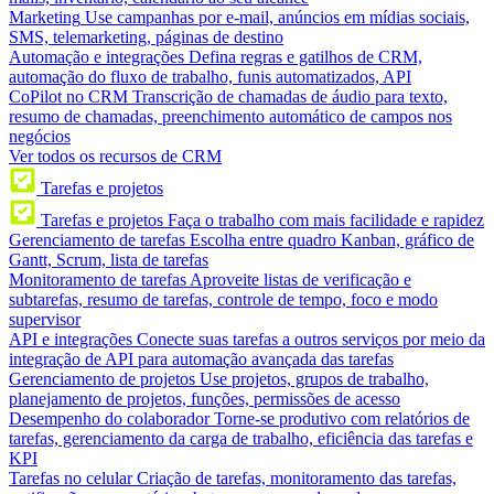
Marketing
Use campanhas por e-mail, anúncios em mídias sociais,
SMS, telemarketing, páginas de destino
Automação e integrações
Defina regras e gatilhos de CRM,
automação do fluxo de trabalho, funis automatizados, API
CoPilot no CRM
Transcrição de chamadas de áudio para texto,
resumo de chamadas, preenchimento automático de campos nos
negócios
Ver todos os recursos de CRM
Tarefas e projetos
Tarefas e projetos
Faça o trabalho com mais facilidade e rapidez
Gerenciamento de tarefas
Escolha entre quadro Kanban, gráfico de
Gantt, Scrum, lista de tarefas
Monitoramento de tarefas
Aproveite listas de verificação e
subtarefas, resumo de tarefas, controle de tempo, foco e modo
supervisor
API e integrações
Conecte suas tarefas a outros serviços por meio da
integração de API para automação avançada das tarefas
Gerenciamento de projetos
Use projetos, grupos de trabalho,
planejamento de projetos, funções, permissões de acesso
Desempenho do colaborador
Torne-se produtivo com relatórios de
tarefas, gerenciamento da carga de trabalho, eficiência das tarefas e
KPI
Tarefas no celular
Criação de tarefas, monitoramento das tarefas,