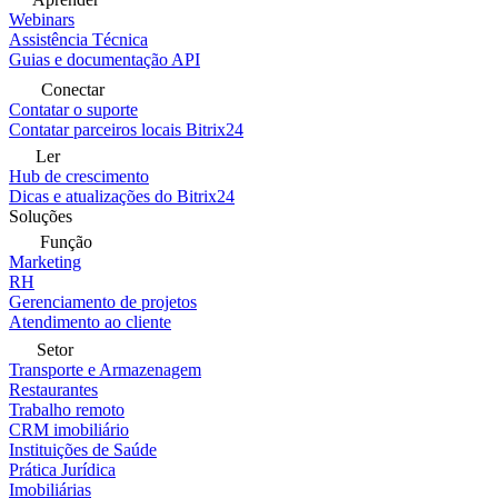
Webinars
Assistência Técnica
Guias e documentação API
Conectar
Contatar o suporte
Contatar parceiros locais Bitrix24
Ler
Hub de crescimento
Dicas e atualizações do Bitrix24
Soluções
Função
Marketing
RH
Gerenciamento de projetos
Atendimento ao cliente
Setor
Transporte e Armazenagem
Restaurantes
Trabalho remoto
CRM imobiliário
Instituições de Saúde
Prática Jurídica
Imobiliárias