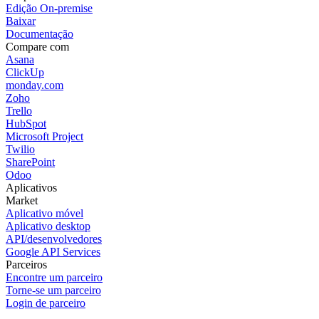
Edição On-premise
Baixar
Documentação
Compare com
Asana
ClickUp
monday.com
Zoho
Trello
HubSpot
Microsoft Project
Twilio
SharePoint
Odoo
Aplicativos
Market
Aplicativo móvel
Aplicativo desktop
API/desenvolvedores
Google API Services
Parceiros
Encontre um parceiro
Torne-se um parceiro
Login de parceiro