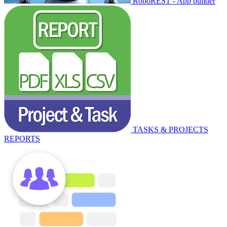
RoboREST - App builder
TASKS & PROJECTS
REPORTS