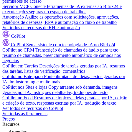
permissões de acesso
Servidor MCP
Conecte ferramentas de IA externas ao Bitrix24 e
execute ações seguras no espaço de trabalho.
Automação
Agilize as operações com solicitações, aprovações,
relatórios de despesas, RPA e automação do fluxo de trabalho
Ver todos os recursos de RH e automação
CoPilot
CoPilot
Seu assistente com tecnologia de IA no Bitrix24
CoPilot no CRM
Transcrição de chamadas de áudio para texto,
resumo de chamadas, preenchimento automático de campos nos
negócios
CoPilot em Tarefas
Descrições de tarefas geradas por IA, resumos
das tarefas, listas de verificação, comentários
CoPilot no Bate-papo
Fonte ilimitada de ideias, textos gerados por
IA, brainstorming e muito mais
CoPilot nos Sites e lojas
Copy atraente sob demanda, imagens
geradas por IA, instruções detalhadas, traduções de texto
CoPilot no Feed
Resumos de tópicos, ideias geradas por IA, edição
e criação de texto, respostas escritas por IA, tradução de texto
Ver todos os recursos do CoPilot
Ver todas as ferramentas
Preços
Recursos
Aprender