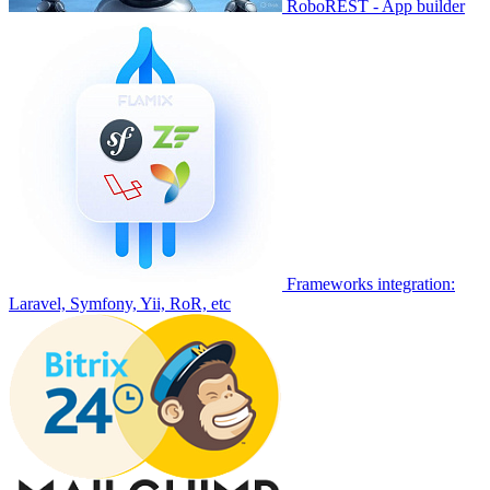
RoboREST - App builder
Frameworks integration:
Laravel, Symfony, Yii, RoR, etc