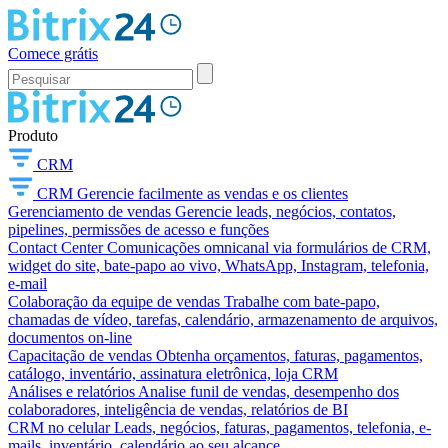
Comece grátis
Produto
CRM
CRM
Gerencie facilmente as vendas e os clientes
Gerenciamento de vendas
Gerencie leads, negócios, contatos,
pipelines, permissões de acesso e funções
Contact Center
Comunicações omnicanal via formulários de CRM,
widget do site, bate-papo ao vivo, WhatsApp, Instagram, telefonia,
e-mail
Colaboração da equipe de vendas
Trabalhe com bate-papo,
chamadas de vídeo, tarefas, calendário, armazenamento de arquivos,
documentos on-line
Capacitação de vendas
Obtenha orçamentos, faturas, pagamentos,
catálogo, inventário, assinatura eletrônica, loja CRM
Análises e relatórios
Analise funil de vendas, desempenho dos
colaboradores, inteligência de vendas, relatórios de BI
CRM no celular
Leads, negócios, faturas, pagamentos, telefonia, e-
mails, inventário, calendário ao seu alcance