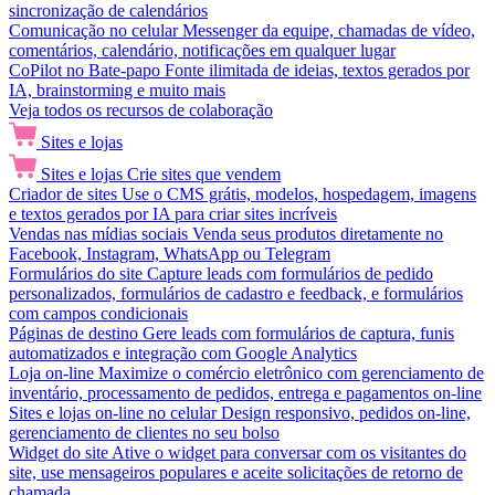
sincronização de calendários
Comunicação no celular
Messenger da equipe, chamadas de vídeo,
comentários, calendário, notificações em qualquer lugar
CoPilot no Bate-papo
Fonte ilimitada de ideias, textos gerados por
IA, brainstorming e muito mais
Veja todos os recursos de colaboração
Sites e lojas
Sites e lojas
Crie sites que vendem
Criador de sites
Use o CMS grátis, modelos, hospedagem, imagens
e textos gerados por IA para criar sites incríveis
Vendas nas mídias sociais
Venda seus produtos diretamente no
Facebook, Instagram, WhatsApp ou Telegram
Formulários do site
Capture leads com formulários de pedido
personalizados, formulários de cadastro e feedback, e formulários
com campos condicionais
Páginas de destino
Gere leads com formulários de captura, funis
automatizados e integração com Google Analytics
Loja on-line
Maximize o comércio eletrônico com gerenciamento de
inventário, processamento de pedidos, entrega e pagamentos on-line
Sites e lojas on-line no celular
Design responsivo, pedidos on-line,
gerenciamento de clientes no seu bolso
Widget do site
Ative o widget para conversar com os visitantes do
site, use mensageiros populares e aceite solicitações de retorno de
chamada