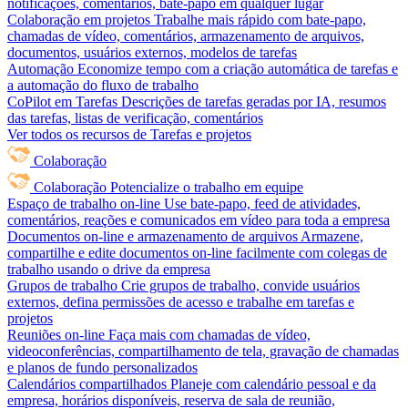
notificações, comentários, bate-papo em qualquer lugar
Colaboração em projetos
Trabalhe mais rápido com bate-papo,
chamadas de vídeo, comentários, armazenamento de arquivos,
documentos, usuários externos, modelos de tarefas
Automação
Economize tempo com a criação automática de tarefas e
a automação do fluxo de trabalho
CoPilot em Tarefas
Descrições de tarefas geradas por IA, resumos
das tarefas, listas de verificação, comentários
Ver todos os recursos de Tarefas e projetos
Colaboração
Colaboração
Potencialize o trabalho em equipe
Espaço de trabalho on-line
Use bate-papo, feed de atividades,
comentários, reações e comunicados em vídeo para toda a empresa
Documentos on-line e armazenamento de arquivos
Armazene,
compartilhe e edite documentos on-line facilmente com colegas de
trabalho usando o drive da empresa
Grupos de trabalho
Crie grupos de trabalho, convide usuários
externos, defina permissões de acesso e trabalhe em tarefas e
projetos
Reuniões on-line
Faça mais com chamadas de vídeo,
videoconferências, compartilhamento de tela, gravação de chamadas
e planos de fundo personalizados
Calendários compartilhados
Planeje com calendário pessoal e da
empresa, horários disponíveis, reserva de sala de reunião,