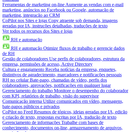
Ferramentas de marketing on-line
Aumente as vendas com e-mail
marketing, anúncios no Facebook ou Google, automação de
marketing, integração ao CRM
CoPilot nos Sites e lojas
Copy atraente sob demanda, imagens
geradas por IA, instruções detalhadas, traduções de texto
Ver todos os recursos dos Sites e lojas
RH e automação
RH e automação
Otimize fluxos de trabalho e gerencie dados
de RH
Gestão de colaboradores
Use perfis de colaboradores, estrutura da
empresa, permissões de acesso, Active Directory
Cultura e engajamento
Receba notícias da empresa, enquetes,
distintivos de agradecimento, marcadores e notificações pessoais
RH no celular
Bate-papo, chamadas de vídeo, perfis dos
colaboradores, aprovações, notificações em qualquer lugar
Gerenciamento do trabalho
Monitore o desempenho do colaborador
com KPI, relatórios de trabalho, visão do supervisor
Comunicação interna
Utilize comunicados em vídeo, mensagens,
bate-papos públicos e privados
CoPilot no Feed
Resumos de tópicos, ideias geradas por IA, edição
e criação de texto, respostas escritas por IA, tradução de texto
Gerenciamento de informações
Trabalhe com bases de
conhecimento, documentos on-line, armazenamento de arquivos,