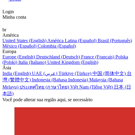
Login
Minha conta
br
América
United States (English)
América Latina (Español)
Brasil (Português)
México (Español)
Colombia (Español)
Europa
Europe (English)
Deutschland (Deutsch)
France (Français)
Polska
(Polski)
Italia (Italiano)
United Kingdom (English)
Ásia
India (English)
UAE (عربي)
Türkiye (Türkçe)
中国 (简体中文)
台
灣 (繁體中文)
Indonesia (Bahasa Indonesia)
Malaysia (Bahasa
Melayu)
ประเทศไทย (ภาษาไทย)
Việt Nam (Tiếng Việt)
日本 (日
本語)
Você pode alterar sua região aqui, se necessário