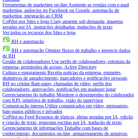
Ferramentas de marketing on-line
Aumente as vendas com e-mail
marketing, anúncios no Facebook ou Google, automação de
marketing, integração ao CRM
CoPilot nos Sites e lojas
Copy atraente sob demanda, imagens
geradas por IA, instruções detalhadas, traduções de texto
Ver todos os recursos dos Sites e lojas
RH e automação
RH e automação
Otimize fluxos de trabalho e gerencie dados
de RH
Gestão de colaboradores
Use perfis de colaboradores, estrutura da
empresa, permissões de acesso, Active Directory
Cultura e engajamento
Receba notícias da empresa, enquetes,
distintivos de agradecimento, marcadores e notificações pessoais
RH no celular
Bate-papo, chamadas de vídeo, perfis dos
colaboradores, aprovações, notificações em qualquer lugar
Gerenciamento do trabalho
Monitore o desempenho do colaborador
com KPI, relatórios de trabalho, visão do supervisor
Comunicação interna
Utilize comunicados em vídeo, mensagens,
bate-papos públicos e privados
CoPilot no Feed
Resumos de tópicos, ideias geradas por IA, edição
e criação de texto, respostas escritas por IA, tradução de texto
Gerenciamento de informações
Trabalhe com bases de
conhecimento, documentos on-line, armazenamento de arquivos,