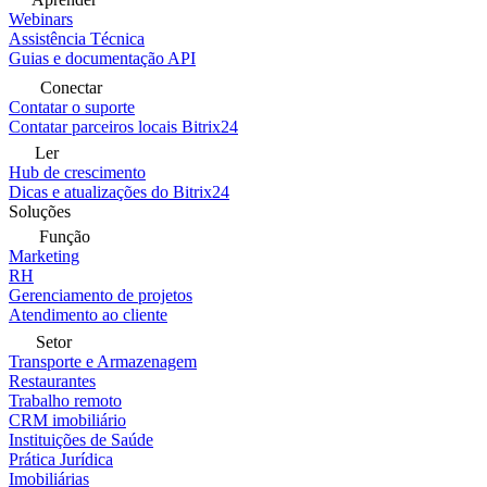
Webinars
Assistência Técnica
Guias e documentação API
Conectar
Contatar o suporte
Contatar parceiros locais Bitrix24
Ler
Hub de crescimento
Dicas e atualizações do Bitrix24
Soluções
Função
Marketing
RH
Gerenciamento de projetos
Atendimento ao cliente
Setor
Transporte e Armazenagem
Restaurantes
Trabalho remoto
CRM imobiliário
Instituições de Saúde
Prática Jurídica
Imobiliárias