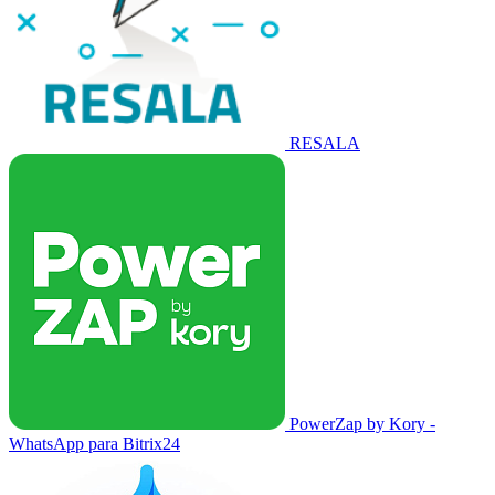
RESALA
PowerZap by Kory -
WhatsApp para Bitrix24