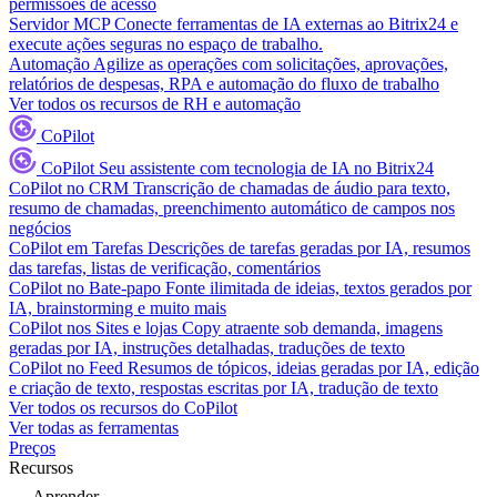
permissões de acesso
Servidor MCP
Conecte ferramentas de IA externas ao Bitrix24 e
execute ações seguras no espaço de trabalho.
Automação
Agilize as operações com solicitações, aprovações,
relatórios de despesas, RPA e automação do fluxo de trabalho
Ver todos os recursos de RH e automação
CoPilot
CoPilot
Seu assistente com tecnologia de IA no Bitrix24
CoPilot no CRM
Transcrição de chamadas de áudio para texto,
resumo de chamadas, preenchimento automático de campos nos
negócios
CoPilot em Tarefas
Descrições de tarefas geradas por IA, resumos
das tarefas, listas de verificação, comentários
CoPilot no Bate-papo
Fonte ilimitada de ideias, textos gerados por
IA, brainstorming e muito mais
CoPilot nos Sites e lojas
Copy atraente sob demanda, imagens
geradas por IA, instruções detalhadas, traduções de texto
CoPilot no Feed
Resumos de tópicos, ideias geradas por IA, edição
e criação de texto, respostas escritas por IA, tradução de texto
Ver todos os recursos do CoPilot
Ver todas as ferramentas
Preços
Recursos
Aprender