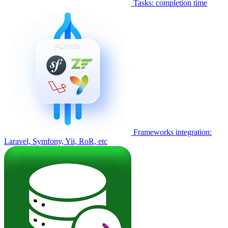
Tasks: completion time
Frameworks integration:
Laravel, Symfony, Yii, RoR, etc