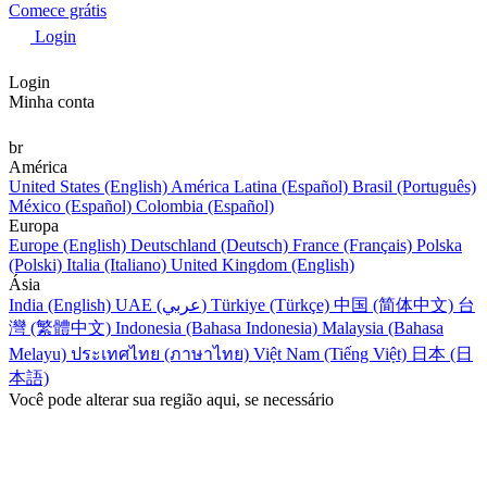
Comece grátis
Login
Login
Minha conta
br
América
United States (English)
América Latina (Español)
Brasil (Português)
México (Español)
Colombia (Español)
Europa
Europe (English)
Deutschland (Deutsch)
France (Français)
Polska
(Polski)
Italia (Italiano)
United Kingdom (English)
Ásia
India (English)
UAE (عربي)
Türkiye (Türkçe)
中国 (简体中文)
台
灣 (繁體中文)
Indonesia (Bahasa Indonesia)
Malaysia (Bahasa
Melayu)
ประเทศไทย (ภาษาไทย)
Việt Nam (Tiếng Việt)
日本 (日
本語)
Você pode alterar sua região aqui, se necessário