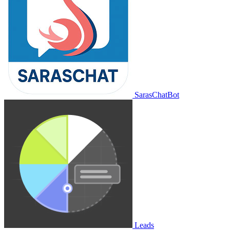
SarasChatBot
Leads