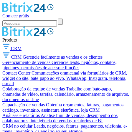
Comece grátis
Produto
CRM
CRM
Gerencie facilmente as vendas e os clientes
Gerenciamento de vendas
Gerencie leads, negócios, contatos,
pipelines, permissões de acesso e funções
Contact Center
Comunicações omnicanal via formulários de CRM,
widget do site, bate-papo ao vivo, WhatsApp, Instagram, telefonia,
e-mail
Colaboração da equipe de vendas
Trabalhe com bate-papo,
chamadas de vídeo, tarefas, calendário, armazenamento de arquivos,
documentos on-line
Capacitação de vendas
Obtenha orçamentos, faturas, pagamentos,
catálogo, inventário, assinatura eletrônica, loja CRM
Análises e relatórios
Analise funil de vendas, desempenho dos
colaboradores, inteligência de vendas, relatórios de BI
CRM no celular
Leads, negócios, faturas, pagamentos, telefonia, e-
mails, inventário, calendário ao seu alcance