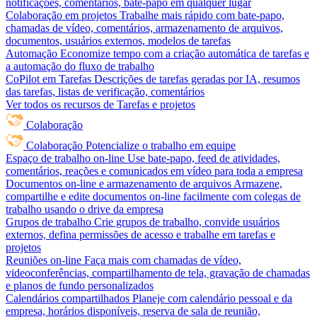
notificações, comentários, bate-papo em qualquer lugar
Colaboração em projetos
Trabalhe mais rápido com bate-papo,
chamadas de vídeo, comentários, armazenamento de arquivos,
documentos, usuários externos, modelos de tarefas
Automação
Economize tempo com a criação automática de tarefas e
a automação do fluxo de trabalho
CoPilot em Tarefas
Descrições de tarefas geradas por IA, resumos
das tarefas, listas de verificação, comentários
Ver todos os recursos de Tarefas e projetos
Colaboração
Colaboração
Potencialize o trabalho em equipe
Espaço de trabalho on-line
Use bate-papo, feed de atividades,
comentários, reações e comunicados em vídeo para toda a empresa
Documentos on-line e armazenamento de arquivos
Armazene,
compartilhe e edite documentos on-line facilmente com colegas de
trabalho usando o drive da empresa
Grupos de trabalho
Crie grupos de trabalho, convide usuários
externos, defina permissões de acesso e trabalhe em tarefas e
projetos
Reuniões on-line
Faça mais com chamadas de vídeo,
videoconferências, compartilhamento de tela, gravação de chamadas
e planos de fundo personalizados
Calendários compartilhados
Planeje com calendário pessoal e da
empresa, horários disponíveis, reserva de sala de reunião,