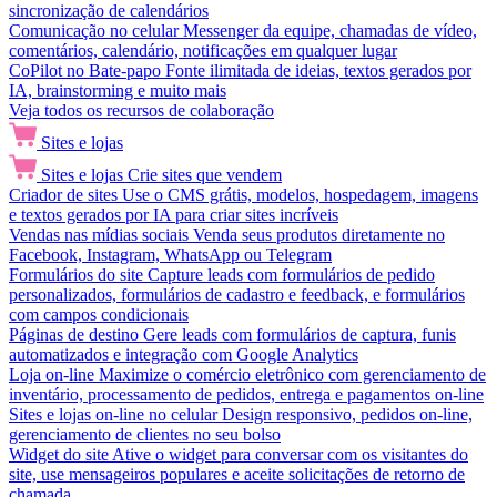
sincronização de calendários
Comunicação no celular
Messenger da equipe, chamadas de vídeo,
comentários, calendário, notificações em qualquer lugar
CoPilot no Bate-papo
Fonte ilimitada de ideias, textos gerados por
IA, brainstorming e muito mais
Veja todos os recursos de colaboração
Sites e lojas
Sites e lojas
Crie sites que vendem
Criador de sites
Use o CMS grátis, modelos, hospedagem, imagens
e textos gerados por IA para criar sites incríveis
Vendas nas mídias sociais
Venda seus produtos diretamente no
Facebook, Instagram, WhatsApp ou Telegram
Formulários do site
Capture leads com formulários de pedido
personalizados, formulários de cadastro e feedback, e formulários
com campos condicionais
Páginas de destino
Gere leads com formulários de captura, funis
automatizados e integração com Google Analytics
Loja on-line
Maximize o comércio eletrônico com gerenciamento de
inventário, processamento de pedidos, entrega e pagamentos on-line
Sites e lojas on-line no celular
Design responsivo, pedidos on-line,
gerenciamento de clientes no seu bolso
Widget do site
Ative o widget para conversar com os visitantes do
site, use mensageiros populares e aceite solicitações de retorno de
chamada