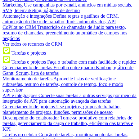
Marketing
Use campanhas por e-mail, anúncios em mídias sociais,
SMS, telemarketing, páginas de destino
Automação e integrações
Defina regras e gatilhos de CRM,
automação do fluxo de trabalho, funis automatizados, API
CoPilot no CRM
Transcrição de chamadas de áudio para texto,
resumo de chamadas, preenchimento automático de campos nos
negócios
Ver todos os recursos de CRM
Tarefas e projetos
Tarefas e projetos
Faça o trabalho com mais facilidade e rapidez
Gerenciamento de tarefas
Escolha entre quadro Kanban, gráfico de
Gantt, Scrum, lista de tarefas
Monitoramento de tarefas
Aproveite listas de verificação e
subtarefas, resumo de tarefas, controle de tempo, foco e modo
supervisor
API e integrações
Conecte suas tarefas a outros serviços por meio da
integração de API para automação avançada das tarefas
Gerenciamento de projetos
Use projetos, grupos de trabalho,
planejamento de projetos, funções, permissões de acesso
Desempenho do colaborador
Torne-se produtivo com relatórios de
tarefas, gerenciamento da carga de trabalho, eficiência das tarefas e
KPI
Tarefas no celular
Criação de tarefas, monitoramento das tarefas,