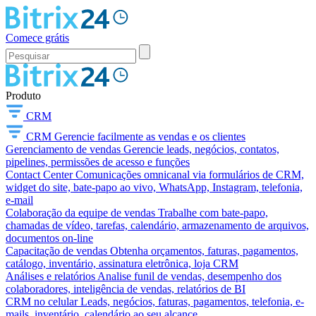
Comece grátis
Produto
CRM
CRM
Gerencie facilmente as vendas e os clientes
Gerenciamento de vendas
Gerencie leads, negócios, contatos,
pipelines, permissões de acesso e funções
Contact Center
Comunicações omnicanal via formulários de CRM,
widget do site, bate-papo ao vivo, WhatsApp, Instagram, telefonia,
e-mail
Colaboração da equipe de vendas
Trabalhe com bate-papo,
chamadas de vídeo, tarefas, calendário, armazenamento de arquivos,
documentos on-line
Capacitação de vendas
Obtenha orçamentos, faturas, pagamentos,
catálogo, inventário, assinatura eletrônica, loja CRM
Análises e relatórios
Analise funil de vendas, desempenho dos
colaboradores, inteligência de vendas, relatórios de BI
CRM no celular
Leads, negócios, faturas, pagamentos, telefonia, e-
mails, inventário, calendário ao seu alcance