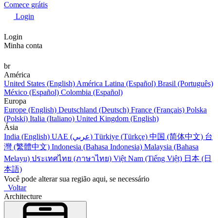
Comece grátis
Login
Login
Minha conta
br
América
United States (English)
América Latina (Español)
Brasil (Português)
México (Español)
Colombia (Español)
Europa
Europe (English)
Deutschland (Deutsch)
France (Français)
Polska
(Polski)
Italia (Italiano)
United Kingdom (English)
Ásia
India (English)
UAE (عربي)
Türkiye (Türkçe)
中国 (简体中文)
台
灣 (繁體中文)
Indonesia (Bahasa Indonesia)
Malaysia (Bahasa
Melayu)
ประเทศไทย (ภาษาไทย)
Việt Nam (Tiếng Việt)
日本 (日
本語)
Você pode alterar sua região aqui, se necessário
Voltar
Architecture