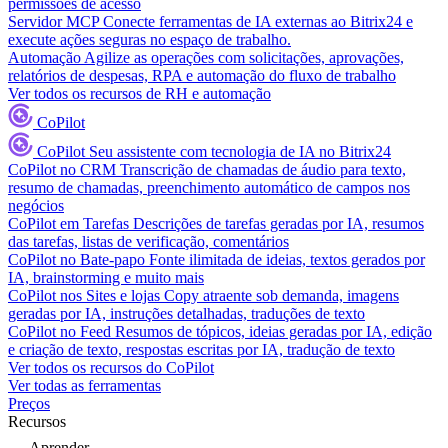
permissões de acesso
Servidor MCP
Conecte ferramentas de IA externas ao Bitrix24 e
execute ações seguras no espaço de trabalho.
Automação
Agilize as operações com solicitações, aprovações,
relatórios de despesas, RPA e automação do fluxo de trabalho
Ver todos os recursos de RH e automação
CoPilot
CoPilot
Seu assistente com tecnologia de IA no Bitrix24
CoPilot no CRM
Transcrição de chamadas de áudio para texto,
resumo de chamadas, preenchimento automático de campos nos
negócios
CoPilot em Tarefas
Descrições de tarefas geradas por IA, resumos
das tarefas, listas de verificação, comentários
CoPilot no Bate-papo
Fonte ilimitada de ideias, textos gerados por
IA, brainstorming e muito mais
CoPilot nos Sites e lojas
Copy atraente sob demanda, imagens
geradas por IA, instruções detalhadas, traduções de texto
CoPilot no Feed
Resumos de tópicos, ideias geradas por IA, edição
e criação de texto, respostas escritas por IA, tradução de texto
Ver todos os recursos do CoPilot
Ver todas as ferramentas
Preços
Recursos
Aprender