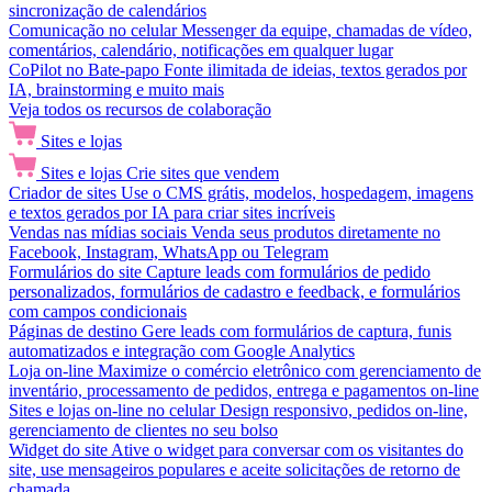
sincronização de calendários
Comunicação no celular
Messenger da equipe, chamadas de vídeo,
comentários, calendário, notificações em qualquer lugar
CoPilot no Bate-papo
Fonte ilimitada de ideias, textos gerados por
IA, brainstorming e muito mais
Veja todos os recursos de colaboração
Sites e lojas
Sites e lojas
Crie sites que vendem
Criador de sites
Use o CMS grátis, modelos, hospedagem, imagens
e textos gerados por IA para criar sites incríveis
Vendas nas mídias sociais
Venda seus produtos diretamente no
Facebook, Instagram, WhatsApp ou Telegram
Formulários do site
Capture leads com formulários de pedido
personalizados, formulários de cadastro e feedback, e formulários
com campos condicionais
Páginas de destino
Gere leads com formulários de captura, funis
automatizados e integração com Google Analytics
Loja on-line
Maximize o comércio eletrônico com gerenciamento de
inventário, processamento de pedidos, entrega e pagamentos on-line
Sites e lojas on-line no celular
Design responsivo, pedidos on-line,
gerenciamento de clientes no seu bolso
Widget do site
Ative o widget para conversar com os visitantes do
site, use mensageiros populares e aceite solicitações de retorno de
chamada