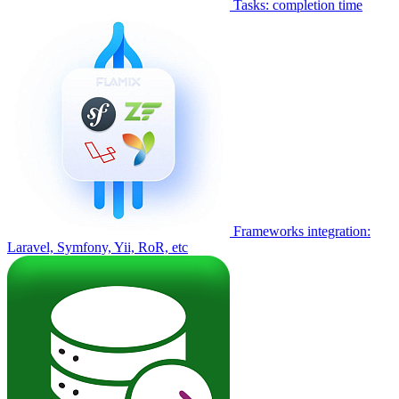
Tasks: completion time
Frameworks integration:
Laravel, Symfony, Yii, RoR, etc