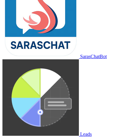
SarasChatBot
Leads