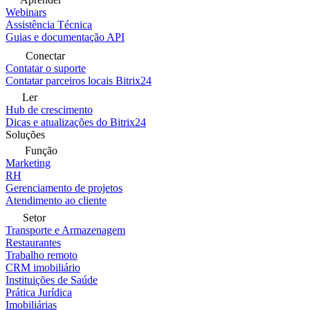
Webinars
Assistência Técnica
Guias e documentação API
Conectar
Contatar o suporte
Contatar parceiros locais Bitrix24
Ler
Hub de crescimento
Dicas e atualizações do Bitrix24
Soluções
Função
Marketing
RH
Gerenciamento de projetos
Atendimento ao cliente
Setor
Transporte e Armazenagem
Restaurantes
Trabalho remoto
CRM imobiliário
Instituições de Saúde
Prática Jurídica
Imobiliárias