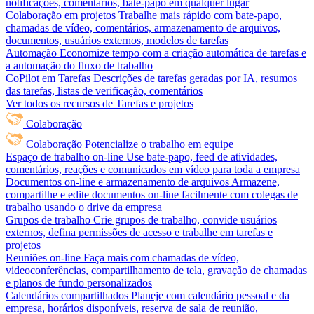
notificações, comentários, bate-papo em qualquer lugar
Colaboração em projetos
Trabalhe mais rápido com bate-papo,
chamadas de vídeo, comentários, armazenamento de arquivos,
documentos, usuários externos, modelos de tarefas
Automação
Economize tempo com a criação automática de tarefas e
a automação do fluxo de trabalho
CoPilot em Tarefas
Descrições de tarefas geradas por IA, resumos
das tarefas, listas de verificação, comentários
Ver todos os recursos de Tarefas e projetos
Colaboração
Colaboração
Potencialize o trabalho em equipe
Espaço de trabalho on-line
Use bate-papo, feed de atividades,
comentários, reações e comunicados em vídeo para toda a empresa
Documentos on-line e armazenamento de arquivos
Armazene,
compartilhe e edite documentos on-line facilmente com colegas de
trabalho usando o drive da empresa
Grupos de trabalho
Crie grupos de trabalho, convide usuários
externos, defina permissões de acesso e trabalhe em tarefas e
projetos
Reuniões on-line
Faça mais com chamadas de vídeo,
videoconferências, compartilhamento de tela, gravação de chamadas
e planos de fundo personalizados
Calendários compartilhados
Planeje com calendário pessoal e da
empresa, horários disponíveis, reserva de sala de reunião,