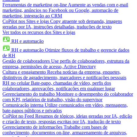
Ferramentas de marketing on-line
Aumente as vendas com e-mail
marketing, anúncios no Facebook ou Google, automação de
marketing, integração ao CRM
CoPilot nos Sites e lojas
Copy atraente sob demanda, imagens
geradas por IA, instruções detalhadas, traduções de texto
Ver todos os recursos dos Sites e lojas
RH e automação
RH e automação
Otimize fluxos de trabalho e gerencie dados
de RH
Gestão de colaboradores
Use perfis de colaboradores, estrutura da
empresa, permissões de acesso, Active Directory
Cultura e engajamento
Receba notícias da empresa, enquetes,
distintivos de agradecimento, marcadores e notificações pessoais
RH no celular
Bate-papo, chamadas de vídeo, perfis dos
colaboradores, aprovações, notificações em qualquer lugar
Gerenciamento do trabalho
Monitore o desempenho do colaborador
com KPI, relatórios de trabalho, visão do supervisor
Comunicação interna
Utilize comunicados em vídeo, mensagens,
bate-papos públicos e privados
CoPilot no Feed
Resumos de tópicos, ideias geradas por IA, edição
e criação de texto, respostas escritas por IA, tradução de texto
Gerenciamento de informações
Trabalhe com bases de
conhecimento, documentos on-line, armazenamento de arquivos,