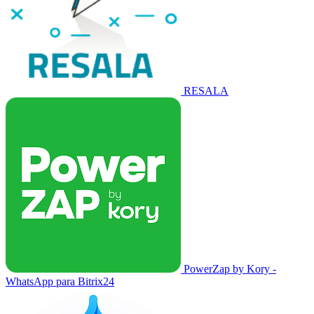
RESALA
PowerZap by Kory -
WhatsApp para Bitrix24