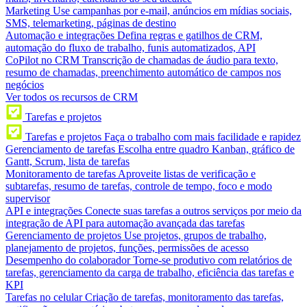
Marketing
Use campanhas por e-mail, anúncios em mídias sociais,
SMS, telemarketing, páginas de destino
Automação e integrações
Defina regras e gatilhos de CRM,
automação do fluxo de trabalho, funis automatizados, API
CoPilot no CRM
Transcrição de chamadas de áudio para texto,
resumo de chamadas, preenchimento automático de campos nos
negócios
Ver todos os recursos de CRM
Tarefas e projetos
Tarefas e projetos
Faça o trabalho com mais facilidade e rapidez
Gerenciamento de tarefas
Escolha entre quadro Kanban, gráfico de
Gantt, Scrum, lista de tarefas
Monitoramento de tarefas
Aproveite listas de verificação e
subtarefas, resumo de tarefas, controle de tempo, foco e modo
supervisor
API e integrações
Conecte suas tarefas a outros serviços por meio da
integração de API para automação avançada das tarefas
Gerenciamento de projetos
Use projetos, grupos de trabalho,
planejamento de projetos, funções, permissões de acesso
Desempenho do colaborador
Torne-se produtivo com relatórios de
tarefas, gerenciamento da carga de trabalho, eficiência das tarefas e
KPI
Tarefas no celular
Criação de tarefas, monitoramento das tarefas,