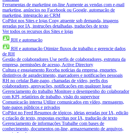
Ferramentas de marketing on-line
Aumente as vendas com e-mail
marketing, anúncios no Facebook ou Google, automação de
marketing, integração ao CRM
CoPilot nos Sites e lojas
Copy atraente sob demanda, imagens
geradas por IA, instruções detalhadas, traduções de texto
Ver todos os recursos dos Sites e lojas
RH e automação
RH e automação
Otimize fluxos de trabalho e gerencie dados
de RH
Gestão de colaboradores
Use perfis de colaboradores, estrutura da
empresa, permissões de acesso, Active Directory
Cultura e engajamento
Receba notícias da empresa, enquetes,
distintivos de agradecimento, marcadores e notificações pessoais
RH no celular
Bate-papo, chamadas de vídeo, perfis dos
colaboradores, aprovações, notificações em qualquer lugar
Gerenciamento do trabalho
Monitore o desempenho do colaborador
com KPI, relatórios de trabalho, visão do supervisor
Comunicação interna
Utilize comunicados em vídeo, mensagens,
bate-papos públicos e privados
CoPilot no Feed
Resumos de tópicos, ideias geradas por IA, edição
e criação de texto, respostas escritas por IA, tradução de texto
Gerenciamento de informações
Trabalhe com bases de
conhecimento, documentos on-line, armazenamento de arquivos,