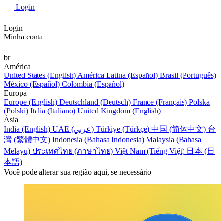
Login
Login
Minha conta
br
América
United States (English)
América Latina (Español)
Brasil (Português)
México (Español)
Colombia (Español)
Europa
Europe (English)
Deutschland (Deutsch)
France (Français)
Polska
(Polski)
Italia (Italiano)
United Kingdom (English)
Ásia
India (English)
UAE (عربي)
Türkiye (Türkçe)
中国 (简体中文)
台
灣 (繁體中文)
Indonesia (Bahasa Indonesia)
Malaysia (Bahasa
Melayu)
ประเทศไทย (ภาษาไทย)
Việt Nam (Tiếng Việt)
日本 (日
本語)
Você pode alterar sua região aqui, se necessário