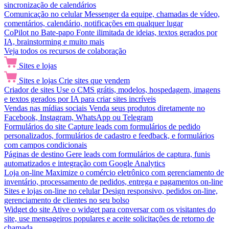
sincronização de calendários
Comunicação no celular
Messenger da equipe, chamadas de vídeo,
comentários, calendário, notificações em qualquer lugar
CoPilot no Bate-papo
Fonte ilimitada de ideias, textos gerados por
IA, brainstorming e muito mais
Veja todos os recursos de colaboração
Sites e lojas
Sites e lojas
Crie sites que vendem
Criador de sites
Use o CMS grátis, modelos, hospedagem, imagens
e textos gerados por IA para criar sites incríveis
Vendas nas mídias sociais
Venda seus produtos diretamente no
Facebook, Instagram, WhatsApp ou Telegram
Formulários do site
Capture leads com formulários de pedido
personalizados, formulários de cadastro e feedback, e formulários
com campos condicionais
Páginas de destino
Gere leads com formulários de captura, funis
automatizados e integração com Google Analytics
Loja on-line
Maximize o comércio eletrônico com gerenciamento de
inventário, processamento de pedidos, entrega e pagamentos on-line
Sites e lojas on-line no celular
Design responsivo, pedidos on-line,
gerenciamento de clientes no seu bolso
Widget do site
Ative o widget para conversar com os visitantes do
site, use mensageiros populares e aceite solicitações de retorno de
chamada