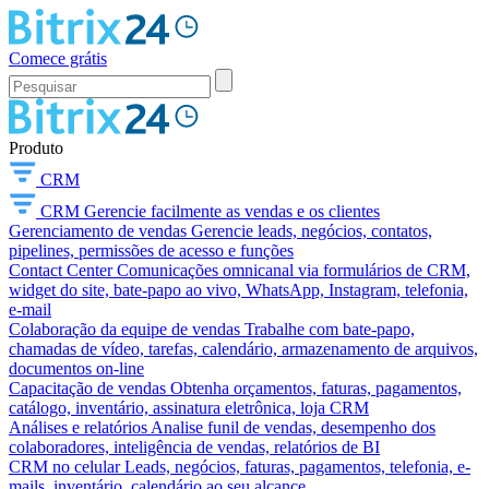
Comece grátis
Produto
CRM
CRM
Gerencie facilmente as vendas e os clientes
Gerenciamento de vendas
Gerencie leads, negócios, contatos,
pipelines, permissões de acesso e funções
Contact Center
Comunicações omnicanal via formulários de CRM,
widget do site, bate-papo ao vivo, WhatsApp, Instagram, telefonia,
e-mail
Colaboração da equipe de vendas
Trabalhe com bate-papo,
chamadas de vídeo, tarefas, calendário, armazenamento de arquivos,
documentos on-line
Capacitação de vendas
Obtenha orçamentos, faturas, pagamentos,
catálogo, inventário, assinatura eletrônica, loja CRM
Análises e relatórios
Analise funil de vendas, desempenho dos
colaboradores, inteligência de vendas, relatórios de BI
CRM no celular
Leads, negócios, faturas, pagamentos, telefonia, e-
mails, inventário, calendário ao seu alcance