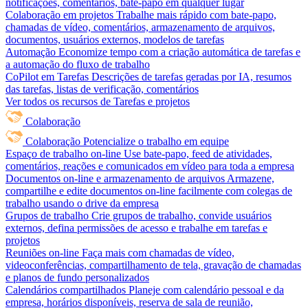
notificações, comentários, bate-papo em qualquer lugar
Colaboração em projetos
Trabalhe mais rápido com bate-papo,
chamadas de vídeo, comentários, armazenamento de arquivos,
documentos, usuários externos, modelos de tarefas
Automação
Economize tempo com a criação automática de tarefas e
a automação do fluxo de trabalho
CoPilot em Tarefas
Descrições de tarefas geradas por IA, resumos
das tarefas, listas de verificação, comentários
Ver todos os recursos de Tarefas e projetos
Colaboração
Colaboração
Potencialize o trabalho em equipe
Espaço de trabalho on-line
Use bate-papo, feed de atividades,
comentários, reações e comunicados em vídeo para toda a empresa
Documentos on-line e armazenamento de arquivos
Armazene,
compartilhe e edite documentos on-line facilmente com colegas de
trabalho usando o drive da empresa
Grupos de trabalho
Crie grupos de trabalho, convide usuários
externos, defina permissões de acesso e trabalhe em tarefas e
projetos
Reuniões on-line
Faça mais com chamadas de vídeo,
videoconferências, compartilhamento de tela, gravação de chamadas
e planos de fundo personalizados
Calendários compartilhados
Planeje com calendário pessoal e da
empresa, horários disponíveis, reserva de sala de reunião,