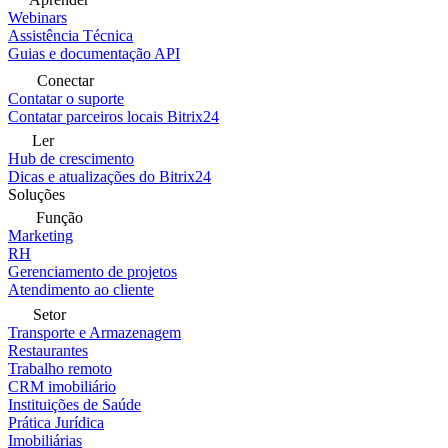
Webinars
Assistência Técnica
Guias e documentação API
Conectar
Contatar o suporte
Contatar parceiros locais Bitrix24
Ler
Hub de crescimento
Dicas e atualizações do Bitrix24
Soluções
Função
Marketing
RH
Gerenciamento de projetos
Atendimento ao cliente
Setor
Transporte e Armazenagem
Restaurantes
Trabalho remoto
CRM imobiliário
Instituições de Saúde
Prática Jurídica
Imobiliárias