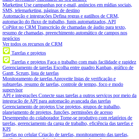
Marketing
Use campanhas por e-mail, anúncios em mídias sociais,
SMS, telemarketing, páginas de destino
Automação e integrações
Defina regras e gatilhos de CRM,
automação do fluxo de trabalho, funis automatizados, API
CoPilot no CRM
Transcrição de chamadas de áudio para texto,
resumo de chamadas, preenchimento automático de campos nos
negócios
Ver todos os recursos de CRM
Tarefas e projetos
Tarefas e projetos
Faça o trabalho com mais facilidade e rapidez
Gerenciamento de tarefas
Escolha entre quadro Kanban, gráfico de
Gantt, Scrum, lista de tarefas
Monitoramento de tarefas
Aproveite listas de verificação e
subtarefas, resumo de tarefas, controle de tempo, foco e modo
supervisor
API e integrações
Conecte suas tarefas a outros serviços por meio da
integração de API para automação avançada das tarefas
Gerenciamento de projetos
Use projetos, grupos de trabalho,
planejamento de projetos, funções, permissões de acesso
Desempenho do colaborador
Torne-se produtivo com relatórios de
tarefas, gerenciamento da carga de trabalho, eficiência das tarefas e
KPI
Tarefas no celular
Criação de tarefas, monitoramento das tarefas,