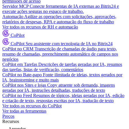
permissões de acesso
Servidor MCP
Conecte ferramentas de IA externas ao Bitrix24 e
execute ações seguras no espaço de trabalho.
Automação
Agilize as operações com solicitações, aprovações,
relatórios de despesas, RPA e automação do fluxo de trabalho
Ver todos os recursos de RH e automação
CoPilot
CoPilot
Seu assistente com tecnologia de IA no Bitrix24
CoPilot no CRM
Transcrição de chamadas de áudio para texto,
resumo de chamadas, preenchimento automático de campos nos
negócios
CoPilot em Tarefas
Descrições de tarefas geradas por IA, resumos
das tarefas, listas de verificação, comentários
CoPilot no Bate-papo
Fonte ilimitada de ideias, textos gerados por
IA, brainstorming e muito mais
CoPilot nos Sites e lojas
Copy atraente sob demanda, imagens
geradas por IA, instruções detalhadas, traduções de texto
CoPilot no Feed
Resumos de tópicos, ideias geradas por IA, edição
e criação de texto, respostas escritas por IA, tradução de texto
Ver todos os recursos do CoPilot
Ver todas as ferramentas
Preços
Recursos
Aprender