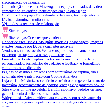
sincronização de calendários
Comunicação no celular
Messenger da equipe, chamadas de vídeo,
comentários, calendário, notificações em qualquer lugar
CoPilot no Bate-papo
Fonte ilimitada de ideias, textos gerados por
IA, brainstorming e muito mais
Veja todos os recursos de colaboração
Sites e lojas
Sites e lojas
Crie sites que vendem
Criador de sites
Use o CMS grátis, modelos, hospedagem, imagens
e textos gerados por IA para criar sites incríveis
Vendas nas mídias sociais
Venda seus produtos diretamente no
Facebook, Instagram, WhatsApp ou Telegram
Formulários do site
Capture leads com formulários de pedido
personalizados, formulários de cadastro e feedback, e formulários
com campos condicionais
Páginas de destino
Gere leads com formulários de captura, funis
automatizados e integração com Google Analytics
Loja on-line
Maximize o comércio eletrônico com gerenciamento de
inventário, processamento de pedidos, entrega e pagamentos on-line
Sites e lojas on-line no celular
Design responsivo, pedidos on-line,
gerenciamento de clientes no seu bolso
Widget do site
Ative o widget para conversar com os visitantes do
site, use mensageiros populares e aceite solicitações de retorno de
chamada