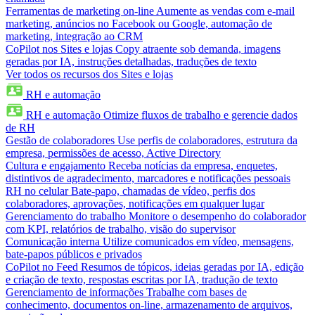
Ferramentas de marketing on-line
Aumente as vendas com e-mail
marketing, anúncios no Facebook ou Google, automação de
marketing, integração ao CRM
CoPilot nos Sites e lojas
Copy atraente sob demanda, imagens
geradas por IA, instruções detalhadas, traduções de texto
Ver todos os recursos dos Sites e lojas
RH e automação
RH e automação
Otimize fluxos de trabalho e gerencie dados
de RH
Gestão de colaboradores
Use perfis de colaboradores, estrutura da
empresa, permissões de acesso, Active Directory
Cultura e engajamento
Receba notícias da empresa, enquetes,
distintivos de agradecimento, marcadores e notificações pessoais
RH no celular
Bate-papo, chamadas de vídeo, perfis dos
colaboradores, aprovações, notificações em qualquer lugar
Gerenciamento do trabalho
Monitore o desempenho do colaborador
com KPI, relatórios de trabalho, visão do supervisor
Comunicação interna
Utilize comunicados em vídeo, mensagens,
bate-papos públicos e privados
CoPilot no Feed
Resumos de tópicos, ideias geradas por IA, edição
e criação de texto, respostas escritas por IA, tradução de texto
Gerenciamento de informações
Trabalhe com bases de
conhecimento, documentos on-line, armazenamento de arquivos,