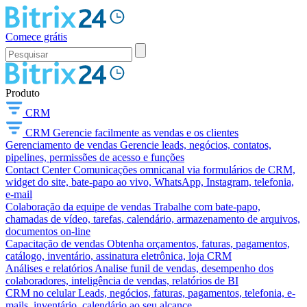
Comece grátis
Produto
CRM
CRM
Gerencie facilmente as vendas e os clientes
Gerenciamento de vendas
Gerencie leads, negócios, contatos,
pipelines, permissões de acesso e funções
Contact Center
Comunicações omnicanal via formulários de CRM,
widget do site, bate-papo ao vivo, WhatsApp, Instagram, telefonia,
e-mail
Colaboração da equipe de vendas
Trabalhe com bate-papo,
chamadas de vídeo, tarefas, calendário, armazenamento de arquivos,
documentos on-line
Capacitação de vendas
Obtenha orçamentos, faturas, pagamentos,
catálogo, inventário, assinatura eletrônica, loja CRM
Análises e relatórios
Analise funil de vendas, desempenho dos
colaboradores, inteligência de vendas, relatórios de BI
CRM no celular
Leads, negócios, faturas, pagamentos, telefonia, e-
mails, inventário, calendário ao seu alcance