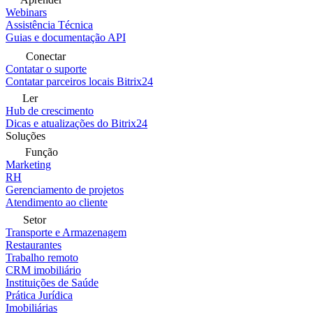
Webinars
Assistência Técnica
Guias e documentação API
Conectar
Contatar o suporte
Contatar parceiros locais Bitrix24
Ler
Hub de crescimento
Dicas e atualizações do Bitrix24
Soluções
Função
Marketing
RH
Gerenciamento de projetos
Atendimento ao cliente
Setor
Transporte e Armazenagem
Restaurantes
Trabalho remoto
CRM imobiliário
Instituições de Saúde
Prática Jurídica
Imobiliárias