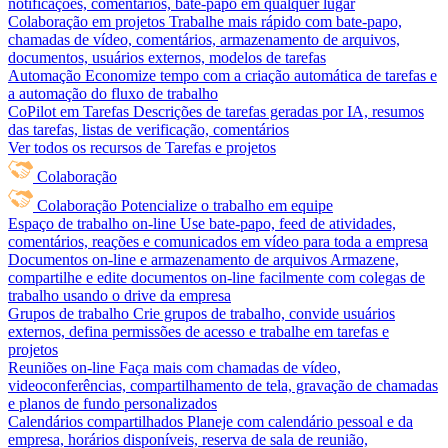
notificações, comentários, bate-papo em qualquer lugar
Colaboração em projetos
Trabalhe mais rápido com bate-papo,
chamadas de vídeo, comentários, armazenamento de arquivos,
documentos, usuários externos, modelos de tarefas
Automação
Economize tempo com a criação automática de tarefas e
a automação do fluxo de trabalho
CoPilot em Tarefas
Descrições de tarefas geradas por IA, resumos
das tarefas, listas de verificação, comentários
Ver todos os recursos de Tarefas e projetos
Colaboração
Colaboração
Potencialize o trabalho em equipe
Espaço de trabalho on-line
Use bate-papo, feed de atividades,
comentários, reações e comunicados em vídeo para toda a empresa
Documentos on-line e armazenamento de arquivos
Armazene,
compartilhe e edite documentos on-line facilmente com colegas de
trabalho usando o drive da empresa
Grupos de trabalho
Crie grupos de trabalho, convide usuários
externos, defina permissões de acesso e trabalhe em tarefas e
projetos
Reuniões on-line
Faça mais com chamadas de vídeo,
videoconferências, compartilhamento de tela, gravação de chamadas
e planos de fundo personalizados
Calendários compartilhados
Planeje com calendário pessoal e da
empresa, horários disponíveis, reserva de sala de reunião,