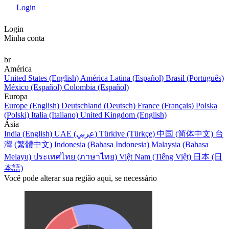
Login
Login
Minha conta
br
América
United States (English)
América Latina (Español)
Brasil (Português)
México (Español)
Colombia (Español)
Europa
Europe (English)
Deutschland (Deutsch)
France (Français)
Polska
(Polski)
Italia (Italiano)
United Kingdom (English)
Ásia
India (English)
UAE (عربي)
Türkiye (Türkçe)
中国 (简体中文)
台
灣 (繁體中文)
Indonesia (Bahasa Indonesia)
Malaysia (Bahasa
Melayu)
ประเทศไทย (ภาษาไทย)
Việt Nam (Tiếng Việt)
日本 (日
本語)
Você pode alterar sua região aqui, se necessário