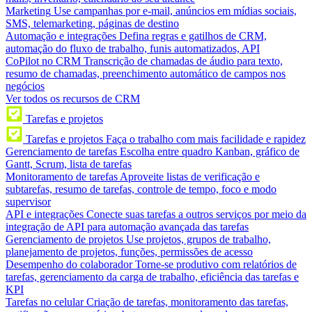
Marketing
Use campanhas por e-mail, anúncios em mídias sociais,
SMS, telemarketing, páginas de destino
Automação e integrações
Defina regras e gatilhos de CRM,
automação do fluxo de trabalho, funis automatizados, API
CoPilot no CRM
Transcrição de chamadas de áudio para texto,
resumo de chamadas, preenchimento automático de campos nos
negócios
Ver todos os recursos de CRM
Tarefas e projetos
Tarefas e projetos
Faça o trabalho com mais facilidade e rapidez
Gerenciamento de tarefas
Escolha entre quadro Kanban, gráfico de
Gantt, Scrum, lista de tarefas
Monitoramento de tarefas
Aproveite listas de verificação e
subtarefas, resumo de tarefas, controle de tempo, foco e modo
supervisor
API e integrações
Conecte suas tarefas a outros serviços por meio da
integração de API para automação avançada das tarefas
Gerenciamento de projetos
Use projetos, grupos de trabalho,
planejamento de projetos, funções, permissões de acesso
Desempenho do colaborador
Torne-se produtivo com relatórios de
tarefas, gerenciamento da carga de trabalho, eficiência das tarefas e
KPI
Tarefas no celular
Criação de tarefas, monitoramento das tarefas,