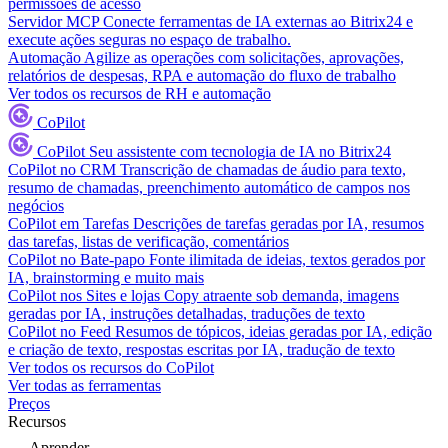
permissões de acesso
Servidor MCP
Conecte ferramentas de IA externas ao Bitrix24 e
execute ações seguras no espaço de trabalho.
Automação
Agilize as operações com solicitações, aprovações,
relatórios de despesas, RPA e automação do fluxo de trabalho
Ver todos os recursos de RH e automação
CoPilot
CoPilot
Seu assistente com tecnologia de IA no Bitrix24
CoPilot no CRM
Transcrição de chamadas de áudio para texto,
resumo de chamadas, preenchimento automático de campos nos
negócios
CoPilot em Tarefas
Descrições de tarefas geradas por IA, resumos
das tarefas, listas de verificação, comentários
CoPilot no Bate-papo
Fonte ilimitada de ideias, textos gerados por
IA, brainstorming e muito mais
CoPilot nos Sites e lojas
Copy atraente sob demanda, imagens
geradas por IA, instruções detalhadas, traduções de texto
CoPilot no Feed
Resumos de tópicos, ideias geradas por IA, edição
e criação de texto, respostas escritas por IA, tradução de texto
Ver todos os recursos do CoPilot
Ver todas as ferramentas
Preços
Recursos
Aprender