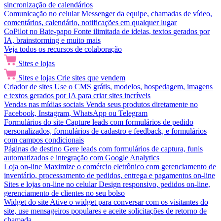
sincronização de calendários
Comunicação no celular
Messenger da equipe, chamadas de vídeo,
comentários, calendário, notificações em qualquer lugar
CoPilot no Bate-papo
Fonte ilimitada de ideias, textos gerados por
IA, brainstorming e muito mais
Veja todos os recursos de colaboração
Sites e lojas
Sites e lojas
Crie sites que vendem
Criador de sites
Use o CMS grátis, modelos, hospedagem, imagens
e textos gerados por IA para criar sites incríveis
Vendas nas mídias sociais
Venda seus produtos diretamente no
Facebook, Instagram, WhatsApp ou Telegram
Formulários do site
Capture leads com formulários de pedido
personalizados, formulários de cadastro e feedback, e formulários
com campos condicionais
Páginas de destino
Gere leads com formulários de captura, funis
automatizados e integração com Google Analytics
Loja on-line
Maximize o comércio eletrônico com gerenciamento de
inventário, processamento de pedidos, entrega e pagamentos on-line
Sites e lojas on-line no celular
Design responsivo, pedidos on-line,
gerenciamento de clientes no seu bolso
Widget do site
Ative o widget para conversar com os visitantes do
site, use mensageiros populares e aceite solicitações de retorno de
chamada