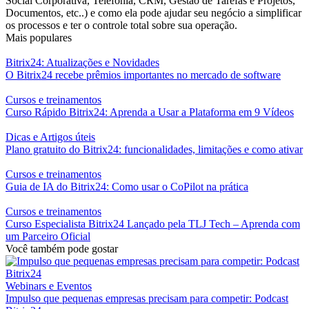
Social Corporativa, Telefonia, CRM, Gestão de Tarefas e Projetos,
Documentos, etc..) e como ela pode ajudar seu negócio a simplificar
os processos e ter o controle total sobre sua operação.
Mais populares
Bitrix24: Atualizações e Novidades
O Bitrix24 recebe prêmios importantes no mercado de software
Cursos e treinamentos
Curso Rápido Bitrix24: Aprenda a Usar a Plataforma em 9 Vídeos
Dicas e Artigos úteis
Plano gratuito do Bitrix24: funcionalidades, limitações e como ativar
Cursos e treinamentos
Guia de IA do Bitrix24: Como usar o CoPilot na prática
Cursos e treinamentos
Curso Especialista Bitrix24 Lançado pela TLJ Tech – Aprenda com
um Parceiro Oficial
Você também pode gostar
Webinars e Eventos
Impulso que pequenas empresas precisam para competir: Podcast