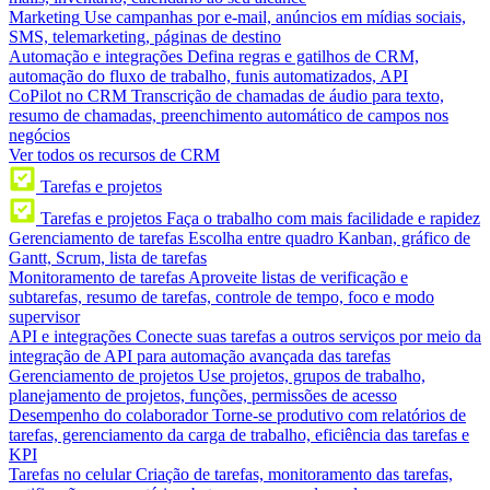
Marketing
Use campanhas por e-mail, anúncios em mídias sociais,
SMS, telemarketing, páginas de destino
Automação e integrações
Defina regras e gatilhos de CRM,
automação do fluxo de trabalho, funis automatizados, API
CoPilot no CRM
Transcrição de chamadas de áudio para texto,
resumo de chamadas, preenchimento automático de campos nos
negócios
Ver todos os recursos de CRM
Tarefas e projetos
Tarefas e projetos
Faça o trabalho com mais facilidade e rapidez
Gerenciamento de tarefas
Escolha entre quadro Kanban, gráfico de
Gantt, Scrum, lista de tarefas
Monitoramento de tarefas
Aproveite listas de verificação e
subtarefas, resumo de tarefas, controle de tempo, foco e modo
supervisor
API e integrações
Conecte suas tarefas a outros serviços por meio da
integração de API para automação avançada das tarefas
Gerenciamento de projetos
Use projetos, grupos de trabalho,
planejamento de projetos, funções, permissões de acesso
Desempenho do colaborador
Torne-se produtivo com relatórios de
tarefas, gerenciamento da carga de trabalho, eficiência das tarefas e
KPI
Tarefas no celular
Criação de tarefas, monitoramento das tarefas,