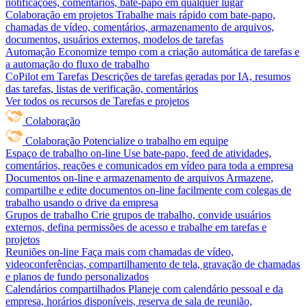
notificações, comentários, bate-papo em qualquer lugar
Colaboração em projetos
Trabalhe mais rápido com bate-papo,
chamadas de vídeo, comentários, armazenamento de arquivos,
documentos, usuários externos, modelos de tarefas
Automação
Economize tempo com a criação automática de tarefas e
a automação do fluxo de trabalho
CoPilot em Tarefas
Descrições de tarefas geradas por IA, resumos
das tarefas, listas de verificação, comentários
Ver todos os recursos de Tarefas e projetos
Colaboração
Colaboração
Potencialize o trabalho em equipe
Espaço de trabalho on-line
Use bate-papo, feed de atividades,
comentários, reações e comunicados em vídeo para toda a empresa
Documentos on-line e armazenamento de arquivos
Armazene,
compartilhe e edite documentos on-line facilmente com colegas de
trabalho usando o drive da empresa
Grupos de trabalho
Crie grupos de trabalho, convide usuários
externos, defina permissões de acesso e trabalhe em tarefas e
projetos
Reuniões on-line
Faça mais com chamadas de vídeo,
videoconferências, compartilhamento de tela, gravação de chamadas
e planos de fundo personalizados
Calendários compartilhados
Planeje com calendário pessoal e da
empresa, horários disponíveis, reserva de sala de reunião,