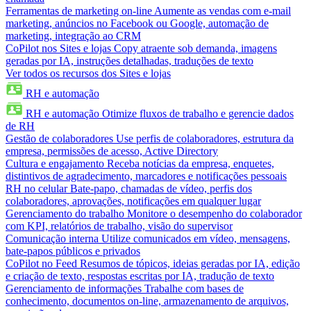
Ferramentas de marketing on-line
Aumente as vendas com e-mail
marketing, anúncios no Facebook ou Google, automação de
marketing, integração ao CRM
CoPilot nos Sites e lojas
Copy atraente sob demanda, imagens
geradas por IA, instruções detalhadas, traduções de texto
Ver todos os recursos dos Sites e lojas
RH e automação
RH e automação
Otimize fluxos de trabalho e gerencie dados
de RH
Gestão de colaboradores
Use perfis de colaboradores, estrutura da
empresa, permissões de acesso, Active Directory
Cultura e engajamento
Receba notícias da empresa, enquetes,
distintivos de agradecimento, marcadores e notificações pessoais
RH no celular
Bate-papo, chamadas de vídeo, perfis dos
colaboradores, aprovações, notificações em qualquer lugar
Gerenciamento do trabalho
Monitore o desempenho do colaborador
com KPI, relatórios de trabalho, visão do supervisor
Comunicação interna
Utilize comunicados em vídeo, mensagens,
bate-papos públicos e privados
CoPilot no Feed
Resumos de tópicos, ideias geradas por IA, edição
e criação de texto, respostas escritas por IA, tradução de texto
Gerenciamento de informações
Trabalhe com bases de
conhecimento, documentos on-line, armazenamento de arquivos,