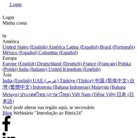
Login
Login
Minha conta
br
América
United States (English)
América Latina (Español)
Brasil (Português)
México (Español)
Colombia (Español)
Europa
Europe (English)
Deutschland (Deutsch)
France (Français)
Polska
(Polski)
Italia (Italiano)
United Kingdom (English)
Ásia
India (English)
UAE (عربي)
Türkiye (Türkçe)
中国 (简体中文)
台
灣 (繁體中文)
Indonesia (Bahasa Indonesia)
Malaysia (Bahasa
Melayu)
ประเทศไทย (ภาษาไทย)
Việt Nam (Tiếng Việt)
日本 (日
本語)
Você pode alterar sua região aqui, se necessário
Blog
Webinário "Introdução ao Bitrix24"