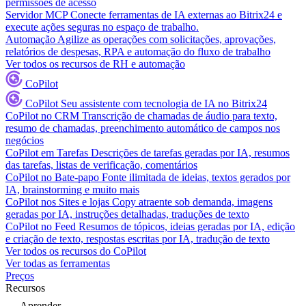
permissões de acesso
Servidor MCP
Conecte ferramentas de IA externas ao Bitrix24 e
execute ações seguras no espaço de trabalho.
Automação
Agilize as operações com solicitações, aprovações,
relatórios de despesas, RPA e automação do fluxo de trabalho
Ver todos os recursos de RH e automação
CoPilot
CoPilot
Seu assistente com tecnologia de IA no Bitrix24
CoPilot no CRM
Transcrição de chamadas de áudio para texto,
resumo de chamadas, preenchimento automático de campos nos
negócios
CoPilot em Tarefas
Descrições de tarefas geradas por IA, resumos
das tarefas, listas de verificação, comentários
CoPilot no Bate-papo
Fonte ilimitada de ideias, textos gerados por
IA, brainstorming e muito mais
CoPilot nos Sites e lojas
Copy atraente sob demanda, imagens
geradas por IA, instruções detalhadas, traduções de texto
CoPilot no Feed
Resumos de tópicos, ideias geradas por IA, edição
e criação de texto, respostas escritas por IA, tradução de texto
Ver todos os recursos do CoPilot
Ver todas as ferramentas
Preços
Recursos
Aprender