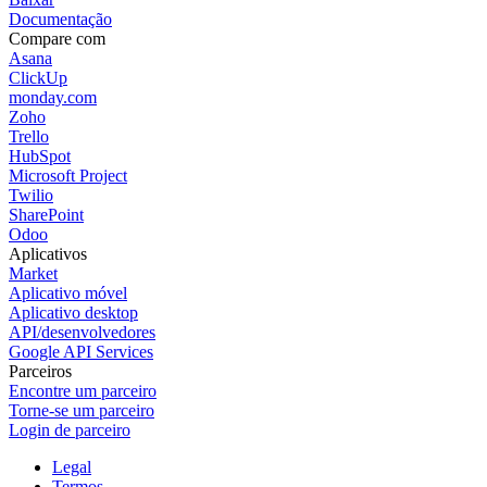
Documentação
Compare com
Asana
ClickUp
monday.com
Zoho
Trello
HubSpot
Microsoft Project
Twilio
SharePoint
Odoo
Aplicativos
Market
Aplicativo móvel
Aplicativo desktop
API/desenvolvedores
Google API Services
Parceiros
Encontre um parceiro
Torne-se um parceiro
Login de parceiro
Legal
Termos