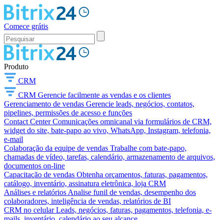
Comece grátis
Produto
CRM
CRM
Gerencie facilmente as vendas e os clientes
Gerenciamento de vendas
Gerencie leads, negócios, contatos,
pipelines, permissões de acesso e funções
Contact Center
Comunicações omnicanal via formulários de CRM,
widget do site, bate-papo ao vivo, WhatsApp, Instagram, telefonia,
e-mail
Colaboração da equipe de vendas
Trabalhe com bate-papo,
chamadas de vídeo, tarefas, calendário, armazenamento de arquivos,
documentos on-line
Capacitação de vendas
Obtenha orçamentos, faturas, pagamentos,
catálogo, inventário, assinatura eletrônica, loja CRM
Análises e relatórios
Analise funil de vendas, desempenho dos
colaboradores, inteligência de vendas, relatórios de BI
CRM no celular
Leads, negócios, faturas, pagamentos, telefonia, e-
mails, inventário, calendário ao seu alcance