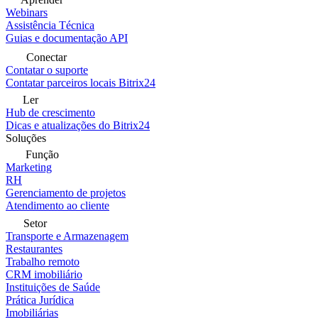
Webinars
Assistência Técnica
Guias e documentação API
Conectar
Contatar o suporte
Contatar parceiros locais Bitrix24
Ler
Hub de crescimento
Dicas e atualizações do Bitrix24
Soluções
Função
Marketing
RH
Gerenciamento de projetos
Atendimento ao cliente
Setor
Transporte e Armazenagem
Restaurantes
Trabalho remoto
CRM imobiliário
Instituições de Saúde
Prática Jurídica
Imobiliárias