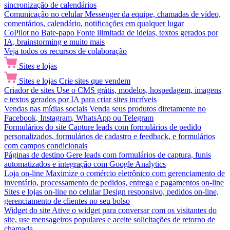
sincronização de calendários
Comunicação no celular
Messenger da equipe, chamadas de vídeo,
comentários, calendário, notificações em qualquer lugar
CoPilot no Bate-papo
Fonte ilimitada de ideias, textos gerados por
IA, brainstorming e muito mais
Veja todos os recursos de colaboração
Sites e lojas
Sites e lojas
Crie sites que vendem
Criador de sites
Use o CMS grátis, modelos, hospedagem, imagens
e textos gerados por IA para criar sites incríveis
Vendas nas mídias sociais
Venda seus produtos diretamente no
Facebook, Instagram, WhatsApp ou Telegram
Formulários do site
Capture leads com formulários de pedido
personalizados, formulários de cadastro e feedback, e formulários
com campos condicionais
Páginas de destino
Gere leads com formulários de captura, funis
automatizados e integração com Google Analytics
Loja on-line
Maximize o comércio eletrônico com gerenciamento de
inventário, processamento de pedidos, entrega e pagamentos on-line
Sites e lojas on-line no celular
Design responsivo, pedidos on-line,
gerenciamento de clientes no seu bolso
Widget do site
Ative o widget para conversar com os visitantes do
site, use mensageiros populares e aceite solicitações de retorno de
chamada