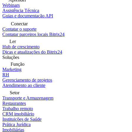
Webinars
Assistência Técnica
Guias e documentação API
Conectar
Contatar o suporte
Contatar parceiros locais Bitrix24
Ler
Hub de crescimento
Dicas e atualizações do Bitrix24
Soluções
Função
Marketing
RH
Gerenciamento de projetos
Atendimento ao cliente
Setor
Transporte e Armazenagem
Restaurantes
Trabalho remoto
CRM imobiliário
Instituições de Saúde
Prática Jurídica
Imobiliárias