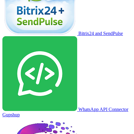
Bitrix24 and SendPulse
WhatsApp API Connector
Gupshup