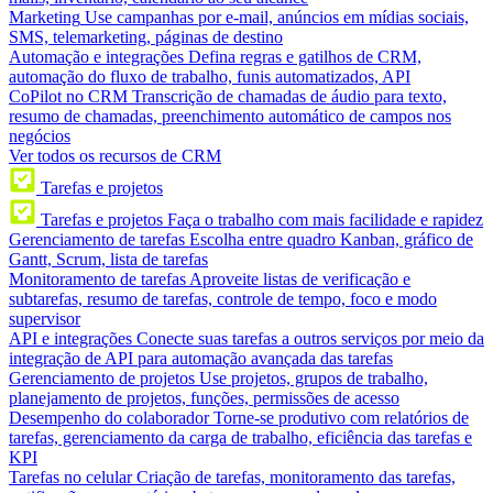
Marketing
Use campanhas por e-mail, anúncios em mídias sociais,
SMS, telemarketing, páginas de destino
Automação e integrações
Defina regras e gatilhos de CRM,
automação do fluxo de trabalho, funis automatizados, API
CoPilot no CRM
Transcrição de chamadas de áudio para texto,
resumo de chamadas, preenchimento automático de campos nos
negócios
Ver todos os recursos de CRM
Tarefas e projetos
Tarefas e projetos
Faça o trabalho com mais facilidade e rapidez
Gerenciamento de tarefas
Escolha entre quadro Kanban, gráfico de
Gantt, Scrum, lista de tarefas
Monitoramento de tarefas
Aproveite listas de verificação e
subtarefas, resumo de tarefas, controle de tempo, foco e modo
supervisor
API e integrações
Conecte suas tarefas a outros serviços por meio da
integração de API para automação avançada das tarefas
Gerenciamento de projetos
Use projetos, grupos de trabalho,
planejamento de projetos, funções, permissões de acesso
Desempenho do colaborador
Torne-se produtivo com relatórios de
tarefas, gerenciamento da carga de trabalho, eficiência das tarefas e
KPI
Tarefas no celular
Criação de tarefas, monitoramento das tarefas,