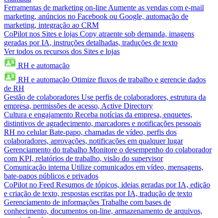
Ferramentas de marketing on-line
Aumente as vendas com e-mail
marketing, anúncios no Facebook ou Google, automação de
marketing, integração ao CRM
CoPilot nos Sites e lojas
Copy atraente sob demanda, imagens
geradas por IA, instruções detalhadas, traduções de texto
Ver todos os recursos dos Sites e lojas
RH e automação
RH e automação
Otimize fluxos de trabalho e gerencie dados
de RH
Gestão de colaboradores
Use perfis de colaboradores, estrutura da
empresa, permissões de acesso, Active Directory
Cultura e engajamento
Receba notícias da empresa, enquetes,
distintivos de agradecimento, marcadores e notificações pessoais
RH no celular
Bate-papo, chamadas de vídeo, perfis dos
colaboradores, aprovações, notificações em qualquer lugar
Gerenciamento do trabalho
Monitore o desempenho do colaborador
com KPI, relatórios de trabalho, visão do supervisor
Comunicação interna
Utilize comunicados em vídeo, mensagens,
bate-papos públicos e privados
CoPilot no Feed
Resumos de tópicos, ideias geradas por IA, edição
e criação de texto, respostas escritas por IA, tradução de texto
Gerenciamento de informações
Trabalhe com bases de
conhecimento, documentos on-line, armazenamento de arquivos,