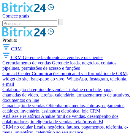
Comece grátis
Produto
CRM
CRM
Gerencie facilmente as vendas e os clientes
Gerenciamento de vendas
Gerencie leads, negócios, contatos,
pipelines, permissões de acesso e funções
Contact Center
Comunicações omnicanal via formulários de CRM,
widget do site, bate-papo ao vivo, WhatsApp, Instagram, telefonia,
e-mail
Colaboração da equipe de vendas
Trabalhe com bate-papo,
chamadas de vídeo, tarefas, calendário, armazenamento de arquivos,
documentos on-line
Capacitação de vendas
Obtenha orçamentos, faturas, pagamentos,
catálogo, inventário, assinatura eletrônica, loja CRM
Análises e relatórios
Analise funil de vendas, desempenho dos
colaboradores, inteligência de vendas, relatórios de BI
CRM no celular
Leads, negócios, faturas, pagamentos, telefonia, e-
mails, inventário, calendário ao seu alcance