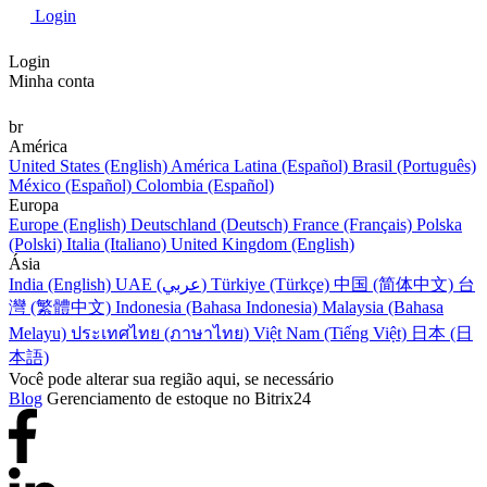
Login
Login
Minha conta
br
América
United States (English)
América Latina (Español)
Brasil (Português)
México (Español)
Colombia (Español)
Europa
Europe (English)
Deutschland (Deutsch)
France (Français)
Polska
(Polski)
Italia (Italiano)
United Kingdom (English)
Ásia
India (English)
UAE (عربي)
Türkiye (Türkçe)
中国 (简体中文)
台
灣 (繁體中文)
Indonesia (Bahasa Indonesia)
Malaysia (Bahasa
Melayu)
ประเทศไทย (ภาษาไทย)
Việt Nam (Tiếng Việt)
日本 (日
本語)
Você pode alterar sua região aqui, se necessário
Blog
Gerenciamento de estoque no Bitrix24