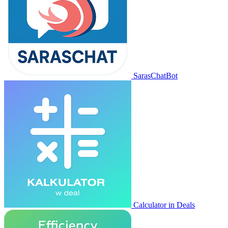
SarasChatBot
Calculator in Deals