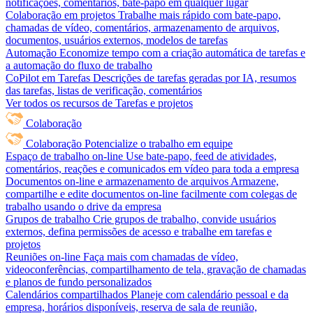
notificações, comentários, bate-papo em qualquer lugar
Colaboração em projetos
Trabalhe mais rápido com bate-papo,
chamadas de vídeo, comentários, armazenamento de arquivos,
documentos, usuários externos, modelos de tarefas
Automação
Economize tempo com a criação automática de tarefas e
a automação do fluxo de trabalho
CoPilot em Tarefas
Descrições de tarefas geradas por IA, resumos
das tarefas, listas de verificação, comentários
Ver todos os recursos de Tarefas e projetos
Colaboração
Colaboração
Potencialize o trabalho em equipe
Espaço de trabalho on-line
Use bate-papo, feed de atividades,
comentários, reações e comunicados em vídeo para toda a empresa
Documentos on-line e armazenamento de arquivos
Armazene,
compartilhe e edite documentos on-line facilmente com colegas de
trabalho usando o drive da empresa
Grupos de trabalho
Crie grupos de trabalho, convide usuários
externos, defina permissões de acesso e trabalhe em tarefas e
projetos
Reuniões on-line
Faça mais com chamadas de vídeo,
videoconferências, compartilhamento de tela, gravação de chamadas
e planos de fundo personalizados
Calendários compartilhados
Planeje com calendário pessoal e da
empresa, horários disponíveis, reserva de sala de reunião,