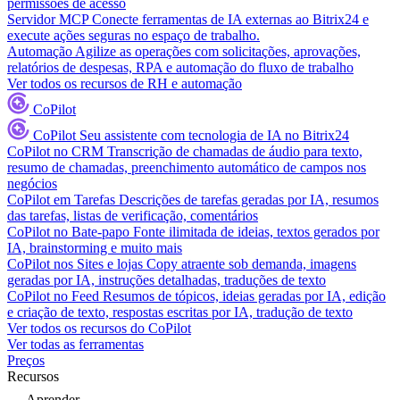
permissões de acesso
Servidor MCP
Conecte ferramentas de IA externas ao Bitrix24 e
execute ações seguras no espaço de trabalho.
Automação
Agilize as operações com solicitações, aprovações,
relatórios de despesas, RPA e automação do fluxo de trabalho
Ver todos os recursos de RH e automação
CoPilot
CoPilot
Seu assistente com tecnologia de IA no Bitrix24
CoPilot no CRM
Transcrição de chamadas de áudio para texto,
resumo de chamadas, preenchimento automático de campos nos
negócios
CoPilot em Tarefas
Descrições de tarefas geradas por IA, resumos
das tarefas, listas de verificação, comentários
CoPilot no Bate-papo
Fonte ilimitada de ideias, textos gerados por
IA, brainstorming e muito mais
CoPilot nos Sites e lojas
Copy atraente sob demanda, imagens
geradas por IA, instruções detalhadas, traduções de texto
CoPilot no Feed
Resumos de tópicos, ideias geradas por IA, edição
e criação de texto, respostas escritas por IA, tradução de texto
Ver todos os recursos do CoPilot
Ver todas as ferramentas
Preços
Recursos
Aprender