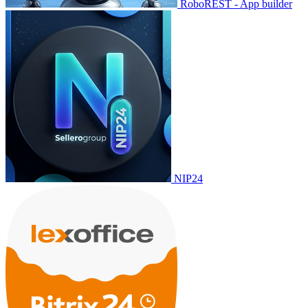
RoboREST - App builder
NIP24