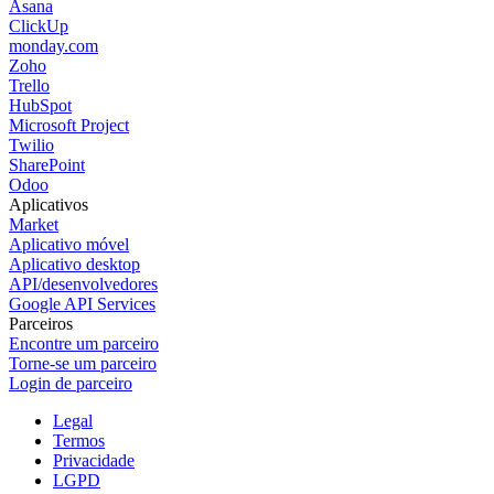
Asana
ClickUp
monday.com
Zoho
Trello
HubSpot
Microsoft Project
Twilio
SharePoint
Odoo
Aplicativos
Market
Aplicativo móvel
Aplicativo desktop
API/desenvolvedores
Google API Services
Parceiros
Encontre um parceiro
Torne-se um parceiro
Login de parceiro
Legal
Termos
Privacidade
LGPD