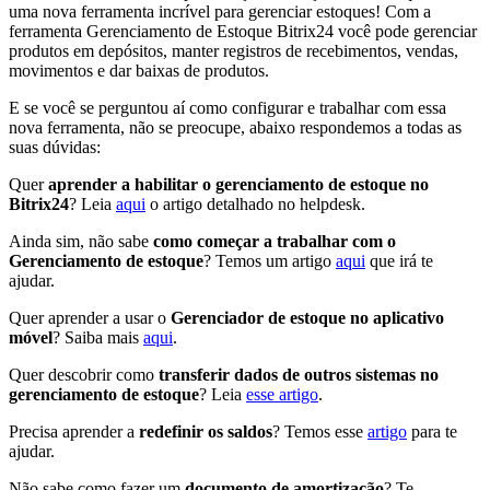
uma nova ferramenta incrível para gerenciar estoques! Com a
ferramenta Gerenciamento de Estoque Bitrix24 você pode gerenciar
produtos em depósitos, manter registros de recebimentos, vendas,
movimentos e dar baixas de produtos.
E se você se perguntou aí como configurar e trabalhar com essa
nova ferramenta, não se preocupe, abaixo respondemos a todas as
suas dúvidas:
Quer
aprender a habilitar o gerenciamento de estoque no
Bitrix24
? Leia
aqui
o artigo detalhado no helpdesk.
Ainda sim, não sabe
como começar a trabalhar com o
Gerenciamento de estoque
? Temos um artigo
aqui
que irá te
ajudar.
Quer aprender a usar o
Gerenciador de estoque no aplicativo
móvel
? Saiba mais
aqui
.
Quer descobrir como
transferir dados de outros sistemas no
gerenciamento de estoque
? Leia
esse artigo
.
Precisa aprender a
redefinir os saldos
? Temos esse
artigo
para te
ajudar.
Não sabe como fazer um
documento de amortização
? Te