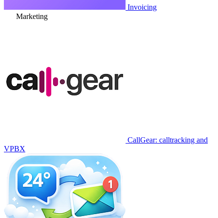
Invoicing
Marketing
CallGear: calltracking and
VPBX