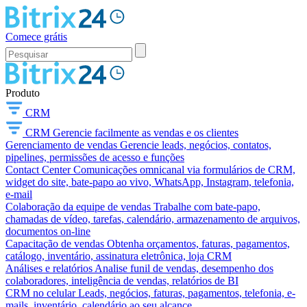
Comece grátis
Produto
CRM
CRM
Gerencie facilmente as vendas e os clientes
Gerenciamento de vendas
Gerencie leads, negócios, contatos,
pipelines, permissões de acesso e funções
Contact Center
Comunicações omnicanal via formulários de CRM,
widget do site, bate-papo ao vivo, WhatsApp, Instagram, telefonia,
e-mail
Colaboração da equipe de vendas
Trabalhe com bate-papo,
chamadas de vídeo, tarefas, calendário, armazenamento de arquivos,
documentos on-line
Capacitação de vendas
Obtenha orçamentos, faturas, pagamentos,
catálogo, inventário, assinatura eletrônica, loja CRM
Análises e relatórios
Analise funil de vendas, desempenho dos
colaboradores, inteligência de vendas, relatórios de BI
CRM no celular
Leads, negócios, faturas, pagamentos, telefonia, e-
mails, inventário, calendário ao seu alcance