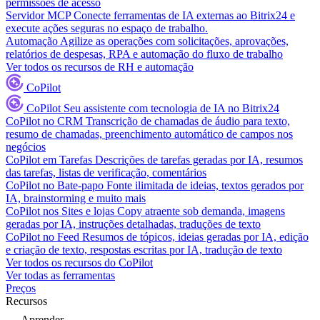
permissões de acesso
Servidor MCP
Conecte ferramentas de IA externas ao Bitrix24 e
execute ações seguras no espaço de trabalho.
Automação
Agilize as operações com solicitações, aprovações,
relatórios de despesas, RPA e automação do fluxo de trabalho
Ver todos os recursos de RH e automação
CoPilot
CoPilot
Seu assistente com tecnologia de IA no Bitrix24
CoPilot no CRM
Transcrição de chamadas de áudio para texto,
resumo de chamadas, preenchimento automático de campos nos
negócios
CoPilot em Tarefas
Descrições de tarefas geradas por IA, resumos
das tarefas, listas de verificação, comentários
CoPilot no Bate-papo
Fonte ilimitada de ideias, textos gerados por
IA, brainstorming e muito mais
CoPilot nos Sites e lojas
Copy atraente sob demanda, imagens
geradas por IA, instruções detalhadas, traduções de texto
CoPilot no Feed
Resumos de tópicos, ideias geradas por IA, edição
e criação de texto, respostas escritas por IA, tradução de texto
Ver todos os recursos do CoPilot
Ver todas as ferramentas
Preços
Recursos
Aprender