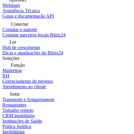
Webinars
Assistência Técnica
Guias e documentação API
Conectar
Contatar o suporte
Contatar parceiros locais Bitrix24
Ler
Hub de crescimento
Dicas e atualizações do Bitrix24
Soluções
Função
Marketing
RH
Gerenciamento de projetos
Atendimento ao cliente
Setor
Transporte e Armazenagem
Restaurantes
Trabalho remoto
CRM imobiliário
Instituições de Saúde
Prática Jurídica
Imobiliárias