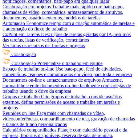
notificações, comentários, bate-papo em qualquer lugar
Colaboração em projetos
Trabalhe mais rápido com bate-papo,
chamadas de vídeo, comentários, armazenamento de arquivos,
documentos, usuários externos, modelos de tarefas
Automação
Economize tempo com a criação automática de tarefas e
a automação do fluxo de trabalho
CoPilot em Tarefas
Descrições de tarefas geradas por IA, resumos
das tarefas, listas de verificação, comentários
Ver todos os recursos de Tarefas e projetos
Colaboração
Colaboração
Potencialize o trabalho em equipe
Espaço de trabalho on-line
Use bate-papo, feed de atividades,
comentários, reações e comunicados em vídeo para toda a empresa
Documentos on-line e armazenamento de arquivos
Armazene,
compartilhe e edite documentos on-line facilmente com colegas de
trabalho usando o drive da empresa
Grupos de trabalho
Crie grupos de trabalho, convide usuários
externos, defina permissões de acesso e trabalhe em tarefas e
projetos
Reuniões on-line
Faça mais com chamadas de vídeo,
videoconferências, compartilhamento de tela, gravação de chamadas
e planos de fundo personalizados
Calendários compartilhados
Planeje com calendário pessoal e da
empresa, horários disponíveis, reserva de sala de reunião,