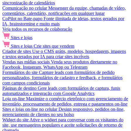
sincronização de calendários
Comunicação no celular
Messenger da equipe, chamadas de vídeo,
comentários, calendário, notificações em qualquer lugar
CoPilot no Bate-papo
Fonte ilimitada de ideias, textos gerados por
IA, brainstorming e muito mais
Veja todos os recursos de colaboração
Sites e lojas
Sites e lojas
Crie sites que vendem
Criador de sites
Use o CMS grátis, modelos, hospedagem, imagens
e textos gerados por IA para criar sites incríveis
Vendas nas mídias sociais
Venda seus produtos diretamente no
Facebook, Instagram, WhatsApp ou Telegram
Formulários do site
Capture leads com formulários de pedido
personalizados, formulários de cadastro e feedback, e formulários
com campos condicionais
Páginas de destino
Gere leads com formulários de captura, funis
automatizados e integração com Google Analytics
Loja on-line
Maximize o comércio eletrônico com gerenciamento de
inventário, processamento de pedidos, entrega e pagamentos on-line
Sites e lojas on-line no celular
Design responsivo, pedidos on-line,
gerenciamento de clientes no seu bolso
Widget do site
Ative o widget para conversar com os visitantes do
site, use mensageiros populares e aceite solicitações de retorno de
chamada