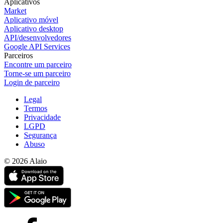
Aplicativos
Market
Aplicativo móvel
Aplicativo desktop
API/desenvolvedores
Google API Services
Parceiros
Encontre um parceiro
Torne-se um parceiro
Login de parceiro
Legal
Termos
Privacidade
LGPD
Segurança
Abuso
© 2026 Alaio