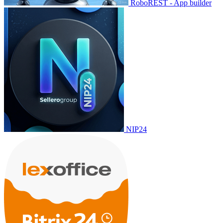
RoboREST - App builder
NIP24