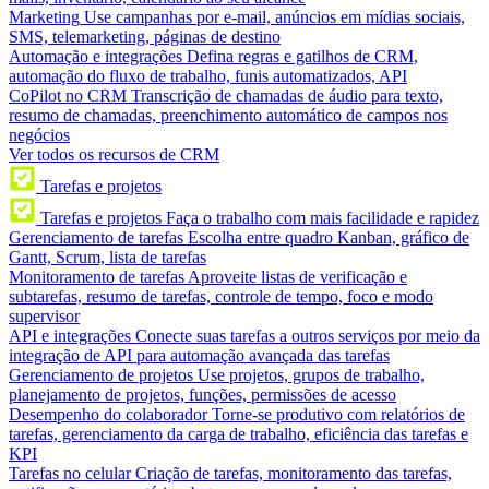
Marketing
Use campanhas por e-mail, anúncios em mídias sociais,
SMS, telemarketing, páginas de destino
Automação e integrações
Defina regras e gatilhos de CRM,
automação do fluxo de trabalho, funis automatizados, API
CoPilot no CRM
Transcrição de chamadas de áudio para texto,
resumo de chamadas, preenchimento automático de campos nos
negócios
Ver todos os recursos de CRM
Tarefas e projetos
Tarefas e projetos
Faça o trabalho com mais facilidade e rapidez
Gerenciamento de tarefas
Escolha entre quadro Kanban, gráfico de
Gantt, Scrum, lista de tarefas
Monitoramento de tarefas
Aproveite listas de verificação e
subtarefas, resumo de tarefas, controle de tempo, foco e modo
supervisor
API e integrações
Conecte suas tarefas a outros serviços por meio da
integração de API para automação avançada das tarefas
Gerenciamento de projetos
Use projetos, grupos de trabalho,
planejamento de projetos, funções, permissões de acesso
Desempenho do colaborador
Torne-se produtivo com relatórios de
tarefas, gerenciamento da carga de trabalho, eficiência das tarefas e
KPI
Tarefas no celular
Criação de tarefas, monitoramento das tarefas,