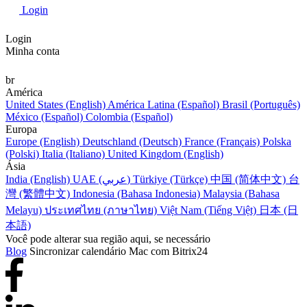
Login
Login
Minha conta
br
América
United States (English)
América Latina (Español)
Brasil (Português)
México (Español)
Colombia (Español)
Europa
Europe (English)
Deutschland (Deutsch)
France (Français)
Polska
(Polski)
Italia (Italiano)
United Kingdom (English)
Ásia
India (English)
UAE (عربي)
Türkiye (Türkçe)
中国 (简体中文)
台
灣 (繁體中文)
Indonesia (Bahasa Indonesia)
Malaysia (Bahasa
Melayu)
ประเทศไทย (ภาษาไทย)
Việt Nam (Tiếng Việt)
日本 (日
本語)
Você pode alterar sua região aqui, se necessário
Blog
Sincronizar calendário Mac com Bitrix24