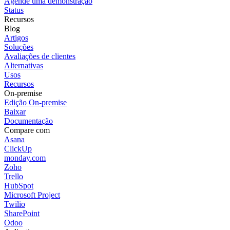
Agende uma demonstração
Status
Recursos
Blog
Artigos
Soluções
Avaliações de clientes
Alternativas
Usos
Recursos
On-premise
Edição On-premise
Baixar
Documentação
Compare com
Asana
ClickUp
monday.com
Zoho
Trello
HubSpot
Microsoft Project
Twilio
SharePoint
Odoo