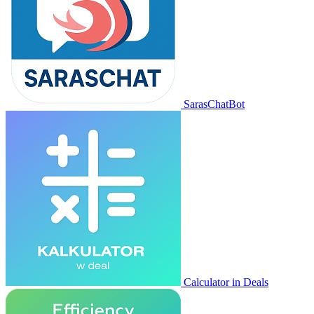
SarasChatBot
Calculator in Deals