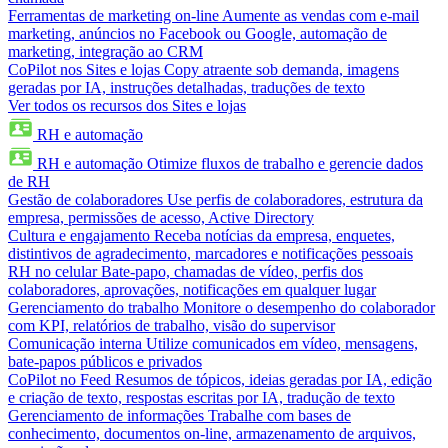
Ferramentas de marketing on-line
Aumente as vendas com e-mail
marketing, anúncios no Facebook ou Google, automação de
marketing, integração ao CRM
CoPilot nos Sites e lojas
Copy atraente sob demanda, imagens
geradas por IA, instruções detalhadas, traduções de texto
Ver todos os recursos dos Sites e lojas
RH e automação
RH e automação
Otimize fluxos de trabalho e gerencie dados
de RH
Gestão de colaboradores
Use perfis de colaboradores, estrutura da
empresa, permissões de acesso, Active Directory
Cultura e engajamento
Receba notícias da empresa, enquetes,
distintivos de agradecimento, marcadores e notificações pessoais
RH no celular
Bate-papo, chamadas de vídeo, perfis dos
colaboradores, aprovações, notificações em qualquer lugar
Gerenciamento do trabalho
Monitore o desempenho do colaborador
com KPI, relatórios de trabalho, visão do supervisor
Comunicação interna
Utilize comunicados em vídeo, mensagens,
bate-papos públicos e privados
CoPilot no Feed
Resumos de tópicos, ideias geradas por IA, edição
e criação de texto, respostas escritas por IA, tradução de texto
Gerenciamento de informações
Trabalhe com bases de
conhecimento, documentos on-line, armazenamento de arquivos,