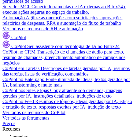
permissões de acesso
Servidor MCP
Conecte ferramentas de IA externas ao Bitrix24 e
execute ações seguras no espaço de trabalho.
Automação
Agilize as operações com solicitações, aprovações,
relatórios de despesas, RPA e automação do fluxo de trabalho
Ver todos os recursos de RH e automação
CoPilot
CoPilot
Seu assistente com tecnologia de IA no Bitrix24
CoPilot no CRM
Transcrição de chamadas de áudio para texto,
resumo de chamadas, preenchimento automático de campos nos
negócios
CoPilot em Tarefas
Descrições de tarefas geradas por IA, resumos
das tarefas, listas de verificação, comentários
CoPilot no Bate-papo
Fonte ilimitada de ideias, textos gerados por
IA, brainstorming e muito mais
CoPilot nos Sites e lojas
Copy atraente sob demanda, imagens
geradas por IA, instruções detalhadas, traduções de texto
CoPilot no Feed
Resumos de tópicos, ideias geradas por IA, edição
e criação de texto, respostas escritas por IA, tradução de texto
Ver todos os recursos do CoPilot
Ver todas as ferramentas
Preços
Recursos
Aprender