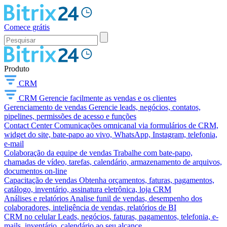
Comece grátis
Produto
CRM
CRM
Gerencie facilmente as vendas e os clientes
Gerenciamento de vendas
Gerencie leads, negócios, contatos,
pipelines, permissões de acesso e funções
Contact Center
Comunicações omnicanal via formulários de CRM,
widget do site, bate-papo ao vivo, WhatsApp, Instagram, telefonia,
e-mail
Colaboração da equipe de vendas
Trabalhe com bate-papo,
chamadas de vídeo, tarefas, calendário, armazenamento de arquivos,
documentos on-line
Capacitação de vendas
Obtenha orçamentos, faturas, pagamentos,
catálogo, inventário, assinatura eletrônica, loja CRM
Análises e relatórios
Analise funil de vendas, desempenho dos
colaboradores, inteligência de vendas, relatórios de BI
CRM no celular
Leads, negócios, faturas, pagamentos, telefonia, e-
mails, inventário, calendário ao seu alcance