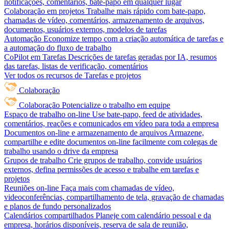
notificações, comentários, bate-papo em qualquer lugar
Colaboração em projetos
Trabalhe mais rápido com bate-papo,
chamadas de vídeo, comentários, armazenamento de arquivos,
documentos, usuários externos, modelos de tarefas
Automação
Economize tempo com a criação automática de tarefas e
a automação do fluxo de trabalho
CoPilot em Tarefas
Descrições de tarefas geradas por IA, resumos
das tarefas, listas de verificação, comentários
Ver todos os recursos de Tarefas e projetos
Colaboração
Colaboração
Potencialize o trabalho em equipe
Espaço de trabalho on-line
Use bate-papo, feed de atividades,
comentários, reações e comunicados em vídeo para toda a empresa
Documentos on-line e armazenamento de arquivos
Armazene,
compartilhe e edite documentos on-line facilmente com colegas de
trabalho usando o drive da empresa
Grupos de trabalho
Crie grupos de trabalho, convide usuários
externos, defina permissões de acesso e trabalhe em tarefas e
projetos
Reuniões on-line
Faça mais com chamadas de vídeo,
videoconferências, compartilhamento de tela, gravação de chamadas
e planos de fundo personalizados
Calendários compartilhados
Planeje com calendário pessoal e da
empresa, horários disponíveis, reserva de sala de reunião,