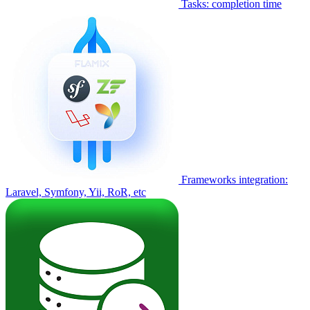
Tasks: completion time
Frameworks integration:
Laravel, Symfony, Yii, RoR, etc