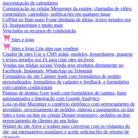
sincronização de calendários
Comunicação no celular
Messenger da equipe, chamadas de vídeo,
comentários, calendário, notificações em qualquer lugar
CoPilot no Bate-papo
Fonte ilimitada de ideias, textos gerados por
IA, brainstorming e muito mais
Veja todos os recursos de colaboração
Sites e lojas
Sites e lojas
Crie sites que vendem
Criador de sites
Use o CMS grátis, modelos, hospedagem, imagens
e textos gerados por IA para criar sites incríveis
Vendas nas mídias sociais
Venda seus produtos diretamente no
Facebook, Instagram, WhatsApp ou Telegram
Formulários do site
Capture leads com formulários de pedido
personalizados, formulários de cadastro e feedback, e formulários
com campos condicionais
Páginas de destino
Gere leads com formulários de captura, funis
automatizados e integração com Google Analytics
Loja on-line
Maximize o comércio eletrônico com gerenciamento de
inventário, processamento de pedidos, entrega e pagamentos on-line
Sites e lojas on-line no celular
Design responsivo, pedidos on-line,
gerenciamento de clientes no seu bolso
Widget do site
Ative o widget para conversar com os visitantes do
site, use mensageiros populares e aceite solicitações de retorno de
chamada