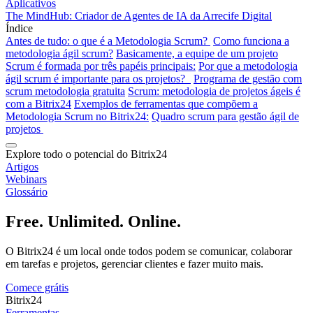
Aplicativos
The MindHub: Criador de Agentes de IA da Arrecife Digital
Índice
Antes de tudo: o que é a Metodologia Scrum?
Como funciona a
metodologia ágil scrum?
Basicamente, a equipe de um projeto
Scrum é formada por três papéis principais:
Por que a metodologia
ágil scrum é importante para os projetos?
Programa de gestão com
scrum metodologia gratuita
Scrum: metodologia de projetos ágeis é
com a Bitrix24
Exemplos de ferramentas que compõem a
Metodologia Scrum no Bitrix24:
Quadro scrum para gestão ágil de
projetos
Explore todo o potencial do Bitrix24
Artigos
Webinars
Glossário
Free. Unlimited. Online.
O Bitrix24 é um local onde todos podem se comunicar, colaborar
em tarefas e projetos, gerenciar clientes e fazer muito mais.
Comece grátis
Bitrix24
Ferramentas