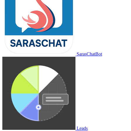
SarasChatBot
Leads