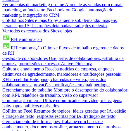
Ferramentas de marketing on-line
Aumente as vendas com e-mail
marketing, anúncios no Facebook ou Google, automação de
marketing, integração ao CRM
CoPilot nos Sites e lojas
Copy atraente sob demanda, imagens
geradas por IA, instruções detalhadas, traduções de texto
Ver todos os recursos dos Sites e lojas
RH e automação
RH e automação
Otimize fluxos de trabalho e gerencie dados
de RH
Gestão de colaboradores
Use perfis de colaboradores, estrutura da
empresa, permissões de acesso, Active Directory
Cultura e engajamento
Receba notícias da empresa, enquetes,
distintivos de agradecimento, marcadores e notificações pessoais
RH no celular
Bate-papo, chamadas de vídeo, perfis dos
colaboradores, aprovações, notificações em qualquer lugar
Gerenciamento do trabalho
Monitore o desempenho do colaborador
com KPI, relatórios de trabalho, visão do supervisor
Comunicação interna
Utilize comunicados em vídeo, mensagens,
bate-papos públicos e privados
CoPilot no Feed
Resumos de tópicos, ideias geradas por IA, edição
e criação de texto, respostas escritas por IA, tradução de texto
Gerenciamento de informações
Trabalhe com bases de
conhecimento, documentos on-line, armazenamento de arquivos,