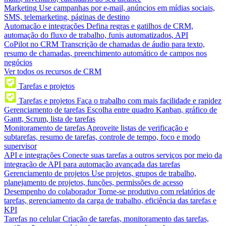
Marketing
Use campanhas por e-mail, anúncios em mídias sociais,
SMS, telemarketing, páginas de destino
Automação e integrações
Defina regras e gatilhos de CRM,
automação do fluxo de trabalho, funis automatizados, API
CoPilot no CRM
Transcrição de chamadas de áudio para texto,
resumo de chamadas, preenchimento automático de campos nos
negócios
Ver todos os recursos de CRM
Tarefas e projetos
Tarefas e projetos
Faça o trabalho com mais facilidade e rapidez
Gerenciamento de tarefas
Escolha entre quadro Kanban, gráfico de
Gantt, Scrum, lista de tarefas
Monitoramento de tarefas
Aproveite listas de verificação e
subtarefas, resumo de tarefas, controle de tempo, foco e modo
supervisor
API e integrações
Conecte suas tarefas a outros serviços por meio da
integração de API para automação avançada das tarefas
Gerenciamento de projetos
Use projetos, grupos de trabalho,
planejamento de projetos, funções, permissões de acesso
Desempenho do colaborador
Torne-se produtivo com relatórios de
tarefas, gerenciamento da carga de trabalho, eficiência das tarefas e
KPI
Tarefas no celular
Criação de tarefas, monitoramento das tarefas,