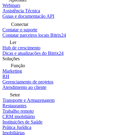
Webinars
Assistência Técnica
Guias e documentação API
Conectar
Contatar o suporte
Contatar parceiros locais Bitrix24
Ler
Hub de crescimento
Dicas e atualizações do Bitrix24
Soluções
Função
Marketing
RH
Gerenciamento de projetos
Atendimento ao cliente
Setor
Transporte e Armazenagem
Restaurantes
Trabalho remoto
CRM imobiliário
Instituições de Saúde
Prática Jurídica
Imobiliárias