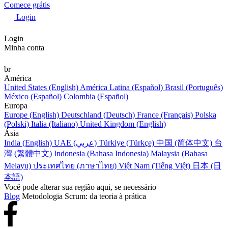
Comece grátis
Login
Login
Minha conta
br
América
United States (English)
América Latina (Español)
Brasil (Português)
México (Español)
Colombia (Español)
Europa
Europe (English)
Deutschland (Deutsch)
France (Français)
Polska
(Polski)
Italia (Italiano)
United Kingdom (English)
Ásia
India (English)
UAE (عربي)
Türkiye (Türkçe)
中国 (简体中文)
台
灣 (繁體中文)
Indonesia (Bahasa Indonesia)
Malaysia (Bahasa
Melayu)
ประเทศไทย (ภาษาไทย)
Việt Nam (Tiếng Việt)
日本 (日
本語)
Você pode alterar sua região aqui, se necessário
Blog
Metodologia Scrum: da teoria à prática