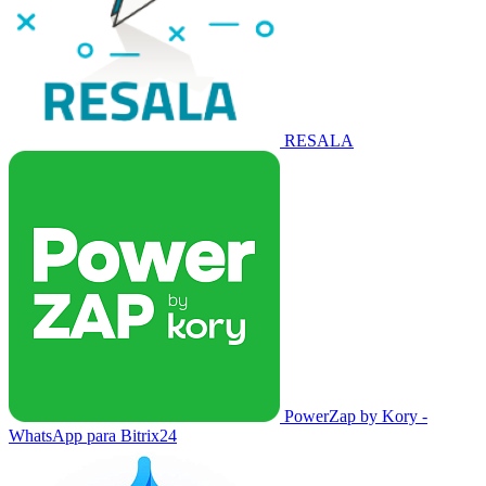
RESALA
PowerZap by Kory -
WhatsApp para Bitrix24