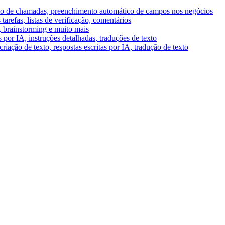
umo de chamadas, preenchimento automático de campos nos negócios
tarefas, listas de verificação, comentários
A, brainstorming e muito mais
por IA, instruções detalhadas, traduções de texto
riação de texto, respostas escritas por IA, tradução de texto