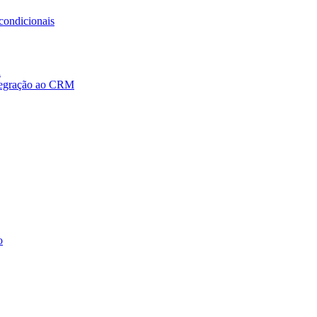
condicionais
a
ntegração ao CRM
o