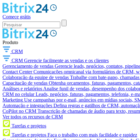
Comece grátis
Produto
CRM
CRM
Gerencie facilmente as vendas e os clientes
Gerenciamento de vendas
Gerencie leads, negócios, contatos, pipelin
Contact Center
Comunicações omnicanal via formulários de CRM, widg
Colaboração da equipe de vendas
Trabalhe com bate-papo, chamadas d
Capacitação de vendas
Obtenha orçamentos, faturas, pagamentos, catá
Análises e relatórios
Analise funil de vendas, desempenho dos colabora
CRM no celular
Leads, negócios, faturas, pagamentos, telefonia, e-ma
Marketing
Use campanhas por e-mail, anúncios em mídias sociais, SM
Automação e integrações
Defina regras e gatilhos de CRM, automação
CoPilot no CRM
Transcrição de chamadas de áudio para texto, res
Ver todos os recursos de CRM
Tarefas e projetos
Tarefas e projetos
Faça o trabalho com mais facilidade e rapidez