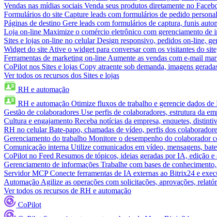
Vendas nas mídias sociais
Venda seus produtos diretamente no Face
Formulários do site
Capture leads com formulários de pedido personal
Páginas de destino
Gere leads com formulários de captura, funis aut
Loja on-line
Maximize o comércio eletrônico com gerenciamento de in
Sites e lojas on-line no celular
Design responsivo, pedidos on-line, ge
Widget do site
Ative o widget para conversar com os visitantes do sit
Ferramentas de marketing on-line
Aumente as vendas com e-mail mar
CoPilot nos Sites e lojas
Copy atraente sob demanda, imagens geradas 
Ver todos os recursos dos Sites e lojas
RH e automação
RH e automação
Otimize fluxos de trabalho e gerencie dados d
Gestão de colaboradores
Use perfis de colaboradores, estrutura da em
Cultura e engajamento
Receba notícias da empresa, enquetes, distinti
RH no celular
Bate-papo, chamadas de vídeo, perfis dos colaboradore
Gerenciamento do trabalho
Monitore o desempenho do colaborador com
Comunicação interna
Utilize comunicados em vídeo, mensagens, bate
CoPilot no Feed
Resumos de tópicos, ideias geradas por IA, edição e c
Gerenciamento de informações
Trabalhe com bases de conhecimento,
Servidor MCP
Conecte ferramentas de IA externas ao Bitrix24 e exec
Automação
Agilize as operações com solicitações, aprovações, relat
Ver todos os recursos de RH e automação
CoPilot