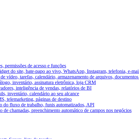
es, permissões de acesso e funções
et do site, bate-papo ao vivo, WhatsApp, Instagram, telefonia, e-mai
e vídeo, tarefas, calendário, armazenamento de arquivos, documentos 
logo, inventário, assinatura eletrônica, loja CRM
dores, inteligência de vendas, relatórios de BI
ils, inventário, calendário ao seu alcance
S, telemarketing, páginas de destino
 do fluxo de trabalho, funis automatizados, API
umo de chamadas, preenchimento automático de campos nos negócios