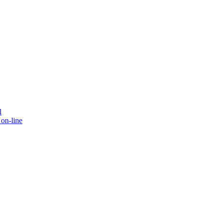
l
on-line