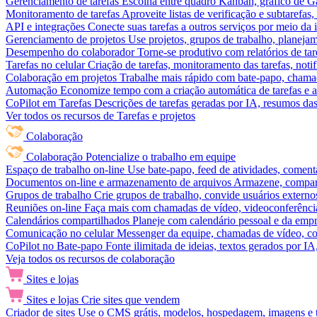
Gerenciamento de tarefas
Escolha entre quadro Kanban, gráfico de Gan
Monitoramento de tarefas
Aproveite listas de verificação e subtarefas
API e integrações
Conecte suas tarefas a outros serviços por meio da
Gerenciamento de projetos
Use projetos, grupos de trabalho, planeja
Desempenho do colaborador
Torne-se produtivo com relatórios de tar
Tarefas no celular
Criação de tarefas, monitoramento das tarefas, noti
Colaboração em projetos
Trabalhe mais rápido com bate-papo, chamad
Automação
Economize tempo com a criação automática de tarefas e a
CoPilot em Tarefas
Descrições de tarefas geradas por IA, resumos das 
Ver todos os recursos de Tarefas e projetos
Colaboração
Colaboração
Potencialize o trabalho em equipe
Espaço de trabalho on-line
Use bate-papo, feed de atividades, coment
Documentos on-line e armazenamento de arquivos
Armazene, compart
Grupos de trabalho
Crie grupos de trabalho, convide usuários externos
Reuniões on-line
Faça mais com chamadas de vídeo, videoconferência
Calendários compartilhados
Planeje com calendário pessoal e da empre
Comunicação no celular
Messenger da equipe, chamadas de vídeo, com
CoPilot no Bate-papo
Fonte ilimitada de ideias, textos gerados por I
Veja todos os recursos de colaboração
Sites e lojas
Sites e lojas
Crie sites que vendem
Criador de sites
Use o CMS grátis, modelos, hospedagem, imagens e tex