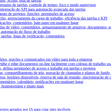
tt, Scrum, lista de tarefas
, resumo de tarefas, controle de tempo, foco e modo supervisor
 integração de API para automação avançada das tarefas
mento de projetos, funções, permissões de acesso
efas, gerenciamento da carga de trabalho, eficiência das tarefas e KPI
ficações, comentários, bate-papo em qualquer lugar
as de vídeo, comentários, armazenamento de arquivos, documentos, usu
 automação do fluxo de trabalho
tarefas, listas de verificação, comentários
ários, reações e comunicados em vídeo para toda a empresa
ilhe e edite documentos on-line facilmente com colegas de trabalho us
, defina permissões de acesso e trabalhe em tarefas e projetos
s, compartilhamento de tela, gravação de chamadas e planos de fundo 
sa, horários disponíveis, reserva de sala de reunião, sincronização de 
entários, calendário, notificações em qualquer lugar
A, brainstorming e muito mais
tos gerados por IA para criar sites incríveis