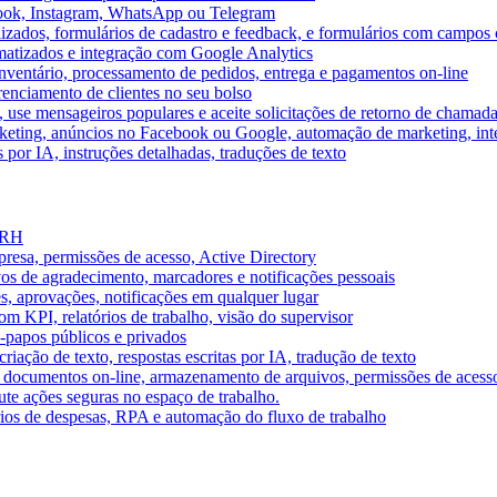
book, Instagram, WhatsApp ou Telegram
izados, formulários de cadastro e feedback, e formulários com campos 
omatizados e integração com Google Analytics
ventário, processamento de pedidos, entrega e pagamentos on-line
renciamento de clientes no seu bolso
e, use mensageiros populares e aceite solicitações de retorno de chamad
keting, anúncios no Facebook ou Google, automação de marketing, i
por IA, instruções detalhadas, traduções de texto
e RH
presa, permissões de acesso, Active Directory
vos de agradecimento, marcadores e notificações pessoais
s, aprovações, notificações em qualquer lugar
 KPI, relatórios de trabalho, visão do supervisor
-papos públicos e privados
riação de texto, respostas escritas por IA, tradução de texto
 documentos on-line, armazenamento de arquivos, permissões de acess
ute ações seguras no espaço de trabalho.
órios de despesas, RPA e automação do fluxo de trabalho