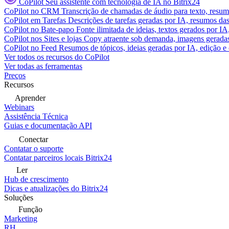
CoPilot
Seu assistente com tecnologia de IA no Bitrix24
CoPilot no CRM
Transcrição de chamadas de áudio para texto, res
CoPilot em Tarefas
Descrições de tarefas geradas por IA, resumos das 
CoPilot no Bate-papo
Fonte ilimitada de ideias, textos gerados por I
CoPilot nos Sites e lojas
Copy atraente sob demanda, imagens geradas 
CoPilot no Feed
Resumos de tópicos, ideias geradas por IA, edição e c
Ver todos os recursos do CoPilot
Ver todas as ferramentas
Preços
Recursos
Aprender
Webinars
Assistência Técnica
Guias e documentação API
Conectar
Contatar o suporte
Contatar parceiros locais Bitrix24
Ler
Hub de crescimento
Dicas e atualizações do Bitrix24
Soluções
Função
Marketing
RH