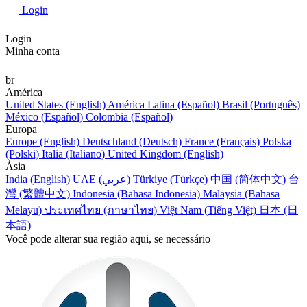
Login
Login
Minha conta
br
América
United States (English)
América Latina (Español)
Brasil (Português)
México (Español)
Colombia (Español)
Europa
Europe (English)
Deutschland (Deutsch)
France (Français)
Polska
(Polski)
Italia (Italiano)
United Kingdom (English)
Ásia
India (English)
UAE (عربي)
Türkiye (Türkçe)
中国 (简体中文)
台
灣 (繁體中文)
Indonesia (Bahasa Indonesia)
Malaysia (Bahasa
Melayu)
ประเทศไทย (ภาษาไทย)
Việt Nam (Tiếng Việt)
日本 (日
本語)
Você pode alterar sua região aqui, se necessário