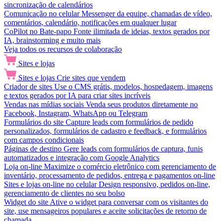
sincronização de calendários
Comunicação no celular
Messenger da equipe, chamadas de vídeo,
comentários, calendário, notificações em qualquer lugar
CoPilot no Bate-papo
Fonte ilimitada de ideias, textos gerados por
IA, brainstorming e muito mais
Veja todos os recursos de colaboração
Sites e lojas
Sites e lojas
Crie sites que vendem
Criador de sites
Use o CMS grátis, modelos, hospedagem, imagens
e textos gerados por IA para criar sites incríveis
Vendas nas mídias sociais
Venda seus produtos diretamente no
Facebook, Instagram, WhatsApp ou Telegram
Formulários do site
Capture leads com formulários de pedido
personalizados, formulários de cadastro e feedback, e formulários
com campos condicionais
Páginas de destino
Gere leads com formulários de captura, funis
automatizados e integração com Google Analytics
Loja on-line
Maximize o comércio eletrônico com gerenciamento de
inventário, processamento de pedidos, entrega e pagamentos on-line
Sites e lojas on-line no celular
Design responsivo, pedidos on-line,
gerenciamento de clientes no seu bolso
Widget do site
Ative o widget para conversar com os visitantes do
site, use mensageiros populares e aceite solicitações de retorno de
chamada