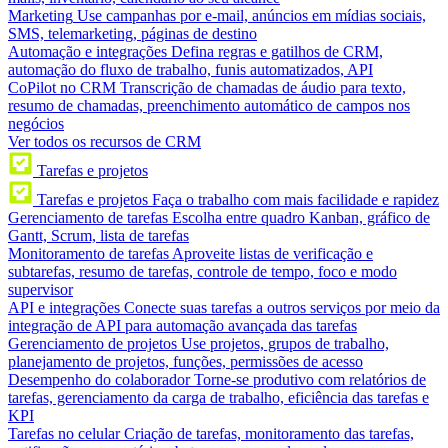
Marketing
Use campanhas por e-mail, anúncios em mídias sociais,
SMS, telemarketing, páginas de destino
Automação e integrações
Defina regras e gatilhos de CRM,
automação do fluxo de trabalho, funis automatizados, API
CoPilot no CRM
Transcrição de chamadas de áudio para texto,
resumo de chamadas, preenchimento automático de campos nos
negócios
Ver todos os recursos de CRM
Tarefas e projetos
Tarefas e projetos
Faça o trabalho com mais facilidade e rapidez
Gerenciamento de tarefas
Escolha entre quadro Kanban, gráfico de
Gantt, Scrum, lista de tarefas
Monitoramento de tarefas
Aproveite listas de verificação e
subtarefas, resumo de tarefas, controle de tempo, foco e modo
supervisor
API e integrações
Conecte suas tarefas a outros serviços por meio da
integração de API para automação avançada das tarefas
Gerenciamento de projetos
Use projetos, grupos de trabalho,
planejamento de projetos, funções, permissões de acesso
Desempenho do colaborador
Torne-se produtivo com relatórios de
tarefas, gerenciamento da carga de trabalho, eficiência das tarefas e
KPI
Tarefas no celular
Criação de tarefas, monitoramento das tarefas,