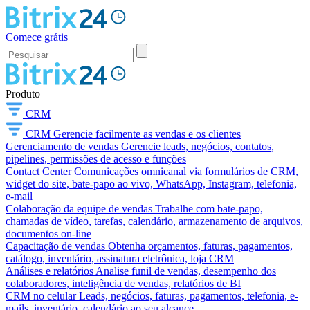
Comece grátis
Produto
CRM
CRM
Gerencie facilmente as vendas e os clientes
Gerenciamento de vendas
Gerencie leads, negócios, contatos,
pipelines, permissões de acesso e funções
Contact Center
Comunicações omnicanal via formulários de CRM,
widget do site, bate-papo ao vivo, WhatsApp, Instagram, telefonia,
e-mail
Colaboração da equipe de vendas
Trabalhe com bate-papo,
chamadas de vídeo, tarefas, calendário, armazenamento de arquivos,
documentos on-line
Capacitação de vendas
Obtenha orçamentos, faturas, pagamentos,
catálogo, inventário, assinatura eletrônica, loja CRM
Análises e relatórios
Analise funil de vendas, desempenho dos
colaboradores, inteligência de vendas, relatórios de BI
CRM no celular
Leads, negócios, faturas, pagamentos, telefonia, e-
mails, inventário, calendário ao seu alcance