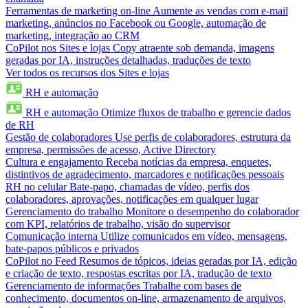
Ferramentas de marketing on-line
Aumente as vendas com e-mail
marketing, anúncios no Facebook ou Google, automação de
marketing, integração ao CRM
CoPilot nos Sites e lojas
Copy atraente sob demanda, imagens
geradas por IA, instruções detalhadas, traduções de texto
Ver todos os recursos dos Sites e lojas
RH e automação
RH e automação
Otimize fluxos de trabalho e gerencie dados
de RH
Gestão de colaboradores
Use perfis de colaboradores, estrutura da
empresa, permissões de acesso, Active Directory
Cultura e engajamento
Receba notícias da empresa, enquetes,
distintivos de agradecimento, marcadores e notificações pessoais
RH no celular
Bate-papo, chamadas de vídeo, perfis dos
colaboradores, aprovações, notificações em qualquer lugar
Gerenciamento do trabalho
Monitore o desempenho do colaborador
com KPI, relatórios de trabalho, visão do supervisor
Comunicação interna
Utilize comunicados em vídeo, mensagens,
bate-papos públicos e privados
CoPilot no Feed
Resumos de tópicos, ideias geradas por IA, edição
e criação de texto, respostas escritas por IA, tradução de texto
Gerenciamento de informações
Trabalhe com bases de
conhecimento, documentos on-line, armazenamento de arquivos,