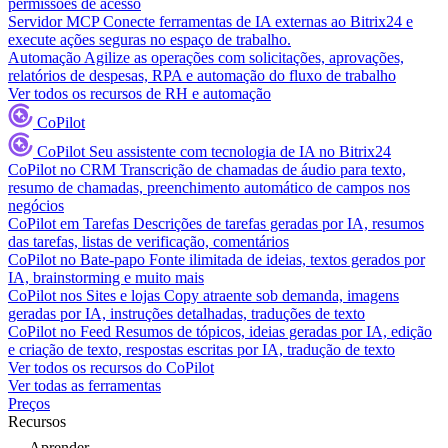
permissões de acesso
Servidor MCP
Conecte ferramentas de IA externas ao Bitrix24 e
execute ações seguras no espaço de trabalho.
Automação
Agilize as operações com solicitações, aprovações,
relatórios de despesas, RPA e automação do fluxo de trabalho
Ver todos os recursos de RH e automação
CoPilot
CoPilot
Seu assistente com tecnologia de IA no Bitrix24
CoPilot no CRM
Transcrição de chamadas de áudio para texto,
resumo de chamadas, preenchimento automático de campos nos
negócios
CoPilot em Tarefas
Descrições de tarefas geradas por IA, resumos
das tarefas, listas de verificação, comentários
CoPilot no Bate-papo
Fonte ilimitada de ideias, textos gerados por
IA, brainstorming e muito mais
CoPilot nos Sites e lojas
Copy atraente sob demanda, imagens
geradas por IA, instruções detalhadas, traduções de texto
CoPilot no Feed
Resumos de tópicos, ideias geradas por IA, edição
e criação de texto, respostas escritas por IA, tradução de texto
Ver todos os recursos do CoPilot
Ver todas as ferramentas
Preços
Recursos
Aprender