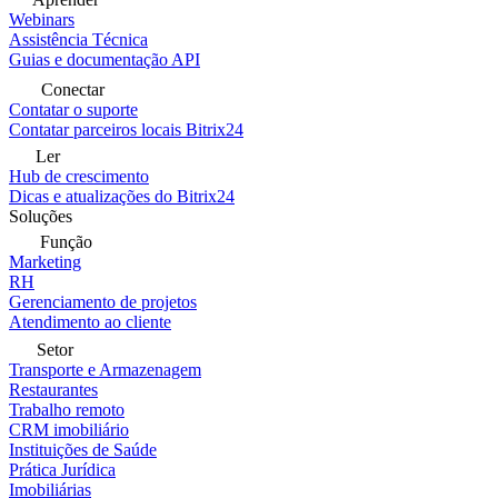
Webinars
Assistência Técnica
Guias e documentação API
Conectar
Contatar o suporte
Contatar parceiros locais Bitrix24
Ler
Hub de crescimento
Dicas e atualizações do Bitrix24
Soluções
Função
Marketing
RH
Gerenciamento de projetos
Atendimento ao cliente
Setor
Transporte e Armazenagem
Restaurantes
Trabalho remoto
CRM imobiliário
Instituições de Saúde
Prática Jurídica
Imobiliárias