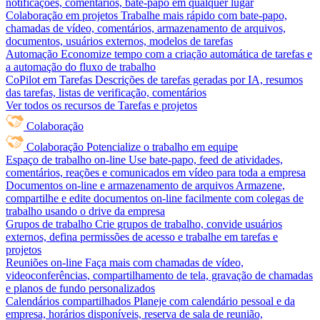
notificações, comentários, bate-papo em qualquer lugar
Colaboração em projetos
Trabalhe mais rápido com bate-papo,
chamadas de vídeo, comentários, armazenamento de arquivos,
documentos, usuários externos, modelos de tarefas
Automação
Economize tempo com a criação automática de tarefas e
a automação do fluxo de trabalho
CoPilot em Tarefas
Descrições de tarefas geradas por IA, resumos
das tarefas, listas de verificação, comentários
Ver todos os recursos de Tarefas e projetos
Colaboração
Colaboração
Potencialize o trabalho em equipe
Espaço de trabalho on-line
Use bate-papo, feed de atividades,
comentários, reações e comunicados em vídeo para toda a empresa
Documentos on-line e armazenamento de arquivos
Armazene,
compartilhe e edite documentos on-line facilmente com colegas de
trabalho usando o drive da empresa
Grupos de trabalho
Crie grupos de trabalho, convide usuários
externos, defina permissões de acesso e trabalhe em tarefas e
projetos
Reuniões on-line
Faça mais com chamadas de vídeo,
videoconferências, compartilhamento de tela, gravação de chamadas
e planos de fundo personalizados
Calendários compartilhados
Planeje com calendário pessoal e da
empresa, horários disponíveis, reserva de sala de reunião,