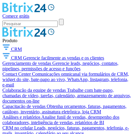
Comece grátis
Produto
CRM
CRM
Gerencie facilmente as vendas e os clientes
Gerenciamento de vendas
Gerencie leads, negócios, contatos,
pipelines, permissões de acesso e funções
Contact Center
Comunicações omnicanal via formulários de CRM,
widget do site, bate-papo ao vivo, WhatsApp, Instagram, telefonia,
e-mail
Colaboração da equipe de vendas
Trabalhe com bate-papo,
chamadas de vídeo, tarefas, calendário, armazenamento de arquivos,
documentos on-line
Capacitação de vendas
Obtenha orçamentos, faturas, pagamentos,
catálogo, inventário, assinatura eletrônica, loja CRM
Análises e relatórios
Analise funil de vendas, desempenho dos
colaboradores, inteligência de vendas, relatórios de BI
CRM no celular
Leads, negócios, faturas, pagamentos, telefonia, e-
mails, inventário, calendário ao seu alcance