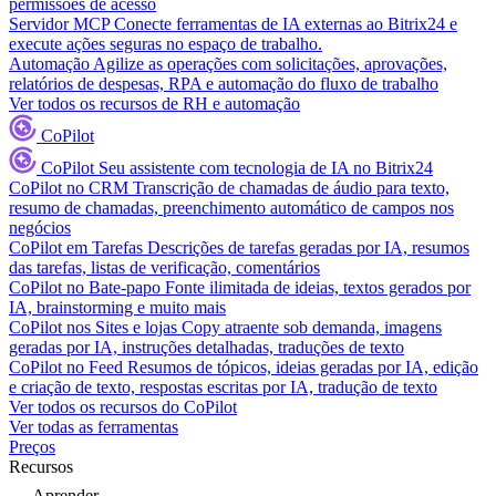
permissões de acesso
Servidor MCP
Conecte ferramentas de IA externas ao Bitrix24 e
execute ações seguras no espaço de trabalho.
Automação
Agilize as operações com solicitações, aprovações,
relatórios de despesas, RPA e automação do fluxo de trabalho
Ver todos os recursos de RH e automação
CoPilot
CoPilot
Seu assistente com tecnologia de IA no Bitrix24
CoPilot no CRM
Transcrição de chamadas de áudio para texto,
resumo de chamadas, preenchimento automático de campos nos
negócios
CoPilot em Tarefas
Descrições de tarefas geradas por IA, resumos
das tarefas, listas de verificação, comentários
CoPilot no Bate-papo
Fonte ilimitada de ideias, textos gerados por
IA, brainstorming e muito mais
CoPilot nos Sites e lojas
Copy atraente sob demanda, imagens
geradas por IA, instruções detalhadas, traduções de texto
CoPilot no Feed
Resumos de tópicos, ideias geradas por IA, edição
e criação de texto, respostas escritas por IA, tradução de texto
Ver todos os recursos do CoPilot
Ver todas as ferramentas
Preços
Recursos
Aprender