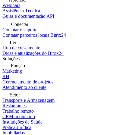
Webinars
Assistência Técnica
Guias e documentação API
Conectar
Contatar o suporte
Contatar parceiros locais Bitrix24
Ler
Hub de crescimento
Dicas e atualizações do Bitrix24
Soluções
Função
Marketing
RH
Gerenciamento de projetos
Atendimento ao cliente
Setor
Transporte e Armazenagem
Restaurantes
Trabalho remoto
CRM imobiliário
Instituições de Saúde
Prática Jurídica
Imobiliárias