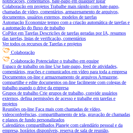
notificações, comentários, bate-papo em qualquer lugar
Colaboração em projetos
Trabalhe mais rápido com bate-papo,
chamadas de vídeo, comentários, armazenamento de arquivos,
documentos, usuários externos, modelos de tarefas
Automação
Economize tempo com a criação automática de tarefas e
a automação do fluxo de trabalho
CoPilot em Tarefas
Descrições de tarefas geradas por IA, resumos
das tarefas, listas de verificação, comentários
Ver todos os recursos de Tarefas e projetos
Colaboração
Colaboração
Potencialize o trabalho em equipe
Espaço de trabalho on-line
Use bate-papo, feed de atividades,
comentários, reações e comunicados em vídeo para toda a empresa
Documentos on-line e armazenamento de arquivos
Armazene,
compartilhe e edite documentos on-line facilmente com colegas de
trabalho usando o drive da empresa
Grupos de trabalho
Crie grupos de trabalho, convide usuários
externos, defina permissões de acesso e trabalhe em tarefas e
projetos
Reuniões on-line
Faça mais com chamadas de vídeo,
videoconferências, compartilhamento de tela, gravação de chamadas
e planos de fundo personalizados
Calendários compartilhados
Planeje com calendário pessoal e da
empresa, horários disponíveis, reserva de sala de reunião,