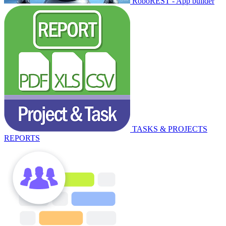
RoboREST - App builder
TASKS & PROJECTS
REPORTS