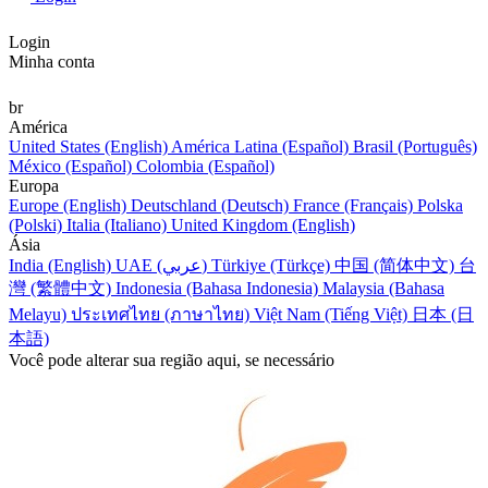
Login
Minha conta
br
América
United States (English)
América Latina (Español)
Brasil (Português)
México (Español)
Colombia (Español)
Europa
Europe (English)
Deutschland (Deutsch)
France (Français)
Polska
(Polski)
Italia (Italiano)
United Kingdom (English)
Ásia
India (English)
UAE (عربي)
Türkiye (Türkçe)
中国 (简体中文)
台
灣 (繁體中文)
Indonesia (Bahasa Indonesia)
Malaysia (Bahasa
Melayu)
ประเทศไทย (ภาษาไทย)
Việt Nam (Tiếng Việt)
日本 (日
本語)
Você pode alterar sua região aqui, se necessário