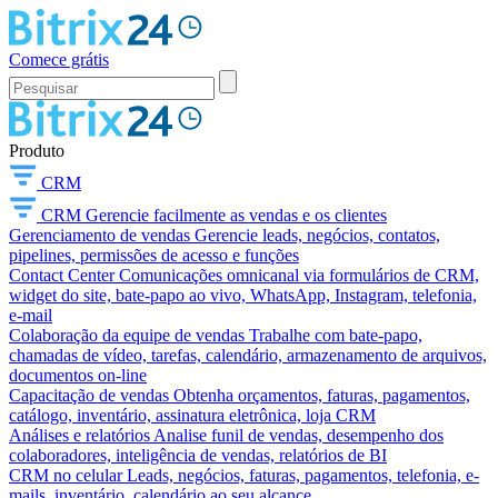
Comece grátis
Produto
CRM
CRM
Gerencie facilmente as vendas e os clientes
Gerenciamento de vendas
Gerencie leads, negócios, contatos,
pipelines, permissões de acesso e funções
Contact Center
Comunicações omnicanal via formulários de CRM,
widget do site, bate-papo ao vivo, WhatsApp, Instagram, telefonia,
e-mail
Colaboração da equipe de vendas
Trabalhe com bate-papo,
chamadas de vídeo, tarefas, calendário, armazenamento de arquivos,
documentos on-line
Capacitação de vendas
Obtenha orçamentos, faturas, pagamentos,
catálogo, inventário, assinatura eletrônica, loja CRM
Análises e relatórios
Analise funil de vendas, desempenho dos
colaboradores, inteligência de vendas, relatórios de BI
CRM no celular
Leads, negócios, faturas, pagamentos, telefonia, e-
mails, inventário, calendário ao seu alcance