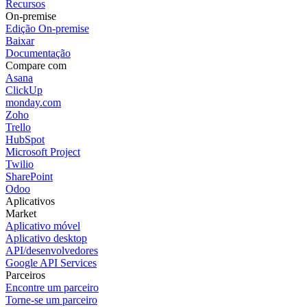
Recursos
On-premise
Edição On-premise
Baixar
Documentação
Compare com
Asana
ClickUp
monday.com
Zoho
Trello
HubSpot
Microsoft Project
Twilio
SharePoint
Odoo
Aplicativos
Market
Aplicativo móvel
Aplicativo desktop
API/desenvolvedores
Google API Services
Parceiros
Encontre um parceiro
Torne-se um parceiro