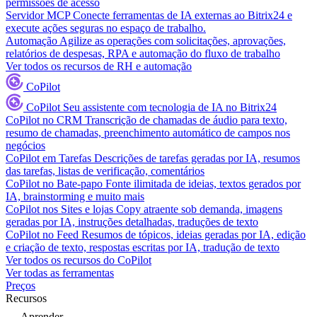
permissões de acesso
Servidor MCP
Conecte ferramentas de IA externas ao Bitrix24 e
execute ações seguras no espaço de trabalho.
Automação
Agilize as operações com solicitações, aprovações,
relatórios de despesas, RPA e automação do fluxo de trabalho
Ver todos os recursos de RH e automação
CoPilot
CoPilot
Seu assistente com tecnologia de IA no Bitrix24
CoPilot no CRM
Transcrição de chamadas de áudio para texto,
resumo de chamadas, preenchimento automático de campos nos
negócios
CoPilot em Tarefas
Descrições de tarefas geradas por IA, resumos
das tarefas, listas de verificação, comentários
CoPilot no Bate-papo
Fonte ilimitada de ideias, textos gerados por
IA, brainstorming e muito mais
CoPilot nos Sites e lojas
Copy atraente sob demanda, imagens
geradas por IA, instruções detalhadas, traduções de texto
CoPilot no Feed
Resumos de tópicos, ideias geradas por IA, edição
e criação de texto, respostas escritas por IA, tradução de texto
Ver todos os recursos do CoPilot
Ver todas as ferramentas
Preços
Recursos
Aprender