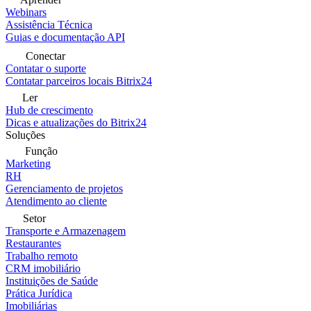
Webinars
Assistência Técnica
Guias e documentação API
Conectar
Contatar o suporte
Contatar parceiros locais Bitrix24
Ler
Hub de crescimento
Dicas e atualizações do Bitrix24
Soluções
Função
Marketing
RH
Gerenciamento de projetos
Atendimento ao cliente
Setor
Transporte e Armazenagem
Restaurantes
Trabalho remoto
CRM imobiliário
Instituições de Saúde
Prática Jurídica
Imobiliárias