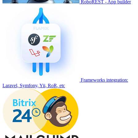
RoboREST - App builder
Frameworks integration:
Laravel, Symfony, Yii, RoR, etc