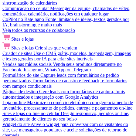
sincronização de calendários
Comunicação no celular
Messenger da equipe, chamadas de vídeo,
comentários, calendário, notificações em qualquer lugar
CoPilot no Bate-papo
Fonte ilimitada de ideias, textos gerados por
IA, brainstorming e muito mais
Veja todos os recursos de colaboração
Sites e lojas
Sites e lojas
Crie sites que vendem
Criador de sites
Use o CMS grátis, modelos, hospedagem, imagens
e textos gerados por IA para criar sites incríveis
Vendas nas mídias sociais
Venda seus produtos diretamente no
Facebook, Instagram, WhatsApp ou Telegram
Formulários do site
Capture leads com formulários de pedido
personalizados, formulários de cadastro e feedback, e formulários
com campos condicionais
Páginas de destino
Gere leads com formulários de captura, funis
automatizados e integração com Google Analytics
Loja on-line
Maximize o comércio eletrônico com gerenciamento de
inventário, processamento de pedidos, entrega e pagamentos on-line
Sites e lojas on-line no celular
Design responsivo, pedidos on-line,
gerenciamento de clientes no seu bolso
Widget do site
Ative o widget para conversar com os visitantes do
site, use mensageiros populares e aceite solicitações de retorno de
chamada