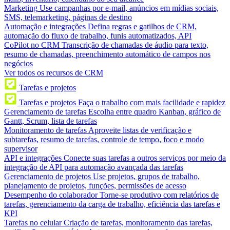
Marketing
Use campanhas por e-mail, anúncios em mídias sociais,
SMS, telemarketing, páginas de destino
Automação e integrações
Defina regras e gatilhos de CRM,
automação do fluxo de trabalho, funis automatizados, API
CoPilot no CRM
Transcrição de chamadas de áudio para texto,
resumo de chamadas, preenchimento automático de campos nos
negócios
Ver todos os recursos de CRM
Tarefas e projetos
Tarefas e projetos
Faça o trabalho com mais facilidade e rapidez
Gerenciamento de tarefas
Escolha entre quadro Kanban, gráfico de
Gantt, Scrum, lista de tarefas
Monitoramento de tarefas
Aproveite listas de verificação e
subtarefas, resumo de tarefas, controle de tempo, foco e modo
supervisor
API e integrações
Conecte suas tarefas a outros serviços por meio da
integração de API para automação avançada das tarefas
Gerenciamento de projetos
Use projetos, grupos de trabalho,
planejamento de projetos, funções, permissões de acesso
Desempenho do colaborador
Torne-se produtivo com relatórios de
tarefas, gerenciamento da carga de trabalho, eficiência das tarefas e
KPI
Tarefas no celular
Criação de tarefas, monitoramento das tarefas,