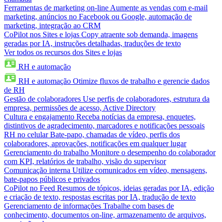
Ferramentas de marketing on-line
Aumente as vendas com e-mail
marketing, anúncios no Facebook ou Google, automação de
marketing, integração ao CRM
CoPilot nos Sites e lojas
Copy atraente sob demanda, imagens
geradas por IA, instruções detalhadas, traduções de texto
Ver todos os recursos dos Sites e lojas
RH e automação
RH e automação
Otimize fluxos de trabalho e gerencie dados
de RH
Gestão de colaboradores
Use perfis de colaboradores, estrutura da
empresa, permissões de acesso, Active Directory
Cultura e engajamento
Receba notícias da empresa, enquetes,
distintivos de agradecimento, marcadores e notificações pessoais
RH no celular
Bate-papo, chamadas de vídeo, perfis dos
colaboradores, aprovações, notificações em qualquer lugar
Gerenciamento do trabalho
Monitore o desempenho do colaborador
com KPI, relatórios de trabalho, visão do supervisor
Comunicação interna
Utilize comunicados em vídeo, mensagens,
bate-papos públicos e privados
CoPilot no Feed
Resumos de tópicos, ideias geradas por IA, edição
e criação de texto, respostas escritas por IA, tradução de texto
Gerenciamento de informações
Trabalhe com bases de
conhecimento, documentos on-line, armazenamento de arquivos,