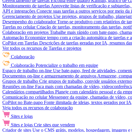
Gerenciamento de tarefas
Escolha entre quadro Kanban, gráfico de Gan
Monitoramento de tarefas
Aproveite listas de verificação e subtarefas
API e integrações
Conecte suas tarefas a outros serviços por meio da
Gerenciamento de projetos
Use projetos, grupos de trabalho, planeja
Desempenho do colaborador
Torne-se produtivo com relatórios de tar
Tarefas no celular
Criação de tarefas, monitoramento das tarefas, noti
Colaboração em projetos
Trabalhe mais rápido com bate-papo, chamad
Automação
Economize tempo com a criação automática de tarefas e a
CoPilot em Tarefas
Descrições de tarefas geradas por IA, resumos das 
Ver todos os recursos de Tarefas e projetos
Colaboração
Colaboração
Potencialize o trabalho em equipe
Espaço de trabalho on-line
Use bate-papo, feed de atividades, coment
Documentos on-line e armazenamento de arquivos
Armazene, compart
Grupos de trabalho
Crie grupos de trabalho, convide usuários externos
Reuniões on-line
Faça mais com chamadas de vídeo, videoconferência
Calendários compartilhados
Planeje com calendário pessoal e da empre
Comunicação no celular
Messenger da equipe, chamadas de vídeo, com
CoPilot no Bate-papo
Fonte ilimitada de ideias, textos gerados por I
Veja todos os recursos de colaboração
Sites e lojas
Sites e lojas
Crie sites que vendem
Criador de sites
Use o CMS grátis, modelos, hospedagem, imagens e tex