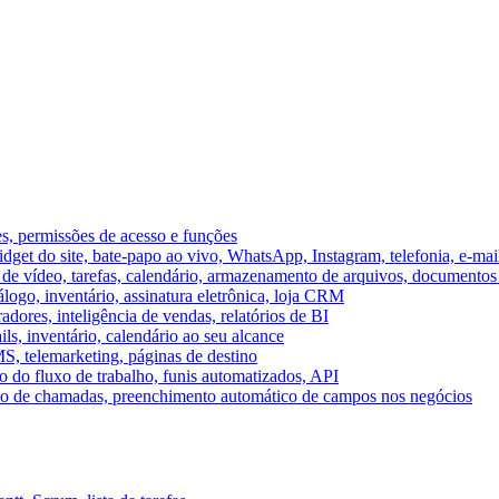
es, permissões de acesso e funções
et do site, bate-papo ao vivo, WhatsApp, Instagram, telefonia, e-mai
e vídeo, tarefas, calendário, armazenamento de arquivos, documentos 
logo, inventário, assinatura eletrônica, loja CRM
dores, inteligência de vendas, relatórios de BI
ils, inventário, calendário ao seu alcance
S, telemarketing, páginas de destino
 do fluxo de trabalho, funis automatizados, API
umo de chamadas, preenchimento automático de campos nos negócios