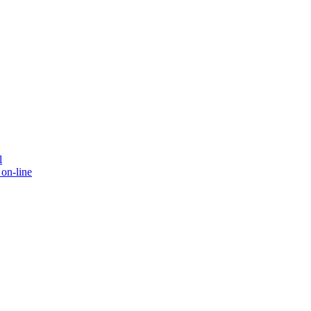
l
on-line