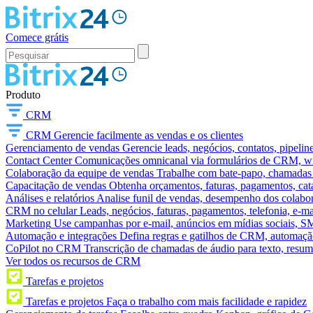
Comece grátis
Produto
CRM
CRM
Gerencie facilmente as vendas e os clientes
Gerenciamento de vendas
Gerencie leads, negócios, contatos, pipelin
Contact Center
Comunicações omnicanal via formulários de CRM, widg
Colaboração da equipe de vendas
Trabalhe com bate-papo, chamadas d
Capacitação de vendas
Obtenha orçamentos, faturas, pagamentos, catá
Análises e relatórios
Analise funil de vendas, desempenho dos colabora
CRM no celular
Leads, negócios, faturas, pagamentos, telefonia, e-ma
Marketing
Use campanhas por e-mail, anúncios em mídias sociais, SM
Automação e integrações
Defina regras e gatilhos de CRM, automação
CoPilot no CRM
Transcrição de chamadas de áudio para texto, res
Ver todos os recursos de CRM
Tarefas e projetos
Tarefas e projetos
Faça o trabalho com mais facilidade e rapidez