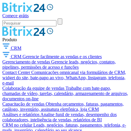
Comece grátis
Produto
CRM
CRM
Gerencie facilmente as vendas e os clientes
Gerenciamento de vendas
Gerencie leads, negócios, contatos,
pipelines, permissões de acesso e funções
Contact Center
Comunicações omnicanal via formulários de CRM,
widget do site, bate-papo ao vivo, WhatsApp, Instagram, telefonia,
e-mail
Colaboração da equipe de vendas
Trabalhe com bate-papo,
chamadas de vídeo, tarefas, calendário, armazenamento de arquivos,
documentos on-line
Capacitação de vendas
Obtenha orçamentos, faturas, pagamentos,
catálogo, inventário, assinatura eletrônica, loja CRM
Análises e relatórios
Analise funil de vendas, desempenho dos
colaboradores, inteligência de vendas, relatórios de BI
CRM no celular
Leads, negócios, faturas, pagamentos, telefonia, e-
mails, inventário, calendário ao seu alcance