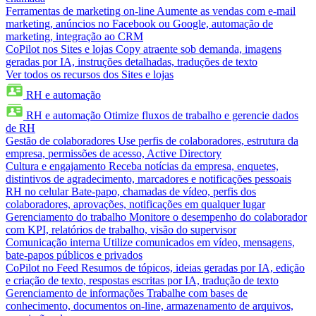
Ferramentas de marketing on-line
Aumente as vendas com e-mail
marketing, anúncios no Facebook ou Google, automação de
marketing, integração ao CRM
CoPilot nos Sites e lojas
Copy atraente sob demanda, imagens
geradas por IA, instruções detalhadas, traduções de texto
Ver todos os recursos dos Sites e lojas
RH e automação
RH e automação
Otimize fluxos de trabalho e gerencie dados
de RH
Gestão de colaboradores
Use perfis de colaboradores, estrutura da
empresa, permissões de acesso, Active Directory
Cultura e engajamento
Receba notícias da empresa, enquetes,
distintivos de agradecimento, marcadores e notificações pessoais
RH no celular
Bate-papo, chamadas de vídeo, perfis dos
colaboradores, aprovações, notificações em qualquer lugar
Gerenciamento do trabalho
Monitore o desempenho do colaborador
com KPI, relatórios de trabalho, visão do supervisor
Comunicação interna
Utilize comunicados em vídeo, mensagens,
bate-papos públicos e privados
CoPilot no Feed
Resumos de tópicos, ideias geradas por IA, edição
e criação de texto, respostas escritas por IA, tradução de texto
Gerenciamento de informações
Trabalhe com bases de
conhecimento, documentos on-line, armazenamento de arquivos,