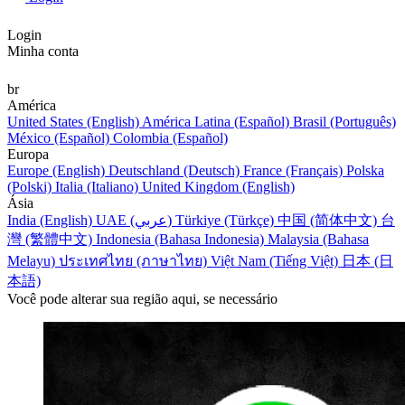
Login
Minha conta
br
América
United States (English)
América Latina (Español)
Brasil (Português)
México (Español)
Colombia (Español)
Europa
Europe (English)
Deutschland (Deutsch)
France (Français)
Polska
(Polski)
Italia (Italiano)
United Kingdom (English)
Ásia
India (English)
UAE (عربي)
Türkiye (Türkçe)
中国 (简体中文)
台
灣 (繁體中文)
Indonesia (Bahasa Indonesia)
Malaysia (Bahasa
Melayu)
ประเทศไทย (ภาษาไทย)
Việt Nam (Tiếng Việt)
日本 (日
本語)
Você pode alterar sua região aqui, se necessário