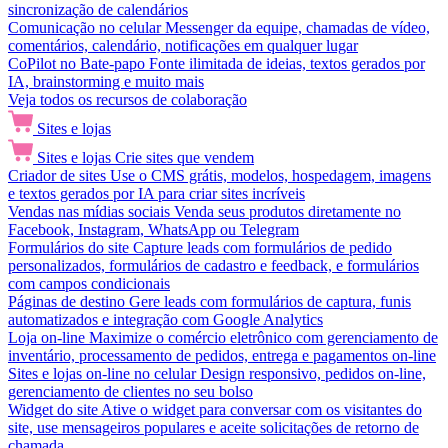
sincronização de calendários
Comunicação no celular
Messenger da equipe, chamadas de vídeo,
comentários, calendário, notificações em qualquer lugar
CoPilot no Bate-papo
Fonte ilimitada de ideias, textos gerados por
IA, brainstorming e muito mais
Veja todos os recursos de colaboração
Sites e lojas
Sites e lojas
Crie sites que vendem
Criador de sites
Use o CMS grátis, modelos, hospedagem, imagens
e textos gerados por IA para criar sites incríveis
Vendas nas mídias sociais
Venda seus produtos diretamente no
Facebook, Instagram, WhatsApp ou Telegram
Formulários do site
Capture leads com formulários de pedido
personalizados, formulários de cadastro e feedback, e formulários
com campos condicionais
Páginas de destino
Gere leads com formulários de captura, funis
automatizados e integração com Google Analytics
Loja on-line
Maximize o comércio eletrônico com gerenciamento de
inventário, processamento de pedidos, entrega e pagamentos on-line
Sites e lojas on-line no celular
Design responsivo, pedidos on-line,
gerenciamento de clientes no seu bolso
Widget do site
Ative o widget para conversar com os visitantes do
site, use mensageiros populares e aceite solicitações de retorno de
chamada