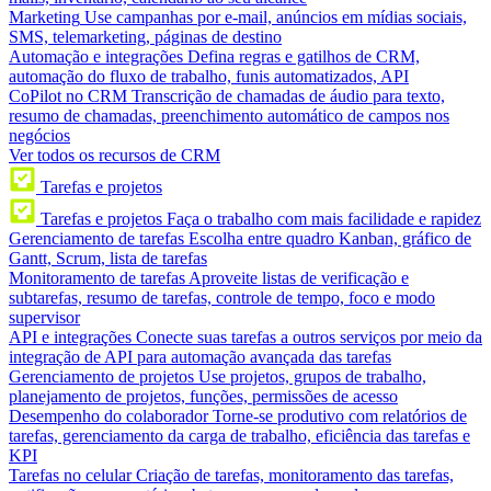
Marketing
Use campanhas por e-mail, anúncios em mídias sociais,
SMS, telemarketing, páginas de destino
Automação e integrações
Defina regras e gatilhos de CRM,
automação do fluxo de trabalho, funis automatizados, API
CoPilot no CRM
Transcrição de chamadas de áudio para texto,
resumo de chamadas, preenchimento automático de campos nos
negócios
Ver todos os recursos de CRM
Tarefas e projetos
Tarefas e projetos
Faça o trabalho com mais facilidade e rapidez
Gerenciamento de tarefas
Escolha entre quadro Kanban, gráfico de
Gantt, Scrum, lista de tarefas
Monitoramento de tarefas
Aproveite listas de verificação e
subtarefas, resumo de tarefas, controle de tempo, foco e modo
supervisor
API e integrações
Conecte suas tarefas a outros serviços por meio da
integração de API para automação avançada das tarefas
Gerenciamento de projetos
Use projetos, grupos de trabalho,
planejamento de projetos, funções, permissões de acesso
Desempenho do colaborador
Torne-se produtivo com relatórios de
tarefas, gerenciamento da carga de trabalho, eficiência das tarefas e
KPI
Tarefas no celular
Criação de tarefas, monitoramento das tarefas,