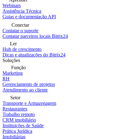
Webinars
Assistência Técnica
Guias e documentação API
Conectar
Contatar o suporte
Contatar parceiros locais Bitrix24
Ler
Hub de crescimento
Dicas e atualizações do Bitrix24
Soluções
Função
Marketing
RH
Gerenciamento de projetos
Atendimento ao cliente
Setor
Transporte e Armazenagem
Restaurantes
Trabalho remoto
CRM imobiliário
Instituições de Saúde
Prática Jurídica
Imobiliárias