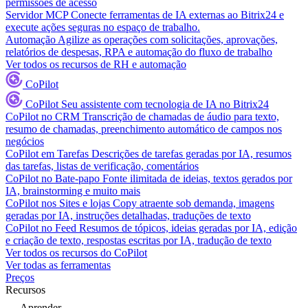
permissões de acesso
Servidor MCP
Conecte ferramentas de IA externas ao Bitrix24 e
execute ações seguras no espaço de trabalho.
Automação
Agilize as operações com solicitações, aprovações,
relatórios de despesas, RPA e automação do fluxo de trabalho
Ver todos os recursos de RH e automação
CoPilot
CoPilot
Seu assistente com tecnologia de IA no Bitrix24
CoPilot no CRM
Transcrição de chamadas de áudio para texto,
resumo de chamadas, preenchimento automático de campos nos
negócios
CoPilot em Tarefas
Descrições de tarefas geradas por IA, resumos
das tarefas, listas de verificação, comentários
CoPilot no Bate-papo
Fonte ilimitada de ideias, textos gerados por
IA, brainstorming e muito mais
CoPilot nos Sites e lojas
Copy atraente sob demanda, imagens
geradas por IA, instruções detalhadas, traduções de texto
CoPilot no Feed
Resumos de tópicos, ideias geradas por IA, edição
e criação de texto, respostas escritas por IA, tradução de texto
Ver todos os recursos do CoPilot
Ver todas as ferramentas
Preços
Recursos
Aprender