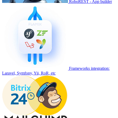
RoboREST - App builder
Frameworks integration:
Laravel, Symfony, Yii, RoR, etc