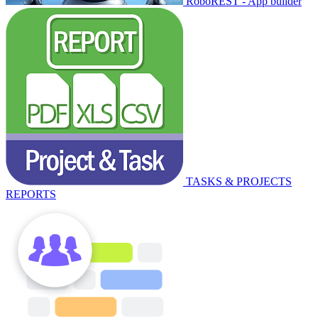
RoboREST - App builder
TASKS & PROJECTS
REPORTS