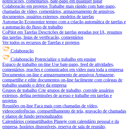
notificações, comentários, bate-papo em qualquer lugar
Colaboração em projetos
Trabalhe mais rápido com bate-papo,
chamadas de vídeo, comentários, armazenamento de arquivos,
documentos, usuários externos, modelos de tarefas
Automação
Economize tempo com a criação automática de tarefas e
a automação do fluxo de trabalho
CoPilot em Tarefas
Descrições de tarefas geradas por IA, resumos
das tarefas, listas de verificação, comentários
Ver todos os recursos de Tarefas e projetos
Colaboração
Colaboração
Potencialize o trabalho em equipe
Espaço de trabalho on-line
Use bate-papo, feed de atividades,
comentários, reações e comunicados em vídeo para toda a empresa
Documentos on-line e armazenamento de arquivos
Armazene,
compartilhe e edite documentos on-line facilmente com colegas de
trabalho usando o drive da empresa
Grupos de trabalho
Crie grupos de trabalho, convide usuários
externos, defina permissões de acesso e trabalhe em tarefas e
projetos
Reuniões on-line
Faça mais com chamadas de vídeo,
videoconferências, compartilhamento de tela, gravação de chamadas
e planos de fundo personalizados
Calendários compartilhados
Planeje com calendário pessoal e da
empresa, horários disponíveis, reserva de sala de reunião,