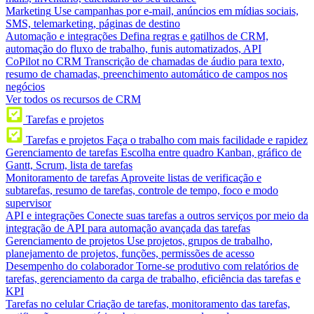
Marketing
Use campanhas por e-mail, anúncios em mídias sociais,
SMS, telemarketing, páginas de destino
Automação e integrações
Defina regras e gatilhos de CRM,
automação do fluxo de trabalho, funis automatizados, API
CoPilot no CRM
Transcrição de chamadas de áudio para texto,
resumo de chamadas, preenchimento automático de campos nos
negócios
Ver todos os recursos de CRM
Tarefas e projetos
Tarefas e projetos
Faça o trabalho com mais facilidade e rapidez
Gerenciamento de tarefas
Escolha entre quadro Kanban, gráfico de
Gantt, Scrum, lista de tarefas
Monitoramento de tarefas
Aproveite listas de verificação e
subtarefas, resumo de tarefas, controle de tempo, foco e modo
supervisor
API e integrações
Conecte suas tarefas a outros serviços por meio da
integração de API para automação avançada das tarefas
Gerenciamento de projetos
Use projetos, grupos de trabalho,
planejamento de projetos, funções, permissões de acesso
Desempenho do colaborador
Torne-se produtivo com relatórios de
tarefas, gerenciamento da carga de trabalho, eficiência das tarefas e
KPI
Tarefas no celular
Criação de tarefas, monitoramento das tarefas,