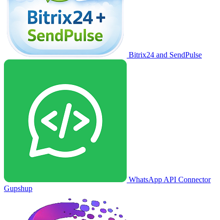
Bitrix24 and SendPulse
WhatsApp API Connector
Gupshup