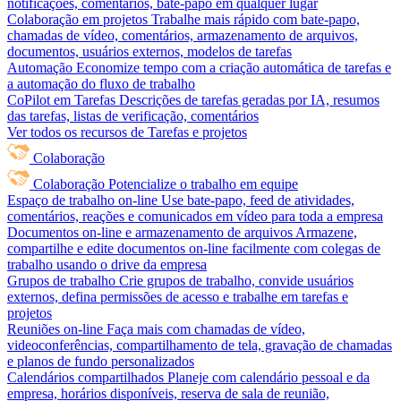
notificações, comentários, bate-papo em qualquer lugar
Colaboração em projetos
Trabalhe mais rápido com bate-papo,
chamadas de vídeo, comentários, armazenamento de arquivos,
documentos, usuários externos, modelos de tarefas
Automação
Economize tempo com a criação automática de tarefas e
a automação do fluxo de trabalho
CoPilot em Tarefas
Descrições de tarefas geradas por IA, resumos
das tarefas, listas de verificação, comentários
Ver todos os recursos de Tarefas e projetos
Colaboração
Colaboração
Potencialize o trabalho em equipe
Espaço de trabalho on-line
Use bate-papo, feed de atividades,
comentários, reações e comunicados em vídeo para toda a empresa
Documentos on-line e armazenamento de arquivos
Armazene,
compartilhe e edite documentos on-line facilmente com colegas de
trabalho usando o drive da empresa
Grupos de trabalho
Crie grupos de trabalho, convide usuários
externos, defina permissões de acesso e trabalhe em tarefas e
projetos
Reuniões on-line
Faça mais com chamadas de vídeo,
videoconferências, compartilhamento de tela, gravação de chamadas
e planos de fundo personalizados
Calendários compartilhados
Planeje com calendário pessoal e da
empresa, horários disponíveis, reserva de sala de reunião,