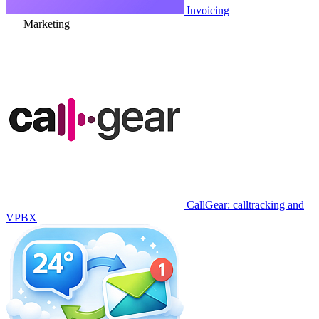
Invoicing
Marketing
CallGear: calltracking and
VPBX