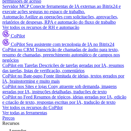
permissões de acesso
Servidor MCP
Conecte ferramentas de IA externas ao Bitrix24 e
execute ações seguras no espaço de trabalho.
Automação
Agilize as operações com solicitações, aprovações,
relatórios de despesas, RPA e automação do fluxo de trabalho
Ver todos os recursos de RH e automação
CoPilot
CoPilot
Seu assistente com tecnologia de IA no Bitrix24
CoPilot no CRM
Transcrição de chamadas de áudio para texto,
resumo de chamadas, preenchimento automático de campos nos
negócios
CoPilot em Tarefas
Descrições de tarefas geradas por IA, resumos
das tarefas, listas de verificação, comentários
CoPilot no Bate-papo
Fonte ilimitada de ideias, textos gerados por
IA, brainstorming e muito mais
CoPilot nos Sites e lojas
Copy atraente sob demanda, imagens
geradas por IA, instruções detalhadas, traduções de texto
CoPilot no Feed
Resumos de tópicos, ideias geradas por IA, edição
e criação de texto, respostas escritas por IA, tradução de texto
Ver todos os recursos do CoPilot
Ver todas as ferramentas
Preços
Recursos
Aprender