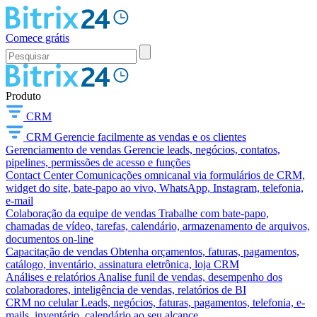
Comece grátis
Produto
CRM
CRM
Gerencie facilmente as vendas e os clientes
Gerenciamento de vendas
Gerencie leads, negócios, contatos,
pipelines, permissões de acesso e funções
Contact Center
Comunicações omnicanal via formulários de CRM,
widget do site, bate-papo ao vivo, WhatsApp, Instagram, telefonia,
e-mail
Colaboração da equipe de vendas
Trabalhe com bate-papo,
chamadas de vídeo, tarefas, calendário, armazenamento de arquivos,
documentos on-line
Capacitação de vendas
Obtenha orçamentos, faturas, pagamentos,
catálogo, inventário, assinatura eletrônica, loja CRM
Análises e relatórios
Analise funil de vendas, desempenho dos
colaboradores, inteligência de vendas, relatórios de BI
CRM no celular
Leads, negócios, faturas, pagamentos, telefonia, e-
mails, inventário, calendário ao seu alcance