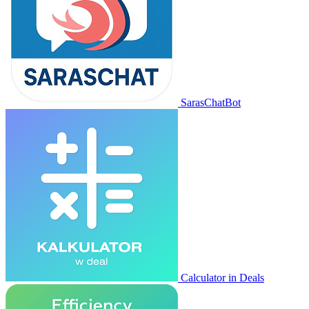
SarasChatBot
Calculator in Deals