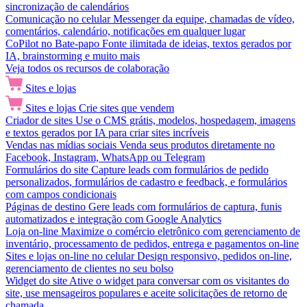
sincronização de calendários
Comunicação no celular
Messenger da equipe, chamadas de vídeo,
comentários, calendário, notificações em qualquer lugar
CoPilot no Bate-papo
Fonte ilimitada de ideias, textos gerados por
IA, brainstorming e muito mais
Veja todos os recursos de colaboração
Sites e lojas
Sites e lojas
Crie sites que vendem
Criador de sites
Use o CMS grátis, modelos, hospedagem, imagens
e textos gerados por IA para criar sites incríveis
Vendas nas mídias sociais
Venda seus produtos diretamente no
Facebook, Instagram, WhatsApp ou Telegram
Formulários do site
Capture leads com formulários de pedido
personalizados, formulários de cadastro e feedback, e formulários
com campos condicionais
Páginas de destino
Gere leads com formulários de captura, funis
automatizados e integração com Google Analytics
Loja on-line
Maximize o comércio eletrônico com gerenciamento de
inventário, processamento de pedidos, entrega e pagamentos on-line
Sites e lojas on-line no celular
Design responsivo, pedidos on-line,
gerenciamento de clientes no seu bolso
Widget do site
Ative o widget para conversar com os visitantes do
site, use mensageiros populares e aceite solicitações de retorno de
chamada