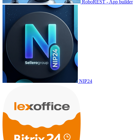
RoboREST - App builder
NIP24