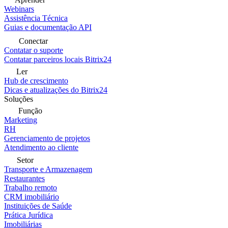
Webinars
Assistência Técnica
Guias e documentação API
Conectar
Contatar o suporte
Contatar parceiros locais Bitrix24
Ler
Hub de crescimento
Dicas e atualizações do Bitrix24
Soluções
Função
Marketing
RH
Gerenciamento de projetos
Atendimento ao cliente
Setor
Transporte e Armazenagem
Restaurantes
Trabalho remoto
CRM imobiliário
Instituições de Saúde
Prática Jurídica
Imobiliárias