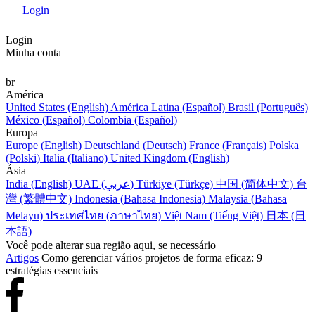
Login
Login
Minha conta
br
América
United States (English)
América Latina (Español)
Brasil (Português)
México (Español)
Colombia (Español)
Europa
Europe (English)
Deutschland (Deutsch)
France (Français)
Polska
(Polski)
Italia (Italiano)
United Kingdom (English)
Ásia
India (English)
UAE (عربي)
Türkiye (Türkçe)
中国 (简体中文)
台
灣 (繁體中文)
Indonesia (Bahasa Indonesia)
Malaysia (Bahasa
Melayu)
ประเทศไทย (ภาษาไทย)
Việt Nam (Tiếng Việt)
日本 (日
本語)
Você pode alterar sua região aqui, se necessário
Artigos
Como gerenciar vários projetos de forma eficaz: 9
estratégias essenciais