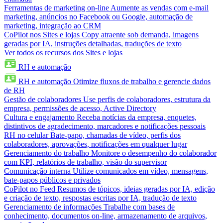
Ferramentas de marketing on-line
Aumente as vendas com e-mail
marketing, anúncios no Facebook ou Google, automação de
marketing, integração ao CRM
CoPilot nos Sites e lojas
Copy atraente sob demanda, imagens
geradas por IA, instruções detalhadas, traduções de texto
Ver todos os recursos dos Sites e lojas
RH e automação
RH e automação
Otimize fluxos de trabalho e gerencie dados
de RH
Gestão de colaboradores
Use perfis de colaboradores, estrutura da
empresa, permissões de acesso, Active Directory
Cultura e engajamento
Receba notícias da empresa, enquetes,
distintivos de agradecimento, marcadores e notificações pessoais
RH no celular
Bate-papo, chamadas de vídeo, perfis dos
colaboradores, aprovações, notificações em qualquer lugar
Gerenciamento do trabalho
Monitore o desempenho do colaborador
com KPI, relatórios de trabalho, visão do supervisor
Comunicação interna
Utilize comunicados em vídeo, mensagens,
bate-papos públicos e privados
CoPilot no Feed
Resumos de tópicos, ideias geradas por IA, edição
e criação de texto, respostas escritas por IA, tradução de texto
Gerenciamento de informações
Trabalhe com bases de
conhecimento, documentos on-line, armazenamento de arquivos,