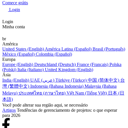
Comece grátis
Login
Login
Minha conta
br
América
United States (English)
América Latina (Español)
Brasil (Português)
México (Español)
Colombia (Español)
Europa
Europe (English)
Deutschland (Deutsch)
France (Français)
Polska
(Polski)
Italia (Italiano)
United Kingdom (English)
Ásia
India (English)
UAE (عربي)
Türkiye (Türkçe)
中国 (简体中文)
台
灣 (繁體中文)
Indonesia (Bahasa Indonesia)
Malaysia (Bahasa
Melayu)
ประเทศไทย (ภาษาไทย)
Việt Nam (Tiếng Việt)
日本 (日
本語)
Você pode alterar sua região aqui, se necessário
Artigos
Tendências de gerenciamento de projetos: o que esperar
para 2026