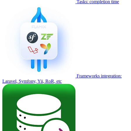
Tasks: completion time
Frameworks integration:
Laravel, Symfony, Yii, RoR, etc