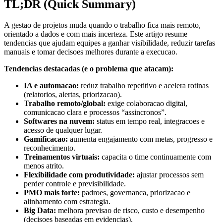
TL;DR (Quick Summary)
A gestao de projetos muda quando o trabalho fica mais remoto,
orientado a dados e com mais incerteza. Este artigo resume
tendencias que ajudam equipes a ganhar visibilidade, reduzir tarefas
manuais e tomar decisoes melhores durante a execucao.
Tendencias destacadas (e o problema que atacam):
IA e automacao:
reduz trabalho repetitivo e acelera rotinas
(relatorios, alertas, priorizacao).
Trabalho remoto/global:
exige colaboracao digital,
comunicacao clara e processos “assincronos”.
Softwares na nuvem:
status em tempo real, integracoes e
acesso de qualquer lugar.
Gamificacao:
aumenta engajamento com metas, progresso e
reconhecimento.
Treinamentos virtuais:
capacita o time continuamente com
menos atrito.
Flexibilidade com produtividade:
ajustar processos sem
perder controle e previsibilidade.
PMO mais forte:
padroes, governanca, priorizacao e
alinhamento com estrategia.
Big Data:
melhora previsao de risco, custo e desempenho
(decisoes baseadas em evidencias).