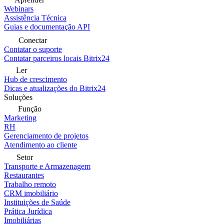
Webinars
Assistência Técnica
Guias e documentação API
Conectar
Contatar o suporte
Contatar parceiros locais Bitrix24
Ler
Hub de crescimento
Dicas e atualizações do Bitrix24
Soluções
Função
Marketing
RH
Gerenciamento de projetos
Atendimento ao cliente
Setor
Transporte e Armazenagem
Restaurantes
Trabalho remoto
CRM imobiliário
Instituições de Saúde
Prática Jurídica
Imobiliárias