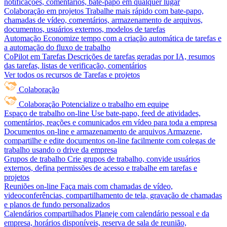
notificações, comentários, bate-papo em qualquer lugar
Colaboração em projetos
Trabalhe mais rápido com bate-papo,
chamadas de vídeo, comentários, armazenamento de arquivos,
documentos, usuários externos, modelos de tarefas
Automação
Economize tempo com a criação automática de tarefas e
a automação do fluxo de trabalho
CoPilot em Tarefas
Descrições de tarefas geradas por IA, resumos
das tarefas, listas de verificação, comentários
Ver todos os recursos de Tarefas e projetos
Colaboração
Colaboração
Potencialize o trabalho em equipe
Espaço de trabalho on-line
Use bate-papo, feed de atividades,
comentários, reações e comunicados em vídeo para toda a empresa
Documentos on-line e armazenamento de arquivos
Armazene,
compartilhe e edite documentos on-line facilmente com colegas de
trabalho usando o drive da empresa
Grupos de trabalho
Crie grupos de trabalho, convide usuários
externos, defina permissões de acesso e trabalhe em tarefas e
projetos
Reuniões on-line
Faça mais com chamadas de vídeo,
videoconferências, compartilhamento de tela, gravação de chamadas
e planos de fundo personalizados
Calendários compartilhados
Planeje com calendário pessoal e da
empresa, horários disponíveis, reserva de sala de reunião,