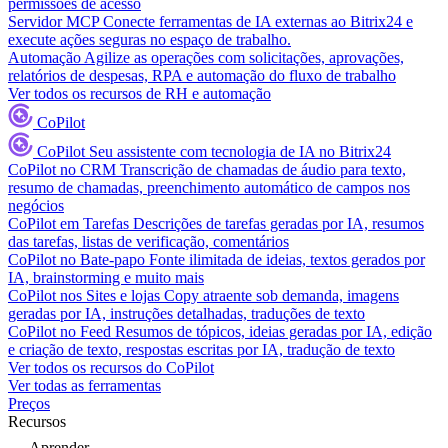
permissões de acesso
Servidor MCP
Conecte ferramentas de IA externas ao Bitrix24 e
execute ações seguras no espaço de trabalho.
Automação
Agilize as operações com solicitações, aprovações,
relatórios de despesas, RPA e automação do fluxo de trabalho
Ver todos os recursos de RH e automação
CoPilot
CoPilot
Seu assistente com tecnologia de IA no Bitrix24
CoPilot no CRM
Transcrição de chamadas de áudio para texto,
resumo de chamadas, preenchimento automático de campos nos
negócios
CoPilot em Tarefas
Descrições de tarefas geradas por IA, resumos
das tarefas, listas de verificação, comentários
CoPilot no Bate-papo
Fonte ilimitada de ideias, textos gerados por
IA, brainstorming e muito mais
CoPilot nos Sites e lojas
Copy atraente sob demanda, imagens
geradas por IA, instruções detalhadas, traduções de texto
CoPilot no Feed
Resumos de tópicos, ideias geradas por IA, edição
e criação de texto, respostas escritas por IA, tradução de texto
Ver todos os recursos do CoPilot
Ver todas as ferramentas
Preços
Recursos
Aprender