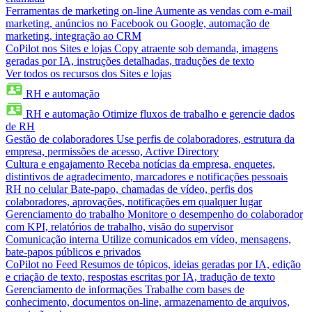
Ferramentas de marketing on-line
Aumente as vendas com e-mail
marketing, anúncios no Facebook ou Google, automação de
marketing, integração ao CRM
CoPilot nos Sites e lojas
Copy atraente sob demanda, imagens
geradas por IA, instruções detalhadas, traduções de texto
Ver todos os recursos dos Sites e lojas
RH e automação
RH e automação
Otimize fluxos de trabalho e gerencie dados
de RH
Gestão de colaboradores
Use perfis de colaboradores, estrutura da
empresa, permissões de acesso, Active Directory
Cultura e engajamento
Receba notícias da empresa, enquetes,
distintivos de agradecimento, marcadores e notificações pessoais
RH no celular
Bate-papo, chamadas de vídeo, perfis dos
colaboradores, aprovações, notificações em qualquer lugar
Gerenciamento do trabalho
Monitore o desempenho do colaborador
com KPI, relatórios de trabalho, visão do supervisor
Comunicação interna
Utilize comunicados em vídeo, mensagens,
bate-papos públicos e privados
CoPilot no Feed
Resumos de tópicos, ideias geradas por IA, edição
e criação de texto, respostas escritas por IA, tradução de texto
Gerenciamento de informações
Trabalhe com bases de
conhecimento, documentos on-line, armazenamento de arquivos,