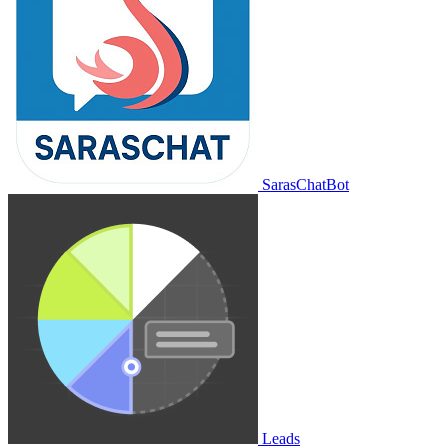
SarasChatBot
Leads