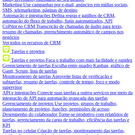
Marketing
Use campanhas por e-mail, anúncios em mídias sociais,
SMS, telemarketing, páginas de destino
Automação e integrações
Defina regras e gatilhos de CRM,
automação do fluxo de trabalho, funis automatizados, API
CoPilot no CRM
Transcrição de chamadas de áudio para texto,
resumo de chamadas, preenchimento automático de campos nos
negócios
Ver todos os recursos de CRM
Tarefas e projetos
Tarefas e projetos
Faça o trabalho com mais facilidade e rapidez
Gerenciamento de tarefas
Escolha entre quadro Kanban, gráfico de
Gantt, Scrum, lista de tarefas
Monitoramento de tarefas
Aproveite listas de verificação e
subtarefas, resumo de tarefas, controle de tempo, foco e modo
supervisor
API e integrações
Conecte suas tarefas a outros serviços por meio da
integração de API para automação avançada das tarefas
Gerenciamento de projetos
Use projetos, grupos de trabalho,
planejamento de projetos, funções, permissões de acesso
Desempenho do colaborador
Torne-se produtivo com relatórios de
tarefas, gerenciamento da carga de trabalho, eficiência das tarefas e
KPI
Tarefas no celular
Criação de tarefas, monitoramento das tarefas,