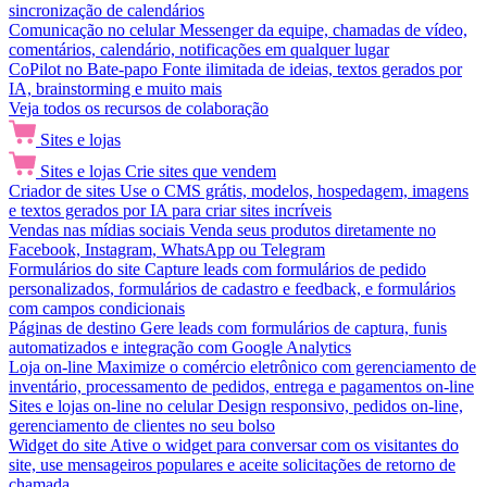
sincronização de calendários
Comunicação no celular
Messenger da equipe, chamadas de vídeo,
comentários, calendário, notificações em qualquer lugar
CoPilot no Bate-papo
Fonte ilimitada de ideias, textos gerados por
IA, brainstorming e muito mais
Veja todos os recursos de colaboração
Sites e lojas
Sites e lojas
Crie sites que vendem
Criador de sites
Use o CMS grátis, modelos, hospedagem, imagens
e textos gerados por IA para criar sites incríveis
Vendas nas mídias sociais
Venda seus produtos diretamente no
Facebook, Instagram, WhatsApp ou Telegram
Formulários do site
Capture leads com formulários de pedido
personalizados, formulários de cadastro e feedback, e formulários
com campos condicionais
Páginas de destino
Gere leads com formulários de captura, funis
automatizados e integração com Google Analytics
Loja on-line
Maximize o comércio eletrônico com gerenciamento de
inventário, processamento de pedidos, entrega e pagamentos on-line
Sites e lojas on-line no celular
Design responsivo, pedidos on-line,
gerenciamento de clientes no seu bolso
Widget do site
Ative o widget para conversar com os visitantes do
site, use mensageiros populares e aceite solicitações de retorno de
chamada