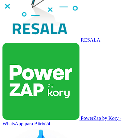
RESALA
PowerZap by Kory -
WhatsApp para Bitrix24