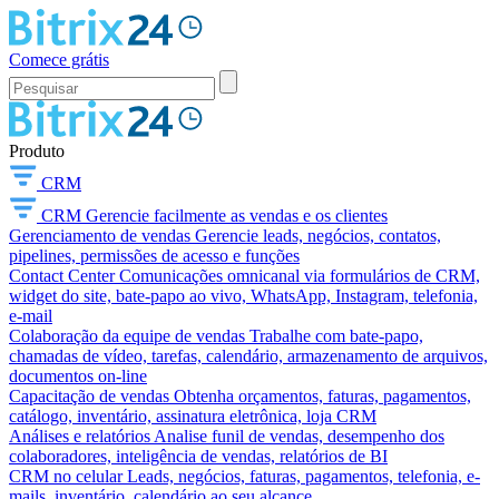
Comece grátis
Produto
CRM
CRM
Gerencie facilmente as vendas e os clientes
Gerenciamento de vendas
Gerencie leads, negócios, contatos,
pipelines, permissões de acesso e funções
Contact Center
Comunicações omnicanal via formulários de CRM,
widget do site, bate-papo ao vivo, WhatsApp, Instagram, telefonia,
e-mail
Colaboração da equipe de vendas
Trabalhe com bate-papo,
chamadas de vídeo, tarefas, calendário, armazenamento de arquivos,
documentos on-line
Capacitação de vendas
Obtenha orçamentos, faturas, pagamentos,
catálogo, inventário, assinatura eletrônica, loja CRM
Análises e relatórios
Analise funil de vendas, desempenho dos
colaboradores, inteligência de vendas, relatórios de BI
CRM no celular
Leads, negócios, faturas, pagamentos, telefonia, e-
mails, inventário, calendário ao seu alcance