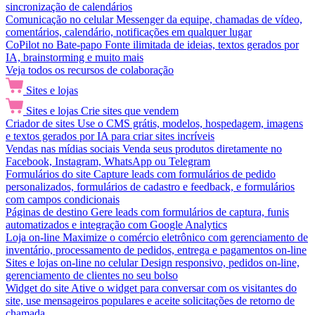
sincronização de calendários
Comunicação no celular
Messenger da equipe, chamadas de vídeo,
comentários, calendário, notificações em qualquer lugar
CoPilot no Bate-papo
Fonte ilimitada de ideias, textos gerados por
IA, brainstorming e muito mais
Veja todos os recursos de colaboração
Sites e lojas
Sites e lojas
Crie sites que vendem
Criador de sites
Use o CMS grátis, modelos, hospedagem, imagens
e textos gerados por IA para criar sites incríveis
Vendas nas mídias sociais
Venda seus produtos diretamente no
Facebook, Instagram, WhatsApp ou Telegram
Formulários do site
Capture leads com formulários de pedido
personalizados, formulários de cadastro e feedback, e formulários
com campos condicionais
Páginas de destino
Gere leads com formulários de captura, funis
automatizados e integração com Google Analytics
Loja on-line
Maximize o comércio eletrônico com gerenciamento de
inventário, processamento de pedidos, entrega e pagamentos on-line
Sites e lojas on-line no celular
Design responsivo, pedidos on-line,
gerenciamento de clientes no seu bolso
Widget do site
Ative o widget para conversar com os visitantes do
site, use mensageiros populares e aceite solicitações de retorno de
chamada