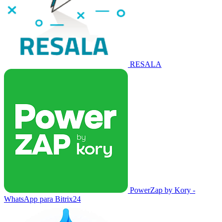
RESALA
PowerZap by Kory -
WhatsApp para Bitrix24