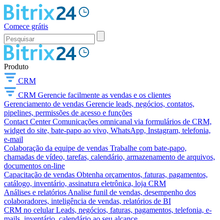
Comece grátis
Produto
CRM
CRM
Gerencie facilmente as vendas e os clientes
Gerenciamento de vendas
Gerencie leads, negócios, contatos,
pipelines, permissões de acesso e funções
Contact Center
Comunicações omnicanal via formulários de CRM,
widget do site, bate-papo ao vivo, WhatsApp, Instagram, telefonia,
e-mail
Colaboração da equipe de vendas
Trabalhe com bate-papo,
chamadas de vídeo, tarefas, calendário, armazenamento de arquivos,
documentos on-line
Capacitação de vendas
Obtenha orçamentos, faturas, pagamentos,
catálogo, inventário, assinatura eletrônica, loja CRM
Análises e relatórios
Analise funil de vendas, desempenho dos
colaboradores, inteligência de vendas, relatórios de BI
CRM no celular
Leads, negócios, faturas, pagamentos, telefonia, e-
mails, inventário, calendário ao seu alcance