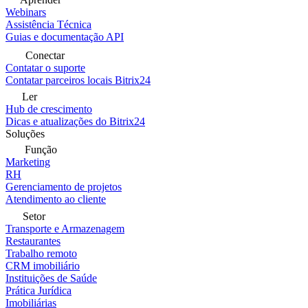
Webinars
Assistência Técnica
Guias e documentação API
Conectar
Contatar o suporte
Contatar parceiros locais Bitrix24
Ler
Hub de crescimento
Dicas e atualizações do Bitrix24
Soluções
Função
Marketing
RH
Gerenciamento de projetos
Atendimento ao cliente
Setor
Transporte e Armazenagem
Restaurantes
Trabalho remoto
CRM imobiliário
Instituições de Saúde
Prática Jurídica
Imobiliárias