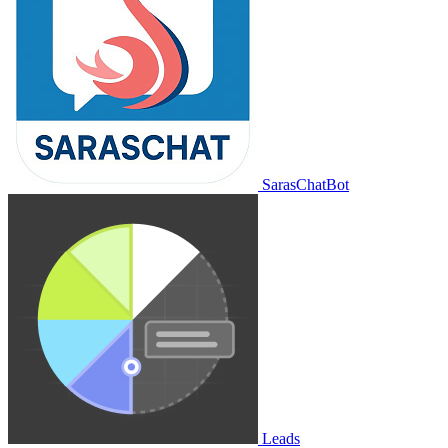
SarasChatBot
Leads