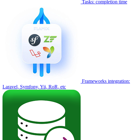
Tasks: completion time
Frameworks integration:
Laravel, Symfony, Yii, RoR, etc