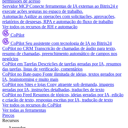
permissões de acesso
Servidor MCP
Conecte ferramentas de IA externas ao Bitrix24 e
execute ações seguras no espaço de trabalho.
Automação
Agilize as operações com solicitações, aprovações,
relatórios de despesas, RPA e automação do fluxo de trabalho
Ver todos os recursos de RH e automação
CoPilot
CoPilot
Seu assistente com tecnologia de IA no Bitrix24
CoPilot no CRM
Transcrição de chamadas de áudio para texto,
resumo de chamadas, preenchimento automático de campos nos
negócios
CoPilot em Tarefas
Descrições de tarefas geradas por IA, resumos
das tarefas, listas de verificação, comentários
CoPilot no Bate-papo
Fonte ilimitada de ideias, textos gerados por
IA, brainstorming e muito mais
CoPilot nos Sites e lojas
Copy atraente sob demanda, imagens
geradas por IA, instruções detalhadas, traduções de texto
CoPilot no Feed
Resumos de tópicos, ideias geradas por IA, edição
e criação de texto, respostas escritas por IA, tradução de texto
Ver todos os recursos do CoPilot
Ver todas as ferramentas
Preços
Recursos
Aprender