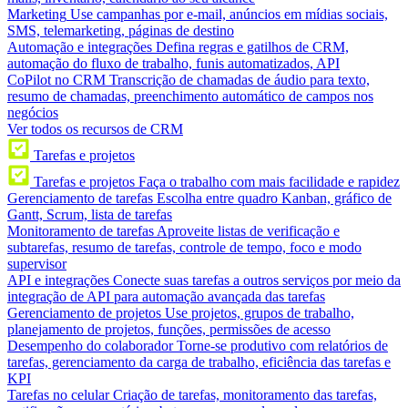
Marketing
Use campanhas por e-mail, anúncios em mídias sociais,
SMS, telemarketing, páginas de destino
Automação e integrações
Defina regras e gatilhos de CRM,
automação do fluxo de trabalho, funis automatizados, API
CoPilot no CRM
Transcrição de chamadas de áudio para texto,
resumo de chamadas, preenchimento automático de campos nos
negócios
Ver todos os recursos de CRM
Tarefas e projetos
Tarefas e projetos
Faça o trabalho com mais facilidade e rapidez
Gerenciamento de tarefas
Escolha entre quadro Kanban, gráfico de
Gantt, Scrum, lista de tarefas
Monitoramento de tarefas
Aproveite listas de verificação e
subtarefas, resumo de tarefas, controle de tempo, foco e modo
supervisor
API e integrações
Conecte suas tarefas a outros serviços por meio da
integração de API para automação avançada das tarefas
Gerenciamento de projetos
Use projetos, grupos de trabalho,
planejamento de projetos, funções, permissões de acesso
Desempenho do colaborador
Torne-se produtivo com relatórios de
tarefas, gerenciamento da carga de trabalho, eficiência das tarefas e
KPI
Tarefas no celular
Criação de tarefas, monitoramento das tarefas,