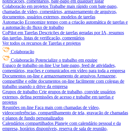
notificações, comentários, bate-papo em qualquer lugar
Colaboração em projetos
Trabalhe mais rápido com bate-papo,
chamadas de vídeo, comentários, armazenamento de arquivos,
documentos, usuários externos, modelos de tarefas
Automação
Economize tempo com a criação automática de tarefas e
a automação do fluxo de trabalho
CoPilot em Tarefas
Descrições de tarefas geradas por IA, resumos
das tarefas, listas de verificação, comentários
Ver todos os recursos de Tarefas e projetos
Colaboração
Colaboração
Potencialize o trabalho em equipe
Espaço de trabalho on-line
Use bate-papo, feed de atividades,
comentários, reações e comunicados em vídeo para toda a empresa
Documentos on-line e armazenamento de arquivos
Armazene,
compartilhe e edite documentos on-line facilmente com colegas de
trabalho usando o drive da empresa
Grupos de trabalho
Crie grupos de trabalho, convide usuários
externos, defina permissões de acesso e trabalhe em tarefas e
projetos
Reuniões on-line
Faça mais com chamadas de vídeo,
videoconferências, compartilhamento de tela, gravação de chamadas
e planos de fundo personalizados
Calendários compartilhados
Planeje com calendário pessoal e da
empresa, horários disponíveis, reserva de sala de reunião,