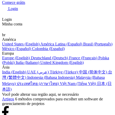
Comece grátis
Login
Login
Minha conta
br
América
United States (English)
América Latina (Español)
Brasil (Português)
México (Español)
Colombia (Español)
Europa
Europe (English)
Deutschland (Deutsch)
France (Français)
Polska
(Polski)
Italia (Italiano)
United Kingdom (English)
Ásia
India (English)
UAE (عربي)
Türkiye (Türkçe)
中国 (简体中文)
台
灣 (繁體中文)
Indonesia (Bahasa Indonesia)
Malaysia (Bahasa
Melayu)
ประเทศไทย (ภาษาไทย)
Việt Nam (Tiếng Việt)
日本 (日
本語)
Você pode alterar sua região aqui, se necessário
Artigos
6 métodos comprovados para escolher um software de
gerenciamento de projetos