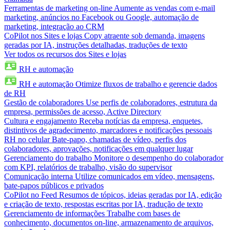
Ferramentas de marketing on-line
Aumente as vendas com e-mail
marketing, anúncios no Facebook ou Google, automação de
marketing, integração ao CRM
CoPilot nos Sites e lojas
Copy atraente sob demanda, imagens
geradas por IA, instruções detalhadas, traduções de texto
Ver todos os recursos dos Sites e lojas
RH e automação
RH e automação
Otimize fluxos de trabalho e gerencie dados
de RH
Gestão de colaboradores
Use perfis de colaboradores, estrutura da
empresa, permissões de acesso, Active Directory
Cultura e engajamento
Receba notícias da empresa, enquetes,
distintivos de agradecimento, marcadores e notificações pessoais
RH no celular
Bate-papo, chamadas de vídeo, perfis dos
colaboradores, aprovações, notificações em qualquer lugar
Gerenciamento do trabalho
Monitore o desempenho do colaborador
com KPI, relatórios de trabalho, visão do supervisor
Comunicação interna
Utilize comunicados em vídeo, mensagens,
bate-papos públicos e privados
CoPilot no Feed
Resumos de tópicos, ideias geradas por IA, edição
e criação de texto, respostas escritas por IA, tradução de texto
Gerenciamento de informações
Trabalhe com bases de
conhecimento, documentos on-line, armazenamento de arquivos,