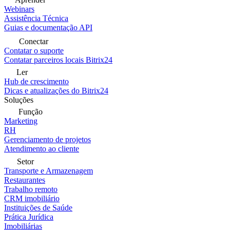
Webinars
Assistência Técnica
Guias e documentação API
Conectar
Contatar o suporte
Contatar parceiros locais Bitrix24
Ler
Hub de crescimento
Dicas e atualizações do Bitrix24
Soluções
Função
Marketing
RH
Gerenciamento de projetos
Atendimento ao cliente
Setor
Transporte e Armazenagem
Restaurantes
Trabalho remoto
CRM imobiliário
Instituições de Saúde
Prática Jurídica
Imobiliárias