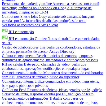
Ferramentas de marketing on-line
Aumente as vendas com e-mail
marketing, anúncios no Facebook ou Google, automação de
marketing, integração ao CRM
CoPilot nos Sites e lojas
Copy atraente sob demanda, imagens
geradas por IA, instruções detalhadas, traduções de texto
Ver todos os recursos dos Sites e lojas
RH e automação
RH e automação
Otimize fluxos de trabalho e gerencie dados
de RH
Gestão de colaboradores
Use perfis de colaboradores, estrutura da
empresa, permissões de acesso, Active Directory
Cultura e engajamento
Receba notícias da empresa, enquetes,
distintivos de agradecimento, marcadores e notificações pessoais
RH no celular
Bate-papo, chamadas de vídeo, perfis dos
colaboradores, aprovações, notificações em qualquer lugar
Gerenciamento do trabalho
Monitore o desempenho do colaborador
com KPI, relatórios de trabalho, visão do supervisor
Comunicação interna
Utilize comunicados em vídeo, mensagens,
bate-papos públicos e privados
CoPilot no Feed
Resumos de tópicos, ideias geradas por IA, edição
e criação de texto, respostas escritas por IA, tradução de texto
Gerenciamento de informações
Trabalhe com bases de
conhecimento, documentos on-line, armazenamento de arquivos,