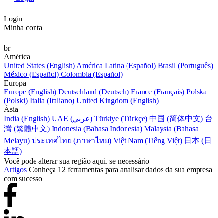
Login
Minha conta
br
América
United States (English)
América Latina (Español)
Brasil (Português)
México (Español)
Colombia (Español)
Europa
Europe (English)
Deutschland (Deutsch)
France (Français)
Polska
(Polski)
Italia (Italiano)
United Kingdom (English)
Ásia
India (English)
UAE (عربي)
Türkiye (Türkçe)
中国 (简体中文)
台
灣 (繁體中文)
Indonesia (Bahasa Indonesia)
Malaysia (Bahasa
Melayu)
ประเทศไทย (ภาษาไทย)
Việt Nam (Tiếng Việt)
日本 (日
本語)
Você pode alterar sua região aqui, se necessário
Artigos
Conheça 12 ferramentas para analisar dados da sua empresa
com sucesso