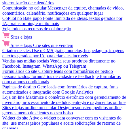
sincronização de calendários
Comunicação no celular
Messenger da equipe, chamadas de vídeo,
comentários, calendário, notificações em qualquer lugar
CoPilot no Bate-papo
Fonte ilimitada de ideias, textos gerados por
IA, brainstorming e muito mais
Veja todos os recursos de colaboração
Sites e lojas
Sites e lojas
Crie sites que vendem
Criador de sites
Use o CMS grátis, modelos, hospedagem, imagens
e textos gerados por IA para criar sites incríveis
Vendas nas mídias sociais
Venda seus produtos diretamente no
Facebook, Instagram, WhatsApp ou Telegram
Formulários do site
Capture leads com formulários de pedido
personalizados, formulários de cadastro e feedback, e formulários
com campos condicionais
Páginas de destino
Gere leads com formulários de captura, funis
automatizados e integração com Google Analytics
Loja on-line
Maximize o comércio eletrônico com gerenciamento de
inventário, processamento de pedidos, entrega e pagamentos on-line
Sites e lojas on-line no celular
Design responsivo, pedidos on-line,
gerenciamento de clientes no seu bolso
Widget do site
Ative o widget para conversar com os visitantes do
site, use mensageiros populares e aceite solicitações de retorno de
chamada