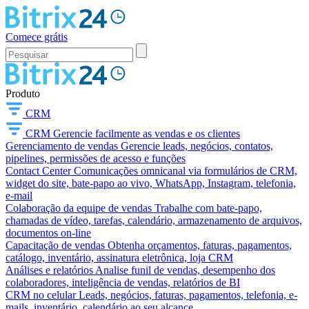
Comece grátis
Produto
CRM
CRM
Gerencie facilmente as vendas e os clientes
Gerenciamento de vendas
Gerencie leads, negócios, contatos,
pipelines, permissões de acesso e funções
Contact Center
Comunicações omnicanal via formulários de CRM,
widget do site, bate-papo ao vivo, WhatsApp, Instagram, telefonia,
e-mail
Colaboração da equipe de vendas
Trabalhe com bate-papo,
chamadas de vídeo, tarefas, calendário, armazenamento de arquivos,
documentos on-line
Capacitação de vendas
Obtenha orçamentos, faturas, pagamentos,
catálogo, inventário, assinatura eletrônica, loja CRM
Análises e relatórios
Analise funil de vendas, desempenho dos
colaboradores, inteligência de vendas, relatórios de BI
CRM no celular
Leads, negócios, faturas, pagamentos, telefonia, e-
mails, inventário, calendário ao seu alcance