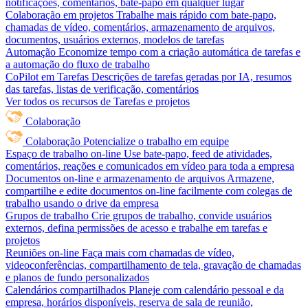
notificações, comentários, bate-papo em qualquer lugar
Colaboração em projetos
Trabalhe mais rápido com bate-papo,
chamadas de vídeo, comentários, armazenamento de arquivos,
documentos, usuários externos, modelos de tarefas
Automação
Economize tempo com a criação automática de tarefas e
a automação do fluxo de trabalho
CoPilot em Tarefas
Descrições de tarefas geradas por IA, resumos
das tarefas, listas de verificação, comentários
Ver todos os recursos de Tarefas e projetos
Colaboração
Colaboração
Potencialize o trabalho em equipe
Espaço de trabalho on-line
Use bate-papo, feed de atividades,
comentários, reações e comunicados em vídeo para toda a empresa
Documentos on-line e armazenamento de arquivos
Armazene,
compartilhe e edite documentos on-line facilmente com colegas de
trabalho usando o drive da empresa
Grupos de trabalho
Crie grupos de trabalho, convide usuários
externos, defina permissões de acesso e trabalhe em tarefas e
projetos
Reuniões on-line
Faça mais com chamadas de vídeo,
videoconferências, compartilhamento de tela, gravação de chamadas
e planos de fundo personalizados
Calendários compartilhados
Planeje com calendário pessoal e da
empresa, horários disponíveis, reserva de sala de reunião,