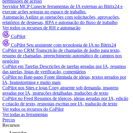
permissões de acesso
Servidor MCP
Conecte ferramentas de IA externas ao Bitrix24 e
execute ações seguras no espaço de trabalho.
Automação
Agilize as operações com solicitações, aprovações,
relatórios de despesas, RPA e automação do fluxo de trabalho
Ver todos os recursos de RH e automação
CoPilot
CoPilot
Seu assistente com tecnologia de IA no Bitrix24
CoPilot no CRM
Transcrição de chamadas de áudio para texto,
resumo de chamadas, preenchimento automático de campos nos
negócios
CoPilot em Tarefas
Descrições de tarefas geradas por IA, resumos
das tarefas, listas de verificação, comentários
CoPilot no Bate-papo
Fonte ilimitada de ideias, textos gerados por
IA, brainstorming e muito mais
CoPilot nos Sites e lojas
Copy atraente sob demanda, imagens
geradas por IA, instruções detalhadas, traduções de texto
CoPilot no Feed
Resumos de tópicos, ideias geradas por IA, edição
e criação de texto, respostas escritas por IA, tradução de texto
Ver todos os recursos do CoPilot
Ver todas as ferramentas
Preços
Recursos
Aprender