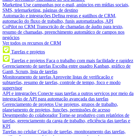
Marketing
Use campanhas por e-mail, anúncios em mídias sociais,
SMS, telemarketing, páginas de destino
Automação e integrações
Defina regras e gatilhos de CRM,
automação do fluxo de trabalho, funis automatizados, API
CoPilot no CRM
Transcrição de chamadas de áudio para texto,
resumo de chamadas, preenchimento automático de campos nos
negócios
Ver todos os recursos de CRM
Tarefas e projetos
Tarefas e projetos
Faça o trabalho com mais facilidade e rapidez
Gerenciamento de tarefas
Escolha entre quadro Kanban, gráfico de
Gantt, Scrum, lista de tarefas
Monitoramento de tarefas
Aproveite listas de verificação e
subtarefas, resumo de tarefas, controle de tempo, foco e modo
supervisor
API e integrações
Conecte suas tarefas a outros serviços por meio da
integração de API para automação avançada das tarefas
Gerenciamento de projetos
Use projetos, grupos de trabalho,
planejamento de projetos, funções, permissões de acesso
Desempenho do colaborador
Torne-se produtivo com relatórios de
tarefas, gerenciamento da carga de trabalho, eficiência das tarefas e
KPI
Tarefas no celular
Criação de tarefas, monitoramento das tarefas,