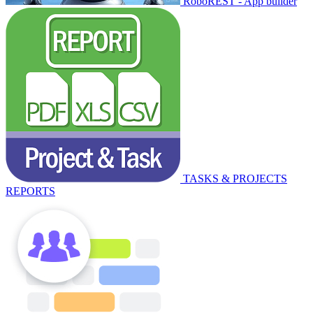
RoboREST - App builder
TASKS & PROJECTS
REPORTS