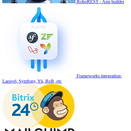
RoboREST - App builder
Frameworks integration:
Laravel, Symfony, Yii, RoR, etc