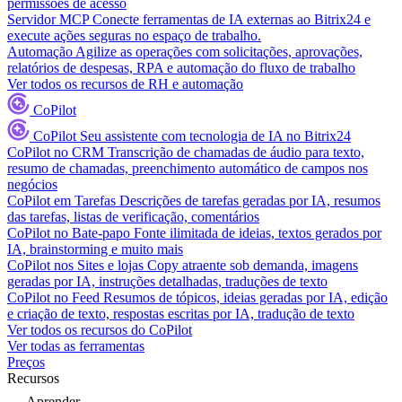
permissões de acesso
Servidor MCP
Conecte ferramentas de IA externas ao Bitrix24 e
execute ações seguras no espaço de trabalho.
Automação
Agilize as operações com solicitações, aprovações,
relatórios de despesas, RPA e automação do fluxo de trabalho
Ver todos os recursos de RH e automação
CoPilot
CoPilot
Seu assistente com tecnologia de IA no Bitrix24
CoPilot no CRM
Transcrição de chamadas de áudio para texto,
resumo de chamadas, preenchimento automático de campos nos
negócios
CoPilot em Tarefas
Descrições de tarefas geradas por IA, resumos
das tarefas, listas de verificação, comentários
CoPilot no Bate-papo
Fonte ilimitada de ideias, textos gerados por
IA, brainstorming e muito mais
CoPilot nos Sites e lojas
Copy atraente sob demanda, imagens
geradas por IA, instruções detalhadas, traduções de texto
CoPilot no Feed
Resumos de tópicos, ideias geradas por IA, edição
e criação de texto, respostas escritas por IA, tradução de texto
Ver todos os recursos do CoPilot
Ver todas as ferramentas
Preços
Recursos
Aprender