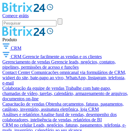
Comece grátis
Produto
CRM
CRM
Gerencie facilmente as vendas e os clientes
Gerenciamento de vendas
Gerencie leads, negócios, contatos,
pipelines, permissões de acesso e funções
Contact Center
Comunicações omnicanal via formulários de CRM,
widget do site, bate-papo ao vivo, WhatsApp, Instagram, telefonia,
e-mail
Colaboração da equipe de vendas
Trabalhe com bate-papo,
chamadas de vídeo, tarefas, calendário, armazenamento de arquivos,
documentos on-line
Capacitação de vendas
Obtenha orçamentos, faturas, pagamentos,
catálogo, inventário, assinatura eletrônica, loja CRM
Análises e relatórios
Analise funil de vendas, desempenho dos
colaboradores, inteligência de vendas, relatórios de BI
CRM no celular
Leads, negócios, faturas, pagamentos, telefonia, e-
mails, inventário, calendário ao seu alcance