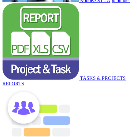
RoboREST - App builder
TASKS & PROJECTS
REPORTS