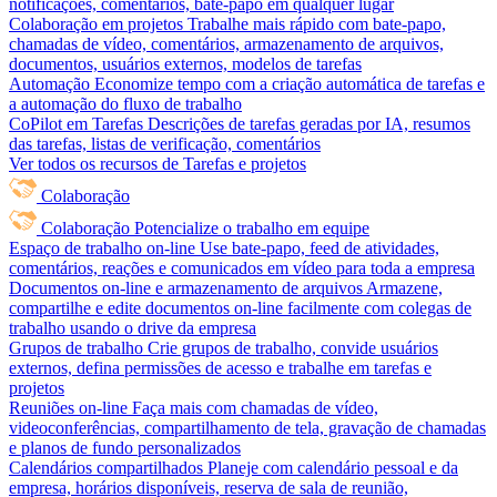
notificações, comentários, bate-papo em qualquer lugar
Colaboração em projetos
Trabalhe mais rápido com bate-papo,
chamadas de vídeo, comentários, armazenamento de arquivos,
documentos, usuários externos, modelos de tarefas
Automação
Economize tempo com a criação automática de tarefas e
a automação do fluxo de trabalho
CoPilot em Tarefas
Descrições de tarefas geradas por IA, resumos
das tarefas, listas de verificação, comentários
Ver todos os recursos de Tarefas e projetos
Colaboração
Colaboração
Potencialize o trabalho em equipe
Espaço de trabalho on-line
Use bate-papo, feed de atividades,
comentários, reações e comunicados em vídeo para toda a empresa
Documentos on-line e armazenamento de arquivos
Armazene,
compartilhe e edite documentos on-line facilmente com colegas de
trabalho usando o drive da empresa
Grupos de trabalho
Crie grupos de trabalho, convide usuários
externos, defina permissões de acesso e trabalhe em tarefas e
projetos
Reuniões on-line
Faça mais com chamadas de vídeo,
videoconferências, compartilhamento de tela, gravação de chamadas
e planos de fundo personalizados
Calendários compartilhados
Planeje com calendário pessoal e da
empresa, horários disponíveis, reserva de sala de reunião,