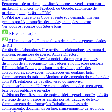
Ferramentas de marketing on-line
Aumente as vendas com e-mail
marketing, anúncios no Facebook ou Google, automação de
marketing, integração ao CRM
CoPilot nos Sites e lojas
Copy atraente sob demanda, imagens
geradas por IA, instruções detalhadas, traduções de texto
Ver todos os recursos dos Sites e lojas
RH e automação
RH e automação
Otimize fluxos de trabalho e gerencie dados
de RH
Gestão de colaboradores
Use perfis de colaboradores, estrutura da
empresa, permissões de acesso, Active Directory
Cultura e engajamento
Receba notícias da empresa, enquetes,
distintivos de agradecimento, marcadores e notificações pessoais
RH no celular
Bate-papo, chamadas de vídeo, perfis dos
colaboradores, aprovações, notificações em qualquer lugar
Gerenciamento do trabalho
Monitore o desempenho do colaborador
com KPI, relatórios de trabalho, visão do supervisor
Comunicação interna
Utilize comunicados em vídeo, mensagens,
bate-papos públicos e privados
CoPilot no Feed
Resumos de tópicos, ideias geradas por IA, edição
e criação de texto, respostas escritas por IA, tradução de texto
Gerenciamento de informações
Trabalhe com bases de
conhecimento, documentos on-line, armazenamento de arquivos,