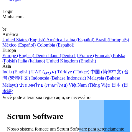
Login
Minha conta
br
América
United States (English)
América Latina (Español)
Brasil (Português)
México (Español)
Colombia (Español)
Europa
Europe (English)
Deutschland (Deutsch)
France (Français)
Polska
(Polski)
Italia (Italiano)
United Kingdom (English)
Ásia
India (English)
UAE (عربي)
Türkiye (Türkçe)
中国 (简体中文)
台
灣 (繁體中文)
Indonesia (Bahasa Indonesia)
Malaysia (Bahasa
Melayu)
ประเทศไทย (ภาษาไทย)
Việt Nam (Tiếng Việt)
日本 (日
本語)
Você pode alterar sua região aqui, se necessário
Scrum Software
Nosso sistema fornece um Scrum Software para gerenciamento