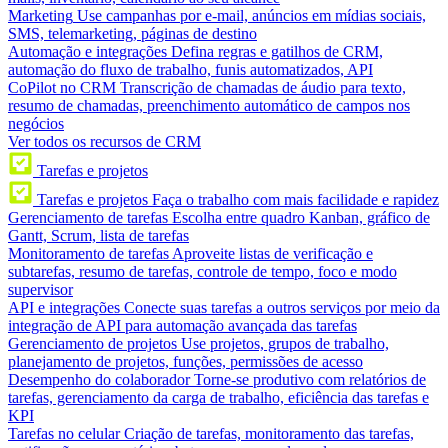
Marketing
Use campanhas por e-mail, anúncios em mídias sociais,
SMS, telemarketing, páginas de destino
Automação e integrações
Defina regras e gatilhos de CRM,
automação do fluxo de trabalho, funis automatizados, API
CoPilot no CRM
Transcrição de chamadas de áudio para texto,
resumo de chamadas, preenchimento automático de campos nos
negócios
Ver todos os recursos de CRM
Tarefas e projetos
Tarefas e projetos
Faça o trabalho com mais facilidade e rapidez
Gerenciamento de tarefas
Escolha entre quadro Kanban, gráfico de
Gantt, Scrum, lista de tarefas
Monitoramento de tarefas
Aproveite listas de verificação e
subtarefas, resumo de tarefas, controle de tempo, foco e modo
supervisor
API e integrações
Conecte suas tarefas a outros serviços por meio da
integração de API para automação avançada das tarefas
Gerenciamento de projetos
Use projetos, grupos de trabalho,
planejamento de projetos, funções, permissões de acesso
Desempenho do colaborador
Torne-se produtivo com relatórios de
tarefas, gerenciamento da carga de trabalho, eficiência das tarefas e
KPI
Tarefas no celular
Criação de tarefas, monitoramento das tarefas,