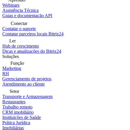
Webinars
Assistência Técnica
Guias e documentação API
Conectar
Contatar o suporte
Contatar parceiros locais Bitrix24
Ler
Hub de crescimento
Dicas e atualizações do Bitrix24
Soluções
Função
Marketing
RH
Gerenciamento de projetos
Atendimento ao cliente
Setor
Transporte e Armazenagem
Restaurantes
Trabalho remoto
CRM imobiliário
Instituições de Saúde
Prática Jurídica
Imobiliárias