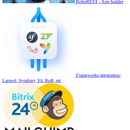
RoboREST - App builder
Frameworks integration:
Laravel, Symfony, Yii, RoR, etc