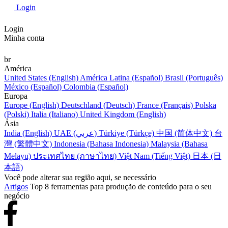
Login
Login
Minha conta
br
América
United States (English)
América Latina (Español)
Brasil (Português)
México (Español)
Colombia (Español)
Europa
Europe (English)
Deutschland (Deutsch)
France (Français)
Polska
(Polski)
Italia (Italiano)
United Kingdom (English)
Ásia
India (English)
UAE (عربي)
Türkiye (Türkçe)
中国 (简体中文)
台
灣 (繁體中文)
Indonesia (Bahasa Indonesia)
Malaysia (Bahasa
Melayu)
ประเทศไทย (ภาษาไทย)
Việt Nam (Tiếng Việt)
日本 (日
本語)
Você pode alterar sua região aqui, se necessário
Artigos
Top 8 ferramentas para produção de conteúdo para o seu
negócio