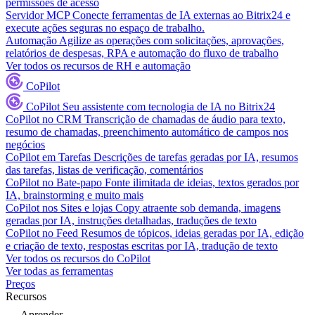
permissões de acesso
Servidor MCP
Conecte ferramentas de IA externas ao Bitrix24 e
execute ações seguras no espaço de trabalho.
Automação
Agilize as operações com solicitações, aprovações,
relatórios de despesas, RPA e automação do fluxo de trabalho
Ver todos os recursos de RH e automação
CoPilot
CoPilot
Seu assistente com tecnologia de IA no Bitrix24
CoPilot no CRM
Transcrição de chamadas de áudio para texto,
resumo de chamadas, preenchimento automático de campos nos
negócios
CoPilot em Tarefas
Descrições de tarefas geradas por IA, resumos
das tarefas, listas de verificação, comentários
CoPilot no Bate-papo
Fonte ilimitada de ideias, textos gerados por
IA, brainstorming e muito mais
CoPilot nos Sites e lojas
Copy atraente sob demanda, imagens
geradas por IA, instruções detalhadas, traduções de texto
CoPilot no Feed
Resumos de tópicos, ideias geradas por IA, edição
e criação de texto, respostas escritas por IA, tradução de texto
Ver todos os recursos do CoPilot
Ver todas as ferramentas
Preços
Recursos
Aprender