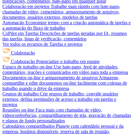
notificações, comentários, bate-papo em qualquer lugar
Colaboração em projetos
Trabalhe mais rápido com bate-papo,
chamadas de vídeo, comentários, armazenamento de arquivos,
documentos, usuários externos, modelos de tarefas
Automação
Economize tempo com a criação automática de tarefas e
a automação do fluxo de trabalho
CoPilot em Tarefas
Descrições de tarefas geradas por IA, resumos
das tarefas, listas de verificação, comentários
Ver todos os recursos de Tarefas e projetos
Colaboração
Colaboração
Potencialize o trabalho em equipe
Espaço de trabalho on-line
Use bate-papo, feed de atividades,
comentários, reações e comunicados em vídeo para toda a empresa
Documentos on-line e armazenamento de arquivos
Armazene,
compartilhe e edite documentos on-line facilmente com colegas de
trabalho usando o drive da empresa
Grupos de trabalho
Crie grupos de trabalho, convide usuários
externos, defina permissões de acesso e trabalhe em tarefas e
projetos
Reuniões on-line
Faça mais com chamadas de vídeo,
videoconferências, compartilhamento de tela, gravação de chamadas
e planos de fundo personalizados
Calendários compartilhados
Planeje com calendário pessoal e da
empresa, horários disponíveis, reserva de sala de reunião,