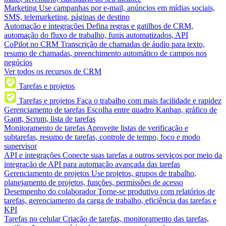
Marketing
Use campanhas por e-mail, anúncios em mídias sociais,
SMS, telemarketing, páginas de destino
Automação e integrações
Defina regras e gatilhos de CRM,
automação do fluxo de trabalho, funis automatizados, API
CoPilot no CRM
Transcrição de chamadas de áudio para texto,
resumo de chamadas, preenchimento automático de campos nos
negócios
Ver todos os recursos de CRM
Tarefas e projetos
Tarefas e projetos
Faça o trabalho com mais facilidade e rapidez
Gerenciamento de tarefas
Escolha entre quadro Kanban, gráfico de
Gantt, Scrum, lista de tarefas
Monitoramento de tarefas
Aproveite listas de verificação e
subtarefas, resumo de tarefas, controle de tempo, foco e modo
supervisor
API e integrações
Conecte suas tarefas a outros serviços por meio da
integração de API para automação avançada das tarefas
Gerenciamento de projetos
Use projetos, grupos de trabalho,
planejamento de projetos, funções, permissões de acesso
Desempenho do colaborador
Torne-se produtivo com relatórios de
tarefas, gerenciamento da carga de trabalho, eficiência das tarefas e
KPI
Tarefas no celular
Criação de tarefas, monitoramento das tarefas,