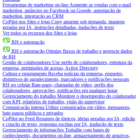
Ferramentas de marketing on-line
Aumente as vendas com e-mail
marketing, anúncios no Facebook ou Google, automação de
marketing, integração ao CRM
CoPilot nos Sites e lojas
Copy atraente sob demanda, imagens
geradas por IA, instruções detalhadas, traduções de texto
Ver todos os recursos dos Sites e lojas
RH e automação
RH e automação
Otimize fluxos de trabalho e gerencie dados
de RH
Gestão de colaboradores
Use perfis de colaboradores, estrutura da
empresa, permissões de acesso, Active Directory
Cultura e engajamento
Receba notícias da empresa, enquetes,
distintivos de agradecimento, marcadores e notificações pessoais
RH no celular
Bate-papo, chamadas de vídeo, perfis dos
colaboradores, aprovações, notificações em qualquer lugar
Gerenciamento do trabalho
Monitore o desempenho do colaborador
com KPI, relatórios de trabalho, visão do supervisor
Comunicação interna
Utilize comunicados em vídeo, mensagens,
bate-papos públicos e privados
CoPilot no Feed
Resumos de tópicos, ideias geradas por IA, edição
e criação de texto, respostas escritas por IA, tradução de texto
Gerenciamento de informações
Trabalhe com bases de
conhecimento, documentos on-line, armazenamento de arquivos,