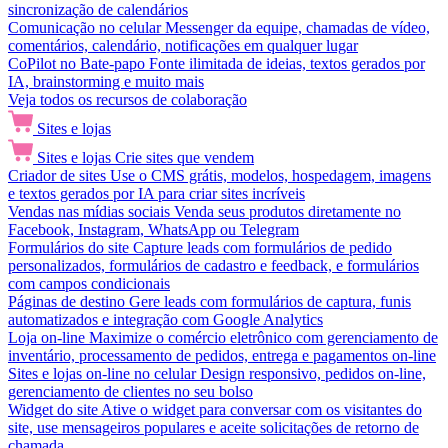
sincronização de calendários
Comunicação no celular
Messenger da equipe, chamadas de vídeo,
comentários, calendário, notificações em qualquer lugar
CoPilot no Bate-papo
Fonte ilimitada de ideias, textos gerados por
IA, brainstorming e muito mais
Veja todos os recursos de colaboração
Sites e lojas
Sites e lojas
Crie sites que vendem
Criador de sites
Use o CMS grátis, modelos, hospedagem, imagens
e textos gerados por IA para criar sites incríveis
Vendas nas mídias sociais
Venda seus produtos diretamente no
Facebook, Instagram, WhatsApp ou Telegram
Formulários do site
Capture leads com formulários de pedido
personalizados, formulários de cadastro e feedback, e formulários
com campos condicionais
Páginas de destino
Gere leads com formulários de captura, funis
automatizados e integração com Google Analytics
Loja on-line
Maximize o comércio eletrônico com gerenciamento de
inventário, processamento de pedidos, entrega e pagamentos on-line
Sites e lojas on-line no celular
Design responsivo, pedidos on-line,
gerenciamento de clientes no seu bolso
Widget do site
Ative o widget para conversar com os visitantes do
site, use mensageiros populares e aceite solicitações de retorno de
chamada