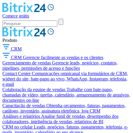
Comece grátis
Produto
CRM
CRM
Gerencie facilmente as vendas e os clientes
Gerenciamento de vendas
Gerencie leads, negócios, contatos,
pipelines, permissões de acesso e funções
Contact Center
Comunicações omnicanal via formulários de CRM,
widget do site, bate-papo ao vivo, WhatsApp, Instagram, telefonia,
e-mail
Colaboração da equipe de vendas
Trabalhe com bate-papo,
chamadas de vídeo, tarefas, calendário, armazenamento de arquivos,
documentos on-line
Capacitação de vendas
Obtenha orçamentos, faturas, pagamentos,
catálogo, inventário, assinatura eletrônica, loja CRM
Análises e relatórios
Analise funil de vendas, desempenho dos
colaboradores, inteligência de vendas, relatórios de BI
CRM no celular
Leads, negócios, faturas, pagamentos, telefonia, e-
mails, inventário, calendário ao seu alcance