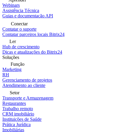
Webinars
Assistência Técnica
Guias e documentação API
Conectar
Contatar o suporte
Contatar parceiros locais Bitrix24
Ler
Hub de crescimento
Dicas e atualizações do Bitrix24
Soluções
Função
Marketing
RH
Gerenciamento de projetos
Atendimento ao cliente
Setor
Transporte e Armazenagem
Restaurantes
Trabalho remoto
CRM imobiliário
Instituições de Saúde
Prática Jurídica
Imobiliárias