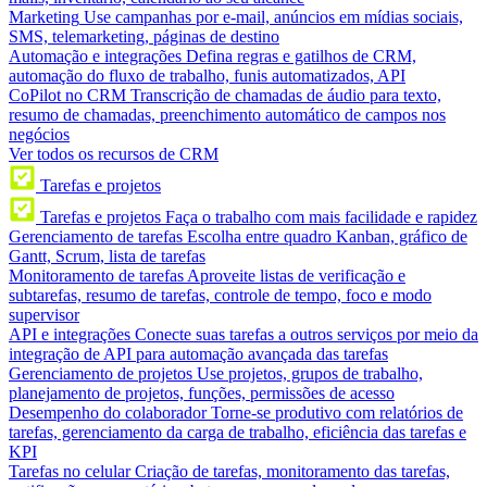
Marketing
Use campanhas por e-mail, anúncios em mídias sociais,
SMS, telemarketing, páginas de destino
Automação e integrações
Defina regras e gatilhos de CRM,
automação do fluxo de trabalho, funis automatizados, API
CoPilot no CRM
Transcrição de chamadas de áudio para texto,
resumo de chamadas, preenchimento automático de campos nos
negócios
Ver todos os recursos de CRM
Tarefas e projetos
Tarefas e projetos
Faça o trabalho com mais facilidade e rapidez
Gerenciamento de tarefas
Escolha entre quadro Kanban, gráfico de
Gantt, Scrum, lista de tarefas
Monitoramento de tarefas
Aproveite listas de verificação e
subtarefas, resumo de tarefas, controle de tempo, foco e modo
supervisor
API e integrações
Conecte suas tarefas a outros serviços por meio da
integração de API para automação avançada das tarefas
Gerenciamento de projetos
Use projetos, grupos de trabalho,
planejamento de projetos, funções, permissões de acesso
Desempenho do colaborador
Torne-se produtivo com relatórios de
tarefas, gerenciamento da carga de trabalho, eficiência das tarefas e
KPI
Tarefas no celular
Criação de tarefas, monitoramento das tarefas,