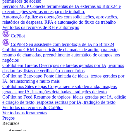
permissões de acesso
Servidor MCP
Conecte ferramentas de IA externas ao Bitrix24 e
execute ações seguras no espaço de trabalho.
Automação
Agilize as operações com solicitações, aprovações,
relatórios de despesas, RPA e automação do fluxo de trabalho
Ver todos os recursos de RH e automação
CoPilot
CoPilot
Seu assistente com tecnologia de IA no Bitrix24
CoPilot no CRM
Transcrição de chamadas de áudio para texto,
resumo de chamadas, preenchimento automático de campos nos
negócios
CoPilot em Tarefas
Descrições de tarefas geradas por IA, resumos
das tarefas, listas de verificação, comentários
CoPilot no Bate-papo
Fonte ilimitada de ideias, textos gerados por
IA, brainstorming e muito mais
CoPilot nos Sites e lojas
Copy atraente sob demanda, imagens
geradas por IA, instruções detalhadas, traduções de texto
CoPilot no Feed
Resumos de tópicos, ideias geradas por IA, edição
e criação de texto, respostas escritas por IA, tradução de texto
Ver todos os recursos do CoPilot
Ver todas as ferramentas
Preços
Recursos
Aprender