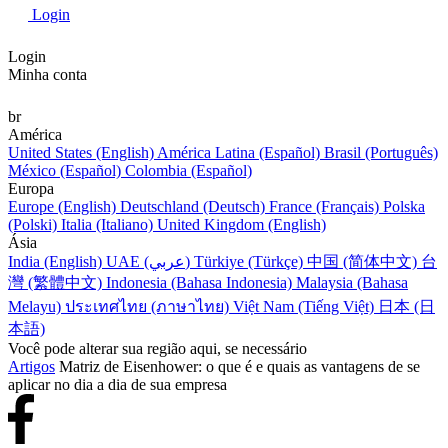
Login
Login
Minha conta
br
América
United States (English)
América Latina (Español)
Brasil (Português)
México (Español)
Colombia (Español)
Europa
Europe (English)
Deutschland (Deutsch)
France (Français)
Polska
(Polski)
Italia (Italiano)
United Kingdom (English)
Ásia
India (English)
UAE (عربي)
Türkiye (Türkçe)
中国 (简体中文)
台
灣 (繁體中文)
Indonesia (Bahasa Indonesia)
Malaysia (Bahasa
Melayu)
ประเทศไทย (ภาษาไทย)
Việt Nam (Tiếng Việt)
日本 (日
本語)
Você pode alterar sua região aqui, se necessário
Artigos
Matriz de Eisenhower: o que é e quais as vantagens de se
aplicar no dia a dia de sua empresa