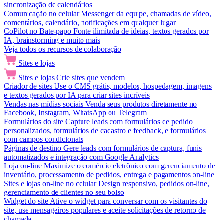
sincronização de calendários
Comunicação no celular
Messenger da equipe, chamadas de vídeo,
comentários, calendário, notificações em qualquer lugar
CoPilot no Bate-papo
Fonte ilimitada de ideias, textos gerados por
IA, brainstorming e muito mais
Veja todos os recursos de colaboração
Sites e lojas
Sites e lojas
Crie sites que vendem
Criador de sites
Use o CMS grátis, modelos, hospedagem, imagens
e textos gerados por IA para criar sites incríveis
Vendas nas mídias sociais
Venda seus produtos diretamente no
Facebook, Instagram, WhatsApp ou Telegram
Formulários do site
Capture leads com formulários de pedido
personalizados, formulários de cadastro e feedback, e formulários
com campos condicionais
Páginas de destino
Gere leads com formulários de captura, funis
automatizados e integração com Google Analytics
Loja on-line
Maximize o comércio eletrônico com gerenciamento de
inventário, processamento de pedidos, entrega e pagamentos on-line
Sites e lojas on-line no celular
Design responsivo, pedidos on-line,
gerenciamento de clientes no seu bolso
Widget do site
Ative o widget para conversar com os visitantes do
site, use mensageiros populares e aceite solicitações de retorno de
chamada