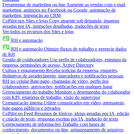
Ferramentas de marketing on-line
Aumente as vendas com e-mail
marketing, anúncios no Facebook ou Google, automação de
marketing, integração ao CRM
CoPilot nos Sites e lojas
Copy atraente sob demanda, imagens
geradas por IA, instruções detalhadas, traduções de texto
Ver todos os recursos dos Sites e lojas
RH e automação
RH e automação
Otimize fluxos de trabalho e gerencie dados
de RH
Gestão de colaboradores
Use perfis de colaboradores, estrutura da
empresa, permissões de acesso, Active Directory
Cultura e engajamento
Receba notícias da empresa, enquetes,
distintivos de agradecimento, marcadores e notificações pessoais
RH no celular
Bate-papo, chamadas de vídeo, perfis dos
colaboradores, aprovações, notificações em qualquer lugar
Gerenciamento do trabalho
Monitore o desempenho do colaborador
com KPI, relatórios de trabalho, visão do supervisor
Comunicação interna
Utilize comunicados em vídeo, mensagens,
bate-papos públicos e privados
CoPilot no Feed
Resumos de tópicos, ideias geradas por IA, edição
e criação de texto, respostas escritas por IA, tradução de texto
Gerenciamento de informações
Trabalhe com bases de
conhecimento, documentos on-line, armazenamento de arquivos,