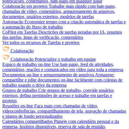
notificações, comentários, bate-papo em qualquer lugar
Colaboração em projetos
Trabalhe mais rápido com bate-papo,
chamadas de vídeo, comentários, armazenamento de arquivos,
documentos, usuários externos, modelos de tarefas
Automação
Economize tempo com a criação automática de tarefas e
a automação do fluxo de trabalho
CoPilot em Tarefas
Descrições de tarefas geradas por IA, resumos
das tarefas, listas de verificação, comentários
Ver todos os recursos de Tarefas e projetos
Colaboração
Colaboração
Potencialize o trabalho em equipe
Espaço de trabalho on-line
Use bate-papo, feed de atividades,
comentários, reações e comunicados em vídeo para toda a empresa
Documentos on-line e armazenamento de arquivos
Armazene,
compartilhe e edite documentos on-line facilmente com colegas de
trabalho usando o drive da empresa
Grupos de trabalho
Crie grupos de trabalho, convide usuários
externos, defina permissões de acesso e trabalhe em tarefas e
projetos
Reuniões on-line
Faça mais com chamadas de vídeo,
videoconferências, compartilhamento de tela, gravação de chamadas
e planos de fundo personalizados
Calendários compartilhados
Planeje com calendário pessoal e da
empresa, horários disponíveis, reserva de sala de reunião,