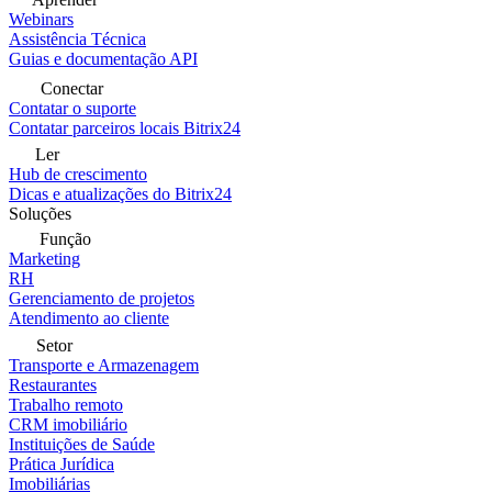
Webinars
Assistência Técnica
Guias e documentação API
Conectar
Contatar o suporte
Contatar parceiros locais Bitrix24
Ler
Hub de crescimento
Dicas e atualizações do Bitrix24
Soluções
Função
Marketing
RH
Gerenciamento de projetos
Atendimento ao cliente
Setor
Transporte e Armazenagem
Restaurantes
Trabalho remoto
CRM imobiliário
Instituições de Saúde
Prática Jurídica
Imobiliárias