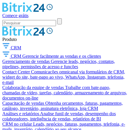
Comece grátis
Produto
CRM
CRM
Gerencie facilmente as vendas e os clientes
Gerenciamento de vendas
Gerencie leads, negócios, contatos,
pipelines, permissões de acesso e funções
Contact Center
Comunicações omnicanal via formulários de CRM,
widget do site, bate-papo ao vivo, WhatsApp, Instagram, telefonia,
e-mail
Colaboração da equipe de vendas
Trabalhe com bate-papo,
chamadas de vídeo, tarefas, calendário, armazenamento de arquivos,
documentos on-line
Capacitação de vendas
Obtenha orçamentos, faturas, pagamentos,
catálogo, inventário, assinatura eletrônica, loja CRM
Análises e relatórios
Analise funil de vendas, desempenho dos
colaboradores, inteligência de vendas, relatórios de BI
CRM no celular
Leads, negócios, faturas, pagamentos, telefonia, e-
mails, inventário, calendário ao seu alcance