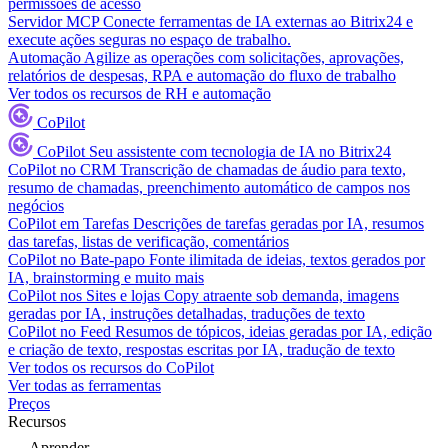
permissões de acesso
Servidor MCP
Conecte ferramentas de IA externas ao Bitrix24 e
execute ações seguras no espaço de trabalho.
Automação
Agilize as operações com solicitações, aprovações,
relatórios de despesas, RPA e automação do fluxo de trabalho
Ver todos os recursos de RH e automação
CoPilot
CoPilot
Seu assistente com tecnologia de IA no Bitrix24
CoPilot no CRM
Transcrição de chamadas de áudio para texto,
resumo de chamadas, preenchimento automático de campos nos
negócios
CoPilot em Tarefas
Descrições de tarefas geradas por IA, resumos
das tarefas, listas de verificação, comentários
CoPilot no Bate-papo
Fonte ilimitada de ideias, textos gerados por
IA, brainstorming e muito mais
CoPilot nos Sites e lojas
Copy atraente sob demanda, imagens
geradas por IA, instruções detalhadas, traduções de texto
CoPilot no Feed
Resumos de tópicos, ideias geradas por IA, edição
e criação de texto, respostas escritas por IA, tradução de texto
Ver todos os recursos do CoPilot
Ver todas as ferramentas
Preços
Recursos
Aprender