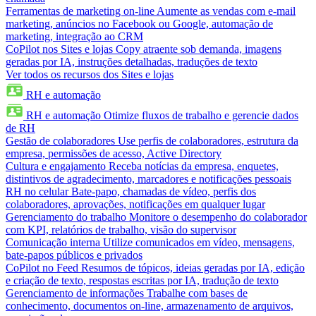
Ferramentas de marketing on-line
Aumente as vendas com e-mail
marketing, anúncios no Facebook ou Google, automação de
marketing, integração ao CRM
CoPilot nos Sites e lojas
Copy atraente sob demanda, imagens
geradas por IA, instruções detalhadas, traduções de texto
Ver todos os recursos dos Sites e lojas
RH e automação
RH e automação
Otimize fluxos de trabalho e gerencie dados
de RH
Gestão de colaboradores
Use perfis de colaboradores, estrutura da
empresa, permissões de acesso, Active Directory
Cultura e engajamento
Receba notícias da empresa, enquetes,
distintivos de agradecimento, marcadores e notificações pessoais
RH no celular
Bate-papo, chamadas de vídeo, perfis dos
colaboradores, aprovações, notificações em qualquer lugar
Gerenciamento do trabalho
Monitore o desempenho do colaborador
com KPI, relatórios de trabalho, visão do supervisor
Comunicação interna
Utilize comunicados em vídeo, mensagens,
bate-papos públicos e privados
CoPilot no Feed
Resumos de tópicos, ideias geradas por IA, edição
e criação de texto, respostas escritas por IA, tradução de texto
Gerenciamento de informações
Trabalhe com bases de
conhecimento, documentos on-line, armazenamento de arquivos,