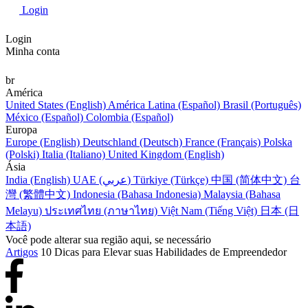
Login
Login
Minha conta
br
América
United States (English)
América Latina (Español)
Brasil (Português)
México (Español)
Colombia (Español)
Europa
Europe (English)
Deutschland (Deutsch)
France (Français)
Polska
(Polski)
Italia (Italiano)
United Kingdom (English)
Ásia
India (English)
UAE (عربي)
Türkiye (Türkçe)
中国 (简体中文)
台
灣 (繁體中文)
Indonesia (Bahasa Indonesia)
Malaysia (Bahasa
Melayu)
ประเทศไทย (ภาษาไทย)
Việt Nam (Tiếng Việt)
日本 (日
本語)
Você pode alterar sua região aqui, se necessário
Artigos
10 Dicas para Elevar suas Habilidades de Empreendedor