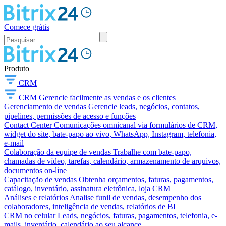
Comece grátis
Produto
CRM
CRM
Gerencie facilmente as vendas e os clientes
Gerenciamento de vendas
Gerencie leads, negócios, contatos,
pipelines, permissões de acesso e funções
Contact Center
Comunicações omnicanal via formulários de CRM,
widget do site, bate-papo ao vivo, WhatsApp, Instagram, telefonia,
e-mail
Colaboração da equipe de vendas
Trabalhe com bate-papo,
chamadas de vídeo, tarefas, calendário, armazenamento de arquivos,
documentos on-line
Capacitação de vendas
Obtenha orçamentos, faturas, pagamentos,
catálogo, inventário, assinatura eletrônica, loja CRM
Análises e relatórios
Analise funil de vendas, desempenho dos
colaboradores, inteligência de vendas, relatórios de BI
CRM no celular
Leads, negócios, faturas, pagamentos, telefonia, e-
mails, inventário, calendário ao seu alcance