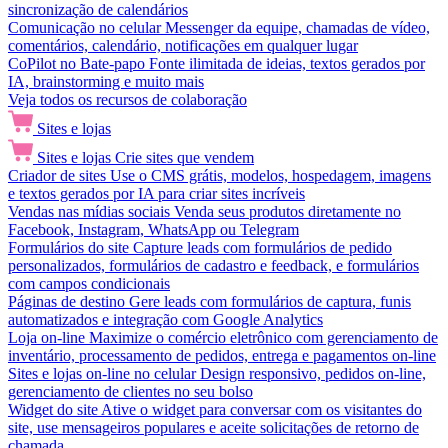
sincronização de calendários
Comunicação no celular
Messenger da equipe, chamadas de vídeo,
comentários, calendário, notificações em qualquer lugar
CoPilot no Bate-papo
Fonte ilimitada de ideias, textos gerados por
IA, brainstorming e muito mais
Veja todos os recursos de colaboração
Sites e lojas
Sites e lojas
Crie sites que vendem
Criador de sites
Use o CMS grátis, modelos, hospedagem, imagens
e textos gerados por IA para criar sites incríveis
Vendas nas mídias sociais
Venda seus produtos diretamente no
Facebook, Instagram, WhatsApp ou Telegram
Formulários do site
Capture leads com formulários de pedido
personalizados, formulários de cadastro e feedback, e formulários
com campos condicionais
Páginas de destino
Gere leads com formulários de captura, funis
automatizados e integração com Google Analytics
Loja on-line
Maximize o comércio eletrônico com gerenciamento de
inventário, processamento de pedidos, entrega e pagamentos on-line
Sites e lojas on-line no celular
Design responsivo, pedidos on-line,
gerenciamento de clientes no seu bolso
Widget do site
Ative o widget para conversar com os visitantes do
site, use mensageiros populares e aceite solicitações de retorno de
chamada