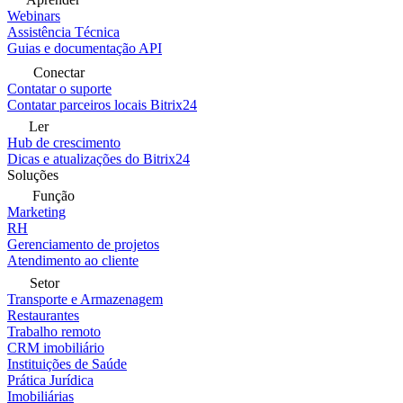
Webinars
Assistência Técnica
Guias e documentação API
Conectar
Contatar o suporte
Contatar parceiros locais Bitrix24
Ler
Hub de crescimento
Dicas e atualizações do Bitrix24
Soluções
Função
Marketing
RH
Gerenciamento de projetos
Atendimento ao cliente
Setor
Transporte e Armazenagem
Restaurantes
Trabalho remoto
CRM imobiliário
Instituições de Saúde
Prática Jurídica
Imobiliárias