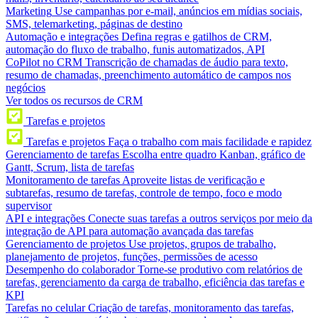
Marketing
Use campanhas por e-mail, anúncios em mídias sociais,
SMS, telemarketing, páginas de destino
Automação e integrações
Defina regras e gatilhos de CRM,
automação do fluxo de trabalho, funis automatizados, API
CoPilot no CRM
Transcrição de chamadas de áudio para texto,
resumo de chamadas, preenchimento automático de campos nos
negócios
Ver todos os recursos de CRM
Tarefas e projetos
Tarefas e projetos
Faça o trabalho com mais facilidade e rapidez
Gerenciamento de tarefas
Escolha entre quadro Kanban, gráfico de
Gantt, Scrum, lista de tarefas
Monitoramento de tarefas
Aproveite listas de verificação e
subtarefas, resumo de tarefas, controle de tempo, foco e modo
supervisor
API e integrações
Conecte suas tarefas a outros serviços por meio da
integração de API para automação avançada das tarefas
Gerenciamento de projetos
Use projetos, grupos de trabalho,
planejamento de projetos, funções, permissões de acesso
Desempenho do colaborador
Torne-se produtivo com relatórios de
tarefas, gerenciamento da carga de trabalho, eficiência das tarefas e
KPI
Tarefas no celular
Criação de tarefas, monitoramento das tarefas,