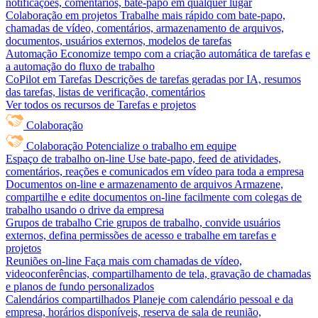
notificações, comentários, bate-papo em qualquer lugar
Colaboração em projetos
Trabalhe mais rápido com bate-papo,
chamadas de vídeo, comentários, armazenamento de arquivos,
documentos, usuários externos, modelos de tarefas
Automação
Economize tempo com a criação automática de tarefas e
a automação do fluxo de trabalho
CoPilot em Tarefas
Descrições de tarefas geradas por IA, resumos
das tarefas, listas de verificação, comentários
Ver todos os recursos de Tarefas e projetos
Colaboração
Colaboração
Potencialize o trabalho em equipe
Espaço de trabalho on-line
Use bate-papo, feed de atividades,
comentários, reações e comunicados em vídeo para toda a empresa
Documentos on-line e armazenamento de arquivos
Armazene,
compartilhe e edite documentos on-line facilmente com colegas de
trabalho usando o drive da empresa
Grupos de trabalho
Crie grupos de trabalho, convide usuários
externos, defina permissões de acesso e trabalhe em tarefas e
projetos
Reuniões on-line
Faça mais com chamadas de vídeo,
videoconferências, compartilhamento de tela, gravação de chamadas
e planos de fundo personalizados
Calendários compartilhados
Planeje com calendário pessoal e da
empresa, horários disponíveis, reserva de sala de reunião,