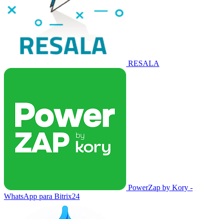
RESALA
PowerZap by Kory -
WhatsApp para Bitrix24