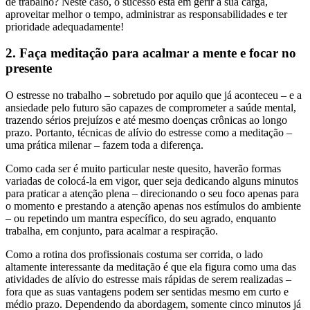
de trabalho? Neste caso, o sucesso está em gerir a sua carga,
aproveitar melhor o tempo, administrar as responsabilidades e ter
prioridade adequadamente!
2. Faça meditação para acalmar a mente e focar no
presente
O estresse no trabalho – sobretudo por aquilo que já aconteceu – e a
ansiedade pelo futuro são capazes de comprometer a saúde mental,
trazendo sérios prejuízos e até mesmo doenças crônicas ao longo
prazo. Portanto, técnicas de alívio do estresse como a meditação –
uma prática milenar – fazem toda a diferença.
Como cada ser é muito particular neste quesito, haverão formas
variadas de colocá-la em vigor, quer seja dedicando alguns minutos
para praticar a atenção plena – direcionando o seu foco apenas para
o momento e prestando a atenção apenas nos estímulos do ambiente
– ou repetindo um mantra específico, do seu agrado, enquanto
trabalha, em conjunto, para acalmar a respiração.
Como a rotina dos profissionais costuma ser corrida, o lado
altamente interessante da meditação é que ela figura como uma das
atividades de alívio do estresse mais rápidas de serem realizadas –
fora que as suas vantagens podem ser sentidas mesmo em curto e
médio prazo. Dependendo da abordagem, somente cinco minutos já