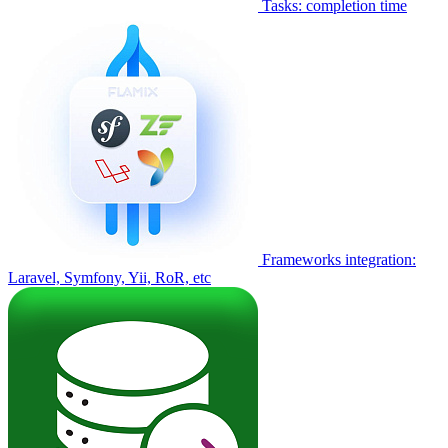
Tasks: completion time
Frameworks integration:
Laravel, Symfony, Yii, RoR, etc