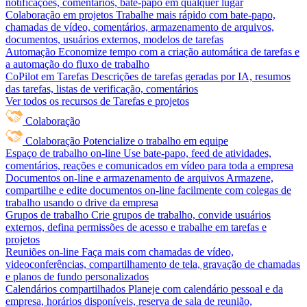
notificações, comentários, bate-papo em qualquer lugar
Colaboração em projetos
Trabalhe mais rápido com bate-papo,
chamadas de vídeo, comentários, armazenamento de arquivos,
documentos, usuários externos, modelos de tarefas
Automação
Economize tempo com a criação automática de tarefas e
a automação do fluxo de trabalho
CoPilot em Tarefas
Descrições de tarefas geradas por IA, resumos
das tarefas, listas de verificação, comentários
Ver todos os recursos de Tarefas e projetos
Colaboração
Colaboração
Potencialize o trabalho em equipe
Espaço de trabalho on-line
Use bate-papo, feed de atividades,
comentários, reações e comunicados em vídeo para toda a empresa
Documentos on-line e armazenamento de arquivos
Armazene,
compartilhe e edite documentos on-line facilmente com colegas de
trabalho usando o drive da empresa
Grupos de trabalho
Crie grupos de trabalho, convide usuários
externos, defina permissões de acesso e trabalhe em tarefas e
projetos
Reuniões on-line
Faça mais com chamadas de vídeo,
videoconferências, compartilhamento de tela, gravação de chamadas
e planos de fundo personalizados
Calendários compartilhados
Planeje com calendário pessoal e da
empresa, horários disponíveis, reserva de sala de reunião,