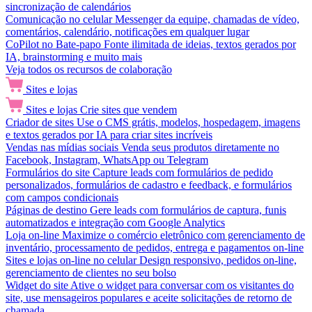
sincronização de calendários
Comunicação no celular
Messenger da equipe, chamadas de vídeo,
comentários, calendário, notificações em qualquer lugar
CoPilot no Bate-papo
Fonte ilimitada de ideias, textos gerados por
IA, brainstorming e muito mais
Veja todos os recursos de colaboração
Sites e lojas
Sites e lojas
Crie sites que vendem
Criador de sites
Use o CMS grátis, modelos, hospedagem, imagens
e textos gerados por IA para criar sites incríveis
Vendas nas mídias sociais
Venda seus produtos diretamente no
Facebook, Instagram, WhatsApp ou Telegram
Formulários do site
Capture leads com formulários de pedido
personalizados, formulários de cadastro e feedback, e formulários
com campos condicionais
Páginas de destino
Gere leads com formulários de captura, funis
automatizados e integração com Google Analytics
Loja on-line
Maximize o comércio eletrônico com gerenciamento de
inventário, processamento de pedidos, entrega e pagamentos on-line
Sites e lojas on-line no celular
Design responsivo, pedidos on-line,
gerenciamento de clientes no seu bolso
Widget do site
Ative o widget para conversar com os visitantes do
site, use mensageiros populares e aceite solicitações de retorno de
chamada