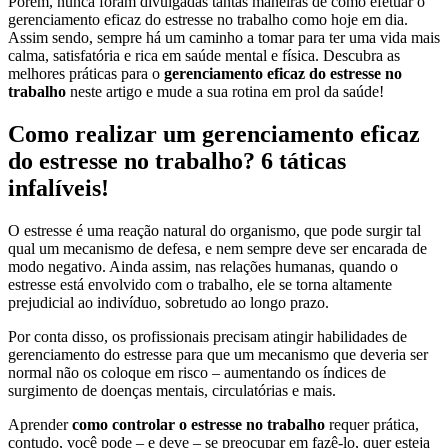
Porém, nunca foram divulgadas tantas maneiras de como efetuar o
gerenciamento eficaz do estresse no trabalho como hoje em dia.
Assim sendo, sempre há um caminho a tomar para ter uma vida mais
calma, satisfatória e rica em saúde mental e física. Descubra as
melhores práticas para o
gerenciamento eficaz do estresse no
trabalho
neste artigo e mude a sua rotina em prol da saúde!
Como realizar um gerenciamento eficaz
do estresse no trabalho? 6 táticas
infalíveis!
O estresse é uma reação natural do organismo, que pode surgir tal
qual um mecanismo de defesa, e nem sempre deve ser encarada de
modo negativo. Ainda assim, nas relações humanas, quando o
estresse está envolvido com o trabalho, ele se torna altamente
prejudicial ao indivíduo, sobretudo ao longo prazo.
Por conta disso, os profissionais precisam atingir habilidades de
gerenciamento do estresse para que um mecanismo que deveria ser
normal não os coloque em risco – aumentando os índices de
surgimento de doenças mentais, circulatórias e mais.
Aprender
como controlar o estresse no trabalho
requer prática,
contudo, você pode – e deve – se preocupar em fazê-lo, quer esteja