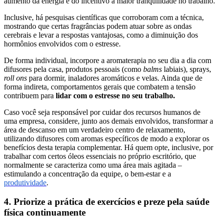
aumento da energia e do incentivo à maior tranquilidade no trabalho.
Inclusive, há pesquisas científicas que corroboram com a técnica,
mostrando que certas fragrâncias podem atuar sobre as ondas
cerebrais e levar a respostas vantajosas, como a diminuição dos
hormônios envolvidos com o estresse.
De forma individual, incorpore a aromaterapia no seu dia a dia com
difusores pela casa, produtos pessoais (como
balms
labiais), sprays,
roll ons
para dormir, inaladores aromáticos e velas. Ainda que de
forma indireta, comportamentos gerais que combatem a tensão
contribuem para
lidar com o estresse no seu trabalho.
Caso você seja responsável por cuidar dos recursos humanos de
uma empresa, considere, junto aos demais envolvidos, transformar a
área de descanso em um verdadeiro centro de relaxamento,
utilizando difusores com aromas específicos de modo a explorar os
benefícios desta terapia complementar. Há quem opte, inclusive, por
trabalhar com certos óleos essenciais no próprio escritório, que
normalmente se caracteriza como uma área mais agitada –
estimulando a concentração da equipe, o bem-estar e a
produtividade
.
4. Priorize a prática de exercícios e preze pela saúde
física continuamente