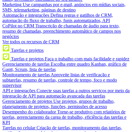
Marketing
Use campanhas por e-mail, anúncios em mídias sociais,
SMS, telemarketing, páginas de destino
Automação e integrações
Defina regras e gatilhos de CRM,
automação do fluxo de trabalho, funis automatizados, API
CoPilot no CRM
Transcrição de chamadas de áudio para texto,
resumo de chamadas, preenchimento automático de campos nos
negócios
Ver todos os recursos de CRM
Tarefas e projetos
Tarefas e projetos
Faça o trabalho com mais facilidade e rapidez
Gerenciamento de tarefas
Escolha entre quadro Kanban, gráfico de
Gantt, Scrum, lista de tarefas
Monitoramento de tarefas
Aproveite listas de verificação e
subtarefas, resumo de tarefas, controle de tempo, foco e modo
supervisor
API e integrações
Conecte suas tarefas a outros serviços por meio da
integração de API para automação avançada das tarefas
Gerenciamento de projetos
Use projetos, grupos de trabalho,
planejamento de projetos, funções, permissões de acesso
Desempenho do colaborador
Torne-se produtivo com relatórios de
tarefas, gerenciamento da carga de trabalho, eficiência das tarefas e
KPI
Tarefas no celular
Criação de tarefas, monitoramento das tarefas,