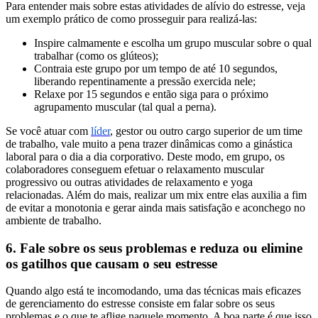
Para entender mais sobre estas atividades de alívio do estresse, veja
um exemplo prático de como prosseguir para realizá-las:
Inspire calmamente e escolha um grupo muscular sobre o qual
trabalhar (como os glúteos);
Contraia este grupo por um tempo de até 10 segundos,
liberando repentinamente a pressão exercida nele;
Relaxe por 15 segundos e então siga para o próximo
agrupamento muscular (tal qual a perna).
Se você atuar com
líder
, gestor ou outro cargo superior de um time
de trabalho, vale muito a pena trazer dinâmicas como a ginástica
laboral para o dia a dia corporativo. Deste modo, em grupo, os
colaboradores conseguem efetuar o relaxamento muscular
progressivo ou outras atividades de relaxamento e yoga
relacionadas. Além do mais, realizar um mix entre elas auxilia a fim
de evitar a monotonia e gerar ainda mais satisfação e aconchego no
ambiente de trabalho.
6. Fale sobre os seus problemas e reduza ou elimine
os gatilhos que causam o seu estresse
Quando algo está te incomodando, uma das técnicas mais eficazes
de gerenciamento do estresse consiste em falar sobre os seus
problemas e o que te aflige naquele momento. A boa parte é que isso