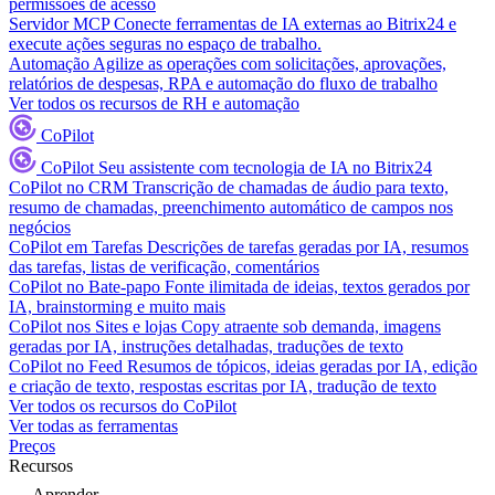
permissões de acesso
Servidor MCP
Conecte ferramentas de IA externas ao Bitrix24 e
execute ações seguras no espaço de trabalho.
Automação
Agilize as operações com solicitações, aprovações,
relatórios de despesas, RPA e automação do fluxo de trabalho
Ver todos os recursos de RH e automação
CoPilot
CoPilot
Seu assistente com tecnologia de IA no Bitrix24
CoPilot no CRM
Transcrição de chamadas de áudio para texto,
resumo de chamadas, preenchimento automático de campos nos
negócios
CoPilot em Tarefas
Descrições de tarefas geradas por IA, resumos
das tarefas, listas de verificação, comentários
CoPilot no Bate-papo
Fonte ilimitada de ideias, textos gerados por
IA, brainstorming e muito mais
CoPilot nos Sites e lojas
Copy atraente sob demanda, imagens
geradas por IA, instruções detalhadas, traduções de texto
CoPilot no Feed
Resumos de tópicos, ideias geradas por IA, edição
e criação de texto, respostas escritas por IA, tradução de texto
Ver todos os recursos do CoPilot
Ver todas as ferramentas
Preços
Recursos
Aprender