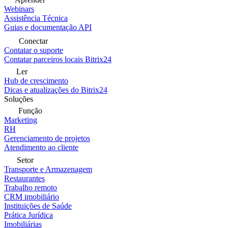
Webinars
Assistência Técnica
Guias e documentação API
Conectar
Contatar o suporte
Contatar parceiros locais Bitrix24
Ler
Hub de crescimento
Dicas e atualizações do Bitrix24
Soluções
Função
Marketing
RH
Gerenciamento de projetos
Atendimento ao cliente
Setor
Transporte e Armazenagem
Restaurantes
Trabalho remoto
CRM imobiliário
Instituições de Saúde
Prática Jurídica
Imobiliárias