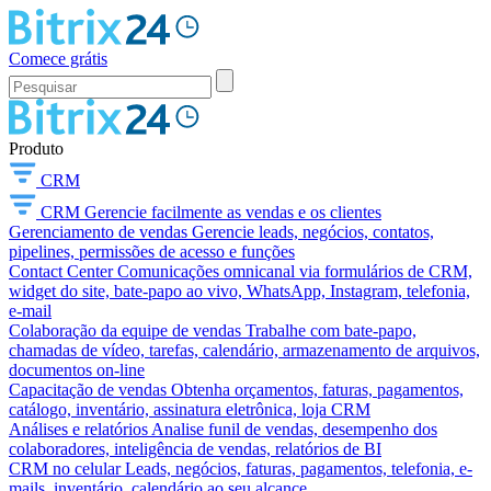
Comece grátis
Produto
CRM
CRM
Gerencie facilmente as vendas e os clientes
Gerenciamento de vendas
Gerencie leads, negócios, contatos,
pipelines, permissões de acesso e funções
Contact Center
Comunicações omnicanal via formulários de CRM,
widget do site, bate-papo ao vivo, WhatsApp, Instagram, telefonia,
e-mail
Colaboração da equipe de vendas
Trabalhe com bate-papo,
chamadas de vídeo, tarefas, calendário, armazenamento de arquivos,
documentos on-line
Capacitação de vendas
Obtenha orçamentos, faturas, pagamentos,
catálogo, inventário, assinatura eletrônica, loja CRM
Análises e relatórios
Analise funil de vendas, desempenho dos
colaboradores, inteligência de vendas, relatórios de BI
CRM no celular
Leads, negócios, faturas, pagamentos, telefonia, e-
mails, inventário, calendário ao seu alcance