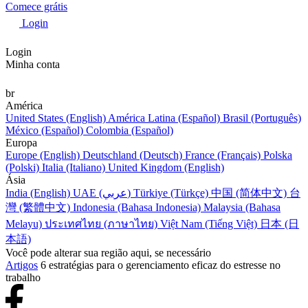
Comece grátis
Login
Login
Minha conta
br
América
United States (English)
América Latina (Español)
Brasil (Português)
México (Español)
Colombia (Español)
Europa
Europe (English)
Deutschland (Deutsch)
France (Français)
Polska
(Polski)
Italia (Italiano)
United Kingdom (English)
Ásia
India (English)
UAE (عربي)
Türkiye (Türkçe)
中国 (简体中文)
台
灣 (繁體中文)
Indonesia (Bahasa Indonesia)
Malaysia (Bahasa
Melayu)
ประเทศไทย (ภาษาไทย)
Việt Nam (Tiếng Việt)
日本 (日
本語)
Você pode alterar sua região aqui, se necessário
Artigos
6 estratégias para o gerenciamento eficaz do estresse no
trabalho