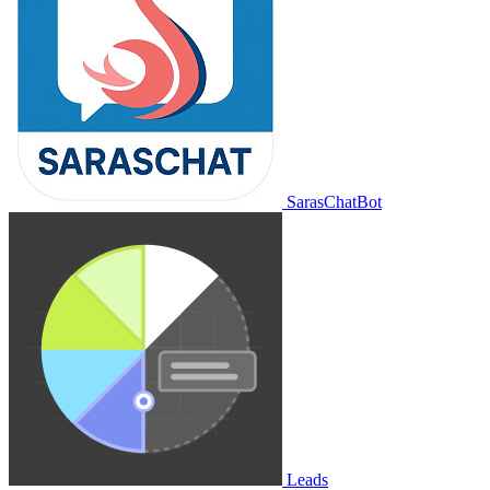
SarasChatBot
Leads