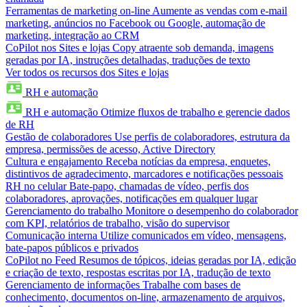
Ferramentas de marketing on-line
Aumente as vendas com e-mail
marketing, anúncios no Facebook ou Google, automação de
marketing, integração ao CRM
CoPilot nos Sites e lojas
Copy atraente sob demanda, imagens
geradas por IA, instruções detalhadas, traduções de texto
Ver todos os recursos dos Sites e lojas
RH e automação
RH e automação
Otimize fluxos de trabalho e gerencie dados
de RH
Gestão de colaboradores
Use perfis de colaboradores, estrutura da
empresa, permissões de acesso, Active Directory
Cultura e engajamento
Receba notícias da empresa, enquetes,
distintivos de agradecimento, marcadores e notificações pessoais
RH no celular
Bate-papo, chamadas de vídeo, perfis dos
colaboradores, aprovações, notificações em qualquer lugar
Gerenciamento do trabalho
Monitore o desempenho do colaborador
com KPI, relatórios de trabalho, visão do supervisor
Comunicação interna
Utilize comunicados em vídeo, mensagens,
bate-papos públicos e privados
CoPilot no Feed
Resumos de tópicos, ideias geradas por IA, edição
e criação de texto, respostas escritas por IA, tradução de texto
Gerenciamento de informações
Trabalhe com bases de
conhecimento, documentos on-line, armazenamento de arquivos,