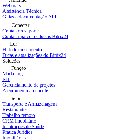
Webinars
Assistência Técnica
Guias e documentação API
Conectar
Contatar o suporte
Contatar parceiros locais Bitrix24
Ler
Hub de crescimento
Dicas e atualizações do Bitrix24
Soluções
Função
Marketing
RH
Gerenciamento de projetos
Atendimento ao cliente
Setor
Transporte e Armazenagem
Restaurantes
Trabalho remoto
CRM imobiliário
Instituições de Saúde
Prática Jurídica
Imobiliárias