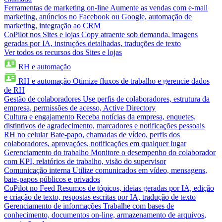
Ferramentas de marketing on-line
Aumente as vendas com e-mail
marketing, anúncios no Facebook ou Google, automação de
marketing, integração ao CRM
CoPilot nos Sites e lojas
Copy atraente sob demanda, imagens
geradas por IA, instruções detalhadas, traduções de texto
Ver todos os recursos dos Sites e lojas
RH e automação
RH e automação
Otimize fluxos de trabalho e gerencie dados
de RH
Gestão de colaboradores
Use perfis de colaboradores, estrutura da
empresa, permissões de acesso, Active Directory
Cultura e engajamento
Receba notícias da empresa, enquetes,
distintivos de agradecimento, marcadores e notificações pessoais
RH no celular
Bate-papo, chamadas de vídeo, perfis dos
colaboradores, aprovações, notificações em qualquer lugar
Gerenciamento do trabalho
Monitore o desempenho do colaborador
com KPI, relatórios de trabalho, visão do supervisor
Comunicação interna
Utilize comunicados em vídeo, mensagens,
bate-papos públicos e privados
CoPilot no Feed
Resumos de tópicos, ideias geradas por IA, edição
e criação de texto, respostas escritas por IA, tradução de texto
Gerenciamento de informações
Trabalhe com bases de
conhecimento, documentos on-line, armazenamento de arquivos,