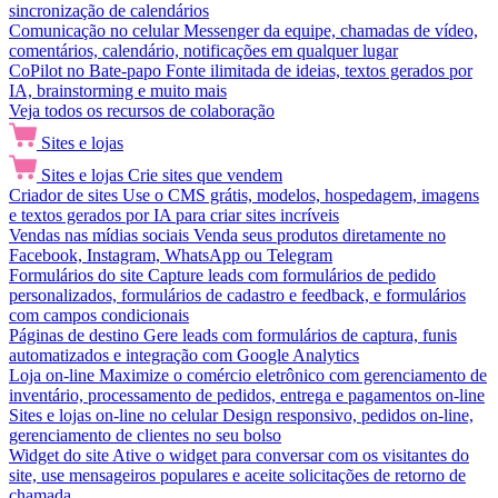
sincronização de calendários
Comunicação no celular
Messenger da equipe, chamadas de vídeo,
comentários, calendário, notificações em qualquer lugar
CoPilot no Bate-papo
Fonte ilimitada de ideias, textos gerados por
IA, brainstorming e muito mais
Veja todos os recursos de colaboração
Sites e lojas
Sites e lojas
Crie sites que vendem
Criador de sites
Use o CMS grátis, modelos, hospedagem, imagens
e textos gerados por IA para criar sites incríveis
Vendas nas mídias sociais
Venda seus produtos diretamente no
Facebook, Instagram, WhatsApp ou Telegram
Formulários do site
Capture leads com formulários de pedido
personalizados, formulários de cadastro e feedback, e formulários
com campos condicionais
Páginas de destino
Gere leads com formulários de captura, funis
automatizados e integração com Google Analytics
Loja on-line
Maximize o comércio eletrônico com gerenciamento de
inventário, processamento de pedidos, entrega e pagamentos on-line
Sites e lojas on-line no celular
Design responsivo, pedidos on-line,
gerenciamento de clientes no seu bolso
Widget do site
Ative o widget para conversar com os visitantes do
site, use mensageiros populares e aceite solicitações de retorno de
chamada