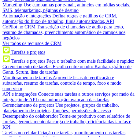
Marketing
Use campanhas por e-mail, anúncios em mídias sociais,
SMS, telemarketing, páginas de destino
Automação e integrações
Defina regras e gatilhos de CRM,
automação do fluxo de trabalho, funis automatizados, API
CoPilot no CRM
Transcrição de chamadas de áudio para texto,
resumo de chamadas, preenchimento automático de campos nos
negócios
Ver todos os recursos de CRM
Tarefas e projetos
Tarefas e projetos
Faça o trabalho com mais facilidade e rapidez
Gerenciamento de tarefas
Escolha entre quadro Kanban, gráfico de
Gantt, Scrum, lista de tarefas
Monitoramento de tarefas
Aproveite listas de verificação e
subtarefas, resumo de tarefas, controle de tempo, foco e modo
supervisor
API e integrações
Conecte suas tarefas a outros serviços por meio da
integração de API para automação avançada das tarefas
Gerenciamento de projetos
Use projetos, grupos de trabalho,
planejamento de projetos, funções, permissões de acesso
Desempenho do colaborador
Torne-se produtivo com relatórios de
tarefas, gerenciamento da carga de trabalho, eficiência das tarefas e
KPI
Tarefas no celular
Criação de tarefas, monitoramento das tarefas,