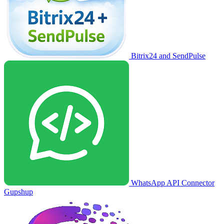
Bitrix24 and SendPulse
WhatsApp API Connector
Gupshup