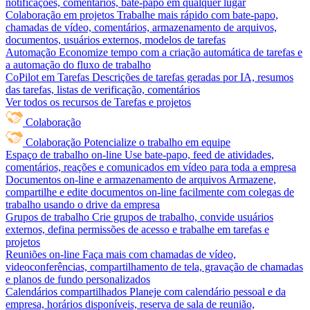
notificações, comentários, bate-papo em qualquer lugar
Colaboração em projetos
Trabalhe mais rápido com bate-papo,
chamadas de vídeo, comentários, armazenamento de arquivos,
documentos, usuários externos, modelos de tarefas
Automação
Economize tempo com a criação automática de tarefas e
a automação do fluxo de trabalho
CoPilot em Tarefas
Descrições de tarefas geradas por IA, resumos
das tarefas, listas de verificação, comentários
Ver todos os recursos de Tarefas e projetos
Colaboração
Colaboração
Potencialize o trabalho em equipe
Espaço de trabalho on-line
Use bate-papo, feed de atividades,
comentários, reações e comunicados em vídeo para toda a empresa
Documentos on-line e armazenamento de arquivos
Armazene,
compartilhe e edite documentos on-line facilmente com colegas de
trabalho usando o drive da empresa
Grupos de trabalho
Crie grupos de trabalho, convide usuários
externos, defina permissões de acesso e trabalhe em tarefas e
projetos
Reuniões on-line
Faça mais com chamadas de vídeo,
videoconferências, compartilhamento de tela, gravação de chamadas
e planos de fundo personalizados
Calendários compartilhados
Planeje com calendário pessoal e da
empresa, horários disponíveis, reserva de sala de reunião,