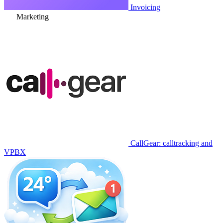
Invoicing
Marketing
CallGear: calltracking and
VPBX