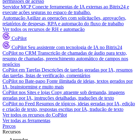
permissões de acesso
Servidor MCP
Conecte ferramentas de IA externas ao Bitrix24 e
execute ações seguras no espaço de trabalho.
Automação
Agilize as operações com solicitações, aprovações,
relatórios de despesas, RPA e automação do fluxo de trabalho
Ver todos os recursos de RH e automação
CoPilot
CoPilot
Seu assistente com tecnologia de IA no Bitrix24
CoPilot no CRM
Transcrição de chamadas de áudio para texto,
resumo de chamadas, preenchimento automático de campos nos
negócios
CoPilot em Tarefas
Descrições de tarefas geradas por IA, resumos
das tarefas, listas de verificação, comentários
CoPilot no Bate-papo
Fonte ilimitada de ideias, textos gerados por
IA, brainstorming e muito mais
CoPilot nos Sites e lojas
Copy atraente sob demanda, imagens
geradas por IA, instruções detalhadas, traduções de texto
CoPilot no Feed
Resumos de tópicos, ideias geradas por IA, edição
e criação de texto, respostas escritas por IA, tradução de texto
Ver todos os recursos do CoPilot
Ver todas as ferramentas
Preços
Recursos
Aprender