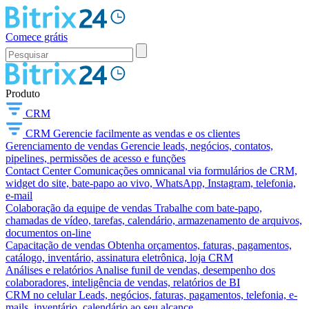
Comece grátis
Produto
CRM
CRM
Gerencie facilmente as vendas e os clientes
Gerenciamento de vendas
Gerencie leads, negócios, contatos,
pipelines, permissões de acesso e funções
Contact Center
Comunicações omnicanal via formulários de CRM,
widget do site, bate-papo ao vivo, WhatsApp, Instagram, telefonia,
e-mail
Colaboração da equipe de vendas
Trabalhe com bate-papo,
chamadas de vídeo, tarefas, calendário, armazenamento de arquivos,
documentos on-line
Capacitação de vendas
Obtenha orçamentos, faturas, pagamentos,
catálogo, inventário, assinatura eletrônica, loja CRM
Análises e relatórios
Analise funil de vendas, desempenho dos
colaboradores, inteligência de vendas, relatórios de BI
CRM no celular
Leads, negócios, faturas, pagamentos, telefonia, e-
mails, inventário, calendário ao seu alcance