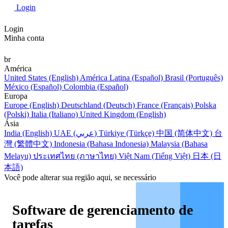
Login
Login
Minha conta
br
América
United States (English)
América Latina (Español)
Brasil (Português)
México (Español)
Colombia (Español)
Europa
Europe (English)
Deutschland (Deutsch)
France (Français)
Polska
(Polski)
Italia (Italiano)
United Kingdom (English)
Ásia
India (English)
UAE (عربي)
Türkiye (Türkçe)
中国 (简体中文)
台
灣 (繁體中文)
Indonesia (Bahasa Indonesia)
Malaysia (Bahasa
Melayu)
ประเทศไทย (ภาษาไทย)
Việt Nam (Tiếng Việt)
日本 (日
本語)
Você pode alterar sua região aqui, se necessário
Software de gerenciamento de
tarefas