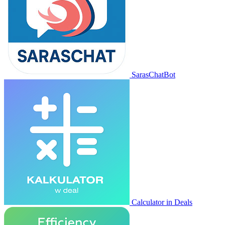
SarasChatBot
Calculator in Deals