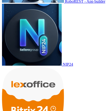
RoboREST - App builder
NIP24