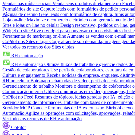
Vendas nas mídias sociais
Venda seus produtos diretamente no Face
Formulários do site
Capture leads com formulários de pedido personal
Páginas de destino
Gere leads com formulários de captura, funis aut
Loja on-line
Maximize o comércio eletrônico com gerenciamento de in
Sites e lojas on-line no celular
Design responsivo, pedidos on-line, ge
Widget do site
Ative o widget para conversar com os visitantes do sit
Ferramentas de marketing on-line
Aumente as vendas com e-mail mar
CoPilot nos Sites e lojas
Copy atraente sob demanda, imagens geradas 
Ver todos os recursos dos Sites e lojas
RH e automação
RH e automação
Otimize fluxos de trabalho e gerencie dados d
Gestão de colaboradores
Use perfis de colaboradores, estrutura da em
Cultura e engajamento
Receba notícias da empresa, enquetes, distinti
RH no celular
Bate-papo, chamadas de vídeo, perfis dos colaboradore
Gerenciamento do trabalho
Monitore o desempenho do colaborador com
Comunicação interna
Utilize comunicados em vídeo, mensagens, bate
CoPilot no Feed
Resumos de tópicos, ideias geradas por IA, edição e c
Gerenciamento de informações
Trabalhe com bases de conhecimento,
Servidor MCP
Conecte ferramentas de IA externas ao Bitrix24 e exec
Automação
Agilize as operações com solicitações, aprovações, relat
Ver todos os recursos de RH e automação
CoPilot