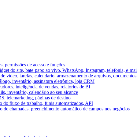
es, permissões de acesso e funções
et do site, bate-papo ao vivo, WhatsApp, Instagram, telefonia, e-mai
e vídeo, tarefas, calendário, armazenamento de arquivos, documentos 
logo, inventário, assinatura eletrônica, loja CRM
dores, inteligência de vendas, relatórios de BI
ils, inventário, calendário ao seu alcance
S, telemarketing, páginas de destino
 do fluxo de trabalho, funis automatizados, API
umo de chamadas, preenchimento automático de campos nos negócios