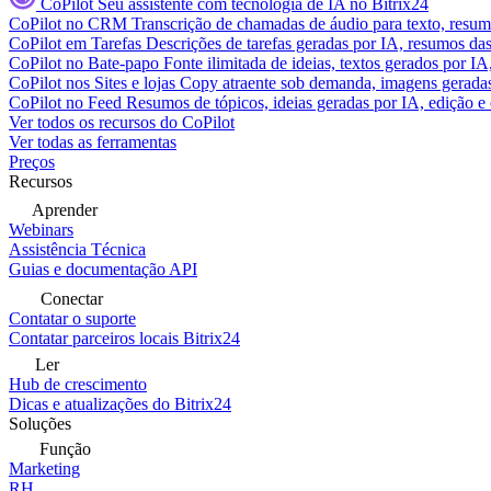
CoPilot
Seu assistente com tecnologia de IA no Bitrix24
CoPilot no CRM
Transcrição de chamadas de áudio para texto, res
CoPilot em Tarefas
Descrições de tarefas geradas por IA, resumos das 
CoPilot no Bate-papo
Fonte ilimitada de ideias, textos gerados por I
CoPilot nos Sites e lojas
Copy atraente sob demanda, imagens geradas 
CoPilot no Feed
Resumos de tópicos, ideias geradas por IA, edição e c
Ver todos os recursos do CoPilot
Ver todas as ferramentas
Preços
Recursos
Aprender
Webinars
Assistência Técnica
Guias e documentação API
Conectar
Contatar o suporte
Contatar parceiros locais Bitrix24
Ler
Hub de crescimento
Dicas e atualizações do Bitrix24
Soluções
Função
Marketing
RH