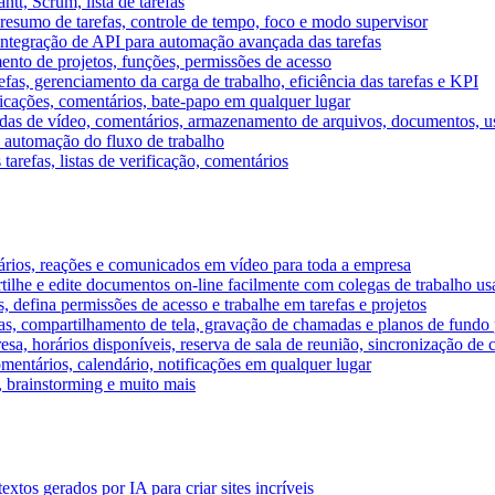
tt, Scrum, lista de tarefas
, resumo de tarefas, controle de tempo, foco e modo supervisor
 integração de API para automação avançada das tarefas
mento de projetos, funções, permissões de acesso
efas, gerenciamento da carga de trabalho, eficiência das tarefas e KPI
ficações, comentários, bate-papo em qualquer lugar
as de vídeo, comentários, armazenamento de arquivos, documentos, usu
 automação do fluxo de trabalho
tarefas, listas de verificação, comentários
ários, reações e comunicados em vídeo para toda a empresa
ilhe e edite documentos on-line facilmente com colegas de trabalho us
, defina permissões de acesso e trabalhe em tarefas e projetos
s, compartilhamento de tela, gravação de chamadas e planos de fundo 
sa, horários disponíveis, reserva de sala de reunião, sincronização de 
entários, calendário, notificações em qualquer lugar
A, brainstorming e muito mais
tos gerados por IA para criar sites incríveis