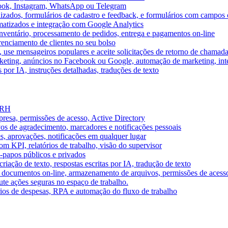
book, Instagram, WhatsApp ou Telegram
izados, formulários de cadastro e feedback, e formulários com campos 
omatizados e integração com Google Analytics
ventário, processamento de pedidos, entrega e pagamentos on-line
renciamento de clientes no seu bolso
e, use mensageiros populares e aceite solicitações de retorno de chamad
keting, anúncios no Facebook ou Google, automação de marketing, i
por IA, instruções detalhadas, traduções de texto
e RH
presa, permissões de acesso, Active Directory
vos de agradecimento, marcadores e notificações pessoais
s, aprovações, notificações em qualquer lugar
 KPI, relatórios de trabalho, visão do supervisor
-papos públicos e privados
riação de texto, respostas escritas por IA, tradução de texto
 documentos on-line, armazenamento de arquivos, permissões de acess
ute ações seguras no espaço de trabalho.
órios de despesas, RPA e automação do fluxo de trabalho