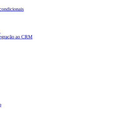
condicionais
a
ntegração ao CRM
o