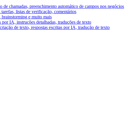
umo de chamadas, preenchimento automático de campos nos negócios
tarefas, listas de verificação, comentários
A, brainstorming e muito mais
por IA, instruções detalhadas, traduções de texto
riação de texto, respostas escritas por IA, tradução de texto