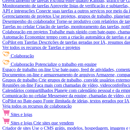
Gerenciamento de tarefas
Escolha entre quadro Kanban, gráfico de Gan
Monitoramento de tarefas
Aproveite listas de verificação e subtarefas
API e integrações
Conecte suas tarefas a outros serviços por meio da
Gerenciamento de projetos
Use projetos, grupos de trabalho, planeja
Desempenho do colaborador
Torne-se produtivo com relatórios de tar
Tarefas no celular
Criação de tarefas, monitoramento das tarefas, noti
Colaboração em projetos
Trabalhe mais rápido com bate-papo, chamad
Automação
Economize tempo com a criação automática de tarefas e a
CoPilot em Tarefas
Descrições de tarefas geradas por IA, resumos das 
Ver todos os recursos de Tarefas e projetos
Colaboração
Colaboração
Potencialize o trabalho em equipe
Espaço de trabalho on-line
Use bate-papo, feed de atividades, coment
Documentos on-line e armazenamento de arquivos
Armazene, compart
Grupos de trabalho
Crie grupos de trabalho, convide usuários externos
Reuniões on-line
Faça mais com chamadas de vídeo, videoconferência
Calendários compartilhados
Planeje com calendário pessoal e da empre
Comunicação no celular
Messenger da equipe, chamadas de vídeo, com
CoPilot no Bate-papo
Fonte ilimitada de ideias, textos gerados por I
Veja todos os recursos de colaboração
Sites e lojas
Sites e lojas
Crie sites que vendem
Criador de sites
Use o CMS grátis, modelos, hospedagem, imagens e tex