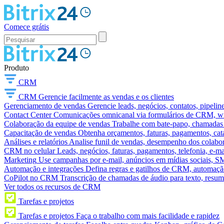
Comece grátis
Produto
CRM
CRM
Gerencie facilmente as vendas e os clientes
Gerenciamento de vendas
Gerencie leads, negócios, contatos, pipelin
Contact Center
Comunicações omnicanal via formulários de CRM, widg
Colaboração da equipe de vendas
Trabalhe com bate-papo, chamadas d
Capacitação de vendas
Obtenha orçamentos, faturas, pagamentos, catá
Análises e relatórios
Analise funil de vendas, desempenho dos colabora
CRM no celular
Leads, negócios, faturas, pagamentos, telefonia, e-ma
Marketing
Use campanhas por e-mail, anúncios em mídias sociais, SM
Automação e integrações
Defina regras e gatilhos de CRM, automação
CoPilot no CRM
Transcrição de chamadas de áudio para texto, res
Ver todos os recursos de CRM
Tarefas e projetos
Tarefas e projetos
Faça o trabalho com mais facilidade e rapidez