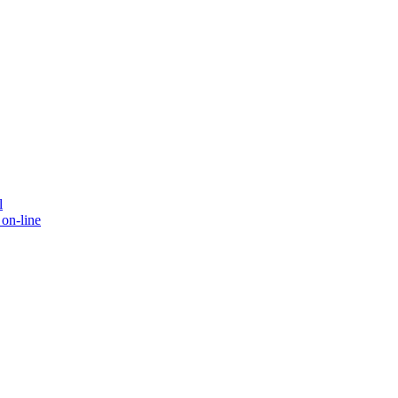
l
on-line