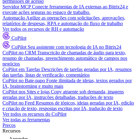
permissões de acesso
Servidor MCP
Conecte ferramentas de IA externas ao Bitrix24 e
execute ações seguras no espaço de trabalho.
Automação
Agilize as operações com solicitações, aprovações,
relatórios de despesas, RPA e automação do fluxo de trabalho
Ver todos os recursos de RH e automação
CoPilot
CoPilot
Seu assistente com tecnologia de IA no Bitrix24
CoPilot no CRM
Transcrição de chamadas de áudio para texto,
resumo de chamadas, preenchimento automático de campos nos
negócios
CoPilot em Tarefas
Descrições de tarefas geradas por IA, resumos
das tarefas, listas de verificação, comentários
CoPilot no Bate-papo
Fonte ilimitada de ideias, textos gerados por
IA, brainstorming e muito mais
CoPilot nos Sites e lojas
Copy atraente sob demanda, imagens
geradas por IA, instruções detalhadas, traduções de texto
CoPilot no Feed
Resumos de tópicos, ideias geradas por IA, edição
e criação de texto, respostas escritas por IA, tradução de texto
Ver todos os recursos do CoPilot
Ver todas as ferramentas
Preços
Recursos
Aprender