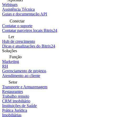
Webinars
Assistência Técnica
Guias e documentação API
Conectar
Contatar o suporte
Contatar parceiros locais Bitrix24
Ler
Hub de crescimento
Dicas e atualizações do Bitrix24
Soluções
Função
Marketing
RH
Gerenciamento de projetos
Atendimento ao cliente
Setor
Transporte e Armazenagem
Restaurantes
Trabalho remoto
CRM imobiliário
Instituições de Saúde
Prática Jurídica
Imobiliárias