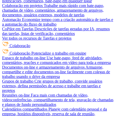
notificações, comentários, bate-papo em qualquer lugar
Colaboração em projetos
Trabalhe mais rápido com bate-papo,
chamadas de vídeo, comentários, armazenamento de arquivos,
documentos, usuários externos, modelos de tarefas
Automação
Economize tempo com a criação automática de tarefas e
a automação do fluxo de trabalho
CoPilot em Tarefas
Descrições de tarefas geradas por IA, resumos
das tarefas, listas de verificação, comentários
Ver todos os recursos de Tarefas e projetos
Colaboração
Colaboração
Potencialize o trabalho em equipe
Espaço de trabalho on-line
Use bate-papo, feed de atividades,
comentários, reações e comunicados em vídeo para toda a empresa
Documentos on-line e armazenamento de arquivos
Armazene,
compartilhe e edite documentos on-line facilmente com colegas de
trabalho usando o drive da empresa
Grupos de trabalho
Crie grupos de trabalho, convide usuários
externos, defina permissões de acesso e trabalhe em tarefas e
projetos
Reuniões on-line
Faça mais com chamadas de vídeo,
videoconferências, compartilhamento de tela, gravação de chamadas
e planos de fundo personalizados
Calendários compartilhados
Planeje com calendário pessoal e da
empresa, horários disponíveis, reserva de sala de reunião,