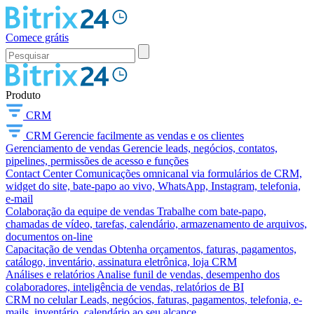
Comece grátis
Produto
CRM
CRM
Gerencie facilmente as vendas e os clientes
Gerenciamento de vendas
Gerencie leads, negócios, contatos,
pipelines, permissões de acesso e funções
Contact Center
Comunicações omnicanal via formulários de CRM,
widget do site, bate-papo ao vivo, WhatsApp, Instagram, telefonia,
e-mail
Colaboração da equipe de vendas
Trabalhe com bate-papo,
chamadas de vídeo, tarefas, calendário, armazenamento de arquivos,
documentos on-line
Capacitação de vendas
Obtenha orçamentos, faturas, pagamentos,
catálogo, inventário, assinatura eletrônica, loja CRM
Análises e relatórios
Analise funil de vendas, desempenho dos
colaboradores, inteligência de vendas, relatórios de BI
CRM no celular
Leads, negócios, faturas, pagamentos, telefonia, e-
mails, inventário, calendário ao seu alcance