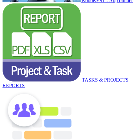
RoboREST - App builder
TASKS & PROJECTS
REPORTS