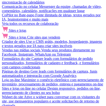
sincronização de calendários
Comunicação no celular
Messenger da equipe, chamadas de vídeo,
comentários, calendário, notificações em qualquer lugar
CoPilot no Bate-papo
Fonte ilimitada de ideias, textos gerados por
IA, brainstorming e muito mais
Veja todos os recursos de colaboração
Sites e lojas
Sites e lojas
Crie sites que vendem
Criador de sites
Use o CMS grátis, modelos, hospedagem, imagens
e textos gerados por IA para criar sites incríveis
Vendas nas mídias sociais
Venda seus produtos diretamente no
Facebook, Instagram, WhatsApp ou Telegram
Formulários do site
Capture leads com formulários de pedido
personalizados, formulários de cadastro e feedback, e formulários
com campos condicionais
Páginas de destino
Gere leads com formulários de captura, funis
automatizados e integração com Google Analytics
Loja on-line
Maximize o comércio eletrônico com gerenciamento de
inventário, processamento de pedidos, entrega e pagamentos on-line
Sites e lojas on-line no celular
Design responsivo, pedidos on-line,
gerenciamento de clientes no seu bolso
Widget do site
Ative o widget para conversar com os visitantes do
site, use mensageiros populares e aceite solicitações de retorno de
chamada