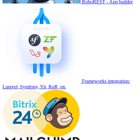
RoboREST - App builder
Frameworks integration:
Laravel, Symfony, Yii, RoR, etc