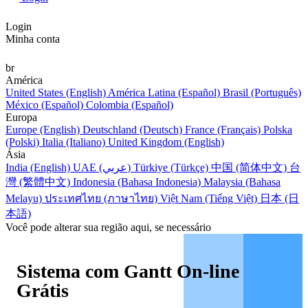
Login
Minha conta
br
América
United States (English)
América Latina (Español)
Brasil (Português)
México (Español)
Colombia (Español)
Europa
Europe (English)
Deutschland (Deutsch)
France (Français)
Polska
(Polski)
Italia (Italiano)
United Kingdom (English)
Ásia
India (English)
UAE (عربي)
Türkiye (Türkçe)
中国 (简体中文)
台
灣 (繁體中文)
Indonesia (Bahasa Indonesia)
Malaysia (Bahasa
Melayu)
ประเทศไทย (ภาษาไทย)
Việt Nam (Tiếng Việt)
日本 (日
本語)
Você pode alterar sua região aqui, se necessário
Sistema com Gantt On-line
Grátis