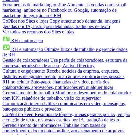
Ferramentas de marketing on-line
Aumente as vendas com e-mail
marketing, anúncios no Facebook ou Google, automação de
marketing, integração ao CRM
CoPilot nos Sites e lojas
Copy atraente sob demanda, imagens
geradas por IA, instruções detalhadas, traduções de texto
Ver todos os recursos dos Sites e lojas
RH e automação
RH e automação
Otimize fluxos de trabalho e gerencie dados
de RH
Gestão de colaboradores
Use perfis de colaboradores, estrutura da
empresa, permissões de acesso, Active Directory
Cultura e engajamento
Receba notícias da empresa, enquetes,
distintivos de agradecimento, marcadores e notificações pessoais
RH no celular
Bate-papo, chamadas de vídeo, perfis dos
colaboradores, aprovações, notificações em qualquer lugar
Gerenciamento do trabalho
Monitore o desempenho do colaborador
com KPI, relatórios de trabalho, visão do supervisor
Comunicação interna
Utilize comunicados em vídeo, mensagens,
bate-papos públicos e privados
CoPilot no Feed
Resumos de tópicos, ideias geradas por IA, edição
e criação de texto, respostas escritas por IA, tradução de texto
Gerenciamento de informações
Trabalhe com bases de
conhecimento, documentos on-line, armazenamento de arquivos,