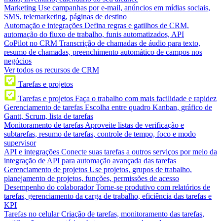
Marketing
Use campanhas por e-mail, anúncios em mídias sociais,
SMS, telemarketing, páginas de destino
Automação e integrações
Defina regras e gatilhos de CRM,
automação do fluxo de trabalho, funis automatizados, API
CoPilot no CRM
Transcrição de chamadas de áudio para texto,
resumo de chamadas, preenchimento automático de campos nos
negócios
Ver todos os recursos de CRM
Tarefas e projetos
Tarefas e projetos
Faça o trabalho com mais facilidade e rapidez
Gerenciamento de tarefas
Escolha entre quadro Kanban, gráfico de
Gantt, Scrum, lista de tarefas
Monitoramento de tarefas
Aproveite listas de verificação e
subtarefas, resumo de tarefas, controle de tempo, foco e modo
supervisor
API e integrações
Conecte suas tarefas a outros serviços por meio da
integração de API para automação avançada das tarefas
Gerenciamento de projetos
Use projetos, grupos de trabalho,
planejamento de projetos, funções, permissões de acesso
Desempenho do colaborador
Torne-se produtivo com relatórios de
tarefas, gerenciamento da carga de trabalho, eficiência das tarefas e
KPI
Tarefas no celular
Criação de tarefas, monitoramento das tarefas,