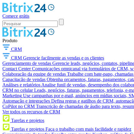
Comece grátis
Produto
CRM
CRM
Gerencie facilmente as vendas e os clientes
Gerenciamento de vendas
Gerencie leads, negócios, contatos, pipelin
Contact Center
Comunicações omnicanal via formulários de CRM, widg
Colaboração da equipe de vendas
Trabalhe com bate-papo, chamadas d
Capacitação de vendas
Obtenha orçamentos, faturas, pagamentos, catá
Análises e relatórios
Analise funil de vendas, desempenho dos colabora
CRM no celular
Leads, negócios, faturas, pagamentos, telefonia, e-ma
Marketing
Use campanhas por e-mail, anúncios em mídias sociais, SM
Automação e integrações
Defina regras e gatilhos de CRM, automação
CoPilot no CRM
Transcrição de chamadas de áudio para texto, res
Ver todos os recursos de CRM
Tarefas e projetos
Tarefas e projetos
Faça o trabalho com mais facilidade e rapidez