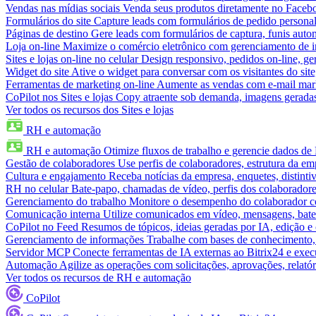
Vendas nas mídias sociais
Venda seus produtos diretamente no Face
Formulários do site
Capture leads com formulários de pedido personal
Páginas de destino
Gere leads com formulários de captura, funis aut
Loja on-line
Maximize o comércio eletrônico com gerenciamento de in
Sites e lojas on-line no celular
Design responsivo, pedidos on-line, ge
Widget do site
Ative o widget para conversar com os visitantes do sit
Ferramentas de marketing on-line
Aumente as vendas com e-mail mar
CoPilot nos Sites e lojas
Copy atraente sob demanda, imagens geradas 
Ver todos os recursos dos Sites e lojas
RH e automação
RH e automação
Otimize fluxos de trabalho e gerencie dados d
Gestão de colaboradores
Use perfis de colaboradores, estrutura da em
Cultura e engajamento
Receba notícias da empresa, enquetes, distinti
RH no celular
Bate-papo, chamadas de vídeo, perfis dos colaboradore
Gerenciamento do trabalho
Monitore o desempenho do colaborador com
Comunicação interna
Utilize comunicados em vídeo, mensagens, bate
CoPilot no Feed
Resumos de tópicos, ideias geradas por IA, edição e c
Gerenciamento de informações
Trabalhe com bases de conhecimento,
Servidor MCP
Conecte ferramentas de IA externas ao Bitrix24 e exec
Automação
Agilize as operações com solicitações, aprovações, relat
Ver todos os recursos de RH e automação
CoPilot