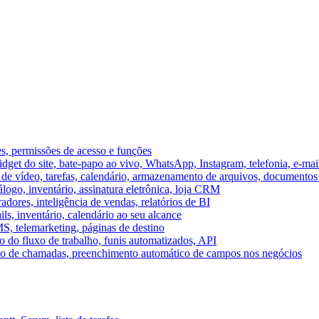
es, permissões de acesso e funções
et do site, bate-papo ao vivo, WhatsApp, Instagram, telefonia, e-mai
e vídeo, tarefas, calendário, armazenamento de arquivos, documentos 
logo, inventário, assinatura eletrônica, loja CRM
dores, inteligência de vendas, relatórios de BI
ils, inventário, calendário ao seu alcance
S, telemarketing, páginas de destino
 do fluxo de trabalho, funis automatizados, API
umo de chamadas, preenchimento automático de campos nos negócios