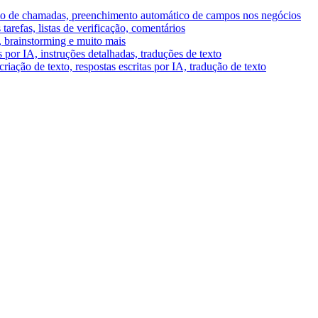
umo de chamadas, preenchimento automático de campos nos negócios
tarefas, listas de verificação, comentários
A, brainstorming e muito mais
por IA, instruções detalhadas, traduções de texto
riação de texto, respostas escritas por IA, tradução de texto