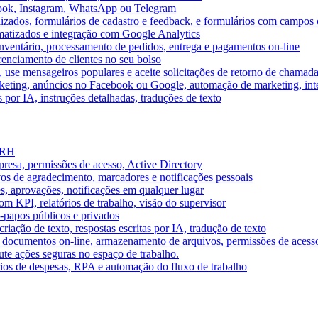
book, Instagram, WhatsApp ou Telegram
izados, formulários de cadastro e feedback, e formulários com campos 
omatizados e integração com Google Analytics
ventário, processamento de pedidos, entrega e pagamentos on-line
renciamento de clientes no seu bolso
e, use mensageiros populares e aceite solicitações de retorno de chamad
keting, anúncios no Facebook ou Google, automação de marketing, i
por IA, instruções detalhadas, traduções de texto
e RH
presa, permissões de acesso, Active Directory
vos de agradecimento, marcadores e notificações pessoais
s, aprovações, notificações em qualquer lugar
 KPI, relatórios de trabalho, visão do supervisor
-papos públicos e privados
riação de texto, respostas escritas por IA, tradução de texto
 documentos on-line, armazenamento de arquivos, permissões de acess
ute ações seguras no espaço de trabalho.
órios de despesas, RPA e automação do fluxo de trabalho