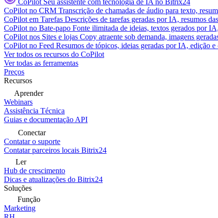
CoPilot
Seu assistente com tecnologia de IA no Bitrix24
CoPilot no CRM
Transcrição de chamadas de áudio para texto, res
CoPilot em Tarefas
Descrições de tarefas geradas por IA, resumos das 
CoPilot no Bate-papo
Fonte ilimitada de ideias, textos gerados por I
CoPilot nos Sites e lojas
Copy atraente sob demanda, imagens geradas 
CoPilot no Feed
Resumos de tópicos, ideias geradas por IA, edição e c
Ver todos os recursos do CoPilot
Ver todas as ferramentas
Preços
Recursos
Aprender
Webinars
Assistência Técnica
Guias e documentação API
Conectar
Contatar o suporte
Contatar parceiros locais Bitrix24
Ler
Hub de crescimento
Dicas e atualizações do Bitrix24
Soluções
Função
Marketing
RH