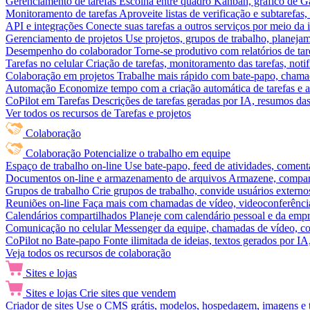
Gerenciamento de tarefas
Escolha entre quadro Kanban, gráfico de Gan
Monitoramento de tarefas
Aproveite listas de verificação e subtarefas
API e integrações
Conecte suas tarefas a outros serviços por meio da
Gerenciamento de projetos
Use projetos, grupos de trabalho, planeja
Desempenho do colaborador
Torne-se produtivo com relatórios de tar
Tarefas no celular
Criação de tarefas, monitoramento das tarefas, noti
Colaboração em projetos
Trabalhe mais rápido com bate-papo, chamad
Automação
Economize tempo com a criação automática de tarefas e a
CoPilot em Tarefas
Descrições de tarefas geradas por IA, resumos das 
Ver todos os recursos de Tarefas e projetos
Colaboração
Colaboração
Potencialize o trabalho em equipe
Espaço de trabalho on-line
Use bate-papo, feed de atividades, coment
Documentos on-line e armazenamento de arquivos
Armazene, compart
Grupos de trabalho
Crie grupos de trabalho, convide usuários externos
Reuniões on-line
Faça mais com chamadas de vídeo, videoconferência
Calendários compartilhados
Planeje com calendário pessoal e da empre
Comunicação no celular
Messenger da equipe, chamadas de vídeo, com
CoPilot no Bate-papo
Fonte ilimitada de ideias, textos gerados por I
Veja todos os recursos de colaboração
Sites e lojas
Sites e lojas
Crie sites que vendem
Criador de sites
Use o CMS grátis, modelos, hospedagem, imagens e tex