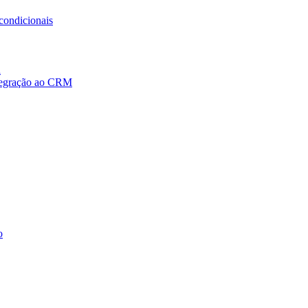
condicionais
a
ntegração ao CRM
o