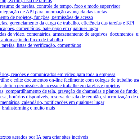
tt, Scrum, lista de tarefas
, resumo de tarefas, controle de tempo, foco e modo supervisor
 integração de API para automação avançada das tarefas
mento de projetos, funções, permissões de acesso
efas, gerenciamento da carga de trabalho, eficiência das tarefas e KPI
ficações, comentários, bate-papo em qualquer lugar
as de vídeo, comentários, armazenamento de arquivos, documentos, usu
 automação do fluxo de trabalho
tarefas, listas de verificação, comentários
ários, reações e comunicados em vídeo para toda a empresa
ilhe e edite documentos on-line facilmente com colegas de trabalho us
, defina permissões de acesso e trabalhe em tarefas e projetos
s, compartilhamento de tela, gravação de chamadas e planos de fundo 
sa, horários disponíveis, reserva de sala de reunião, sincronização de 
entários, calendário, notificações em qualquer lugar
A, brainstorming e muito mais
tos gerados por IA para criar sites incríveis