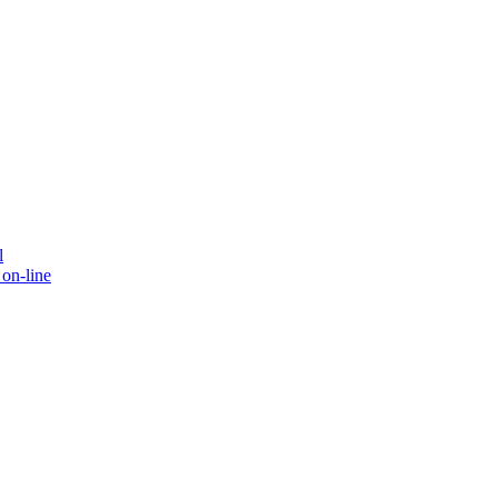
l
on-line