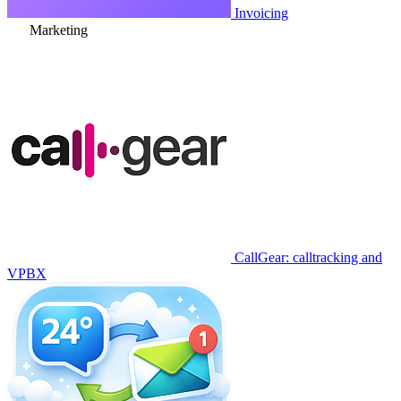
Invoicing
Marketing
CallGear: calltracking and
VPBX