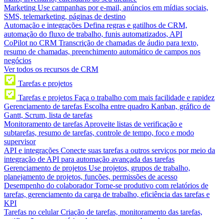
Marketing
Use campanhas por e-mail, anúncios em mídias sociais,
SMS, telemarketing, páginas de destino
Automação e integrações
Defina regras e gatilhos de CRM,
automação do fluxo de trabalho, funis automatizados, API
CoPilot no CRM
Transcrição de chamadas de áudio para texto,
resumo de chamadas, preenchimento automático de campos nos
negócios
Ver todos os recursos de CRM
Tarefas e projetos
Tarefas e projetos
Faça o trabalho com mais facilidade e rapidez
Gerenciamento de tarefas
Escolha entre quadro Kanban, gráfico de
Gantt, Scrum, lista de tarefas
Monitoramento de tarefas
Aproveite listas de verificação e
subtarefas, resumo de tarefas, controle de tempo, foco e modo
supervisor
API e integrações
Conecte suas tarefas a outros serviços por meio da
integração de API para automação avançada das tarefas
Gerenciamento de projetos
Use projetos, grupos de trabalho,
planejamento de projetos, funções, permissões de acesso
Desempenho do colaborador
Torne-se produtivo com relatórios de
tarefas, gerenciamento da carga de trabalho, eficiência das tarefas e
KPI
Tarefas no celular
Criação de tarefas, monitoramento das tarefas,