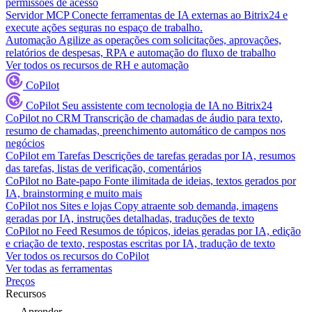
permissões de acesso
Servidor MCP
Conecte ferramentas de IA externas ao Bitrix24 e
execute ações seguras no espaço de trabalho.
Automação
Agilize as operações com solicitações, aprovações,
relatórios de despesas, RPA e automação do fluxo de trabalho
Ver todos os recursos de RH e automação
CoPilot
CoPilot
Seu assistente com tecnologia de IA no Bitrix24
CoPilot no CRM
Transcrição de chamadas de áudio para texto,
resumo de chamadas, preenchimento automático de campos nos
negócios
CoPilot em Tarefas
Descrições de tarefas geradas por IA, resumos
das tarefas, listas de verificação, comentários
CoPilot no Bate-papo
Fonte ilimitada de ideias, textos gerados por
IA, brainstorming e muito mais
CoPilot nos Sites e lojas
Copy atraente sob demanda, imagens
geradas por IA, instruções detalhadas, traduções de texto
CoPilot no Feed
Resumos de tópicos, ideias geradas por IA, edição
e criação de texto, respostas escritas por IA, tradução de texto
Ver todos os recursos do CoPilot
Ver todas as ferramentas
Preços
Recursos
Aprender