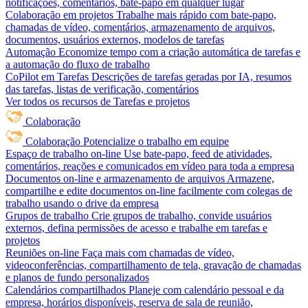
notificações, comentários, bate-papo em qualquer lugar
Colaboração em projetos
Trabalhe mais rápido com bate-papo,
chamadas de vídeo, comentários, armazenamento de arquivos,
documentos, usuários externos, modelos de tarefas
Automação
Economize tempo com a criação automática de tarefas e
a automação do fluxo de trabalho
CoPilot em Tarefas
Descrições de tarefas geradas por IA, resumos
das tarefas, listas de verificação, comentários
Ver todos os recursos de Tarefas e projetos
Colaboração
Colaboração
Potencialize o trabalho em equipe
Espaço de trabalho on-line
Use bate-papo, feed de atividades,
comentários, reações e comunicados em vídeo para toda a empresa
Documentos on-line e armazenamento de arquivos
Armazene,
compartilhe e edite documentos on-line facilmente com colegas de
trabalho usando o drive da empresa
Grupos de trabalho
Crie grupos de trabalho, convide usuários
externos, defina permissões de acesso e trabalhe em tarefas e
projetos
Reuniões on-line
Faça mais com chamadas de vídeo,
videoconferências, compartilhamento de tela, gravação de chamadas
e planos de fundo personalizados
Calendários compartilhados
Planeje com calendário pessoal e da
empresa, horários disponíveis, reserva de sala de reunião,