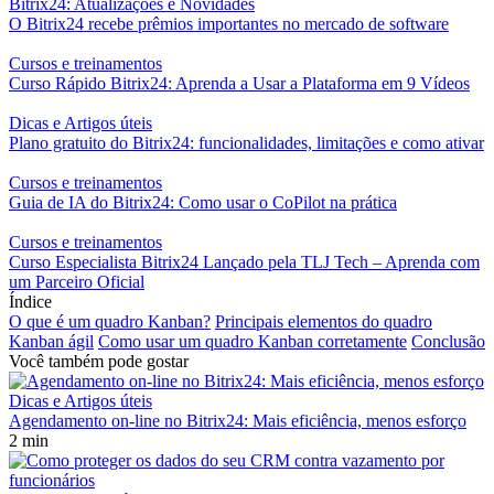
Bitrix24: Atualizações e Novidades
O Bitrix24 recebe prêmios importantes no mercado de software
Cursos e treinamentos
Curso Rápido Bitrix24: Aprenda a Usar a Plataforma em 9 Vídeos
Dicas e Artigos úteis
Plano gratuito do Bitrix24: funcionalidades, limitações e como ativar
Cursos e treinamentos
Guia de IA do Bitrix24: Como usar o CoPilot na prática
Cursos e treinamentos
Curso Especialista Bitrix24 Lançado pela TLJ Tech – Aprenda com
um Parceiro Oficial
Índice
O que é um quadro Kanban?
Principais elementos do quadro
Kanban ágil
Como usar um quadro Kanban corretamente
Conclusão
Você também pode gostar
Dicas e Artigos úteis
Agendamento on-line no Bitrix24: Mais eficiência, menos esforço
2 min