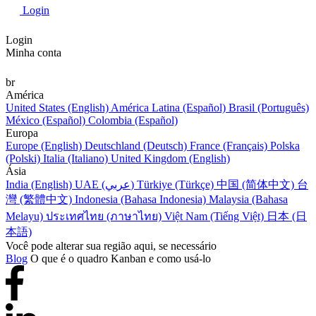
Login
Login
Minha conta
br
América
United States (English)
América Latina (Español)
Brasil (Português)
México (Español)
Colombia (Español)
Europa
Europe (English)
Deutschland (Deutsch)
France (Français)
Polska
(Polski)
Italia (Italiano)
United Kingdom (English)
Ásia
India (English)
UAE (عربي)
Türkiye (Türkçe)
中国 (简体中文)
台
灣 (繁體中文)
Indonesia (Bahasa Indonesia)
Malaysia (Bahasa
Melayu)
ประเทศไทย (ภาษาไทย)
Việt Nam (Tiếng Việt)
日本 (日
本語)
Você pode alterar sua região aqui, se necessário
Blog
O que é o quadro Kanban e como usá-lo