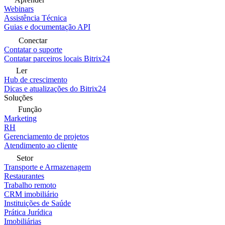
Webinars
Assistência Técnica
Guias e documentação API
Conectar
Contatar o suporte
Contatar parceiros locais Bitrix24
Ler
Hub de crescimento
Dicas e atualizações do Bitrix24
Soluções
Função
Marketing
RH
Gerenciamento de projetos
Atendimento ao cliente
Setor
Transporte e Armazenagem
Restaurantes
Trabalho remoto
CRM imobiliário
Instituições de Saúde
Prática Jurídica
Imobiliárias