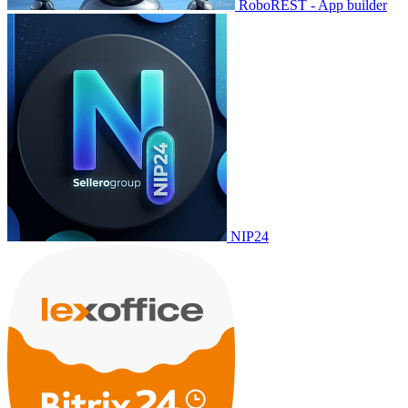
RoboREST - App builder
NIP24