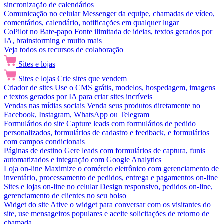
sincronização de calendários
Comunicação no celular
Messenger da equipe, chamadas de vídeo,
comentários, calendário, notificações em qualquer lugar
CoPilot no Bate-papo
Fonte ilimitada de ideias, textos gerados por
IA, brainstorming e muito mais
Veja todos os recursos de colaboração
Sites e lojas
Sites e lojas
Crie sites que vendem
Criador de sites
Use o CMS grátis, modelos, hospedagem, imagens
e textos gerados por IA para criar sites incríveis
Vendas nas mídias sociais
Venda seus produtos diretamente no
Facebook, Instagram, WhatsApp ou Telegram
Formulários do site
Capture leads com formulários de pedido
personalizados, formulários de cadastro e feedback, e formulários
com campos condicionais
Páginas de destino
Gere leads com formulários de captura, funis
automatizados e integração com Google Analytics
Loja on-line
Maximize o comércio eletrônico com gerenciamento de
inventário, processamento de pedidos, entrega e pagamentos on-line
Sites e lojas on-line no celular
Design responsivo, pedidos on-line,
gerenciamento de clientes no seu bolso
Widget do site
Ative o widget para conversar com os visitantes do
site, use mensageiros populares e aceite solicitações de retorno de
chamada