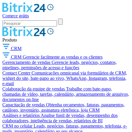
Comece grátis
Produto
CRM
CRM
Gerencie facilmente as vendas e os clientes
Gerenciamento de vendas
Gerencie leads, negócios, contatos,
pipelines, permissões de acesso e funções
Contact Center
Comunicações omnicanal via formulários de CRM,
widget do site, bate-papo ao vivo, WhatsApp, Instagram, telefonia,
e-mail
Colaboração da equipe de vendas
Trabalhe com bate-papo,
chamadas de vídeo, tarefas, calendário, armazenamento de arquivos,
documentos on-line
Capacitação de vendas
Obtenha orçamentos, faturas, pagamentos,
catálogo, inventário, assinatura eletrônica, loja CRM
Análises e relatórios
Analise funil de vendas, desempenho dos
colaboradores, inteligência de vendas, relatórios de BI
CRM no celular
Leads, negócios, faturas, pagamentos, telefonia, e-
mails, inventário, calendário ao seu alcance