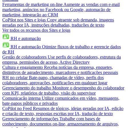
Ferramentas de marketing on-line
Aumente as vendas com e-mail
marketing, anúncios no Facebook ou Google, automação de
marketing, integração ao CRM
CoPilot nos Sites e lojas
Copy atraente sob demanda, imagens
geradas por IA, instruções detalhadas, traduções de texto
Ver todos os recursos dos Sites e lojas
RH e automação
RH e automação
Otimize fluxos de trabalho e gerencie dados
de RH
Gestão de colaboradores
Use perfis de colaboradores, estrutura da
empresa, permissões de acesso, Active Directory
Cultura e engajamento
Receba notícias da empresa, enquetes,
distintivos de agradecimento, marcadores e notificações pessoais
RH no celular
Bate-papo, chamadas de vídeo, perfis dos
colaboradores, aprovações, notificações em qualquer lugar
Gerenciamento do trabalho
Monitore o desempenho do colaborador
com KPI, relatórios de trabalho, visão do supervisor
Comunicação interna
Utilize comunicados em vídeo, mensagens,
bate-papos públicos e privados
CoPilot no Feed
Resumos de tópicos, ideias geradas por IA, edição
e criação de texto, respostas escritas por IA, tradução de texto
Gerenciamento de informações
Trabalhe com bases de
conhecimento, documentos on-line, armazenamento de arquivos,