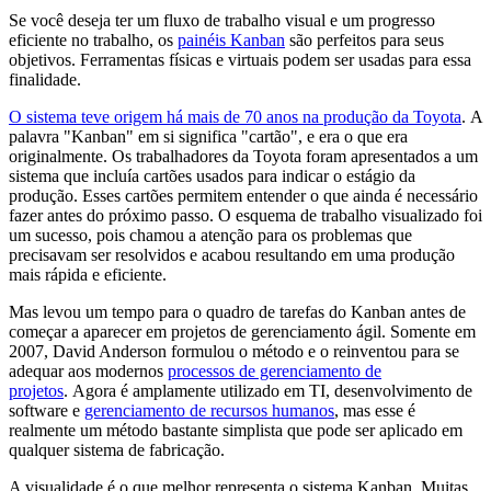
Se você deseja ter um fluxo de trabalho visual e um progresso
eficiente no trabalho, os
painéis Kanban
são perfeitos para seus
objetivos. Ferramentas físicas e virtuais podem ser usadas para essa
finalidade.
O sistema teve origem há mais de 70 anos na produção da Toyota
. A
palavra "Kanban" em si significa "cartão", e era o que era
originalmente. Os trabalhadores da Toyota foram apresentados a um
sistema que incluía cartões usados ​​para indicar o estágio da
produção. Esses cartões permitem entender o que ainda é necessário
fazer antes do próximo passo. O esquema de trabalho visualizado foi
um sucesso, pois chamou a atenção para os problemas que
precisavam ser resolvidos e acabou resultando em uma produção
mais rápida e eficiente.
Mas levou um tempo para o quadro de tarefas do Kanban antes de
começar a aparecer em projetos de gerenciamento ágil. Somente em
2007, David Anderson formulou o método e o reinventou para se
adequar aos modernos
processos de gerenciamento de
projetos
. Agora é amplamente utilizado em TI, desenvolvimento de
software e
gerenciamento de recursos humanos
, mas esse é
realmente um método bastante simplista que pode ser aplicado em
qualquer sistema de fabricação.
A visualidade é o que melhor representa o sistema Kanban. Muitas