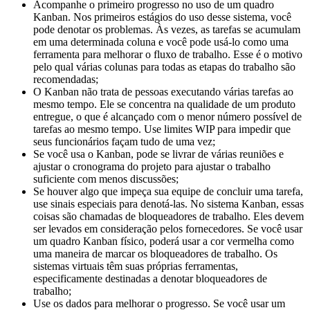
Acompanhe o primeiro progresso no uso de um quadro
Kanban. Nos primeiros estágios do uso desse sistema, você
pode denotar os problemas. Às vezes, as tarefas se acumulam
em uma determinada coluna e você pode usá-lo como uma
ferramenta para melhorar o fluxo de trabalho. Esse é o motivo
pelo qual várias colunas para todas as etapas do trabalho são
recomendadas;
O Kanban não trata de pessoas executando várias tarefas ao
mesmo tempo. Ele se concentra na qualidade de um produto
entregue, o que é alcançado com o menor número possível de
tarefas ao mesmo tempo. Use limites WIP para impedir que
seus funcionários façam tudo de uma vez;
Se você usa o Kanban, pode se livrar de várias reuniões e
ajustar o cronograma do projeto para ajustar o trabalho
suficiente com menos discussões;
Se houver algo que impeça sua equipe de concluir uma tarefa,
use sinais especiais para denotá-las. No sistema Kanban, essas
coisas são chamadas de bloqueadores de trabalho. Eles devem
ser levados em consideração pelos fornecedores. Se você usar
um quadro Kanban físico, poderá usar a cor vermelha como
uma maneira de marcar os bloqueadores de trabalho. Os
sistemas virtuais têm suas próprias ferramentas,
especificamente destinadas a denotar bloqueadores de
trabalho;
Use os dados para melhorar o progresso. Se você usar um