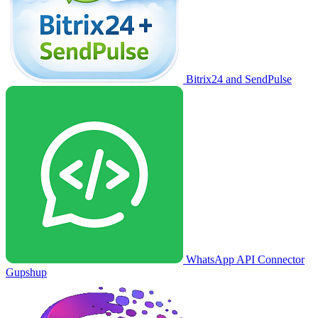
Bitrix24 and SendPulse
WhatsApp API Connector
Gupshup