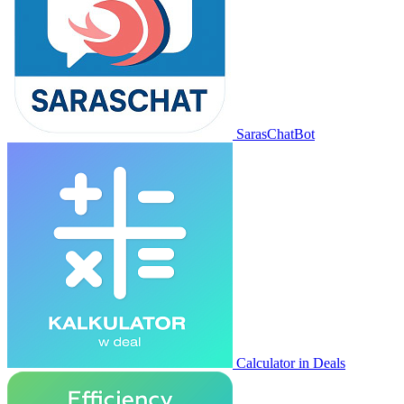
SarasChatBot
Calculator in Deals