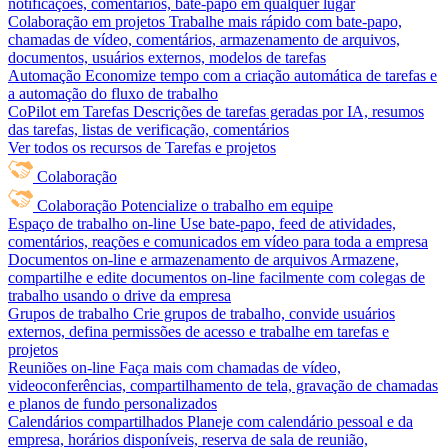
notificações, comentários, bate-papo em qualquer lugar
Colaboração em projetos
Trabalhe mais rápido com bate-papo,
chamadas de vídeo, comentários, armazenamento de arquivos,
documentos, usuários externos, modelos de tarefas
Automação
Economize tempo com a criação automática de tarefas e
a automação do fluxo de trabalho
CoPilot em Tarefas
Descrições de tarefas geradas por IA, resumos
das tarefas, listas de verificação, comentários
Ver todos os recursos de Tarefas e projetos
Colaboração
Colaboração
Potencialize o trabalho em equipe
Espaço de trabalho on-line
Use bate-papo, feed de atividades,
comentários, reações e comunicados em vídeo para toda a empresa
Documentos on-line e armazenamento de arquivos
Armazene,
compartilhe e edite documentos on-line facilmente com colegas de
trabalho usando o drive da empresa
Grupos de trabalho
Crie grupos de trabalho, convide usuários
externos, defina permissões de acesso e trabalhe em tarefas e
projetos
Reuniões on-line
Faça mais com chamadas de vídeo,
videoconferências, compartilhamento de tela, gravação de chamadas
e planos de fundo personalizados
Calendários compartilhados
Planeje com calendário pessoal e da
empresa, horários disponíveis, reserva de sala de reunião,