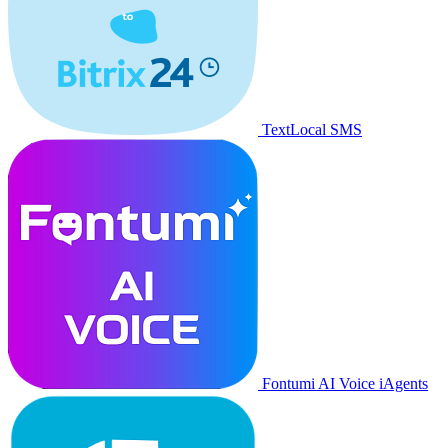
TextLocal SMS
Fontumi AI Voice iAgents