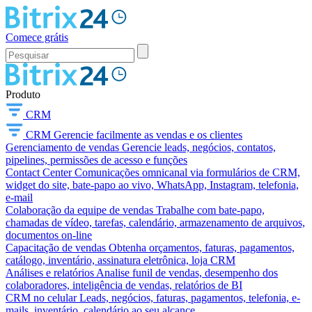
Comece grátis
Produto
CRM
CRM
Gerencie facilmente as vendas e os clientes
Gerenciamento de vendas
Gerencie leads, negócios, contatos,
pipelines, permissões de acesso e funções
Contact Center
Comunicações omnicanal via formulários de CRM,
widget do site, bate-papo ao vivo, WhatsApp, Instagram, telefonia,
e-mail
Colaboração da equipe de vendas
Trabalhe com bate-papo,
chamadas de vídeo, tarefas, calendário, armazenamento de arquivos,
documentos on-line
Capacitação de vendas
Obtenha orçamentos, faturas, pagamentos,
catálogo, inventário, assinatura eletrônica, loja CRM
Análises e relatórios
Analise funil de vendas, desempenho dos
colaboradores, inteligência de vendas, relatórios de BI
CRM no celular
Leads, negócios, faturas, pagamentos, telefonia, e-
mails, inventário, calendário ao seu alcance