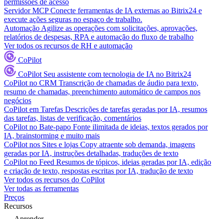
permissões de acesso
Servidor MCP
Conecte ferramentas de IA externas ao Bitrix24 e
execute ações seguras no espaço de trabalho.
Automação
Agilize as operações com solicitações, aprovações,
relatórios de despesas, RPA e automação do fluxo de trabalho
Ver todos os recursos de RH e automação
CoPilot
CoPilot
Seu assistente com tecnologia de IA no Bitrix24
CoPilot no CRM
Transcrição de chamadas de áudio para texto,
resumo de chamadas, preenchimento automático de campos nos
negócios
CoPilot em Tarefas
Descrições de tarefas geradas por IA, resumos
das tarefas, listas de verificação, comentários
CoPilot no Bate-papo
Fonte ilimitada de ideias, textos gerados por
IA, brainstorming e muito mais
CoPilot nos Sites e lojas
Copy atraente sob demanda, imagens
geradas por IA, instruções detalhadas, traduções de texto
CoPilot no Feed
Resumos de tópicos, ideias geradas por IA, edição
e criação de texto, respostas escritas por IA, tradução de texto
Ver todos os recursos do CoPilot
Ver todas as ferramentas
Preços
Recursos
Aprender