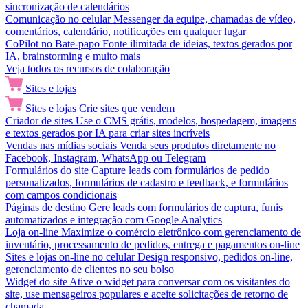
sincronização de calendários
Comunicação no celular
Messenger da equipe, chamadas de vídeo,
comentários, calendário, notificações em qualquer lugar
CoPilot no Bate-papo
Fonte ilimitada de ideias, textos gerados por
IA, brainstorming e muito mais
Veja todos os recursos de colaboração
Sites e lojas
Sites e lojas
Crie sites que vendem
Criador de sites
Use o CMS grátis, modelos, hospedagem, imagens
e textos gerados por IA para criar sites incríveis
Vendas nas mídias sociais
Venda seus produtos diretamente no
Facebook, Instagram, WhatsApp ou Telegram
Formulários do site
Capture leads com formulários de pedido
personalizados, formulários de cadastro e feedback, e formulários
com campos condicionais
Páginas de destino
Gere leads com formulários de captura, funis
automatizados e integração com Google Analytics
Loja on-line
Maximize o comércio eletrônico com gerenciamento de
inventário, processamento de pedidos, entrega e pagamentos on-line
Sites e lojas on-line no celular
Design responsivo, pedidos on-line,
gerenciamento de clientes no seu bolso
Widget do site
Ative o widget para conversar com os visitantes do
site, use mensageiros populares e aceite solicitações de retorno de
chamada