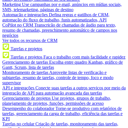
Marketing
Use campanhas por e-mail, anúncios em mídias sociais,
SMS, telemarketing, páginas de destino
Automação e integrações
Defina regras e gatilhos de CRM,
automação do fluxo de trabalho, funis automatizados, API
CoPilot no CRM
Transcrição de chamadas de áudio para texto,
resumo de chamadas, preenchimento automático de campos nos
negócios
Ver todos os recursos de CRM
Tarefas e projetos
Tarefas e projetos
Faça o trabalho com mais facilidade e rapidez
Gerenciamento de tarefas
Escolha entre quadro Kanban, gráfico de
Gantt, Scrum, lista de tarefas
Monitoramento de tarefas
Aproveite listas de verificação e
subtarefas, resumo de tarefas, controle de tempo, foco e modo
supervisor
API e integrações
Conecte suas tarefas a outros serviços por meio da
integração de API para automação avançada das tarefas
Gerenciamento de projetos
Use projetos, grupos de trabalho,
planejamento de projetos, funções, permissões de acesso
Desempenho do colaborador
Torne-se produtivo com relatórios de
tarefas, gerenciamento da carga de trabalho, eficiência das tarefas e
KPI
Tarefas no celular
Criação de tarefas, monitoramento das tarefas,