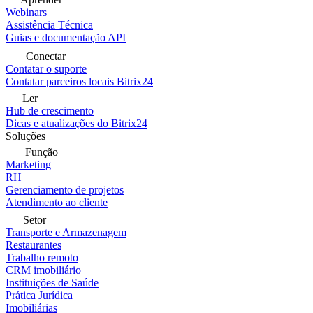
Webinars
Assistência Técnica
Guias e documentação API
Conectar
Contatar o suporte
Contatar parceiros locais Bitrix24
Ler
Hub de crescimento
Dicas e atualizações do Bitrix24
Soluções
Função
Marketing
RH
Gerenciamento de projetos
Atendimento ao cliente
Setor
Transporte e Armazenagem
Restaurantes
Trabalho remoto
CRM imobiliário
Instituições de Saúde
Prática Jurídica
Imobiliárias