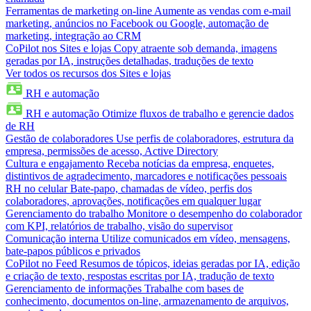
Ferramentas de marketing on-line
Aumente as vendas com e-mail
marketing, anúncios no Facebook ou Google, automação de
marketing, integração ao CRM
CoPilot nos Sites e lojas
Copy atraente sob demanda, imagens
geradas por IA, instruções detalhadas, traduções de texto
Ver todos os recursos dos Sites e lojas
RH e automação
RH e automação
Otimize fluxos de trabalho e gerencie dados
de RH
Gestão de colaboradores
Use perfis de colaboradores, estrutura da
empresa, permissões de acesso, Active Directory
Cultura e engajamento
Receba notícias da empresa, enquetes,
distintivos de agradecimento, marcadores e notificações pessoais
RH no celular
Bate-papo, chamadas de vídeo, perfis dos
colaboradores, aprovações, notificações em qualquer lugar
Gerenciamento do trabalho
Monitore o desempenho do colaborador
com KPI, relatórios de trabalho, visão do supervisor
Comunicação interna
Utilize comunicados em vídeo, mensagens,
bate-papos públicos e privados
CoPilot no Feed
Resumos de tópicos, ideias geradas por IA, edição
e criação de texto, respostas escritas por IA, tradução de texto
Gerenciamento de informações
Trabalhe com bases de
conhecimento, documentos on-line, armazenamento de arquivos,