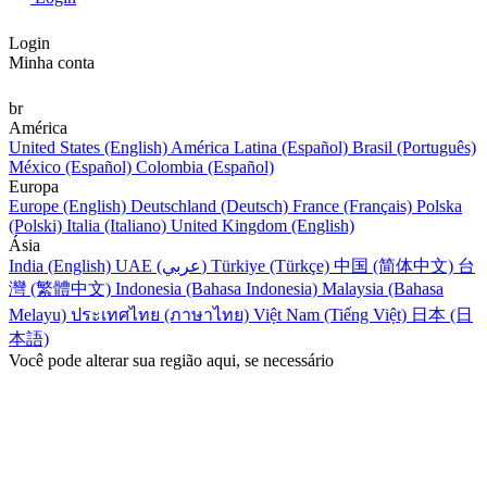
Login
Minha conta
br
América
United States (English)
América Latina (Español)
Brasil (Português)
México (Español)
Colombia (Español)
Europa
Europe (English)
Deutschland (Deutsch)
France (Français)
Polska
(Polski)
Italia (Italiano)
United Kingdom (English)
Ásia
India (English)
UAE (عربي)
Türkiye (Türkçe)
中国 (简体中文)
台
灣 (繁體中文)
Indonesia (Bahasa Indonesia)
Malaysia (Bahasa
Melayu)
ประเทศไทย (ภาษาไทย)
Việt Nam (Tiếng Việt)
日本 (日
本語)
Você pode alterar sua região aqui, se necessário