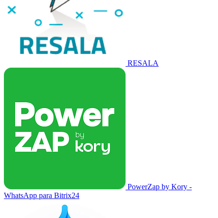
RESALA
PowerZap by Kory -
WhatsApp para Bitrix24