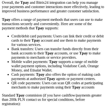
Overall, the
Tpay
and Bitrix24 integration can help you manage
your payments and customer interactions more effectively, leading to
improved business performance and greater customer satisfaction.
Tpay
offers a range of payment methods that users can use to make
transactions securely and conveniently. Here are some of the
payment methods that
Tpay
supports:
Credit/debit card payments: Users can link their credit or debit
cards to their
Tpay
account and use them to make payments
for various services.
Bank transfers: Users can transfer funds directly from their
bank accounts to their
Tpay
accounts, or use
Tpay
to make
payments to merchants or service providers.
Mobile wallet payments:
Tpay
supports a range of mobile
wallet payment options, including Vodafone Cash, Orange
Money, and Etisalat Wallet.
Cash payments:
Tpay
also offers the option of making cash
payments at authorized
Tpay
agents or payment centers.
QR code payments: Users can scan QR codes at participating
merchants to make payments using their
Tpay
accounts
Standard
Tpay
commision (if you have cashflow/payments greater
than 200k PLN contact us for special conditions, before
registration):