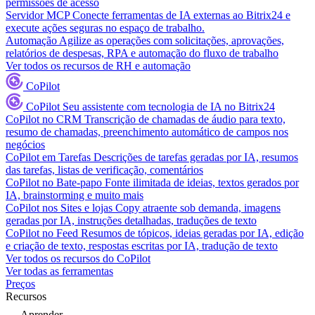
permissões de acesso
Servidor MCP
Conecte ferramentas de IA externas ao Bitrix24 e
execute ações seguras no espaço de trabalho.
Automação
Agilize as operações com solicitações, aprovações,
relatórios de despesas, RPA e automação do fluxo de trabalho
Ver todos os recursos de RH e automação
CoPilot
CoPilot
Seu assistente com tecnologia de IA no Bitrix24
CoPilot no CRM
Transcrição de chamadas de áudio para texto,
resumo de chamadas, preenchimento automático de campos nos
negócios
CoPilot em Tarefas
Descrições de tarefas geradas por IA, resumos
das tarefas, listas de verificação, comentários
CoPilot no Bate-papo
Fonte ilimitada de ideias, textos gerados por
IA, brainstorming e muito mais
CoPilot nos Sites e lojas
Copy atraente sob demanda, imagens
geradas por IA, instruções detalhadas, traduções de texto
CoPilot no Feed
Resumos de tópicos, ideias geradas por IA, edição
e criação de texto, respostas escritas por IA, tradução de texto
Ver todos os recursos do CoPilot
Ver todas as ferramentas
Preços
Recursos
Aprender