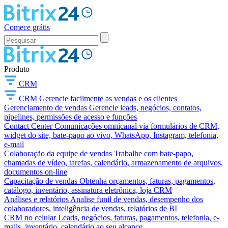
Comece grátis
Produto
CRM
CRM
Gerencie facilmente as vendas e os clientes
Gerenciamento de vendas
Gerencie leads, negócios, contatos,
pipelines, permissões de acesso e funções
Contact Center
Comunicações omnicanal via formulários de CRM,
widget do site, bate-papo ao vivo, WhatsApp, Instagram, telefonia,
e-mail
Colaboração da equipe de vendas
Trabalhe com bate-papo,
chamadas de vídeo, tarefas, calendário, armazenamento de arquivos,
documentos on-line
Capacitação de vendas
Obtenha orçamentos, faturas, pagamentos,
catálogo, inventário, assinatura eletrônica, loja CRM
Análises e relatórios
Analise funil de vendas, desempenho dos
colaboradores, inteligência de vendas, relatórios de BI
CRM no celular
Leads, negócios, faturas, pagamentos, telefonia, e-
mails, inventário, calendário ao seu alcance