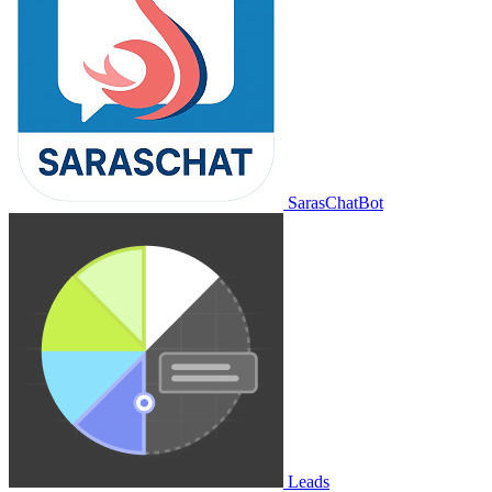
SarasChatBot
Leads