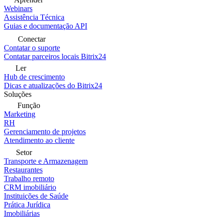
Webinars
Assistência Técnica
Guias e documentação API
Conectar
Contatar o suporte
Contatar parceiros locais Bitrix24
Ler
Hub de crescimento
Dicas e atualizações do Bitrix24
Soluções
Função
Marketing
RH
Gerenciamento de projetos
Atendimento ao cliente
Setor
Transporte e Armazenagem
Restaurantes
Trabalho remoto
CRM imobiliário
Instituições de Saúde
Prática Jurídica
Imobiliárias