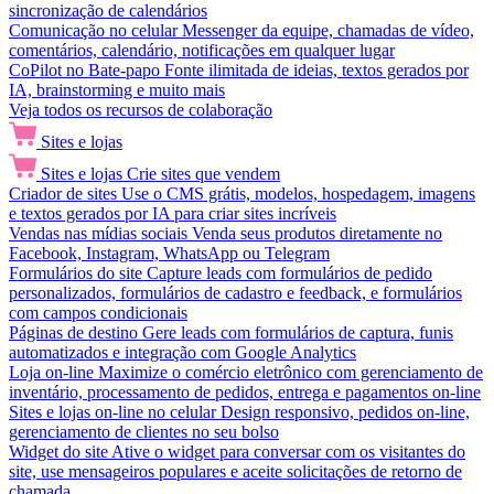
sincronização de calendários
Comunicação no celular
Messenger da equipe, chamadas de vídeo,
comentários, calendário, notificações em qualquer lugar
CoPilot no Bate-papo
Fonte ilimitada de ideias, textos gerados por
IA, brainstorming e muito mais
Veja todos os recursos de colaboração
Sites e lojas
Sites e lojas
Crie sites que vendem
Criador de sites
Use o CMS grátis, modelos, hospedagem, imagens
e textos gerados por IA para criar sites incríveis
Vendas nas mídias sociais
Venda seus produtos diretamente no
Facebook, Instagram, WhatsApp ou Telegram
Formulários do site
Capture leads com formulários de pedido
personalizados, formulários de cadastro e feedback, e formulários
com campos condicionais
Páginas de destino
Gere leads com formulários de captura, funis
automatizados e integração com Google Analytics
Loja on-line
Maximize o comércio eletrônico com gerenciamento de
inventário, processamento de pedidos, entrega e pagamentos on-line
Sites e lojas on-line no celular
Design responsivo, pedidos on-line,
gerenciamento de clientes no seu bolso
Widget do site
Ative o widget para conversar com os visitantes do
site, use mensageiros populares e aceite solicitações de retorno de
chamada