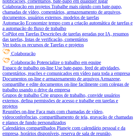
notificações, comentários, bate-papo em qualquer lugar
Colaboração em projetos
Trabalhe mais rápido com bate-papo,
chamadas de vídeo, comentários, armazenamento de arquivos,
documentos, usuários externos, modelos de tarefas
Automação
Economize tempo com a criação automática de tarefas e
a automação do fluxo de trabalho
CoPilot em Tarefas
Descrições de tarefas geradas por IA, resumos
das tarefas, listas de verificação, comentários
Ver todos os recursos de Tarefas e projetos
Colaboração
Colaboração
Potencialize o trabalho em equipe
Espaço de trabalho on-line
Use bate-papo, feed de atividades,
comentários, reações e comunicados em vídeo para toda a empresa
Documentos on-line e armazenamento de arquivos
Armazene,
compartilhe e edite documentos on-line facilmente com colegas de
trabalho usando o drive da empresa
Grupos de trabalho
Crie grupos de trabalho, convide usuários
externos, defina permissões de acesso e trabalhe em tarefas e
projetos
Reuniões on-line
Faça mais com chamadas de vídeo,
videoconferências, compartilhamento de tela, gravação de chamadas
e planos de fundo personalizados
Calendários compartilhados
Planeje com calendário pessoal e da
empresa, horários disponíveis, reserva de sala de reunião,