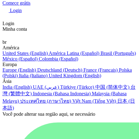
Comece grátis
Login
Login
Minha conta
br
América
United States (English)
América Latina (Español)
Brasil (Português)
México (Español)
Colombia (Español)
Europa
Europe (English)
Deutschland (Deutsch)
France (Français)
Polska
(Polski)
Italia (Italiano)
United Kingdom (English)
Ásia
India (English)
UAE (عربي)
Türkiye (Türkçe)
中国 (简体中文)
台
灣 (繁體中文)
Indonesia (Bahasa Indonesia)
Malaysia (Bahasa
Melayu)
ประเทศไทย (ภาษาไทย)
Việt Nam (Tiếng Việt)
日本 (日
本語)
Você pode alterar sua região aqui, se necessário