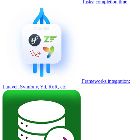
Tasks: completion time
Frameworks integration:
Laravel, Symfony, Yii, RoR, etc