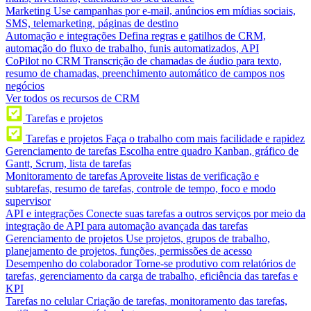
Marketing
Use campanhas por e-mail, anúncios em mídias sociais,
SMS, telemarketing, páginas de destino
Automação e integrações
Defina regras e gatilhos de CRM,
automação do fluxo de trabalho, funis automatizados, API
CoPilot no CRM
Transcrição de chamadas de áudio para texto,
resumo de chamadas, preenchimento automático de campos nos
negócios
Ver todos os recursos de CRM
Tarefas e projetos
Tarefas e projetos
Faça o trabalho com mais facilidade e rapidez
Gerenciamento de tarefas
Escolha entre quadro Kanban, gráfico de
Gantt, Scrum, lista de tarefas
Monitoramento de tarefas
Aproveite listas de verificação e
subtarefas, resumo de tarefas, controle de tempo, foco e modo
supervisor
API e integrações
Conecte suas tarefas a outros serviços por meio da
integração de API para automação avançada das tarefas
Gerenciamento de projetos
Use projetos, grupos de trabalho,
planejamento de projetos, funções, permissões de acesso
Desempenho do colaborador
Torne-se produtivo com relatórios de
tarefas, gerenciamento da carga de trabalho, eficiência das tarefas e
KPI
Tarefas no celular
Criação de tarefas, monitoramento das tarefas,