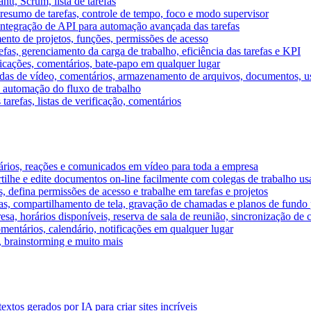
tt, Scrum, lista de tarefas
, resumo de tarefas, controle de tempo, foco e modo supervisor
 integração de API para automação avançada das tarefas
mento de projetos, funções, permissões de acesso
efas, gerenciamento da carga de trabalho, eficiência das tarefas e KPI
ficações, comentários, bate-papo em qualquer lugar
as de vídeo, comentários, armazenamento de arquivos, documentos, usu
 automação do fluxo de trabalho
tarefas, listas de verificação, comentários
ários, reações e comunicados em vídeo para toda a empresa
ilhe e edite documentos on-line facilmente com colegas de trabalho us
, defina permissões de acesso e trabalhe em tarefas e projetos
s, compartilhamento de tela, gravação de chamadas e planos de fundo 
sa, horários disponíveis, reserva de sala de reunião, sincronização de 
entários, calendário, notificações em qualquer lugar
A, brainstorming e muito mais
tos gerados por IA para criar sites incríveis