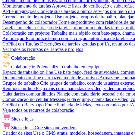
Gerenciamento de tarefas
Escolha entre quadro Kanban, gráfico de Gan
Monitoramento de tarefas
Aproveite listas de verificação e subtarefas
API e integrações
Conecte suas tarefas a outros serviços por meio da
Gerenciamento de projetos
Use projetos, grupos de trabalho, planeja
Desempenho do colaborador
Torne-se produtivo com relatórios de tar
Tarefas no celular
Criação de tarefas, monitoramento das tarefas, noti
Colaboração em projetos
Trabalhe mais rápido com bate-papo, chamad
Automação
Economize tempo com a criação automática de tarefas e a
CoPilot em Tarefas
Descrições de tarefas geradas por IA, resumos das 
Ver todos os recursos de Tarefas e projetos
Colaboração
Colaboração
Potencialize o trabalho em equipe
Espaço de trabalho on-line
Use bate-papo, feed de atividades, coment
Documentos on-line e armazenamento de arquivos
Armazene, compart
Grupos de trabalho
Crie grupos de trabalho, convide usuários externos
Reuniões on-line
Faça mais com chamadas de vídeo, videoconferência
Calendários compartilhados
Planeje com calendário pessoal e da empre
Comunicação no celular
Messenger da equipe, chamadas de vídeo, com
CoPilot no Bate-papo
Fonte ilimitada de ideias, textos gerados por I
Veja todos os recursos de colaboração
Sites e lojas
Sites e lojas
Crie sites que vendem
Criador de sites
Use o CMS grátis, modelos, hospedagem, imagens e tex