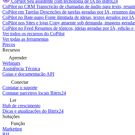
CoPilot
Seu assistente com tecnologia de IA no Bitrix24
CoPilot no CRM
Transcrição de chamadas de áudio para texto, res
CoPilot em Tarefas
Descrições de tarefas geradas por IA, resumos das 
CoPilot no Bate-papo
Fonte ilimitada de ideias, textos gerados por I
CoPilot nos Sites e lojas
Copy atraente sob demanda, imagens geradas 
CoPilot no Feed
Resumos de tópicos, ideias geradas por IA, edição e c
Ver todos os recursos do CoPilot
Ver todas as ferramentas
Preços
Recursos
Aprender
Webinars
Assistência Técnica
Guias e documentação API
Conectar
Contatar o suporte
Contatar parceiros locais Bitrix24
Ler
Hub de crescimento
Dicas e atualizações do Bitrix24
Soluções
Função
Marketing
RH