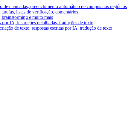
umo de chamadas, preenchimento automático de campos nos negócios
tarefas, listas de verificação, comentários
A, brainstorming e muito mais
por IA, instruções detalhadas, traduções de texto
riação de texto, respostas escritas por IA, tradução de texto