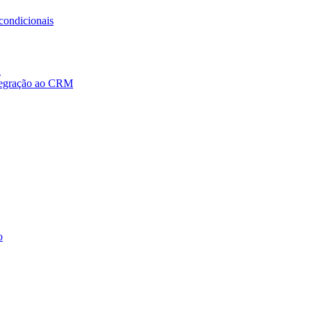
condicionais
a
ntegração ao CRM
o