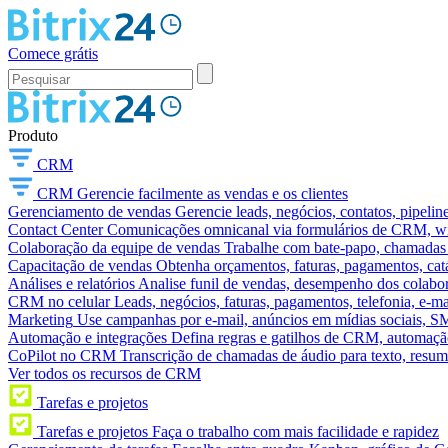
Comece grátis
Produto
CRM
CRM
Gerencie facilmente as vendas e os clientes
Gerenciamento de vendas
Gerencie leads, negócios, contatos, pipelin
Contact Center
Comunicações omnicanal via formulários de CRM, widg
Colaboração da equipe de vendas
Trabalhe com bate-papo, chamadas d
Capacitação de vendas
Obtenha orçamentos, faturas, pagamentos, catá
Análises e relatórios
Analise funil de vendas, desempenho dos colabora
CRM no celular
Leads, negócios, faturas, pagamentos, telefonia, e-ma
Marketing
Use campanhas por e-mail, anúncios em mídias sociais, SM
Automação e integrações
Defina regras e gatilhos de CRM, automação
CoPilot no CRM
Transcrição de chamadas de áudio para texto, res
Ver todos os recursos de CRM
Tarefas e projetos
Tarefas e projetos
Faça o trabalho com mais facilidade e rapidez