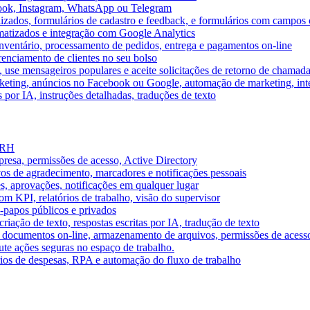
book, Instagram, WhatsApp ou Telegram
izados, formulários de cadastro e feedback, e formulários com campos 
omatizados e integração com Google Analytics
ventário, processamento de pedidos, entrega e pagamentos on-line
renciamento de clientes no seu bolso
e, use mensageiros populares e aceite solicitações de retorno de chamad
keting, anúncios no Facebook ou Google, automação de marketing, i
por IA, instruções detalhadas, traduções de texto
e RH
presa, permissões de acesso, Active Directory
vos de agradecimento, marcadores e notificações pessoais
s, aprovações, notificações em qualquer lugar
 KPI, relatórios de trabalho, visão do supervisor
-papos públicos e privados
riação de texto, respostas escritas por IA, tradução de texto
 documentos on-line, armazenamento de arquivos, permissões de acess
ute ações seguras no espaço de trabalho.
órios de despesas, RPA e automação do fluxo de trabalho