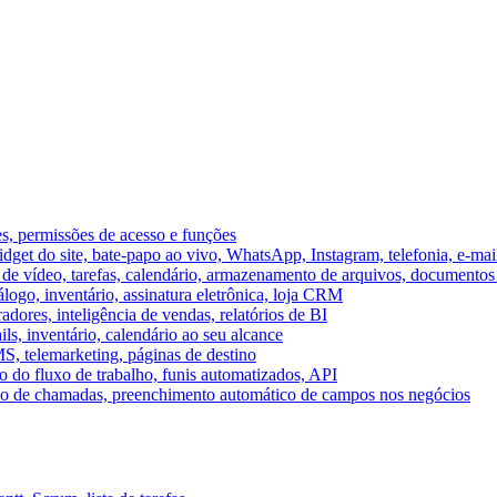
es, permissões de acesso e funções
et do site, bate-papo ao vivo, WhatsApp, Instagram, telefonia, e-mai
e vídeo, tarefas, calendário, armazenamento de arquivos, documentos 
logo, inventário, assinatura eletrônica, loja CRM
dores, inteligência de vendas, relatórios de BI
ils, inventário, calendário ao seu alcance
S, telemarketing, páginas de destino
 do fluxo de trabalho, funis automatizados, API
umo de chamadas, preenchimento automático de campos nos negócios