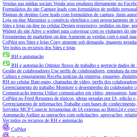
Vendas nas mídias sociais
Venda seus produtos diretamente no Face
Formulários do site
Capture leads com formulários de pedido personal
Páginas de destino
Gere leads com formulários de captura, funis aut
Loja on-line
Maximize o comércio eletrônico com gerenciamento de in
Sites e lojas on-line no celular
Design responsivo, pedidos on-line, ge
Widget do site
Ative o widget para conversar com os visitantes do sit
Ferramentas de marketing on-line
Aumente as vendas com e-mail mar
CoPilot nos Sites e lojas
Copy atraente sob demanda, imagens geradas 
Ver todos os recursos dos Sites e lojas
RH e automação
RH e automação
Otimize fluxos de trabalho e gerencie dados d
Gestão de colaboradores
Use perfis de colaboradores, estrutura da em
Cultura e engajamento
Receba notícias da empresa, enquetes, distinti
RH no celular
Bate-papo, chamadas de vídeo, perfis dos colaboradore
Gerenciamento do trabalho
Monitore o desempenho do colaborador com
Comunicação interna
Utilize comunicados em vídeo, mensagens, bate
CoPilot no Feed
Resumos de tópicos, ideias geradas por IA, edição e c
Gerenciamento de informações
Trabalhe com bases de conhecimento,
Servidor MCP
Conecte ferramentas de IA externas ao Bitrix24 e exec
Automação
Agilize as operações com solicitações, aprovações, relat
Ver todos os recursos de RH e automação
CoPilot