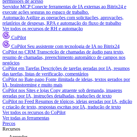
permissões de acesso
Servidor MCP
Conecte ferramentas de IA externas ao Bitrix24 e
execute ações seguras no espaço de trabalho.
Automação
Agilize as operações com solicitações, aprovações,
relatórios de despesas, RPA e automação do fluxo de trabalho
Ver todos os recursos de RH e automação
CoPilot
CoPilot
Seu assistente com tecnologia de IA no Bitrix24
CoPilot no CRM
Transcrição de chamadas de áudio para texto,
resumo de chamadas, preenchimento automático de campos nos
negócios
CoPilot em Tarefas
Descrições de tarefas geradas por IA, resumos
das tarefas, listas de verificação, comentários
CoPilot no Bate-papo
Fonte ilimitada de ideias, textos gerados por
IA, brainstorming e muito mais
CoPilot nos Sites e lojas
Copy atraente sob demanda, imagens
geradas por IA, instruções detalhadas, traduções de texto
CoPilot no Feed
Resumos de tópicos, ideias geradas por IA, edição
e criação de texto, respostas escritas por IA, tradução de texto
Ver todos os recursos do CoPilot
Ver todas as ferramentas
Preços
Recursos
Aprender