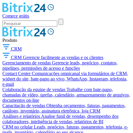
Comece grátis
Produto
CRM
CRM
Gerencie facilmente as vendas e os clientes
Gerenciamento de vendas
Gerencie leads, negócios, contatos,
pipelines, permissões de acesso e funções
Contact Center
Comunicações omnicanal via formulários de CRM,
widget do site, bate-papo ao vivo, WhatsApp, Instagram, telefonia,
e-mail
Colaboração da equipe de vendas
Trabalhe com bate-papo,
chamadas de vídeo, tarefas, calendário, armazenamento de arquivos,
documentos on-line
Capacitação de vendas
Obtenha orçamentos, faturas, pagamentos,
catálogo, inventário, assinatura eletrônica, loja CRM
Análises e relatórios
Analise funil de vendas, desempenho dos
colaboradores, inteligência de vendas, relatórios de BI
CRM no celular
Leads, negócios, faturas, pagamentos, telefonia, e-
mails, inventário, calendário ao seu alcance