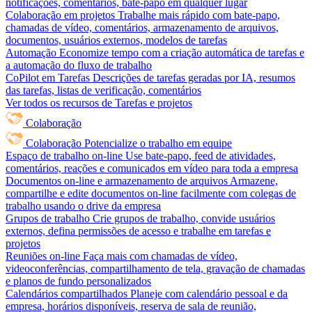
notificações, comentários, bate-papo em qualquer lugar
Colaboração em projetos
Trabalhe mais rápido com bate-papo,
chamadas de vídeo, comentários, armazenamento de arquivos,
documentos, usuários externos, modelos de tarefas
Automação
Economize tempo com a criação automática de tarefas e
a automação do fluxo de trabalho
CoPilot em Tarefas
Descrições de tarefas geradas por IA, resumos
das tarefas, listas de verificação, comentários
Ver todos os recursos de Tarefas e projetos
Colaboração
Colaboração
Potencialize o trabalho em equipe
Espaço de trabalho on-line
Use bate-papo, feed de atividades,
comentários, reações e comunicados em vídeo para toda a empresa
Documentos on-line e armazenamento de arquivos
Armazene,
compartilhe e edite documentos on-line facilmente com colegas de
trabalho usando o drive da empresa
Grupos de trabalho
Crie grupos de trabalho, convide usuários
externos, defina permissões de acesso e trabalhe em tarefas e
projetos
Reuniões on-line
Faça mais com chamadas de vídeo,
videoconferências, compartilhamento de tela, gravação de chamadas
e planos de fundo personalizados
Calendários compartilhados
Planeje com calendário pessoal e da
empresa, horários disponíveis, reserva de sala de reunião,