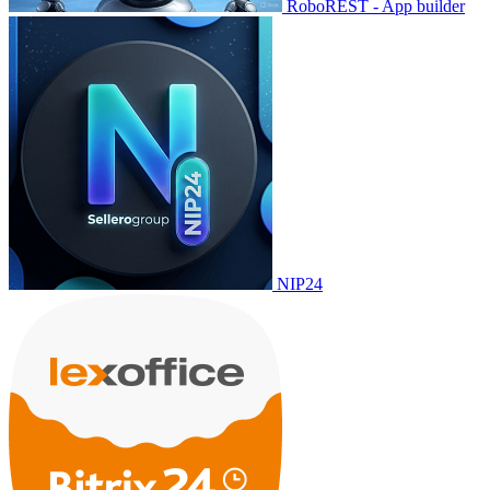
RoboREST - App builder
NIP24