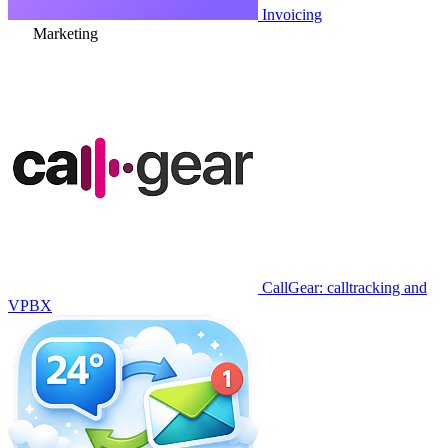
Invoicing
Marketing
CallGear: calltracking and
VPBX