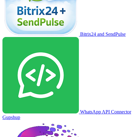
Bitrix24 and SendPulse
WhatsApp API Connector
Gupshup