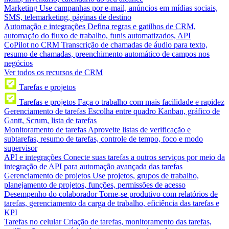
Marketing
Use campanhas por e-mail, anúncios em mídias sociais,
SMS, telemarketing, páginas de destino
Automação e integrações
Defina regras e gatilhos de CRM,
automação do fluxo de trabalho, funis automatizados, API
CoPilot no CRM
Transcrição de chamadas de áudio para texto,
resumo de chamadas, preenchimento automático de campos nos
negócios
Ver todos os recursos de CRM
Tarefas e projetos
Tarefas e projetos
Faça o trabalho com mais facilidade e rapidez
Gerenciamento de tarefas
Escolha entre quadro Kanban, gráfico de
Gantt, Scrum, lista de tarefas
Monitoramento de tarefas
Aproveite listas de verificação e
subtarefas, resumo de tarefas, controle de tempo, foco e modo
supervisor
API e integrações
Conecte suas tarefas a outros serviços por meio da
integração de API para automação avançada das tarefas
Gerenciamento de projetos
Use projetos, grupos de trabalho,
planejamento de projetos, funções, permissões de acesso
Desempenho do colaborador
Torne-se produtivo com relatórios de
tarefas, gerenciamento da carga de trabalho, eficiência das tarefas e
KPI
Tarefas no celular
Criação de tarefas, monitoramento das tarefas,