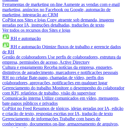
Ferramentas de marketing on-line
Aumente as vendas com e-mail
marketing, anúncios no Facebook ou Google, automação de
marketing, integração ao CRM
CoPilot nos Sites e lojas
Copy atraente sob demanda, imagens
geradas por IA, instruções detalhadas, traduções de texto
Ver todos os recursos dos Sites e lojas
RH e automação
RH e automação
Otimize fluxos de trabalho e gerencie dados
de RH
Gestão de colaboradores
Use perfis de colaboradores, estrutura da
empresa, permissões de acesso, Active Directory
Cultura e engajamento
Receba notícias da empresa, enquetes,
distintivos de agradecimento, marcadores e notificações pessoais
RH no celular
Bate-papo, chamadas de vídeo, perfis dos
colaboradores, aprovações, notificações em qualquer lugar
Gerenciamento do trabalho
Monitore o desempenho do colaborador
com KPI, relatórios de trabalho, visão do supervisor
Comunicação interna
Utilize comunicados em vídeo, mensagens,
bate-papos públicos e privados
CoPilot no Feed
Resumos de tópicos, ideias geradas por IA, edição
e criação de texto, respostas escritas por IA, tradução de texto
Gerenciamento de informações
Trabalhe com bases de
conhecimento, documentos on-line, armazenamento de arquivos,