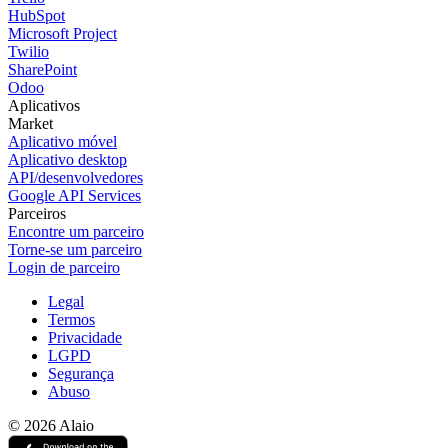
HubSpot
Microsoft Project
Twilio
SharePoint
Odoo
Aplicativos
Market
Aplicativo móvel
Aplicativo desktop
API/desenvolvedores
Google API Services
Parceiros
Encontre um parceiro
Torne-se um parceiro
Login de parceiro
Legal
Termos
Privacidade
LGPD
Segurança
Abuso
© 2026 Alaio