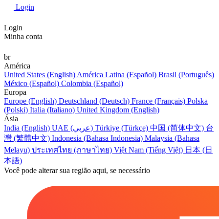
Login
Login
Minha conta
br
América
United States (English)
América Latina (Español)
Brasil (Português)
México (Español)
Colombia (Español)
Europa
Europe (English)
Deutschland (Deutsch)
France (Français)
Polska
(Polski)
Italia (Italiano)
United Kingdom (English)
Ásia
India (English)
UAE (عربي)
Türkiye (Türkçe)
中国 (简体中文)
台
灣 (繁體中文)
Indonesia (Bahasa Indonesia)
Malaysia (Bahasa
Melayu)
ประเทศไทย (ภาษาไทย)
Việt Nam (Tiếng Việt)
日本 (日
本語)
Você pode alterar sua região aqui, se necessário