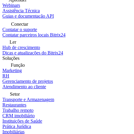
Webinars
Assistência Técnica
Guias e documentação API
Conectar
Contatar o suporte
Contatar parceiros locais Bitrix24
Ler
Hub de crescimento
Dicas e atualizações do Bitrix24
Soluções
Função
Marketing
RH
Gerenciamento de projetos
Atendimento ao cliente
Setor
Transporte e Armazenagem
Restaurantes
Trabalho remoto
CRM imobiliário
Instituições de Saúde
Prática Jurídica
Imobiliárias