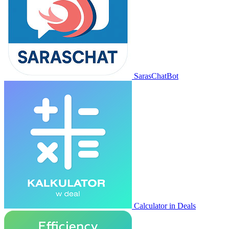
SarasChatBot
Calculator in Deals