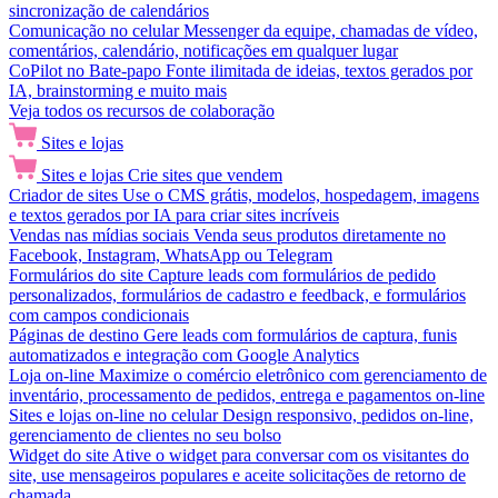
sincronização de calendários
Comunicação no celular
Messenger da equipe, chamadas de vídeo,
comentários, calendário, notificações em qualquer lugar
CoPilot no Bate-papo
Fonte ilimitada de ideias, textos gerados por
IA, brainstorming e muito mais
Veja todos os recursos de colaboração
Sites e lojas
Sites e lojas
Crie sites que vendem
Criador de sites
Use o CMS grátis, modelos, hospedagem, imagens
e textos gerados por IA para criar sites incríveis
Vendas nas mídias sociais
Venda seus produtos diretamente no
Facebook, Instagram, WhatsApp ou Telegram
Formulários do site
Capture leads com formulários de pedido
personalizados, formulários de cadastro e feedback, e formulários
com campos condicionais
Páginas de destino
Gere leads com formulários de captura, funis
automatizados e integração com Google Analytics
Loja on-line
Maximize o comércio eletrônico com gerenciamento de
inventário, processamento de pedidos, entrega e pagamentos on-line
Sites e lojas on-line no celular
Design responsivo, pedidos on-line,
gerenciamento de clientes no seu bolso
Widget do site
Ative o widget para conversar com os visitantes do
site, use mensageiros populares e aceite solicitações de retorno de
chamada