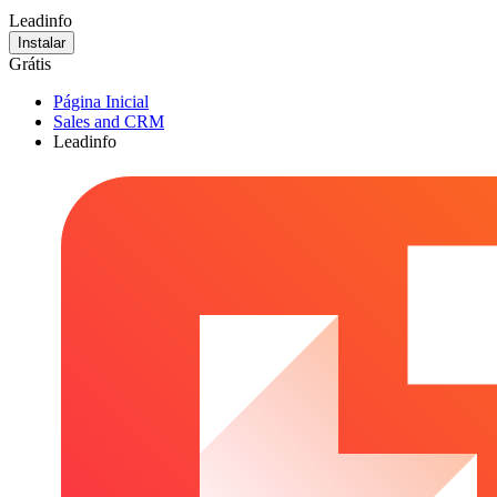
Leadinfo
Instalar
Grátis
Página Inicial
Sales and CRM
Leadinfo